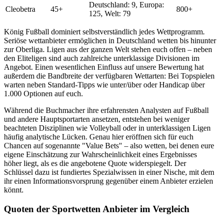
Deutschland: 9, Europa:
Cleobetra
45+
800+
125, Welt: 79
König Fußball dominiert selbstverständlich jedes Wettprogramm.
Seriöse wettanbieter ermöglichen in Deutschland wetten bis hinunter
zur Oberliga. Ligen aus der ganzen Welt stehen euch offen – neben
den Eliteligen sind auch zahlreiche unterklassige Divisionen im
Angebot. Einen wesentlichen Einfluss auf unsere Bewertung hat
außerdem die Bandbreite der verfügbaren Wettarten: Bei Topspielen
warten neben Standard-Tipps wie unter/über oder Handicap über
1.000 Optionen auf euch.
Während die Buchmacher ihre erfahrensten Analysten auf Fußball
und andere Hauptsportarten ansetzen, entstehen bei weniger
beachteten Disziplinen wie Volleyball oder in unterklassigen Ligen
häufig analytische Lücken. Genau hier eröffnen sich für euch
Chancen auf sogenannte "Value Bets" – also wetten, bei denen eure
eigene Einschätzung zur Wahrscheinlichkeit eines Ergebnisses
höher liegt, als es die angebotene Quote widerspiegelt. Der
Schlüssel dazu ist fundiertes Spezialwissen in einer Nische, mit dem
ihr einen Informationsvorsprung gegenüber einem Anbieter erzielen
könnt.
Quoten der Sportwetten Anbieter im Vergleich