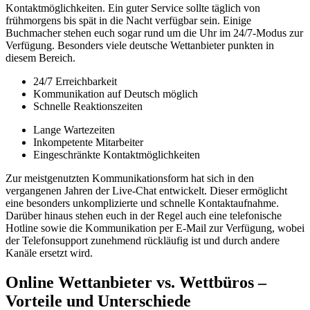
Kontaktmöglichkeiten. Ein guter Service sollte täglich von
frühmorgens bis spät in die Nacht verfügbar sein. Einige
Buchmacher stehen euch sogar rund um die Uhr im 24/7-Modus zur
Verfügung. Besonders viele deutsche Wettanbieter punkten in
diesem Bereich.
24/7 Erreichbarkeit
Kommunikation auf Deutsch möglich
Schnelle Reaktionszeiten
Lange Wartezeiten
Inkompetente Mitarbeiter
Eingeschränkte Kontaktmöglichkeiten
Zur meistgenutzten Kommunikationsform hat sich in den
vergangenen Jahren der Live-Chat entwickelt. Dieser ermöglicht
eine besonders unkomplizierte und schnelle Kontaktaufnahme.
Darüber hinaus stehen euch in der Regel auch eine telefonische
Hotline sowie die Kommunikation per E-Mail zur Verfügung, wobei
der Telefonsupport zunehmend rückläufig ist und durch andere
Kanäle ersetzt wird.
Online Wettanbieter vs. Wettbüros –
Vorteile und Unterschiede