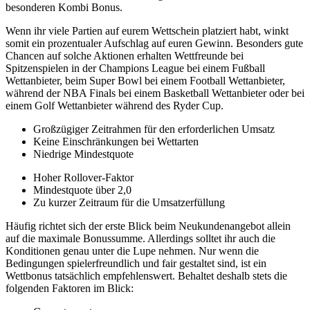
besonderen Kombi Bonus.
Wenn ihr viele Partien auf eurem Wettschein platziert habt, winkt
somit ein prozentualer Aufschlag auf euren Gewinn. Besonders gute
Chancen auf solche Aktionen erhalten Wettfreunde bei
Spitzenspielen in der Champions League bei einem Fußball
Wettanbieter, beim Super Bowl bei einem Football Wettanbieter,
während der NBA Finals bei einem Basketball Wettanbieter oder bei
einem Golf Wettanbieter während des Ryder Cup.
Großzügiger Zeitrahmen für den erforderlichen Umsatz
Keine Einschränkungen bei Wettarten
Niedrige Mindestquote
Hoher Rollover-Faktor
Mindestquote über 2,0
Zu kurzer Zeitraum für die Umsatzerfüllung
Häufig richtet sich der erste Blick beim Neukundenangebot allein
auf die maximale Bonussumme. Allerdings solltet ihr auch die
Konditionen genau unter die Lupe nehmen. Nur wenn die
Bedingungen spielerfreundlich und fair gestaltet sind, ist ein
Wettbonus tatsächlich empfehlenswert. Behaltet deshalb stets die
folgenden Faktoren im Blick: