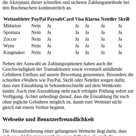
die Akzeptanz dieser schnellen und sicheren Zahlungsmethode bei
den Buchmachern kontinuierlich an.
Wettanbieter
PayPal
PaysafeCard
Visa
Klarna
Neteller
Skrill
Midarion
Nein
Ja
Ja
Ja
Ja
Ja
Sportaza
Nein
Ja
Ja
Ja
Ja
Ja
Zoccer
Nein
Ja
Ja
Ja
Ja
Ja
Wyns
Nein
Ja
Ja
Ja
Ja
Ja
Kingmaker
Nein
Ja
Ja
Ja
Ja
Ja
Neben der Auswahl an Zahlungsoptionen haben auch die
Geschwindigkeit der Transaktionen sowie eventuell anfallende
Gebühren Einfluss auf unsere Bewertung genommen. Besonders die
schnellen eWallets wie PayPal, Skrill oder Neteller sorgen dafür,
dass eure Einzahlung in Sekundenschnelle auf dem Wettkonto
landet. Auch eine Auszahlung steht nach erfolgter Prüfung sofort zur
Verfügung. Achtet unbedingt darauf, dass die Einzahlung für euch
ohne jegliche Gebühren möglich ist, damit euer Wettstart nicht
gleich mit einem Verlust beginnt.
Webseite und Benutzerfreundlichkeit
Die Herausforderung einer gelungenen Wettseite liegt darin, dass