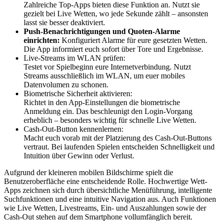
Zahlreiche Top-Apps bieten diese Funktion an. Nutzt sie
gezielt bei Live Wetten, wo jede Sekunde zählt – ansonsten
lasst sie besser deaktiviert.
Push-Benachrichtigungen und Quoten-Alarme
einrichten:
Konfiguriert Alarme für eure gesetzten Wetten.
Die App informiert euch sofort über Tore und Ergebnisse.
Live-Streams im WLAN prüfen:
Testet vor Spielbeginn eure Internetverbindung. Nutzt
Streams ausschließlich im WLAN, um euer mobiles
Datenvolumen zu schonen.
Biometrische Sicherheit aktivieren:
Richtet in den App-Einstellungen die biometrische
Anmeldung ein. Das beschleunigt den Login-Vorgang
erheblich – besonders wichtig für schnelle Live Wetten.
Cash-Out-Button kennenlernen:
Macht euch vorab mit der Platzierung des Cash-Out-Buttons
vertraut. Bei laufenden Spielen entscheiden Schnelligkeit und
Intuition über Gewinn oder Verlust.
Aufgrund der kleineren mobilen Bildschirme spielt die
Benutzeroberfläche eine entscheidende Rolle. Hochwertige Wett-
Apps zeichnen sich durch übersichtliche Menüführung, intelligente
Suchfunktionen und eine intuitive Navigation aus. Auch Funktionen
wie Live Wetten, Livestreams, Ein- und Auszahlungen sowie der
Cash-Out stehen auf dem Smartphone vollumfänglich bereit.