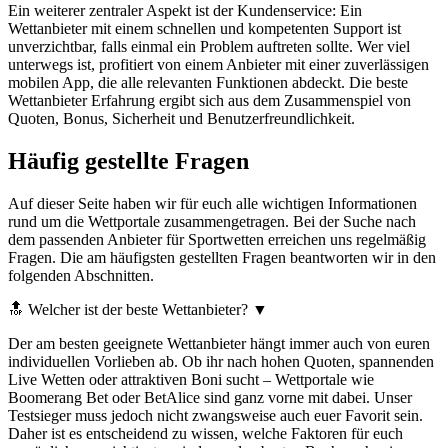
Ein weiterer zentraler Aspekt ist der Kundenservice: Ein
Wettanbieter mit einem schnellen und kompetenten Support ist
unverzichtbar, falls einmal ein Problem auftreten sollte. Wer viel
unterwegs ist, profitiert von einem Anbieter mit einer zuverlässigen
mobilen App, die alle relevanten Funktionen abdeckt. Die beste
Wettanbieter Erfahrung ergibt sich aus dem Zusammenspiel von
Quoten, Bonus, Sicherheit und Benutzerfreundlichkeit.
Häufig gestellte Fragen
Auf dieser Seite haben wir für euch alle wichtigen Informationen
rund um die Wettportale zusammengetragen. Bei der Suche nach
dem passenden Anbieter für Sportwetten erreichen uns regelmäßig
Fragen. Die am häufigsten gestellten Fragen beantworten wir in den
folgenden Abschnitten.
🔝 Welcher ist der beste Wettanbieter?
▼
Der am besten geeignete Wettanbieter hängt immer auch von euren
individuellen Vorlieben ab. Ob ihr nach hohen Quoten, spannenden
Live Wetten oder attraktiven Boni sucht – Wettportale wie
Boomerang Bet oder BetAlice sind ganz vorne mit dabei. Unser
Testsieger muss jedoch nicht zwangsweise auch euer Favorit sein.
Daher ist es entscheidend zu wissen, welche Faktoren für euch