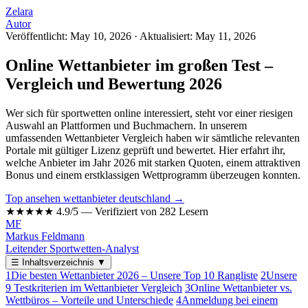
Zelara
Autor
Veröffentlicht: May 10, 2026
·
Aktualisiert: May 11, 2026
Online Wettanbieter im großen Test –
Vergleich und Bewertung 2026
Wer sich für sportwetten online interessiert, steht vor einer riesigen
Auswahl an Plattformen und Buchmachern. In unserem
umfassenden Wettanbieter Vergleich haben wir sämtliche relevanten
Portale mit gültiger Lizenz geprüft und bewertet. Hier erfahrt ihr,
welche Anbieter im Jahr 2026 mit starken Quoten, einem attraktiven
Bonus und einem erstklassigen Wettprogramm überzeugen konnten.
Top ansehen wettanbieter deutschland →
★★★★★
4.9/5 — Verifiziert von 282 Lesern
MF
Markus Feldmann
Leitender Sportwetten-Analyst
☰
Inhaltsverzeichnis
▼
1
Die besten Wettanbieter 2026 – Unsere Top 10 Rangliste
2
Unsere
9 Testkriterien im Wettanbieter Vergleich
3
Online Wettanbieter vs.
Wettbüros – Vorteile und Unterschiede
4
Anmeldung bei einem