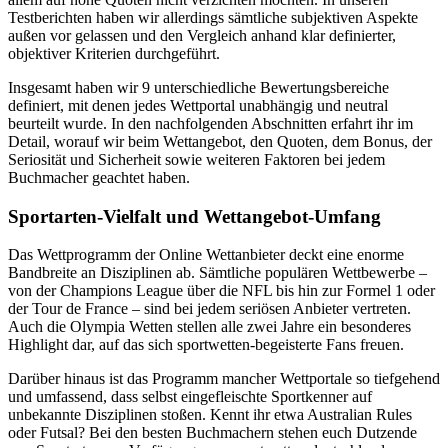
Testberichten haben wir allerdings sämtliche subjektiven Aspekte
außen vor gelassen und den Vergleich anhand klar definierter,
objektiver Kriterien durchgeführt.
Insgesamt haben wir 9 unterschiedliche Bewertungsbereiche
definiert, mit denen jedes Wettportal unabhängig und neutral
beurteilt wurde. In den nachfolgenden Abschnitten erfahrt ihr im
Detail, worauf wir beim Wettangebot, den Quoten, dem Bonus, der
Seriosität und Sicherheit sowie weiteren Faktoren bei jedem
Buchmacher geachtet haben.
Sportarten-Vielfalt und Wettangebot-Umfang
Das Wettprogramm der Online Wettanbieter deckt eine enorme
Bandbreite an Disziplinen ab. Sämtliche populären Wettbewerbe –
von der Champions League über die NFL bis hin zur Formel 1 oder
der Tour de France – sind bei jedem seriösen Anbieter vertreten.
Auch die Olympia Wetten stellen alle zwei Jahre ein besonderes
Highlight dar, auf das sich sportwetten-begeisterte Fans freuen.
Darüber hinaus ist das Programm mancher Wettportale so tiefgehend
und umfassend, dass selbst eingefleischte Sportkenner auf
unbekannte Disziplinen stoßen. Kennt ihr etwa Australian Rules
oder Futsal? Bei den besten Buchmachern stehen euch Dutzende