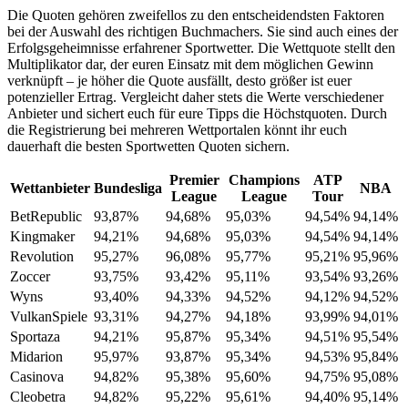
Die Quoten gehören zweifellos zu den entscheidendsten Faktoren
bei der Auswahl des richtigen Buchmachers. Sie sind auch eines der
Erfolgsgeheimnisse erfahrener Sportwetter. Die Wettquote stellt den
Multiplikator dar, der euren Einsatz mit dem möglichen Gewinn
verknüpft – je höher die Quote ausfällt, desto größer ist euer
potenzieller Ertrag. Vergleicht daher stets die Werte verschiedener
Anbieter und sichert euch für eure Tipps die Höchstquoten. Durch
die Registrierung bei mehreren Wettportalen könnt ihr euch
dauerhaft die besten Sportwetten Quoten sichern.
Premier
Champions
ATP
Wettanbieter
Bundesliga
NBA
League
League
Tour
BetRepublic
93,87%
94,68%
95,03%
94,54%
94,14%
Kingmaker
94,21%
94,68%
95,03%
94,54%
94,14%
Revolution
95,27%
96,08%
95,77%
95,21%
95,96%
Zoccer
93,75%
93,42%
95,11%
93,54%
93,26%
Wyns
93,40%
94,33%
94,52%
94,12%
94,52%
VulkanSpiele
93,31%
94,27%
94,18%
93,99%
94,01%
Sportaza
94,21%
95,87%
95,34%
94,51%
95,54%
Midarion
95,97%
93,87%
95,34%
94,53%
95,84%
Casinova
94,82%
95,38%
95,60%
94,75%
95,08%
Cleobetra
94,82%
95,22%
95,61%
94,40%
95,14%