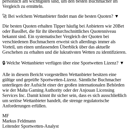
persönlich am wichtigsten sind, um den besten Buchmacher im
Vergleich zu ermitteln.
🚀 Bei welchem Wettanbieter findet man die besten Quoten?
▼
Die besten Quoten erhalten Tipper häufig bei Anbietern wie 20Bet
oder BassBet, die für ihr überdurchschnittliches Quotenniveau
bekannt sind. Ein systematischer Vergleich der Quoten bei
verschiedenen Buchmachern erweist sich allerdings immer als
Vorteil, um einen umfassenden Überblick über das aktuelle
Geschehen zu erhalten und die lukrativsten Wetten zu identifizieren.
🔒 Welche Wettanbieter verfügen über eine Sportwetten Lizenz?
▼
Alle in diesem Bericht vorgestellten Wettanbieter besitzen eine
gültige und geprüfte Sportwetten-Lizenz. Sämtliche Buchmacher
unterliegen der Aufsicht einer der großen internationalen Behörden
wie der Malta Gaming Authority oder der Anjouan Licensing
Services Inc. Damit könnt ihr sicher sein, dass es sich ausschließlich
um seriöse Wettanbieter handelt, die strenge regulatorische
Anforderungen erfüllen.
MF
Markus Feldmann
Leitender Sportwetten-Analyst