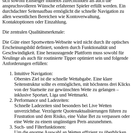
sich sowohl Einsteiger mühelos zurechtfinden als auch die
anspruchsvolleren Wünsche erfahrener Spieler erfüllt werden. Ein
durchdachter Seitenaufbau ermöglicht die schnelle Navigation zu
allen wesentlichen Bereichen wie Kontoverwaltung,
Kontaktoptionen oder Einzahlung.
Die zentralen Qualitätsmerkmale:
Die Güte einer Sportwetten-Webseite wird nicht durch ihr optisches
Erscheinungsbild definiert, sondern durch Funktionalität und
Geschwindigkeit. Eine herausragende Plattform muss sowohl für
Neulinge als auch für routinierte Tipper optimiert sein und folgende
Anforderungen erfüllen:
Intuitive Navigation:
Oberstes Ziel ist die schnelle Wettabgabe. Eine klare
Seitenstruktur sollte es ermöglichen, mit höchstens drei Klicks
von der Startseite zur gewünschten Wette zu gelangen –
inklusive Sportart, Liga und Wettmarkt.
Performance und Ladezeiten:
Schnelle Ladezeiten sind besonders bei Live Wetten
unverzichtbar. Verzögerte Quotenaktualisierungen führen zu
Frustration und dem Risiko, eine Value Bet zu verpassen oder
eine Wette zu einem ungünstigen Preis anzunehmen.
Such- und Filterfunktionen:
Um die enorme Auswahl an Wetten effizient zu überblicken,