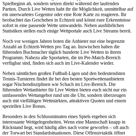
Spielbeginn ab, sondern setzen direkt während der laufenden
Partien. Durch Live Wetten habt ihr die Möglichkeit, unmittelbar auf
ein unerwartetes Gegentor oder eine Rote Karte zu reagieren. Ihr
beobachtet das Geschehen in Echtzeit und könnt eure Erkenntnisse
sofort in eine passende Wette umwandeln. Neben ausführlichen
Statistiken stellen euch einige Wettportale auch Live Streams bereit.
Noch vor wenigen Jahren boten die Anbieter nur eine begrenzte
Anzahl an Echtzeit-Wetten pro Tag an. Inzwischen haben die
führenden Buchmacher täglich hunderte Live Wetten in ihrem
Programm. Nahezu alle Sportarten, die im Pre-Match-Bereich
verfügbar sind, finden sich auch im Live-Kalender wieder.
Neben sämtlichen großen Fußball-Ligen und den bedeutendsten
Tennis-Turnieren findet ihr bei den besten Sportwettenanbietern
sogar Nischendisziplinen wie Schach im Live-Bereich. Die
führenden Wettanbieter für Live Wetten bieten euch nicht nur ein
umfassendes Wettangebot rund um die Uhr, sondern überzeugen
auch mit vielfältigen Wettmärkten, attraktiven Quoten und einem
speziellen Live Bonus.
Besonders in den Schlussminuten eines Spiels ergeben sich
interessante Wettgelegenheiten. Wenn eine Mannschaft knapp in
Rückstand liegt, wird häufig alles nach vorne geworfen – oft auch
der Torwart bei Standardsituationen. Diese Offensivtaktik öffnet