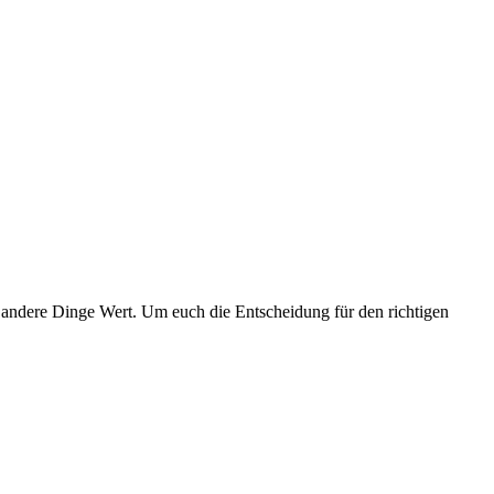
f andere Dinge Wert. Um euch die Entscheidung für den richtigen