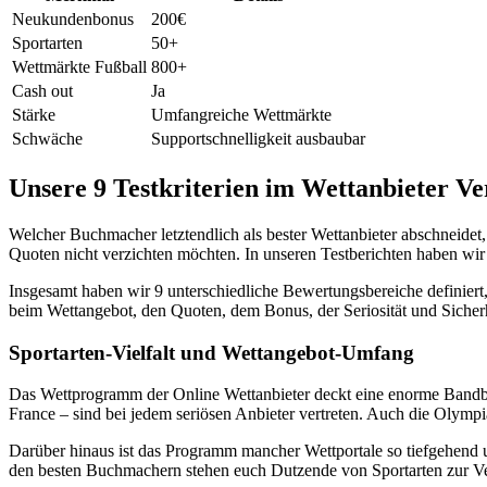
Neukundenbonus
200€
Sportarten
50+
Wettmärkte Fußball
800+
Cash out
Ja
Stärke
Umfangreiche Wettmärkte
Schwäche
Supportschnelligkeit ausbaubar
Unsere 9 Testkriterien im Wettanbieter Ve
Welcher Buchmacher letztendlich als bester Wettanbieter abschneide
Quoten nicht verzichten möchten. In unseren Testberichten haben wir a
Insgesamt haben wir 9 unterschiedliche Bewertungsbereiche definiert,
beim Wettangebot, den Quoten, dem Bonus, der Seriosität und Sicher
Sportarten-Vielfalt und Wettangebot-Umfang
Das Wettprogramm der Online Wettanbieter deckt eine enorme Bandbr
France – sind bei jedem seriösen Anbieter vertreten. Auch die Olympia
Darüber hinaus ist das Programm mancher Wettportale so tiefgehend u
den besten Buchmachern stehen euch Dutzende von Sportarten zur Ve