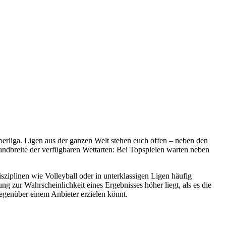
berliga. Ligen aus der ganzen Welt stehen euch offen – neben den
andbreite der verfügbaren Wettarten: Bei Topspielen warten neben
ziplinen wie Volleyball oder in unterklassigen Ligen häufig
g zur Wahrscheinlichkeit eines Ergebnisses höher liegt, als es die
gegenüber einem Anbieter erzielen könnt.