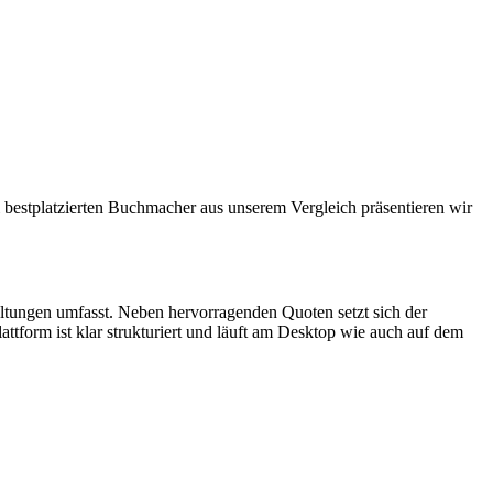
i bestplatzierten Buchmacher aus unserem Vergleich präsentieren wir
altungen umfasst. Neben hervorragenden Quoten setzt sich der
form ist klar strukturiert und läuft am Desktop wie auch auf dem