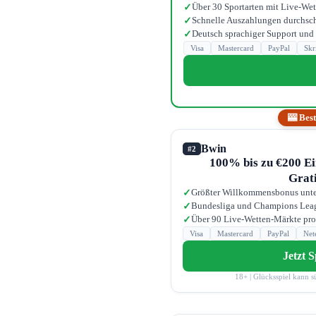
Über 30 Sportarten mit Live-We
✓
Schnelle Auszahlungen durchsch
✓
Deutsch sprachiger Support und 
✓
Visa
Mastercard
PayPal
Skri
🎰 Bes
Bwin
#2
100% bis zu €200 E
Grat
Größter Willkommensbonus unte
✓
Bundesliga und Champions Lea
✓
Über 90 Live-Wetten-Märkte pro
✓
Visa
Mastercard
PayPal
Nete
Jetzt 
18+ | Glücksspiel kann 