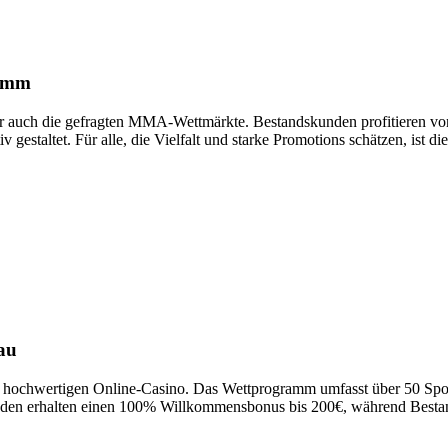
ramm
nter auch die gefragten MMA-Wettmärkte. Bestandskunden profitieren 
estaltet. Für alle, die Vielfalt und starke Promotions schätzen, ist d
au
em hochwertigen Online-Casino. Das Wettprogramm umfasst über 50 Spor
unden erhalten einen 100% Willkommensbonus bis 200€, während Besta