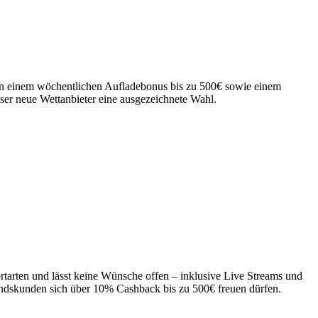
von einem wöchentlichen Aufladebonus bis zu 500€ sowie einem
ieser neue Wettanbieter eine ausgezeichnete Wahl.
tarten und lässt keine Wünsche offen – inklusive Live Streams und
ndskunden sich über 10% Cashback bis zu 500€ freuen dürfen.