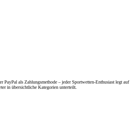
er PayPal als Zahlungsmethode – jeder Sportwetten-Enthusiast legt au
r in übersichtliche Kategorien unterteilt.