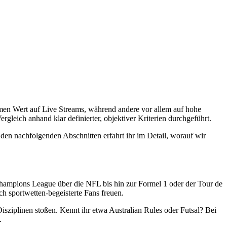
rmen Wert auf Live Streams, während andere vor allem auf hohe
gleich anhand klar definierter, objektiver Kriterien durchgeführt.
 den nachfolgenden Abschnitten erfahrt ihr im Detail, worauf wir
hampions League über die NFL bis hin zur Formel 1 oder der Tour de
ch sportwetten-begeisterte Fans freuen.
sziplinen stoßen. Kennt ihr etwa Australian Rules oder Futsal? Bei
.