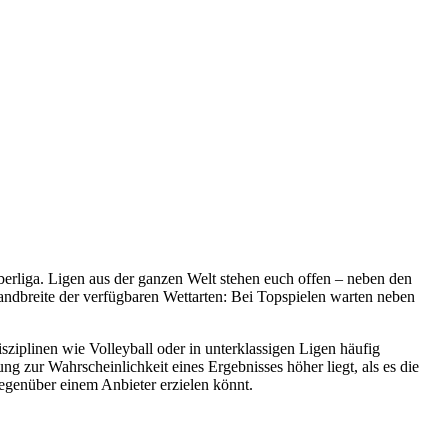
berliga. Ligen aus der ganzen Welt stehen euch offen – neben den
andbreite der verfügbaren Wettarten: Bei Topspielen warten neben
ziplinen wie Volleyball oder in unterklassigen Ligen häufig
g zur Wahrscheinlichkeit eines Ergebnisses höher liegt, als es die
gegenüber einem Anbieter erzielen könnt.