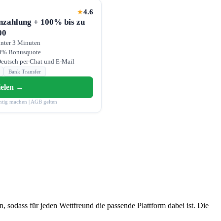
4.6
★
nzahlung + 100% bis zu
00
unter 3 Minuten
00% Bonusquote
Deutsch per Chat und E-Mail
Bank Transfer
ielen →
htig machen | AGB gelten
, sodass für jeden Wettfreund die passende Plattform dabei ist. Die