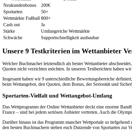
Neukundenbonus
200€
Sportarten
50+
Wettmärkte Fußball
800+
Cash out
Ja
Stärke
Umfangreiche Wettmärkte
Schwäche
Supportschnelligkeit ausbaubar
Unsere 9 Testkriterien im Wettanbieter Ve
Welcher Buchmacher letztendlich als bester Wettanbieter abschneide
Quoten nicht verzichten möchten. In unseren Testberichten haben wir a
Insgesamt haben wir 9 unterschiedliche Bewertungsbereiche definiert,
beim Wettangebot, den Quoten, dem Bonus, der Seriosität und Sicher
Sportarten-Vielfalt und Wettangebot-Umfang
Das Wettprogramm der Online Wettanbieter deckt eine enorme Bandbr
France – sind bei jedem seriösen Anbieter vertreten. Auch die Olympia
Darüber hinaus ist das Programm mancher Wettportale so tiefgehend u
den besten Buchmachern stehen euch Dutzende von Sportarten zur Ve