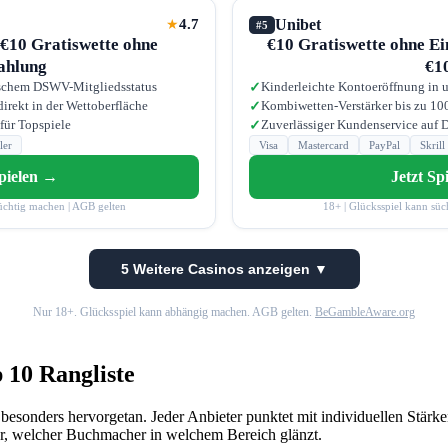
Unibet
4.7
★
#5
 €10 Gratiswette ohne
€10 Gratiswette ohne Ei
ahlung
€1
tschem DSWV-Mitgliedsstatus
Kinderleichte Kontoeröffnung in 
✓
direkt in der Wettoberfläche
Kombiwetten-Verstärker bis zu 1
✓
für Topspiele
Zuverlässiger Kundenservice auf 
✓
ler
Visa
Mastercard
PayPal
Skrill
Spielen →
Jetzt Sp
süchtig machen | AGB gelten
18+ | Glücksspiel kann süc
5 Weitere Casinos anzeigen ▼
Nur 18+. Glücksspiel kann abhängig machen. AGB gelten.
BeGambleAware.org
 10 Rangliste
esonders hervorgetan. Jeder Anbieter punktet mit individuellen Stärken
ber, welcher Buchmacher in welchem Bereich glänzt.