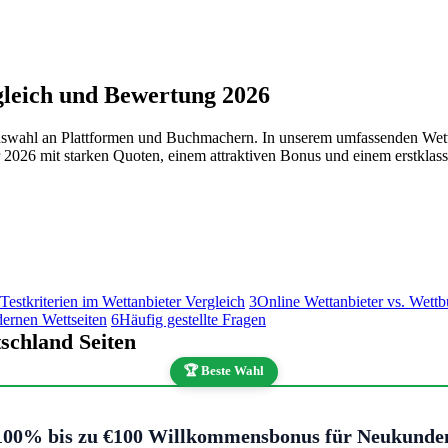
gleich und Bewertung 2026
en Auswahl an Plattformen und Buchmachern. In unserem umfassenden Wetta
ahr 2026 mit starken Quoten, einem attraktiven Bonus und einem erstkl
Testkriterien im Wettanbieter Vergleich
3
Online Wettanbieter vs. Wettb
dernen Wettseiten
6
Häufig gestellte Fragen
schland Seiten
🏆 Beste Wahl
100% bis zu €100 Willkommensbonus für Neukunde