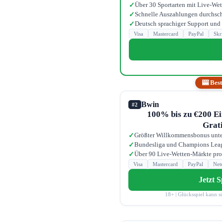
Über 30 Sportarten mit Live-We
✓
Schnelle Auszahlungen durchsch
✓
Deutsch sprachiger Support und 
✓
Visa
Mastercard
PayPal
Skri
🎰 Bes
Bwin
#2
100% bis zu €200 E
Grat
Größter Willkommensbonus unte
✓
Bundesliga und Champions Lea
✓
Über 90 Live-Wetten-Märkte pro
✓
Visa
Mastercard
PayPal
Nete
Jetzt 
18+ | Glücksspiel kann 