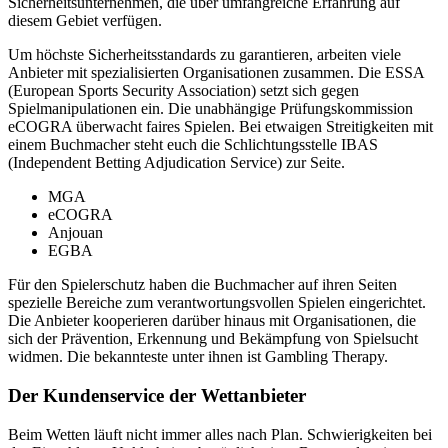
Sicherheitsunternehmen, die über umfangreiche Erfahrung auf
diesem Gebiet verfügen.
Um höchste Sicherheitsstandards zu garantieren, arbeiten viele
Anbieter mit spezialisierten Organisationen zusammen. Die ESSA
(European Sports Security Association) setzt sich gegen
Spielmanipulationen ein. Die unabhängige Prüfungskommission
eCOGRA überwacht faires Spielen. Bei etwaigen Streitigkeiten mit
einem Buchmacher steht euch die Schlichtungsstelle IBAS
(Independent Betting Adjudication Service) zur Seite.
MGA
eCOGRA
Anjouan
EGBA
Für den Spielerschutz haben die Buchmacher auf ihren Seiten
spezielle Bereiche zum verantwortungsvollen Spielen eingerichtet.
Die Anbieter kooperieren darüber hinaus mit Organisationen, die
sich der Prävention, Erkennung und Bekämpfung von Spielsucht
widmen. Die bekannteste unter ihnen ist Gambling Therapy.
Der Kundenservice der Wettanbieter
Beim Wetten läuft nicht immer alles nach Plan. Schwierigkeiten bei