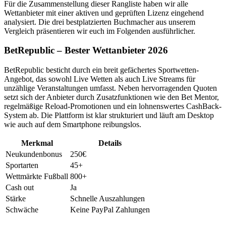
Für die Zusammenstellung dieser Rangliste haben wir alle
Wettanbieter mit einer aktiven und geprüften Lizenz eingehend
analysiert. Die drei bestplatzierten Buchmacher aus unserem
Vergleich präsentieren wir euch im Folgenden ausführlicher.
BetRepublic – Bester Wettanbieter 2026
BetRepublic besticht durch ein breit gefächertes Sportwetten-
Angebot, das sowohl Live Wetten als auch Live Streams für
unzählige Veranstaltungen umfasst. Neben hervorragenden Quoten
setzt sich der Anbieter durch Zusatzfunktionen wie den Bet Mentor,
regelmäßige Reload-Promotionen und ein lohnenswertes CashBack-
System ab. Die Plattform ist klar strukturiert und läuft am Desktop
wie auch auf dem Smartphone reibungslos.
Merkmal
Details
Neukundenbonus
250€
Sportarten
45+
Wettmärkte Fußball
800+
Cash out
Ja
Stärke
Schnelle Auszahlungen
Schwäche
Keine PayPal Zahlungen