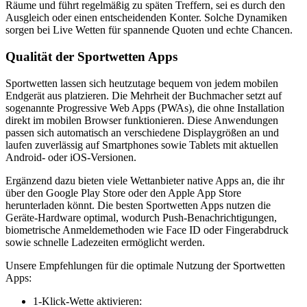
Räume und führt regelmäßig zu späten Treffern, sei es durch den
Ausgleich oder einen entscheidenden Konter. Solche Dynamiken
sorgen bei Live Wetten für spannende Quoten und echte Chancen.
Qualität der Sportwetten Apps
Sportwetten lassen sich heutzutage bequem von jedem mobilen
Endgerät aus platzieren. Die Mehrheit der Buchmacher setzt auf
sogenannte Progressive Web Apps (PWAs), die ohne Installation
direkt im mobilen Browser funktionieren. Diese Anwendungen
passen sich automatisch an verschiedene Displaygrößen an und
laufen zuverlässig auf Smartphones sowie Tablets mit aktuellen
Android- oder iOS-Versionen.
Ergänzend dazu bieten viele Wettanbieter native Apps an, die ihr
über den Google Play Store oder den Apple App Store
herunterladen könnt. Die besten Sportwetten Apps nutzen die
Geräte-Hardware optimal, wodurch Push-Benachrichtigungen,
biometrische Anmeldemethoden wie Face ID oder Fingerabdruck
sowie schnelle Ladezeiten ermöglicht werden.
Unsere Empfehlungen für die optimale Nutzung der Sportwetten
Apps:
1-Klick-Wette aktivieren: