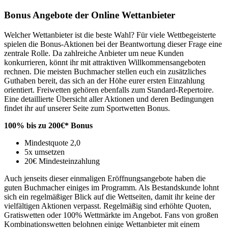
Bonus Angebote der Online Wettanbieter
Welcher Wettanbieter ist die beste Wahl? Für viele Wettbegeisterte
spielen die Bonus-Aktionen bei der Beantwortung dieser Frage eine
zentrale Rolle. Da zahlreiche Anbieter um neue Kunden
konkurrieren, könnt ihr mit attraktiven Willkommensangeboten
rechnen. Die meisten Buchmacher stellen euch ein zusätzliches
Guthaben bereit, das sich an der Höhe eurer ersten Einzahlung
orientiert. Freiwetten gehören ebenfalls zum Standard-Repertoire.
Eine detaillierte Übersicht aller Aktionen und deren Bedingungen
findet ihr auf unserer Seite zum Sportwetten Bonus.
100% bis zu 200€* Bonus
Mindestquote 2,0
5x umsetzen
20€ Mindesteinzahlung
Auch jenseits dieser einmaligen Eröffnungsangebote haben die
guten Buchmacher einiges im Programm. Als Bestandskunde lohnt
sich ein regelmäßiger Blick auf die Wettseiten, damit ihr keine der
vielfältigen Aktionen verpasst. Regelmäßig sind erhöhte Quoten,
Gratiswetten oder 100% Wettmärkte im Angebot. Fans von großen
Kombinationswetten belohnen einige Wettanbieter mit einem