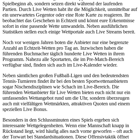
Spielbeginn ab, sondern setzen direkt während der laufenden
Partien. Durch Live Wetten habt ihr die Möglichkeit, unmittelbar auf
ein unerwartetes Gegentor oder eine Rote Karte zu reagieren. Ihr
beobachtet das Geschehen in Echtzeit und könnt eure Erkenntnisse
sofort in eine passende Wette umwandeln. Neben ausführlichen
Statistiken stellen euch einige Wettportale auch Live Streams bereit.
Noch vor wenigen Jahren boten die Anbieter nur eine begrenzte
Anzahl an Echtzeit-Wetten pro Tag an. Inzwischen haben die
führenden Buchmacher täglich hunderte Live Wetten in ihrem
Programm. Nahezu alle Sportarten, die im Pre-Match-Bereich
verfügbar sind, finden sich auch im Live-Kalender wieder.
Neben sämtlichen großen Fußball-Ligen und den bedeutendsten
Tennis-Turnieren findet ihr bei den besten Sportwettenanbietern
sogar Nischendisziplinen wie Schach im Live-Bereich. Die
führenden Wettanbieter für Live Wetten bieten euch nicht nur ein
umfassendes Wettangebot rund um die Uhr, sondern überzeugen
auch mit vielfältigen Wettmärkten, attraktiven Quoten und einem
speziellen Live Bonus.
Besonders in den Schlussminuten eines Spiels ergeben sich
interessante Wettgelegenheiten. Wenn eine Mannschaft knapp in
Rückstand liegt, wird häufig alles nach vorne geworfen – oft auch
der Torwart bei Standardsituationen. Diese Offensivtaktik öffnet