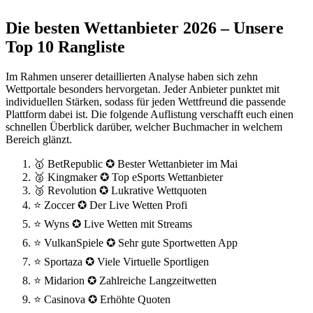
Die besten Wettanbieter 2026 – Unsere
Top 10 Rangliste
Im Rahmen unserer detaillierten Analyse haben sich zehn
Wettportale besonders hervorgetan. Jeder Anbieter punktet mit
individuellen Stärken, sodass für jeden Wettfreund die passende
Plattform dabei ist. Die folgende Auflistung verschafft euch einen
schnellen Überblick darüber, welcher Buchmacher in welchem
Bereich glänzt.
🥇 BetRepublic ✪ Bester Wettanbieter im Mai
🥈 Kingmaker ✪ Top eSports Wettanbieter
🥉 Revolution ✪ Lukrative Wettquoten
⭐ Zoccer ✪ Der Live Wetten Profi
⭐ Wyns ✪ Live Wetten mit Streams
⭐ VulkanSpiele ✪ Sehr gute Sportwetten App
⭐ Sportaza ✪ Viele Virtuelle Sportligen
⭐ Midarion ✪ Zahlreiche Langzeitwetten
⭐ Casinova ✪ Erhöhte Quoten