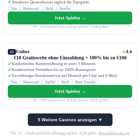
Attraktive Quotenboosts täglich für Topspiele
✓
Visa
Mastercard
Skrill
Neteller
Jetzt Spielen →
18+ | Glücksspiel kann süchtig machen | AGB gelten
Unibet
4.6
★
#5
€10 Gratiswette ohne Einzahlung + 100% bis zu €100
Kinderleichte Kontoeröffnung in unter 3 Minuten
✓
Kombiwetten-Verstärker bis zu 100% Bonusquote
✓
Zuverlässiger Kundenservice auf Deutsch per Chat und E-Mail
✓
Visa
Mastercard
PayPal
Skrill
Bank Transfer
Jetzt Spielen →
18+ | Glücksspiel kann süchtig machen | AGB gelten
5 Weitere Casinos anzeigen ▼
Nur 18+. Glücksspiel kann abhängig machen. AGB gelten.
BeGambleAware.org