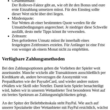
Gesamtumsatz:
Der Rollover-Faktor gibt an, wie oft ihr den Bonus und eure
erste Einzahlung umsetzen müsst. Für den Einstieg sollte
dieser Wert nicht über drei liegen.
Mindestquote:
Nur Wetten ab einer bestimmten Quote werden für die
Umsatzbedingungen angerechnet. Je niedriger diese Schwelle
ausfällt, desto mehr Tipps könnt ihr verwenden.
Zeitraum:
Den geforderten Umsatz müsst ihr innerhalb eines
festgelegten Zeitfensters erzielen. Für Anfänger ist eine Frist
von weniger als einem Monat nicht zu empfehlen.
Verfügbare Zahlungsmethoden
Bei den Zahlungsoptionen gehen die Vorlieben der Spieler weit
auseinander. Manche wickeln alle Transaktionen ausschließlich per
Kreditkarte ab, andere bevorzugen die Anonymität von
Prepaidkarten wie der PaysafeCard, und wieder andere nutzen
eWallets wie Skrill oder Neteller. Damit kein Spieler benachteiligt
wird, haben wir in unserem Wettanbieter Test besonderen Wert auf
ein breites Spektrum an Zahlungsmöglichkeiten gelegt.
An der Spitze der Beliebtheitsskala steht PayPal. Wie auch auf
unserer Spezialseite über Wettanbieter mit PayPal ersichtlich, wächst