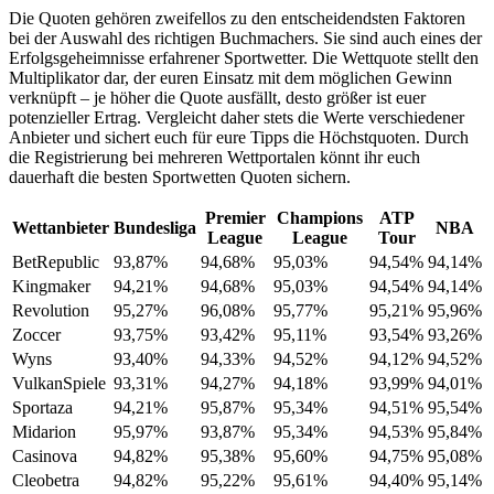
Die Quoten gehören zweifellos zu den entscheidendsten Faktoren
bei der Auswahl des richtigen Buchmachers. Sie sind auch eines der
Erfolgsgeheimnisse erfahrener Sportwetter. Die Wettquote stellt den
Multiplikator dar, der euren Einsatz mit dem möglichen Gewinn
verknüpft – je höher die Quote ausfällt, desto größer ist euer
potenzieller Ertrag. Vergleicht daher stets die Werte verschiedener
Anbieter und sichert euch für eure Tipps die Höchstquoten. Durch
die Registrierung bei mehreren Wettportalen könnt ihr euch
dauerhaft die besten Sportwetten Quoten sichern.
Premier
Champions
ATP
Wettanbieter
Bundesliga
NBA
League
League
Tour
BetRepublic
93,87%
94,68%
95,03%
94,54%
94,14%
Kingmaker
94,21%
94,68%
95,03%
94,54%
94,14%
Revolution
95,27%
96,08%
95,77%
95,21%
95,96%
Zoccer
93,75%
93,42%
95,11%
93,54%
93,26%
Wyns
93,40%
94,33%
94,52%
94,12%
94,52%
VulkanSpiele
93,31%
94,27%
94,18%
93,99%
94,01%
Sportaza
94,21%
95,87%
95,34%
94,51%
95,54%
Midarion
95,97%
93,87%
95,34%
94,53%
95,84%
Casinova
94,82%
95,38%
95,60%
94,75%
95,08%
Cleobetra
94,82%
95,22%
95,61%
94,40%
95,14%