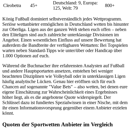
Deutschland: 9, Europa:
Cleobetra
45+
800+
125, Welt: 79
König Fußball dominiert selbstverständlich jedes Wettprogramm.
Seriöse wettanbieter ermöglichen in Deutschland wetten bis hinunter
zur Oberliga. Ligen aus der ganzen Welt stehen euch offen – neben
den Eliteligen sind auch zahlreiche unterklassige Divisionen im
Angebot. Einen wesentlichen Einfluss auf unsere Bewertung hat
außerdem die Bandbreite der verfügbaren Wettarten: Bei Topspielen
warten neben Standard-Tipps wie unter/über oder Handicap über
1.000 Optionen auf euch.
Während die Buchmacher ihre erfahrensten Analysten auf Fußball
und andere Hauptsportarten ansetzen, entstehen bei weniger
beachteten Disziplinen wie Volleyball oder in unterklassigen Ligen
häufig analytische Lücken. Genau hier eröffnen sich für euch
Chancen auf sogenannte "Value Bets" – also wetten, bei denen eure
eigene Einschätzung zur Wahrscheinlichkeit eines Ergebnisses
höher liegt, als es die angebotene Quote widerspiegelt. Der
Schlüssel dazu ist fundiertes Spezialwissen in einer Nische, mit dem
ihr einen Informationsvorsprung gegenüber einem Anbieter erzielen
könnt.
Quoten der Sportwetten Anbieter im Vergleich