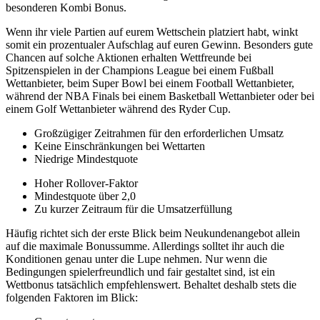
besonderen Kombi Bonus.
Wenn ihr viele Partien auf eurem Wettschein platziert habt, winkt
somit ein prozentualer Aufschlag auf euren Gewinn. Besonders gute
Chancen auf solche Aktionen erhalten Wettfreunde bei
Spitzenspielen in der Champions League bei einem Fußball
Wettanbieter, beim Super Bowl bei einem Football Wettanbieter,
während der NBA Finals bei einem Basketball Wettanbieter oder bei
einem Golf Wettanbieter während des Ryder Cup.
Großzügiger Zeitrahmen für den erforderlichen Umsatz
Keine Einschränkungen bei Wettarten
Niedrige Mindestquote
Hoher Rollover-Faktor
Mindestquote über 2,0
Zu kurzer Zeitraum für die Umsatzerfüllung
Häufig richtet sich der erste Blick beim Neukundenangebot allein
auf die maximale Bonussumme. Allerdings solltet ihr auch die
Konditionen genau unter die Lupe nehmen. Nur wenn die
Bedingungen spielerfreundlich und fair gestaltet sind, ist ein
Wettbonus tatsächlich empfehlenswert. Behaltet deshalb stets die
folgenden Faktoren im Blick: