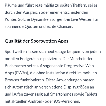
Räume und führt regelmäßig zu späten Treffern, sei es
durch den Ausgleich oder einen entscheidenden
Konter. Solche Dynamiken sorgen bei Live Wetten für
spannende Quoten und echte Chancen.
Qualität der Sportwetten Apps
Sportwetten lassen sich heutzutage bequem von jedem
mobilen Endgerät aus platzieren. Die Mehrheit der
Buchmacher setzt auf sogenannte Progressive Web
Apps (PWAs), die ohne Installation direkt im mobilen
Browser funktionieren. Diese Anwendungen passen
sich automatisch an verschiedene Displaygrößen an
und laufen zuverlässig auf Smartphones sowie Tablets
mit aktuellen Android- oder iOS-Versionen.