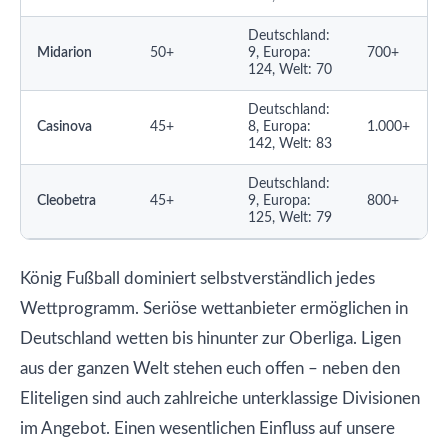
Deutschland:
Midarion
50+
9, Europa:
700+
124, Welt: 70
Deutschland:
Casinova
45+
8, Europa:
1.000+
142, Welt: 83
Deutschland:
Cleobetra
45+
9, Europa:
800+
125, Welt: 79
König Fußball dominiert selbstverständlich jedes
Wettprogramm. Seriöse wettanbieter ermöglichen in
Deutschland wetten bis hinunter zur Oberliga. Ligen
aus der ganzen Welt stehen euch offen – neben den
Eliteligen sind auch zahlreiche unterklassige Divisionen
im Angebot. Einen wesentlichen Einfluss auf unsere