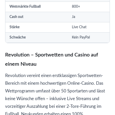
Wettmärkte Fußball
800+
Cash out
Ja
Stärke
Live Chat
Schwäche
Kein PayPal
Revolution – Sportwetten und Casino auf
einem Niveau
Revolution vereint einen erstklassigen Sportwetten-
Bereich mit einem hochwertigen Online-Casino. Das
Wettprogramm umfasst über 50 Sportarten und lässt
keine Wünsche offen – inklusive Live Streams und
vorzeitiger Auszahlung bei einer 2-Tore-Führung im
Fußball. Neukunden erhalten einen 100%