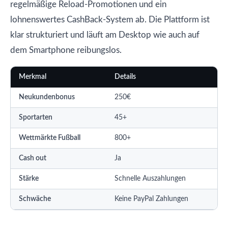
regelmäßige Reload-Promotionen und ein
lohnenswertes CashBack-System ab. Die Plattform ist
klar strukturiert und läuft am Desktop wie auch auf
dem Smartphone reibungslos.
Merkmal
Details
Neukundenbonus
250€
Sportarten
45+
Wettmärkte Fußball
800+
Cash out
Ja
Stärke
Schnelle Auszahlungen
Schwäche
Keine PayPal Zahlungen