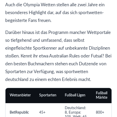
Auch die Olympia Wetten stellen alle zwei Jahre ein
besonderes Highlight dar, auf das sich sportwetten-
begeisterte Fans freuen.
Darüber hinaus ist das Programm mancher Wettportale
so tiefgehend und umfassend, dass selbst
eingefleischte Sportkenner auf unbekannte Disziplinen
stoßen. Kennt ihr etwa Australian Rules oder Futsal? Bei
den besten Buchmachern stehen euch Dutzende von
Sportarten zur Verfügung, was sportwetten
deutschland zu einem echten Erlebnis macht.
Fußball
Wettanbieter
Sportarten
Fußball Ligen
Märkte
Deutschland:
BetRepublic
45+
8, Europa:
800+