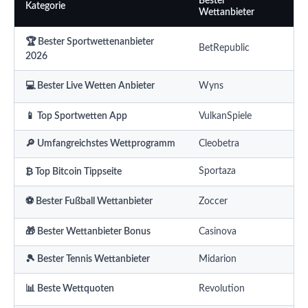
Bester
Kategorie
Wettanbieter
🏆 Bester Sportwettenanbieter
BetRepublic
2026
💻 Bester Live Wetten Anbieter
Wyns
📱 Top Sportwetten App
VulkanSpiele
🔎 Umfangreichstes Wettprogramm
Cleobetra
Sportaza
₿ Top Bitcoin Tippseite
⚽ Bester Fußball Wettanbieter
Zoccer
🎁 Bester Wettanbieter Bonus
Casinova
🎾 Bester Tennis Wettanbieter
Midarion
📊 Beste Wettquoten
Revolution