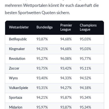
mehreren Wettportalen könnt ihr euch dauerhaft die
besten Sportwetten Quoten sichern.
Premier
Champions
AT
Wettanbieter
Bundesliga
League
League
To
BetRepublic
93,87%
94,68%
95,03%
94
Kingmaker
94,21%
94,68%
95,03%
94
Revolution
95,27%
96,08%
95,77%
95
Zoccer
93,75%
93,42%
95,11%
93
Wyns
93,40%
94,33%
94,52%
94
VulkanSpiele
93,31%
94,27%
94,18%
93
Sportaza
94,21%
95,87%
95,34%
94
Midarion
95,97%
93,87%
95,34%
94