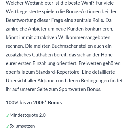
Welcher Wettanbieter ist die beste Wahl? Für viele
Wettbegeisterte spielen die Bonus-Aktionen bei der
Beantwortung dieser Frage eine zentrale Rolle. Da
zahlreiche Anbieter um neue Kunden konkurrieren,
könnt ihr mit attraktiven Willkommensangeboten
rechnen. Die meisten Buchmacher stellen euch ein
zusätzliches Guthaben bereit, das sich an der Höhe
eurer ersten Einzahlung orientiert. Freiwetten gehören
ebenfalls zum Standard-Repertoire. Eine detaillierte
Übersicht aller Aktionen und deren Bedingungen findet
ihr auf unserer Seite zum Sportwetten Bonus.
100% bis zu 200€* Bonus
Mindestquote 2,0
5x umsetzen