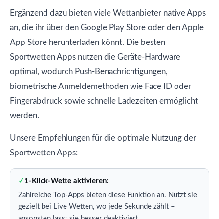
Ergänzend dazu bieten viele Wettanbieter native Apps
an, die ihr über den Google Play Store oder den Apple
App Store herunterladen könnt. Die besten
Sportwetten Apps nutzen die Geräte-Hardware
optimal, wodurch Push-Benachrichtigungen,
biometrische Anmeldemethoden wie Face ID oder
Fingerabdruck sowie schnelle Ladezeiten ermöglicht
werden.
Unsere Empfehlungen für die optimale Nutzung der
Sportwetten Apps:
1-Klick-Wette aktivieren:
Zahlreiche Top-Apps bieten diese Funktion an. Nutzt sie
gezielt bei Live Wetten, wo jede Sekunde zählt –
ansonsten lasst sie besser deaktiviert.