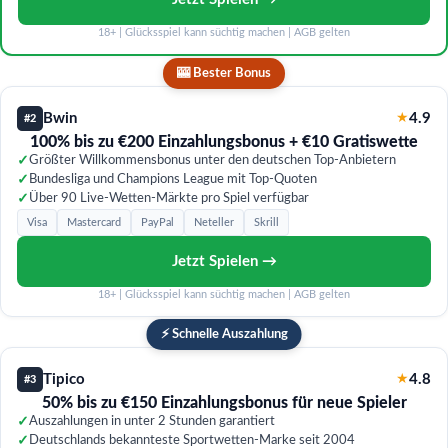
18+ | Glücksspiel kann süchtig machen | AGB gelten
🎰 Bester Bonus
Bwin
★
4.9
#2
100% bis zu €200 Einzahlungsbonus + €10 Gratiswette
✓
Größter Willkommensbonus unter den deutschen Top-Anbietern
✓
Bundesliga und Champions League mit Top-Quoten
✓
Über 90 Live-Wetten-Märkte pro Spiel verfügbar
Visa
Mastercard
PayPal
Neteller
Skrill
Jetzt Spielen →
18+ | Glücksspiel kann süchtig machen | AGB gelten
⚡ Schnelle Auszahlung
Tipico
★
4.8
#3
50% bis zu €150 Einzahlungsbonus für neue Spieler
✓
Auszahlungen in unter 2 Stunden garantiert
✓
Deutschlands bekannteste Sportwetten-Marke seit 2004