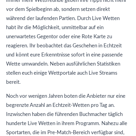
Immer mehr Wettfreunde geben ihre Tipps nicht mehr
vor dem Spielbeginn ab, sondern setzen direkt
während der laufenden Partien. Durch Live Wetten
habt ihr die Möglichkeit, unmittelbar auf ein
unerwartetes Gegentor oder eine Rote Karte zu
reagieren. Ihr beobachtet das Geschehen in Echtzeit
und könnt eure Erkenntnisse sofort in eine passende
Wette umwandeln. Neben ausführlichen Statistiken
stellen euch einige Wettportale auch Live Streams
bereit.
Noch vor wenigen Jahren boten die Anbieter nur eine
begrenzte Anzahl an Echtzeit-Wetten pro Tag an.
Inzwischen haben die führenden Buchmacher täglich
hunderte Live Wetten in ihrem Programm. Nahezu alle
Sportarten, die im Pre-Match-Bereich verfügbar sind,