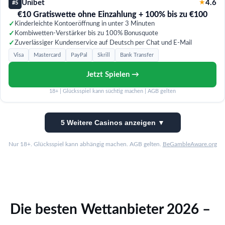
Unibet
★
4.6
#5
€10 Gratiswette ohne Einzahlung + 100% bis zu €100
✓
Kinderleichte Kontoeröffnung in unter 3 Minuten
✓
Kombiwetten-Verstärker bis zu 100% Bonusquote
✓
Zuverlässiger Kundenservice auf Deutsch per Chat und E-Mail
Visa
Mastercard
PayPal
Skrill
Bank Transfer
Jetzt Spielen →
18+ | Glücksspiel kann süchtig machen | AGB gelten
5 Weitere Casinos anzeigen ▼
Nur 18+. Glücksspiel kann abhängig machen. AGB gelten.
BeGambleAware.org
Die besten Wettanbieter 2026 –