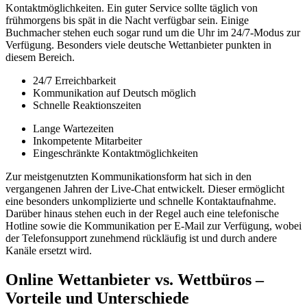
Kontaktmöglichkeiten. Ein guter Service sollte täglich von
frühmorgens bis spät in die Nacht verfügbar sein. Einige
Buchmacher stehen euch sogar rund um die Uhr im 24/7-Modus zur
Verfügung. Besonders viele deutsche Wettanbieter punkten in
diesem Bereich.
24/7 Erreichbarkeit
Kommunikation auf Deutsch möglich
Schnelle Reaktionszeiten
Lange Wartezeiten
Inkompetente Mitarbeiter
Eingeschränkte Kontaktmöglichkeiten
Zur meistgenutzten Kommunikationsform hat sich in den
vergangenen Jahren der Live-Chat entwickelt. Dieser ermöglicht
eine besonders unkomplizierte und schnelle Kontaktaufnahme.
Darüber hinaus stehen euch in der Regel auch eine telefonische
Hotline sowie die Kommunikation per E-Mail zur Verfügung, wobei
der Telefonsupport zunehmend rückläufig ist und durch andere
Kanäle ersetzt wird.
Online Wettanbieter vs. Wettbüros –
Vorteile und Unterschiede