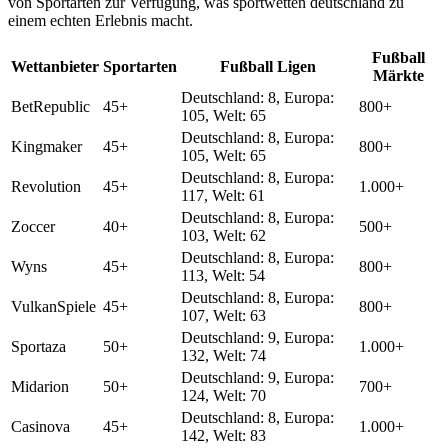
von Sportarten zur Verfügung, was sportwetten deutschland zu
einem echten Erlebnis macht.
Fußball
Wettanbieter
Sportarten
Fußball Ligen
Märkte
Deutschland: 8, Europa:
BetRepublic
45+
800+
105, Welt: 65
Deutschland: 8, Europa:
Kingmaker
45+
800+
105, Welt: 65
Deutschland: 8, Europa:
Revolution
45+
1.000+
117, Welt: 61
Deutschland: 8, Europa:
Zoccer
40+
500+
103, Welt: 62
Deutschland: 8, Europa:
Wyns
45+
800+
113, Welt: 54
Deutschland: 8, Europa:
VulkanSpiele
45+
800+
107, Welt: 63
Deutschland: 9, Europa:
Sportaza
50+
1.000+
132, Welt: 74
Deutschland: 9, Europa:
Midarion
50+
700+
124, Welt: 70
Deutschland: 8, Europa:
Casinova
45+
1.000+
142, Welt: 83