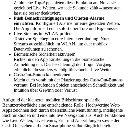
Zahlreiche Top-Apps bieten diese Funktion an. Nutzt sie
gezielt bei Live Wetten, wo jede Sekunde zählt – ansonsten
lasst sie besser deaktiviert.
Push-Benachrichtigungen und Quoten-Alarme
einrichten:
Konfiguriert Alarme für eure gesetzten Wetten.
Die App informiert euch sofort über Tore und Ergebnisse.
Live-Streams im WLAN prüfen:
Testet vor Spielbeginn eure Internetverbindung. Nutzt
Streams ausschließlich im WLAN, um euer mobiles
Datenvolumen zu schonen.
Biometrische Sicherheit aktivieren:
Richtet in den App-Einstellungen die biometrische
Anmeldung ein. Das beschleunigt den Login-Vorgang
erheblich – besonders wichtig für schnelle Live Wetten.
Cash-Out-Button kennenlernen:
Macht euch vorab mit der Platzierung des Cash-Out-Buttons
vertraut. Bei laufenden Spielen entscheiden Schnelligkeit und
Intuition über Gewinn oder Verlust.
Aufgrund der kleineren mobilen Bildschirme spielt die
Benutzeroberfläche eine entscheidende Rolle. Hochwertige Wett-
Apps zeichnen sich durch übersichtliche Menüführung, intelligente
Suchfunktionen und eine intuitive Navigation aus. Auch Funktionen
wie Live Wetten, Livestreams, Ein- und Auszahlungen sowie der
Cash-Out stehen auf dem Smartphone vollumfänglich bereit.