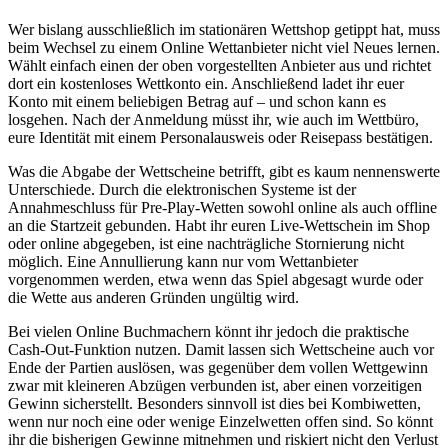
Wer bislang ausschließlich im stationären Wettshop getippt hat, muss
beim Wechsel zu einem Online Wettanbieter nicht viel Neues lernen.
Wählt einfach einen der oben vorgestellten Anbieter aus und richtet
dort ein kostenloses Wettkonto ein. Anschließend ladet ihr euer
Konto mit einem beliebigen Betrag auf – und schon kann es
losgehen. Nach der Anmeldung müsst ihr, wie auch im Wettbüro,
eure Identität mit einem Personalausweis oder Reisepass bestätigen.
Was die Abgabe der Wettscheine betrifft, gibt es kaum nennenswerte
Unterschiede. Durch die elektronischen Systeme ist der
Annahmeschluss für Pre-Play-Wetten sowohl online als auch offline
an die Startzeit gebunden. Habt ihr euren Live-Wettschein im Shop
oder online abgegeben, ist eine nachträgliche Stornierung nicht
möglich. Eine Annullierung kann nur vom Wettanbieter
vorgenommen werden, etwa wenn das Spiel abgesagt wurde oder
die Wette aus anderen Gründen ungültig wird.
Bei vielen Online Buchmachern könnt ihr jedoch die praktische
Cash-Out-Funktion nutzen. Damit lassen sich Wettscheine auch vor
Ende der Partien auslösen, was gegenüber dem vollen Wettgewinn
zwar mit kleineren Abzügen verbunden ist, aber einen vorzeitigen
Gewinn sicherstellt. Besonders sinnvoll ist dies bei Kombiwetten,
wenn nur noch eine oder wenige Einzelwetten offen sind. So könnt
ihr die bisherigen Gewinne mitnehmen und riskiert nicht den Verlust