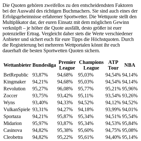
Die Quoten gehören zweifellos zu den entscheidendsten Faktoren
bei der Auswahl des richtigen Buchmachers. Sie sind auch eines der
Erfolgsgeheimnisse erfahrener Sportwetter. Die Wettquote stellt den
Multiplikator dar, der euren Einsatz mit dem möglichen Gewinn
verknüpft – je höher die Quote ausfällt, desto größer ist euer
potenzieller Ertrag. Vergleicht daher stets die Werte verschiedener
Anbieter und sichert euch für eure Tipps die Höchstquoten. Durch
die Registrierung bei mehreren Wettportalen könnt ihr euch
dauerhaft die besten Sportwetten Quoten sichern.
Premier
Champions
ATP
Wettanbieter
Bundesliga
NBA
League
League
Tour
BetRepublic
93,87%
94,68%
95,03%
94,54%
94,14%
Kingmaker
94,21%
94,68%
95,03%
94,54%
94,14%
Revolution
95,27%
96,08%
95,77%
95,21%
95,96%
Zoccer
93,75%
93,42%
95,11%
93,54%
93,26%
Wyns
93,40%
94,33%
94,52%
94,12%
94,52%
VulkanSpiele
93,31%
94,27%
94,18%
93,99%
94,01%
Sportaza
94,21%
95,87%
95,34%
94,51%
95,54%
Midarion
95,97%
93,87%
95,34%
94,53%
95,84%
Casinova
94,82%
95,38%
95,60%
94,75%
95,08%
Cleobetra
94,82%
95,22%
95,61%
94,40%
95,14%