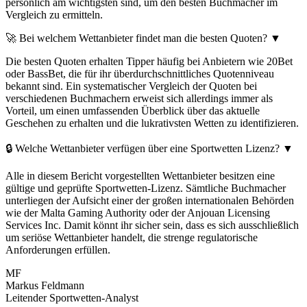
persönlich am wichtigsten sind, um den besten Buchmacher im
Vergleich zu ermitteln.
🚀 Bei welchem Wettanbieter findet man die besten Quoten?
▼
Die besten Quoten erhalten Tipper häufig bei Anbietern wie 20Bet
oder BassBet, die für ihr überdurchschnittliches Quotenniveau
bekannt sind. Ein systematischer Vergleich der Quoten bei
verschiedenen Buchmachern erweist sich allerdings immer als
Vorteil, um einen umfassenden Überblick über das aktuelle
Geschehen zu erhalten und die lukrativsten Wetten zu identifizieren.
🔒 Welche Wettanbieter verfügen über eine Sportwetten Lizenz?
▼
Alle in diesem Bericht vorgestellten Wettanbieter besitzen eine
gültige und geprüfte Sportwetten-Lizenz. Sämtliche Buchmacher
unterliegen der Aufsicht einer der großen internationalen Behörden
wie der Malta Gaming Authority oder der Anjouan Licensing
Services Inc. Damit könnt ihr sicher sein, dass es sich ausschließlich
um seriöse Wettanbieter handelt, die strenge regulatorische
Anforderungen erfüllen.
MF
Markus Feldmann
Leitender Sportwetten-Analyst