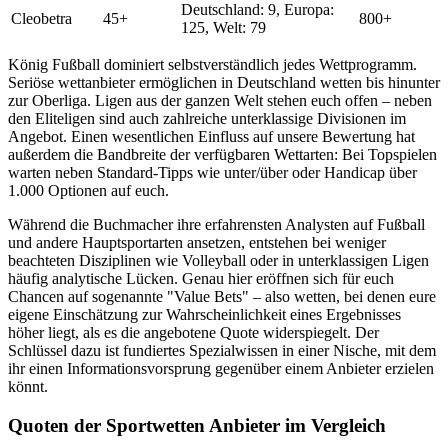
Deutschland: 9, Europa:
Cleobetra
45+
800+
125, Welt: 79
König Fußball dominiert selbstverständlich jedes Wettprogramm.
Seriöse wettanbieter ermöglichen in Deutschland wetten bis hinunter
zur Oberliga. Ligen aus der ganzen Welt stehen euch offen – neben
den Eliteligen sind auch zahlreiche unterklassige Divisionen im
Angebot. Einen wesentlichen Einfluss auf unsere Bewertung hat
außerdem die Bandbreite der verfügbaren Wettarten: Bei Topspielen
warten neben Standard-Tipps wie unter/über oder Handicap über
1.000 Optionen auf euch.
Während die Buchmacher ihre erfahrensten Analysten auf Fußball
und andere Hauptsportarten ansetzen, entstehen bei weniger
beachteten Disziplinen wie Volleyball oder in unterklassigen Ligen
häufig analytische Lücken. Genau hier eröffnen sich für euch
Chancen auf sogenannte "Value Bets" – also wetten, bei denen eure
eigene Einschätzung zur Wahrscheinlichkeit eines Ergebnisses
höher liegt, als es die angebotene Quote widerspiegelt. Der
Schlüssel dazu ist fundiertes Spezialwissen in einer Nische, mit dem
ihr einen Informationsvorsprung gegenüber einem Anbieter erzielen
könnt.
Quoten der Sportwetten Anbieter im Vergleich