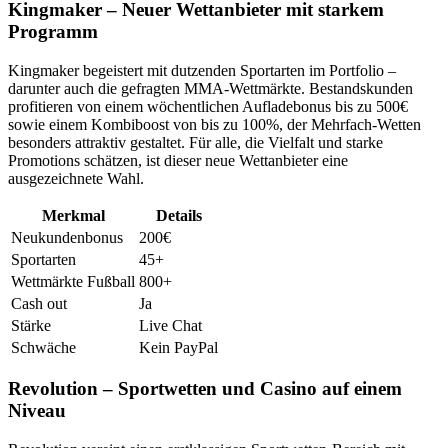
Kingmaker – Neuer Wettanbieter mit starkem
Programm
Kingmaker begeistert mit dutzenden Sportarten im Portfolio –
darunter auch die gefragten MMA-Wettmärkte. Bestandskunden
profitieren von einem wöchentlichen Aufladebonus bis zu 500€
sowie einem Kombiboost von bis zu 100%, der Mehrfach-Wetten
besonders attraktiv gestaltet. Für alle, die Vielfalt und starke
Promotions schätzen, ist dieser neue Wettanbieter eine
ausgezeichnete Wahl.
Merkmal
Details
Neukundenbonus
200€
Sportarten
45+
Wettmärkte Fußball
800+
Cash out
Ja
Stärke
Live Chat
Schwäche
Kein PayPal
Revolution – Sportwetten und Casino auf einem
Niveau