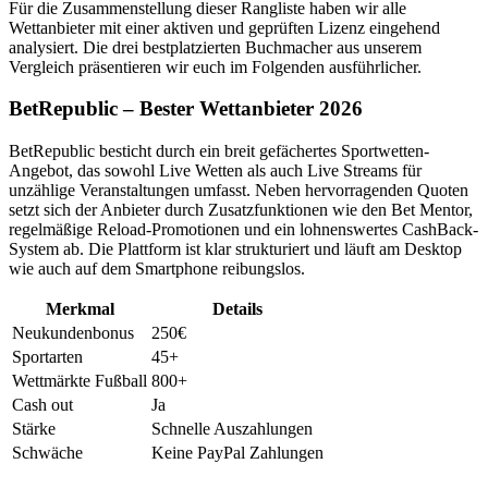
Für die Zusammenstellung dieser Rangliste haben wir alle
Wettanbieter mit einer aktiven und geprüften Lizenz eingehend
analysiert. Die drei bestplatzierten Buchmacher aus unserem
Vergleich präsentieren wir euch im Folgenden ausführlicher.
BetRepublic – Bester Wettanbieter 2026
BetRepublic besticht durch ein breit gefächertes Sportwetten-
Angebot, das sowohl Live Wetten als auch Live Streams für
unzählige Veranstaltungen umfasst. Neben hervorragenden Quoten
setzt sich der Anbieter durch Zusatzfunktionen wie den Bet Mentor,
regelmäßige Reload-Promotionen und ein lohnenswertes CashBack-
System ab. Die Plattform ist klar strukturiert und läuft am Desktop
wie auch auf dem Smartphone reibungslos.
Merkmal
Details
Neukundenbonus
250€
Sportarten
45+
Wettmärkte Fußball
800+
Cash out
Ja
Stärke
Schnelle Auszahlungen
Schwäche
Keine PayPal Zahlungen