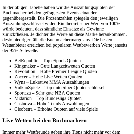
In der obigen Tabelle haben wir die Auszahlungsquoten der
Buchmacher bei den gefragtesten Events einander
gegenübergestellt. Die Prozentzahlen spiegeln den jeweiligen
Auszahlungsschlüssel wider. Ein theoretischer Wert von 100%
würde bedeuten, dass sämtliche Einsätze als Gewinne
zurückfließen. Je dichter die Werte an diese Marke herankommen,
desto niedriger fällt die Buchmachermarge aus. Die besten
Wettanbieter erreichen bei populären Wettbewerben Werte jenseits
der 95%-Schwelle.
BetRepublic – Top eSports Quoten
Kingmaker – Gute Langzeitwetten Quoten
Revolution – Hohe Premier League Quoten
Zoccer – Hohe Live Wetten Quoten
Wyns – Lukrative MMA Auszahlungen
VulkanSpiele – Top unter/über Quotenschlüssel
Sportaza – Sehr gute NBA Quoten
Midarion – Top Bundesliga Quoten
Casinova – Hohe Tennis Auszahlungen
Cleobetra – Erhöhte Quoten auf viele Spiele
Live Wetten bei den Buchmachern
Immer mehr Wettfreunde geben ihre Tipps nicht mehr vor dem