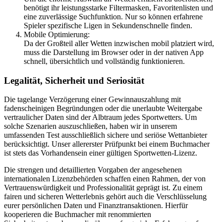
benötigt ihr leistungsstarke Filtermasken, Favoritenlisten und
eine zuverlässige Suchfunktion. Nur so können erfahrene
Spieler spezifische Ligen in Sekundenschnelle finden.
Mobile Optimierung:
Da der Großteil aller Wetten inzwischen mobil platziert wird,
muss die Darstellung im Browser oder in der nativen App
schnell, übersichtlich und vollständig funktionieren.
Legalität, Sicherheit und Seriosität
Die tagelange Verzögerung einer Gewinnauszahlung mit
fadenscheinigen Begründungen oder die unerlaubte Weitergabe
vertraulicher Daten sind der Albtraum jedes Sportwetters. Um
solche Szenarien auszuschließen, haben wir in unserem
umfassenden Test ausschließlich sichere und seriöse Wettanbieter
berücksichtigt. Unser allererster Prüfpunkt bei einem Buchmacher
ist stets das Vorhandensein einer gültigen Sportwetten-Lizenz.
Die strengen und detaillierten Vorgaben der angesehenen
internationalen Lizenzbehörden schaffen einen Rahmen, der von
Vertrauenswürdigkeit und Professionalität geprägt ist. Zu einem
fairen und sicheren Wetterlebnis gehört auch die Verschlüsselung
eurer persönlichen Daten und Finanztransaktionen. Hierfür
kooperieren die Buchmacher mit renommierten