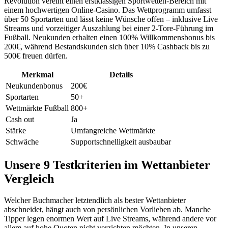
Revolution vereint einen erstklassigen Sportwetten-Bereich mit
einem hochwertigen Online-Casino. Das Wettprogramm umfasst
über 50 Sportarten und lässt keine Wünsche offen – inklusive Live
Streams und vorzeitiger Auszahlung bei einer 2-Tore-Führung im
Fußball. Neukunden erhalten einen 100% Willkommensbonus bis
200€, während Bestandskunden sich über 10% Cashback bis zu
500€ freuen dürfen.
Merkmal
Details
Neukundenbonus
200€
Sportarten
50+
Wettmärkte Fußball
800+
Cash out
Ja
Stärke
Umfangreiche Wettmärkte
Schwäche
Supportschnelligkeit ausbaubar
Unsere 9 Testkriterien im Wettanbieter
Vergleich
Welcher Buchmacher letztendlich als bester Wettanbieter
abschneidet, hängt auch von persönlichen Vorlieben ab. Manche
Tipper legen enormen Wert auf Live Streams, während andere vor
allem auf hohe Quoten nicht verzichten möchten. In unseren