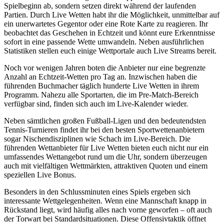
Spielbeginn ab, sondern setzen direkt während der laufenden
Partien. Durch Live Wetten habt ihr die Möglichkeit, unmittelbar auf
ein unerwartetes Gegentor oder eine Rote Karte zu reagieren. Ihr
beobachtet das Geschehen in Echtzeit und könnt eure Erkenntnisse
sofort in eine passende Wette umwandeln. Neben ausführlichen
Statistiken stellen euch einige Wettportale auch Live Streams bereit.
Noch vor wenigen Jahren boten die Anbieter nur eine begrenzte
Anzahl an Echtzeit-Wetten pro Tag an. Inzwischen haben die
führenden Buchmacher täglich hunderte Live Wetten in ihrem
Programm. Nahezu alle Sportarten, die im Pre-Match-Bereich
verfügbar sind, finden sich auch im Live-Kalender wieder.
Neben sämtlichen großen Fußball-Ligen und den bedeutendsten
Tennis-Turnieren findet ihr bei den besten Sportwettenanbietern
sogar Nischendisziplinen wie Schach im Live-Bereich. Die
führenden Wettanbieter für Live Wetten bieten euch nicht nur ein
umfassendes Wettangebot rund um die Uhr, sondern überzeugen
auch mit vielfältigen Wettmärkten, attraktiven Quoten und einem
speziellen Live Bonus.
Besonders in den Schlussminuten eines Spiels ergeben sich
interessante Wettgelegenheiten. Wenn eine Mannschaft knapp in
Rückstand liegt, wird häufig alles nach vorne geworfen – oft auch
der Torwart bei Standardsituationen. Diese Offensivtaktik öffnet