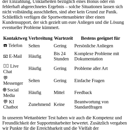
der Einzahlung, Unklarheiten bezüglich eines Bonus oder ein
fehlerhaft abgerechnetes Ergebnis – solche Situationen lassen sich
nicht vollständig ausschließen, sind aber kein Grund zur Panik.
Schließlich verfügen die Sportwettenanbieter über einen
Kundensupport, der sich gezielt um eure Anliegen und die Lösung
eventueller Probleme kümmert.
Kontaktweg
Verbreitung
Wartezeit
Bestens geeignet für
☎️ Telefon
Selten
Gering
Persönliche Anliegen
Bis 24
Komplexe Probleme mit
📧 E-Mail
Häufig
Stunden
Dokumentation
👩‍⚕️ Live
Häufig
Gering
Probleme aller Art
Chat
💬
Selten
Gering
Einfache Fragen
Messenger
🌐 Social
Häufig
Mittel
Feedback
Media
💬 KI
Beantwortung von
Zunehmend
Keine
Chatbot
Standardfragen
In unserem Wettanbieter Test haben wir auch die Kompetenz und
Freundlichkeit der Supportmitarbeiter bewertet. Zusätzlich vergaben
wir Punkte für die Erreichbarkeit und die Vielfalt der