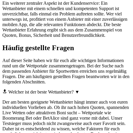
Ein weiterer zentraler Aspekt ist der Kundenservice: Ein
Wettanbieter mit einem schnellen und kompetenten Support ist
unverzichtbar, falls einmal ein Problem auftreten sollte. Wer viel
unterwegs ist, profitiert von einem Anbieter mit einer zuverlässigen
mobilen App, die alle relevanten Funktionen abdeckt. Die beste
Wettanbieter Erfahrung ergibt sich aus dem Zusammenspiel von
Quoten, Bonus, Sicherheit und Benutzerfreundlichkeit.
Häufig gestellte Fragen
Auf dieser Seite haben wir für euch alle wichtigen Informationen
rund um die Wettportale zusammengetragen. Bei der Suche nach
dem passenden Anbieter für Sportwetten erreichen uns regelmäßig
Fragen. Die am häufigsten gestellten Fragen beantworten wir in den
folgenden Abschnitten.
🔝 Welcher ist der beste Wettanbieter?
▼
Der am besten geeignete Wettanbieter hängt immer auch von euren
individuellen Vorlieben ab. Ob ihr nach hohen Quoten, spannenden
Live Wetten oder attraktiven Boni sucht – Wettportale wie
Boomerang Bet oder BetAlice sind ganz vorne mit dabei. Unser
Testsieger muss jedoch nicht zwangsweise auch euer Favorit sein.
Daher ist es entscheidend zu wissen, welche Faktoren für euch