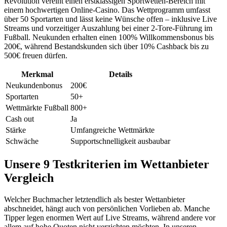
Revolution vereint einen erstklassigen Sportwetten-Bereich mit
einem hochwertigen Online-Casino. Das Wettprogramm umfasst
über 50 Sportarten und lässt keine Wünsche offen – inklusive Live
Streams und vorzeitiger Auszahlung bei einer 2-Tore-Führung im
Fußball. Neukunden erhalten einen 100% Willkommensbonus bis
200€, während Bestandskunden sich über 10% Cashback bis zu
500€ freuen dürfen.
Merkmal
Details
Neukundenbonus
200€
Sportarten
50+
Wettmärkte Fußball
800+
Cash out
Ja
Stärke
Umfangreiche Wettmärkte
Schwäche
Supportschnelligkeit ausbaubar
Unsere 9 Testkriterien im Wettanbieter
Vergleich
Welcher Buchmacher letztendlich als bester Wettanbieter
abschneidet, hängt auch von persönlichen Vorlieben ab. Manche
Tipper legen enormen Wert auf Live Streams, während andere vor
allem auf hohe Quoten nicht verzichten möchten. In unseren