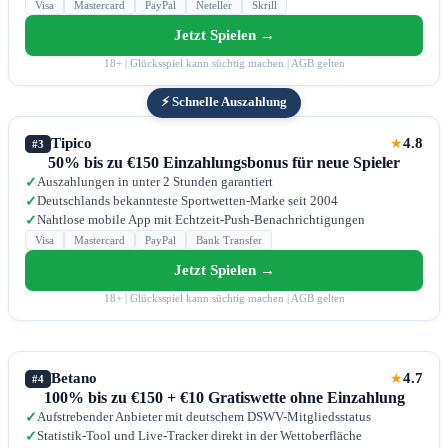
Visa
Mastercard
PayPal
Neteller
Skrill
Jetzt Spielen →
18+ | Glücksspiel kann süchtig machen | AGB gelten
⚡ Schnelle Auszahlung
Tipico
4.8
★
#3
50% bis zu €150 Einzahlungsbonus für neue Spieler
Auszahlungen in unter 2 Stunden garantiert
✓
Deutschlands bekannteste Sportwetten-Marke seit 2004
✓
Nahtlose mobile App mit Echtzeit-Push-Benachrichtigungen
✓
Visa
Mastercard
PayPal
Bank Transfer
Jetzt Spielen →
18+ | Glücksspiel kann süchtig machen | AGB gelten
Betano
4.7
★
#4
100% bis zu €150 + €10 Gratiswette ohne Einzahlung
Aufstrebender Anbieter mit deutschem DSWV-Mitgliedsstatus
✓
Statistik-Tool und Live-Tracker direkt in der Wettoberfläche
✓