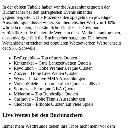
In der obigen Tabelle haben wir die Auszahlungsquoten der
Buchmacher bei den gefragtesten Events einander
gegenübergestellt. Die Prozentzahlen spiegeln den jeweiligen
Auszahlungsschlüssel wider. Ein theoretischer Wert von 100%
würde bedeuten, dass sämtliche Einsätze als Gewinne
zurückfließen. Je dichter die Werte an diese Marke herankommen,
desto niedriger fällt die Buchmachermarge aus. Die besten
Wettanbieter erreichen bei populären Wettbewerben Werte jenseits
der 95%-Schwelle.
BetRepublic – Top eSports Quoten
Kingmaker – Gute Langzeitwetten Quoten
Revolution – Hohe Premier League Quoten
Zoccer – Hohe Live Wetten Quoten
Wyns – Lukrative MMA Auszahlungen
VulkanSpiele – Top unter/über Quotenschlüssel
Sportaza – Sehr gute NBA Quoten
Midarion – Top Bundesliga Quoten
Casinova – Hohe Tennis Auszahlungen
Cleobetra – Erhöhte Quoten auf viele Spiele
Live Wetten bei den Buchmachern
Immer mehr Wettfreunde geben ihre Tipps nicht mehr vor dem