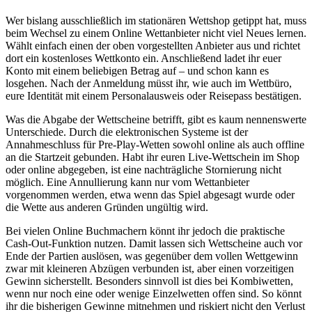
Wer bislang ausschließlich im stationären Wettshop getippt hat, muss
beim Wechsel zu einem Online Wettanbieter nicht viel Neues lernen.
Wählt einfach einen der oben vorgestellten Anbieter aus und richtet
dort ein kostenloses Wettkonto ein. Anschließend ladet ihr euer
Konto mit einem beliebigen Betrag auf – und schon kann es
losgehen. Nach der Anmeldung müsst ihr, wie auch im Wettbüro,
eure Identität mit einem Personalausweis oder Reisepass bestätigen.
Was die Abgabe der Wettscheine betrifft, gibt es kaum nennenswerte
Unterschiede. Durch die elektronischen Systeme ist der
Annahmeschluss für Pre-Play-Wetten sowohl online als auch offline
an die Startzeit gebunden. Habt ihr euren Live-Wettschein im Shop
oder online abgegeben, ist eine nachträgliche Stornierung nicht
möglich. Eine Annullierung kann nur vom Wettanbieter
vorgenommen werden, etwa wenn das Spiel abgesagt wurde oder
die Wette aus anderen Gründen ungültig wird.
Bei vielen Online Buchmachern könnt ihr jedoch die praktische
Cash-Out-Funktion nutzen. Damit lassen sich Wettscheine auch vor
Ende der Partien auslösen, was gegenüber dem vollen Wettgewinn
zwar mit kleineren Abzügen verbunden ist, aber einen vorzeitigen
Gewinn sicherstellt. Besonders sinnvoll ist dies bei Kombiwetten,
wenn nur noch eine oder wenige Einzelwetten offen sind. So könnt
ihr die bisherigen Gewinne mitnehmen und riskiert nicht den Verlust