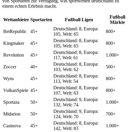
von Sportarten zur Verfügung, was sportwetten deutschland zu
einem echten Erlebnis macht.
Fußball
Wettanbieter
Sportarten
Fußball Ligen
Märkte
Deutschland: 8, Europa:
BetRepublic
45+
800+
105, Welt: 65
Deutschland: 8, Europa:
Kingmaker
45+
800+
105, Welt: 65
Deutschland: 8, Europa:
Revolution
45+
1.000+
117, Welt: 61
Deutschland: 8, Europa:
Zoccer
40+
500+
103, Welt: 62
Deutschland: 8, Europa:
Wyns
45+
800+
113, Welt: 54
Deutschland: 8, Europa:
VulkanSpiele
45+
800+
107, Welt: 63
Deutschland: 9, Europa:
Sportaza
50+
1.000+
132, Welt: 74
Deutschland: 9, Europa:
Midarion
50+
700+
124, Welt: 70
Deutschland: 8, Europa:
Casinova
45+
1.000+
142, Welt: 83