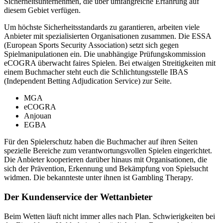
Sicherheitsunternehmen, die über umfangreiche Erfahrung auf
diesem Gebiet verfügen.
Um höchste Sicherheitsstandards zu garantieren, arbeiten viele
Anbieter mit spezialisierten Organisationen zusammen. Die ESSA
(European Sports Security Association) setzt sich gegen
Spielmanipulationen ein. Die unabhängige Prüfungskommission
eCOGRA überwacht faires Spielen. Bei etwaigen Streitigkeiten mit
einem Buchmacher steht euch die Schlichtungsstelle IBAS
(Independent Betting Adjudication Service) zur Seite.
MGA
eCOGRA
Anjouan
EGBA
Für den Spielerschutz haben die Buchmacher auf ihren Seiten
spezielle Bereiche zum verantwortungsvollen Spielen eingerichtet.
Die Anbieter kooperieren darüber hinaus mit Organisationen, die
sich der Prävention, Erkennung und Bekämpfung von Spielsucht
widmen. Die bekannteste unter ihnen ist Gambling Therapy.
Der Kundenservice der Wettanbieter
Beim Wetten läuft nicht immer alles nach Plan. Schwierigkeiten bei