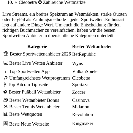
⭐ Cleobetra ✪ Zahlreiche Wettmärkte
Live Streams, ein breites Spektrum an Wettmärkten, starke Quoten
oder PayPal als Zahlungsmethode – jeder Sportwetten-Enthusiast
legt auf andere Dinge Wert. Um euch die Entscheidung für den
richtigen Buchmacher zu vereinfachen, haben wir die besten
Sportwetten Anbieter in übersichtliche Kategorien unterteilt.
Kategorie
Bester Wettanbieter
🏆 Bester Sportwettenanbieter 2026
BetRepublic
💻 Bester Live Wetten Anbieter
Wyns
📱 Top Sportwetten App
VulkanSpiele
🔎 Umfangreichstes Wettprogramm
Cleobetra
₿ Top Bitcoin Tippseite
Sportaza
⚽ Bester Fußball Wettanbieter
Zoccer
🎁 Bester Wettanbieter Bonus
Casinova
🎾 Bester Tennis Wettanbieter
Midarion
📊 Beste Wettquoten
Revolution
Kingmaker
🆕 Beste Neue Wettseite