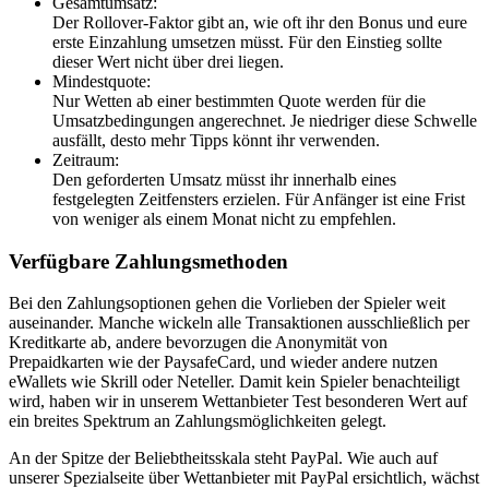
Gesamtumsatz:
Der Rollover-Faktor gibt an, wie oft ihr den Bonus und eure
erste Einzahlung umsetzen müsst. Für den Einstieg sollte
dieser Wert nicht über drei liegen.
Mindestquote:
Nur Wetten ab einer bestimmten Quote werden für die
Umsatzbedingungen angerechnet. Je niedriger diese Schwelle
ausfällt, desto mehr Tipps könnt ihr verwenden.
Zeitraum:
Den geforderten Umsatz müsst ihr innerhalb eines
festgelegten Zeitfensters erzielen. Für Anfänger ist eine Frist
von weniger als einem Monat nicht zu empfehlen.
Verfügbare Zahlungsmethoden
Bei den Zahlungsoptionen gehen die Vorlieben der Spieler weit
auseinander. Manche wickeln alle Transaktionen ausschließlich per
Kreditkarte ab, andere bevorzugen die Anonymität von
Prepaidkarten wie der PaysafeCard, und wieder andere nutzen
eWallets wie Skrill oder Neteller. Damit kein Spieler benachteiligt
wird, haben wir in unserem Wettanbieter Test besonderen Wert auf
ein breites Spektrum an Zahlungsmöglichkeiten gelegt.
An der Spitze der Beliebtheitsskala steht PayPal. Wie auch auf
unserer Spezialseite über Wettanbieter mit PayPal ersichtlich, wächst