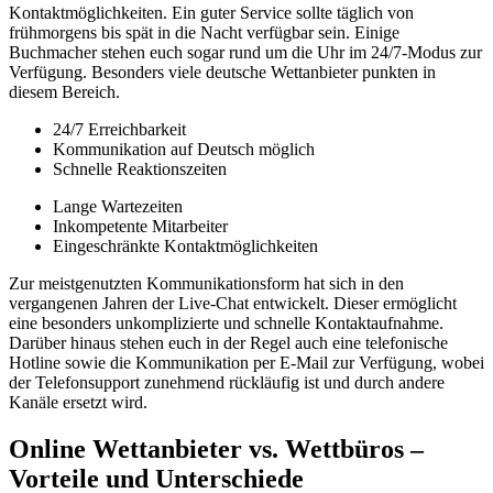
Kontaktmöglichkeiten. Ein guter Service sollte täglich von
frühmorgens bis spät in die Nacht verfügbar sein. Einige
Buchmacher stehen euch sogar rund um die Uhr im 24/7-Modus zur
Verfügung. Besonders viele deutsche Wettanbieter punkten in
diesem Bereich.
24/7 Erreichbarkeit
Kommunikation auf Deutsch möglich
Schnelle Reaktionszeiten
Lange Wartezeiten
Inkompetente Mitarbeiter
Eingeschränkte Kontaktmöglichkeiten
Zur meistgenutzten Kommunikationsform hat sich in den
vergangenen Jahren der Live-Chat entwickelt. Dieser ermöglicht
eine besonders unkomplizierte und schnelle Kontaktaufnahme.
Darüber hinaus stehen euch in der Regel auch eine telefonische
Hotline sowie die Kommunikation per E-Mail zur Verfügung, wobei
der Telefonsupport zunehmend rückläufig ist und durch andere
Kanäle ersetzt wird.
Online Wettanbieter vs. Wettbüros –
Vorteile und Unterschiede