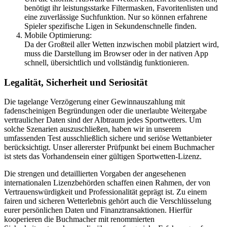
benötigt ihr leistungsstarke Filtermasken, Favoritenlisten und
eine zuverlässige Suchfunktion. Nur so können erfahrene
Spieler spezifische Ligen in Sekundenschnelle finden.
Mobile Optimierung:
Da der Großteil aller Wetten inzwischen mobil platziert wird,
muss die Darstellung im Browser oder in der nativen App
schnell, übersichtlich und vollständig funktionieren.
Legalität, Sicherheit und Seriosität
Die tagelange Verzögerung einer Gewinnauszahlung mit
fadenscheinigen Begründungen oder die unerlaubte Weitergabe
vertraulicher Daten sind der Albtraum jedes Sportwetters. Um
solche Szenarien auszuschließen, haben wir in unserem
umfassenden Test ausschließlich sichere und seriöse Wettanbieter
berücksichtigt. Unser allererster Prüfpunkt bei einem Buchmacher
ist stets das Vorhandensein einer gültigen Sportwetten-Lizenz.
Die strengen und detaillierten Vorgaben der angesehenen
internationalen Lizenzbehörden schaffen einen Rahmen, der von
Vertrauenswürdigkeit und Professionalität geprägt ist. Zu einem
fairen und sicheren Wetterlebnis gehört auch die Verschlüsselung
eurer persönlichen Daten und Finanztransaktionen. Hierfür
kooperieren die Buchmacher mit renommierten