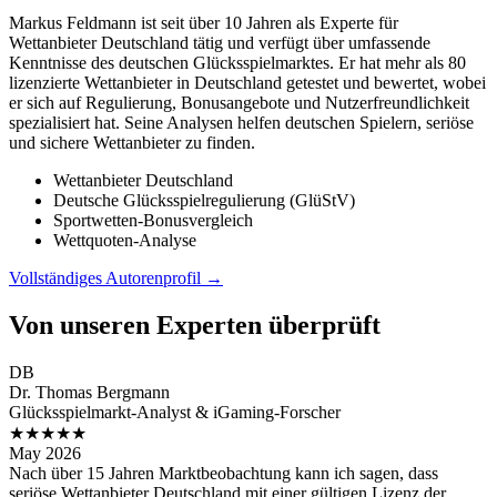
Markus Feldmann ist seit über 10 Jahren als Experte für
Wettanbieter Deutschland tätig und verfügt über umfassende
Kenntnisse des deutschen Glücksspielmarktes. Er hat mehr als 80
lizenzierte Wettanbieter in Deutschland getestet und bewertet, wobei
er sich auf Regulierung, Bonusangebote und Nutzerfreundlichkeit
spezialisiert hat. Seine Analysen helfen deutschen Spielern, seriöse
und sichere Wettanbieter zu finden.
Wettanbieter Deutschland
Deutsche Glücksspielregulierung (GlüStV)
Sportwetten-Bonusvergleich
Wettquoten-Analyse
Vollständiges Autorenprofil →
Von unseren Experten überprüft
DB
Dr. Thomas Bergmann
Glücksspielmarkt-Analyst & iGaming-Forscher
★★★★★
May 2026
Nach über 15 Jahren Marktbeobachtung kann ich sagen, dass
seriöse Wettanbieter Deutschland mit einer gültigen Lizenz der