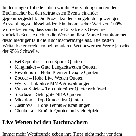
In der obigen Tabelle haben wir die Auszahlungsquoten der
Buchmacher bei den gefragtesten Events einander
gegenübergestellt. Die Prozentzahlen spiegeln den jeweiligen
Auszahlungsschlüssel wider. Ein theoretischer Wert von 100%
würde bedeuten, dass sämtliche Einsätze als Gewinne
zurückfließen. Je dichter die Werte an diese Marke herankommen,
desto niedriger fällt die Buchmachermarge aus. Die besten
Wettanbieter erreichen bei populären Wettbewerben Werte jenseits
der 95%-Schwelle.
BetRepublic – Top eSports Quoten
Kingmaker – Gute Langzeitwetten Quoten
Revolution – Hohe Premier League Quoten
Zoccer – Hohe Live Wetten Quoten
Wyns – Lukrative MMA Auszahlungen
VulkanSpiele – Top unter/über Quotenschlüssel
Sportaza – Sehr gute NBA Quoten
Midarion – Top Bundesliga Quoten
Casinova – Hohe Tennis Auszahlungen
Cleobetra – Erhöhte Quoten auf viele Spiele
Live Wetten bei den Buchmachern
Immer mehr Wettfreunde geben ihre Tipps nicht mehr vor dem