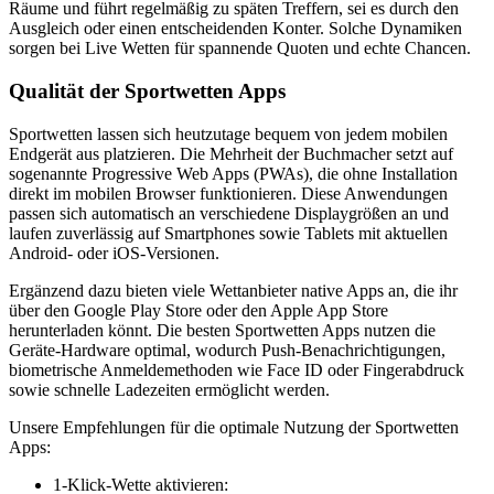
Räume und führt regelmäßig zu späten Treffern, sei es durch den
Ausgleich oder einen entscheidenden Konter. Solche Dynamiken
sorgen bei Live Wetten für spannende Quoten und echte Chancen.
Qualität der Sportwetten Apps
Sportwetten lassen sich heutzutage bequem von jedem mobilen
Endgerät aus platzieren. Die Mehrheit der Buchmacher setzt auf
sogenannte Progressive Web Apps (PWAs), die ohne Installation
direkt im mobilen Browser funktionieren. Diese Anwendungen
passen sich automatisch an verschiedene Displaygrößen an und
laufen zuverlässig auf Smartphones sowie Tablets mit aktuellen
Android- oder iOS-Versionen.
Ergänzend dazu bieten viele Wettanbieter native Apps an, die ihr
über den Google Play Store oder den Apple App Store
herunterladen könnt. Die besten Sportwetten Apps nutzen die
Geräte-Hardware optimal, wodurch Push-Benachrichtigungen,
biometrische Anmeldemethoden wie Face ID oder Fingerabdruck
sowie schnelle Ladezeiten ermöglicht werden.
Unsere Empfehlungen für die optimale Nutzung der Sportwetten
Apps:
1-Klick-Wette aktivieren: