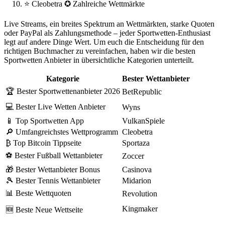
⭐ Cleobetra ✪ Zahlreiche Wettmärkte
Live Streams, ein breites Spektrum an Wettmärkten, starke Quoten
oder PayPal als Zahlungsmethode – jeder Sportwetten-Enthusiast
legt auf andere Dinge Wert. Um euch die Entscheidung für den
richtigen Buchmacher zu vereinfachen, haben wir die besten
Sportwetten Anbieter in übersichtliche Kategorien unterteilt.
Kategorie
Bester Wettanbieter
🏆 Bester Sportwettenanbieter 2026
BetRepublic
💻 Bester Live Wetten Anbieter
Wyns
📱 Top Sportwetten App
VulkanSpiele
🔎 Umfangreichstes Wettprogramm
Cleobetra
₿ Top Bitcoin Tippseite
Sportaza
⚽ Bester Fußball Wettanbieter
Zoccer
🎁 Bester Wettanbieter Bonus
Casinova
🎾 Bester Tennis Wettanbieter
Midarion
📊 Beste Wettquoten
Revolution
Kingmaker
🆕 Beste Neue Wettseite