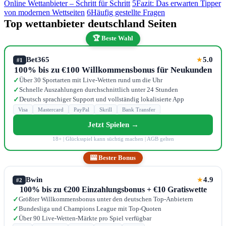
Online Wettanbieter – Schritt für Schritt
5
Fazit: Das erwarten Tipper
von modernen Wettseiten
6
Häufig gestellte Fragen
Top wettanbieter deutschland Seiten
🏆 Beste Wahl
Bet365
5.0
★
#1
100% bis zu €100 Willkommensbonus für Neukunden
Über 30 Sportarten mit Live-Wetten rund um die Uhr
✓
Schnelle Auszahlungen durchschnittlich unter 24 Stunden
✓
Deutsch sprachiger Support und vollständig lokalisierte App
✓
Visa
Mastercard
PayPal
Skrill
Bank Transfer
Jetzt Spielen →
18+ | Glücksspiel kann süchtig machen | AGB gelten
🎰 Bester Bonus
Bwin
4.9
★
#2
100% bis zu €200 Einzahlungsbonus + €10 Gratiswette
Größter Willkommensbonus unter den deutschen Top-Anbietern
✓
Bundesliga und Champions League mit Top-Quoten
✓
Über 90 Live-Wetten-Märkte pro Spiel verfügbar
✓