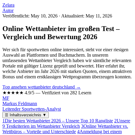
Zelara
Autor
Veröffentlicht: May 10, 2026
·
Aktualisiert: May 11, 2026
Online Wettanbieter im großen Test –
Vergleich und Bewertung 2026
Wer sich für sportwetten online interessiert, steht vor einer riesigen
Auswahl an Plattformen und Buchmachern. In unserem
umfassenden Wettanbieter Vergleich haben wir sämtliche relevanten
Portale mit gültiger Lizenz geprüft und bewertet. Hier erfahrt ihr,
welche Anbieter im Jahr 2026 mit starken Quoten, einem attraktiven
Bonus und einem erstklassigen Wettprogramm überzeugen konnten.
Top ansehen wettanbieter deutschland →
★★★★★
4.9/5 — Verifiziert von 282 Lesern
MF
Markus Feldmann
Leitender Sportwetten-Analyst
☰
Inhaltsverzeichnis
▼
1
Die besten Wettanbieter 2026 – Unsere Top 10 Rangliste
2
Unsere
9 Testkriterien im Wettanbieter Vergleich
3
Online Wettanbieter vs.
Wettbüros – Vorteile und Unterschiede
4
Anmeldung bei einem