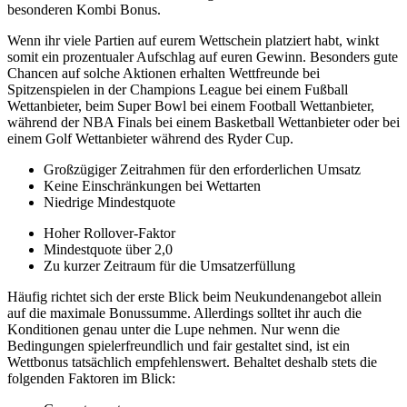
besonderen Kombi Bonus.
Wenn ihr viele Partien auf eurem Wettschein platziert habt, winkt
somit ein prozentualer Aufschlag auf euren Gewinn. Besonders gute
Chancen auf solche Aktionen erhalten Wettfreunde bei
Spitzenspielen in der Champions League bei einem Fußball
Wettanbieter, beim Super Bowl bei einem Football Wettanbieter,
während der NBA Finals bei einem Basketball Wettanbieter oder bei
einem Golf Wettanbieter während des Ryder Cup.
Großzügiger Zeitrahmen für den erforderlichen Umsatz
Keine Einschränkungen bei Wettarten
Niedrige Mindestquote
Hoher Rollover-Faktor
Mindestquote über 2,0
Zu kurzer Zeitraum für die Umsatzerfüllung
Häufig richtet sich der erste Blick beim Neukundenangebot allein
auf die maximale Bonussumme. Allerdings solltet ihr auch die
Konditionen genau unter die Lupe nehmen. Nur wenn die
Bedingungen spielerfreundlich und fair gestaltet sind, ist ein
Wettbonus tatsächlich empfehlenswert. Behaltet deshalb stets die
folgenden Faktoren im Blick: