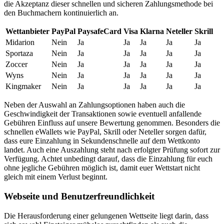
die Akzeptanz dieser schnellen und sicheren Zahlungsmethode bei
den Buchmachern kontinuierlich an.
Wettanbieter
PayPal
PaysafeCard
Visa
Klarna
Neteller
Skrill
Midarion
Nein
Ja
Ja
Ja
Ja
Ja
Sportaza
Nein
Ja
Ja
Ja
Ja
Ja
Zoccer
Nein
Ja
Ja
Ja
Ja
Ja
Wyns
Nein
Ja
Ja
Ja
Ja
Ja
Kingmaker
Nein
Ja
Ja
Ja
Ja
Ja
Neben der Auswahl an Zahlungsoptionen haben auch die
Geschwindigkeit der Transaktionen sowie eventuell anfallende
Gebühren Einfluss auf unsere Bewertung genommen. Besonders die
schnellen eWallets wie PayPal, Skrill oder Neteller sorgen dafür,
dass eure Einzahlung in Sekundenschnelle auf dem Wettkonto
landet. Auch eine Auszahlung steht nach erfolgter Prüfung sofort zur
Verfügung. Achtet unbedingt darauf, dass die Einzahlung für euch
ohne jegliche Gebühren möglich ist, damit euer Wettstart nicht
gleich mit einem Verlust beginnt.
Webseite und Benutzerfreundlichkeit
Die Herausforderung einer gelungenen Wettseite liegt darin, dass