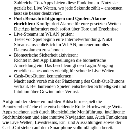
Zahlreiche Top-Apps bieten diese Funktion an. Nutzt sie
gezielt bei Live Wetten, wo jede Sekunde zählt – ansonsten
lasst sie besser deaktiviert.
Push-Benachrichtigungen und Quoten-Alarme
einrichten:
Konfiguriert Alarme für eure gesetzten Wetten.
Die App informiert euch sofort über Tore und Ergebnisse.
Live-Streams im WLAN prüfen:
Testet vor Spielbeginn eure Internetverbindung. Nutzt
Streams ausschließlich im WLAN, um euer mobiles
Datenvolumen zu schonen.
Biometrische Sicherheit aktivieren:
Richtet in den App-Einstellungen die biometrische
Anmeldung ein. Das beschleunigt den Login-Vorgang
erheblich – besonders wichtig für schnelle Live Wetten.
Cash-Out-Button kennenlernen:
Macht euch vorab mit der Platzierung des Cash-Out-Buttons
vertraut. Bei laufenden Spielen entscheiden Schnelligkeit und
Intuition über Gewinn oder Verlust.
Aufgrund der kleineren mobilen Bildschirme spielt die
Benutzeroberfläche eine entscheidende Rolle. Hochwertige Wett-
Apps zeichnen sich durch übersichtliche Menüführung, intelligente
Suchfunktionen und eine intuitive Navigation aus. Auch Funktionen
wie Live Wetten, Livestreams, Ein- und Auszahlungen sowie der
Cash-Out stehen auf dem Smartphone vollumfänglich bereit.