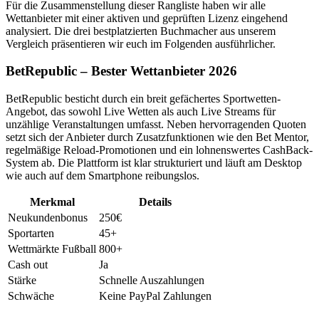
Für die Zusammenstellung dieser Rangliste haben wir alle
Wettanbieter mit einer aktiven und geprüften Lizenz eingehend
analysiert. Die drei bestplatzierten Buchmacher aus unserem
Vergleich präsentieren wir euch im Folgenden ausführlicher.
BetRepublic – Bester Wettanbieter 2026
BetRepublic besticht durch ein breit gefächertes Sportwetten-
Angebot, das sowohl Live Wetten als auch Live Streams für
unzählige Veranstaltungen umfasst. Neben hervorragenden Quoten
setzt sich der Anbieter durch Zusatzfunktionen wie den Bet Mentor,
regelmäßige Reload-Promotionen und ein lohnenswertes CashBack-
System ab. Die Plattform ist klar strukturiert und läuft am Desktop
wie auch auf dem Smartphone reibungslos.
Merkmal
Details
Neukundenbonus
250€
Sportarten
45+
Wettmärkte Fußball
800+
Cash out
Ja
Stärke
Schnelle Auszahlungen
Schwäche
Keine PayPal Zahlungen