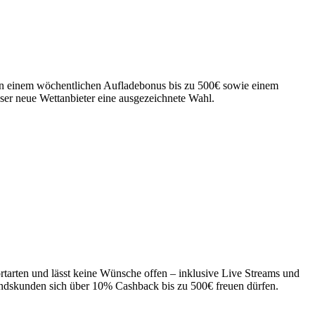
von einem wöchentlichen Aufladebonus bis zu 500€ sowie einem
ieser neue Wettanbieter eine ausgezeichnete Wahl.
tarten und lässt keine Wünsche offen – inklusive Live Streams und
ndskunden sich über 10% Cashback bis zu 500€ freuen dürfen.