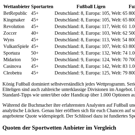
Wettanbieter
Sportarten
Fußball Ligen
Fu
BetRepublic
45+
Deutschland: 8, Europa: 105, Welt: 65
80
Kingmaker
45+
Deutschland: 8, Europa: 105, Welt: 65
80
Revolution
45+
Deutschland: 8, Europa: 117, Welt: 61
1.
Zoccer
40+
Deutschland: 8, Europa: 103, Welt: 62
50
Wyns
45+
Deutschland: 8, Europa: 113, Welt: 54
80
VulkanSpiele
45+
Deutschland: 8, Europa: 107, Welt: 63
80
Sportaza
50+
Deutschland: 9, Europa: 132, Welt: 74
1.
Midarion
50+
Deutschland: 9, Europa: 124, Welt: 70
70
Casinova
45+
Deutschland: 8, Europa: 142, Welt: 83
1.
Cleobetra
45+
Deutschland: 9, Europa: 125, Welt: 79
80
König Fußball dominiert selbstverständlich jedes Wettprogramm. Seri
Eliteligen sind auch zahlreiche unterklassige Divisionen im Angebot
Standard-Tipps wie unter/über oder Handicap über 1.000 Optionen au
Während die Buchmacher ihre erfahrensten Analysten auf Fußball und 
analytische Lücken. Genau hier eröffnen sich für euch Chancen auf so
angebotene Quote widerspiegelt. Der Schlüssel dazu ist fundiertes Sp
Quoten der Sportwetten Anbieter im Vergleich