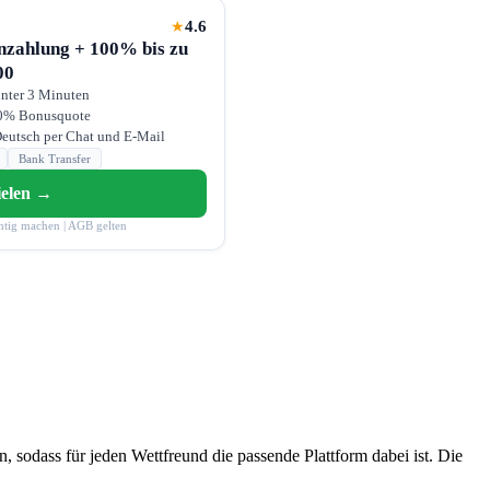
4.6
★
nzahlung + 100% bis zu
00
unter 3 Minuten
00% Bonusquote
Deutsch per Chat und E-Mail
Bank Transfer
ielen →
htig machen | AGB gelten
, sodass für jeden Wettfreund die passende Plattform dabei ist. Die