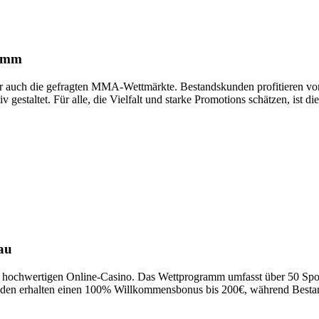
ramm
nter auch die gefragten MMA-Wettmärkte. Bestandskunden profitieren 
estaltet. Für alle, die Vielfalt und starke Promotions schätzen, ist d
au
em hochwertigen Online-Casino. Das Wettprogramm umfasst über 50 Spor
unden erhalten einen 100% Willkommensbonus bis 200€, während Besta