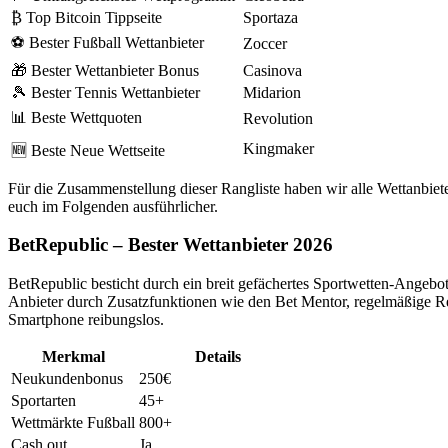
₿ Top Bitcoin Tippseite
Sportaza
⚽ Bester Fußball Wettanbieter
Zoccer
🎁 Bester Wettanbieter Bonus
Casinova
🎾 Bester Tennis Wettanbieter
Midarion
📊 Beste Wettquoten
Revolution
Kingmaker
🆕 Beste Neue Wettseite
Für die Zusammenstellung dieser Rangliste haben wir alle Wettanbiete
euch im Folgenden ausführlicher.
BetRepublic – Bester Wettanbieter 2026
BetRepublic besticht durch ein breit gefächertes Sportwetten-Angebo
Anbieter durch Zusatzfunktionen wie den Bet Mentor, regelmäßige Re
Smartphone reibungslos.
Merkmal
Details
Neukundenbonus
250€
Sportarten
45+
Wettmärkte Fußball
800+
Cash out
Ja