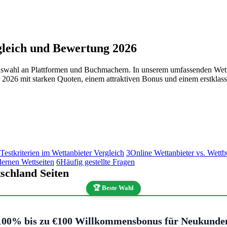
gleich und Bewertung 2026
en Auswahl an Plattformen und Buchmachern. In unserem umfassenden Wetta
ahr 2026 mit starken Quoten, einem attraktiven Bonus und einem erstkl
Testkriterien im Wettanbieter Vergleich
3
Online Wettanbieter vs. Wettb
dernen Wettseiten
6
Häufig gestellte Fragen
schland Seiten
🏆 Beste Wahl
100% bis zu €100 Willkommensbonus für Neukunde