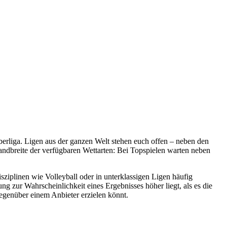
berliga. Ligen aus der ganzen Welt stehen euch offen – neben den
andbreite der verfügbaren Wettarten: Bei Topspielen warten neben
ziplinen wie Volleyball oder in unterklassigen Ligen häufig
g zur Wahrscheinlichkeit eines Ergebnisses höher liegt, als es die
gegenüber einem Anbieter erzielen könnt.