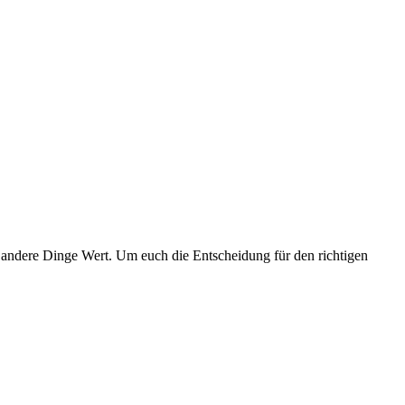
f andere Dinge Wert. Um euch die Entscheidung für den richtigen