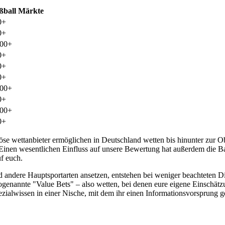
ßball Märkte
0+
0+
000+
0+
0+
0+
000+
0+
000+
0+
öse wettanbieter ermöglichen in Deutschland wetten bis hinunter zur O
. Einen wesentlichen Einfluss auf unsere Bewertung hat außerdem die B
f euch.
andere Hauptsportarten ansetzen, entstehen bei weniger beachteten Dis
genannte "Value Bets" – also wetten, bei denen eure eigene Einschätzun
ezialwissen in einer Nische, mit dem ihr einen Informationsvorsprung 