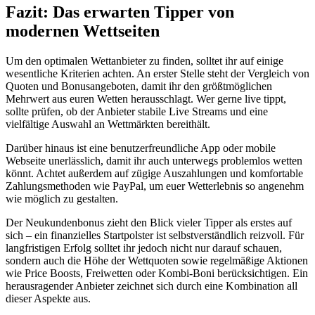
Fazit: Das erwarten Tipper von
modernen Wettseiten
Um den optimalen Wettanbieter zu finden, solltet ihr auf einige
wesentliche Kriterien achten. An erster Stelle steht der Vergleich von
Quoten und Bonusangeboten, damit ihr den größtmöglichen
Mehrwert aus euren Wetten herausschlagt. Wer gerne live tippt,
sollte prüfen, ob der Anbieter stabile Live Streams und eine
vielfältige Auswahl an Wettmärkten bereithält.
Darüber hinaus ist eine benutzerfreundliche App oder mobile
Webseite unerlässlich, damit ihr auch unterwegs problemlos wetten
könnt. Achtet außerdem auf zügige Auszahlungen und komfortable
Zahlungsmethoden wie PayPal, um euer Wetterlebnis so angenehm
wie möglich zu gestalten.
Der Neukundenbonus zieht den Blick vieler Tipper als erstes auf
sich – ein finanzielles Startpolster ist selbstverständlich reizvoll. Für
langfristigen Erfolg solltet ihr jedoch nicht nur darauf schauen,
sondern auch die Höhe der Wettquoten sowie regelmäßige Aktionen
wie Price Boosts, Freiwetten oder Kombi-Boni berücksichtigen. Ein
herausragender Anbieter zeichnet sich durch eine Kombination all
dieser Aspekte aus.