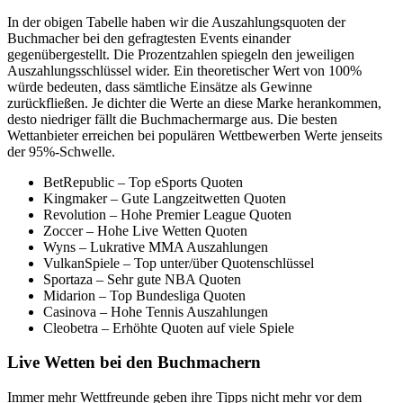
In der obigen Tabelle haben wir die Auszahlungsquoten der
Buchmacher bei den gefragtesten Events einander
gegenübergestellt. Die Prozentzahlen spiegeln den jeweiligen
Auszahlungsschlüssel wider. Ein theoretischer Wert von 100%
würde bedeuten, dass sämtliche Einsätze als Gewinne
zurückfließen. Je dichter die Werte an diese Marke herankommen,
desto niedriger fällt die Buchmachermarge aus. Die besten
Wettanbieter erreichen bei populären Wettbewerben Werte jenseits
der 95%-Schwelle.
BetRepublic – Top eSports Quoten
Kingmaker – Gute Langzeitwetten Quoten
Revolution – Hohe Premier League Quoten
Zoccer – Hohe Live Wetten Quoten
Wyns – Lukrative MMA Auszahlungen
VulkanSpiele – Top unter/über Quotenschlüssel
Sportaza – Sehr gute NBA Quoten
Midarion – Top Bundesliga Quoten
Casinova – Hohe Tennis Auszahlungen
Cleobetra – Erhöhte Quoten auf viele Spiele
Live Wetten bei den Buchmachern
Immer mehr Wettfreunde geben ihre Tipps nicht mehr vor dem