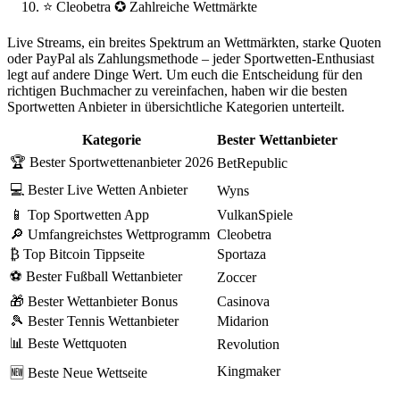
⭐ Cleobetra ✪ Zahlreiche Wettmärkte
Live Streams, ein breites Spektrum an Wettmärkten, starke Quoten
oder PayPal als Zahlungsmethode – jeder Sportwetten-Enthusiast
legt auf andere Dinge Wert. Um euch die Entscheidung für den
richtigen Buchmacher zu vereinfachen, haben wir die besten
Sportwetten Anbieter in übersichtliche Kategorien unterteilt.
Kategorie
Bester Wettanbieter
🏆 Bester Sportwettenanbieter 2026
BetRepublic
💻 Bester Live Wetten Anbieter
Wyns
📱 Top Sportwetten App
VulkanSpiele
🔎 Umfangreichstes Wettprogramm
Cleobetra
₿ Top Bitcoin Tippseite
Sportaza
⚽ Bester Fußball Wettanbieter
Zoccer
🎁 Bester Wettanbieter Bonus
Casinova
🎾 Bester Tennis Wettanbieter
Midarion
📊 Beste Wettquoten
Revolution
Kingmaker
🆕 Beste Neue Wettseite