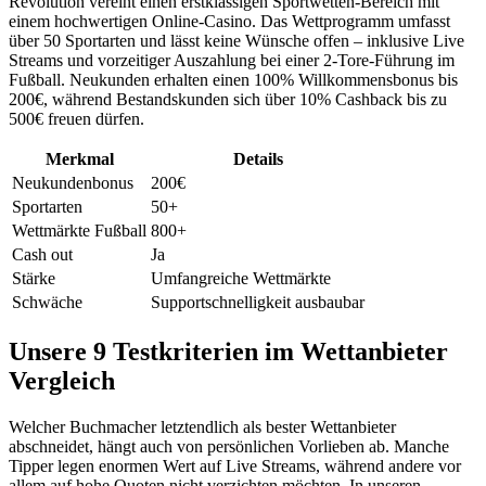
Revolution vereint einen erstklassigen Sportwetten-Bereich mit
einem hochwertigen Online-Casino. Das Wettprogramm umfasst
über 50 Sportarten und lässt keine Wünsche offen – inklusive Live
Streams und vorzeitiger Auszahlung bei einer 2-Tore-Führung im
Fußball. Neukunden erhalten einen 100% Willkommensbonus bis
200€, während Bestandskunden sich über 10% Cashback bis zu
500€ freuen dürfen.
Merkmal
Details
Neukundenbonus
200€
Sportarten
50+
Wettmärkte Fußball
800+
Cash out
Ja
Stärke
Umfangreiche Wettmärkte
Schwäche
Supportschnelligkeit ausbaubar
Unsere 9 Testkriterien im Wettanbieter
Vergleich
Welcher Buchmacher letztendlich als bester Wettanbieter
abschneidet, hängt auch von persönlichen Vorlieben ab. Manche
Tipper legen enormen Wert auf Live Streams, während andere vor
allem auf hohe Quoten nicht verzichten möchten. In unseren