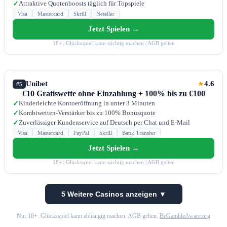
Attraktive Quotenboosts täglich für Topspiele
✓
Visa
Mastercard
Skrill
Neteller
Jetzt Spielen →
18+ | Glücksspiel kann süchtig machen | AGB gelten
Unibet
4.6
★
#5
€10 Gratiswette ohne Einzahlung + 100% bis zu €100
Kinderleichte Kontoeröffnung in unter 3 Minuten
✓
Kombiwetten-Verstärker bis zu 100% Bonusquote
✓
Zuverlässiger Kundenservice auf Deutsch per Chat und E-Mail
✓
Visa
Mastercard
PayPal
Skrill
Bank Transfer
Jetzt Spielen →
18+ | Glücksspiel kann süchtig machen | AGB gelten
5 Weitere Casinos anzeigen ▼
Nur 18+. Glücksspiel kann abhängig machen. AGB gelten.
BeGambleAware.org