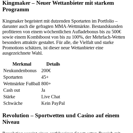
Kingmaker – Neuer Wettanbieter mit starkem
Programm
Kingmaker begeistert mit dutzenden Sportarten im Portfolio –
darunter auch die gefragten MMA-Wettmärkte. Bestandskunden
profitieren von einem wöchentlichen Aufladebonus bis zu 500€
sowie einem Kombiboost von bis zu 100%, der Mehrfach-Wetten
besonders attraktiv gestaltet. Für alle, die Vielfalt und starke
Promotions schätzen, ist dieser neue Wettanbieter eine
ausgezeichnete Wahl.
Merkmal
Details
Neukundenbonus
200€
Sportarten
45+
Wettmärkte Fußball
800+
Cash out
Ja
Stärke
Live Chat
Schwäche
Kein PayPal
Revolution – Sportwetten und Casino auf einem
Niveau