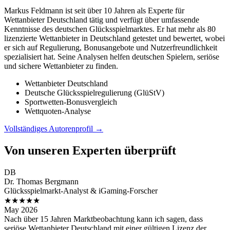
Markus Feldmann ist seit über 10 Jahren als Experte für
Wettanbieter Deutschland tätig und verfügt über umfassende
Kenntnisse des deutschen Glücksspielmarktes. Er hat mehr als 80
lizenzierte Wettanbieter in Deutschland getestet und bewertet, wobei
er sich auf Regulierung, Bonusangebote und Nutzerfreundlichkeit
spezialisiert hat. Seine Analysen helfen deutschen Spielern, seriöse
und sichere Wettanbieter zu finden.
Wettanbieter Deutschland
Deutsche Glücksspielregulierung (GlüStV)
Sportwetten-Bonusvergleich
Wettquoten-Analyse
Vollständiges Autorenprofil →
Von unseren Experten überprüft
DB
Dr. Thomas Bergmann
Glücksspielmarkt-Analyst & iGaming-Forscher
★★★★★
May 2026
Nach über 15 Jahren Marktbeobachtung kann ich sagen, dass
seriöse Wettanbieter Deutschland mit einer gültigen Lizenz der