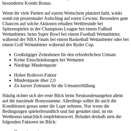
besonderen Kombi Bonus.
Wenn ihr viele Partien auf eurem Wettschein platziert habt, winkt
somit ein prozentualer Aufschlag auf euren Gewinn. Besonders gute
Chancen auf solche Aktionen erhalten Wettfreunde bei
Spitzenspielen in der Champions League bei einem Fußball
Wettanbieter, beim Super Bowl bei einem Football Wettanbieter,
während der NBA Finals bei einem Basketball Wettanbieter oder bei
einem Golf Wettanbieter während des Ryder Cup.
Großzügiger Zeitrahmen für den erforderlichen Umsatz
Keine Einschränkungen bei Wettarten
Niedrige Mindestquote
Hoher Rollover-Faktor
Mindestquote über 2,0
Zu kurzer Zeitraum für die Umsatzerfüllung
Häufig richtet sich der erste Blick beim Neukundenangebot allein
auf die maximale Bonussumme. Allerdings solltet ihr auch die
Konditionen genau unter die Lupe nehmen. Nur wenn die
Bedingungen spielerfreundlich und fair gestaltet sind, ist ein
Wettbonus tatsächlich empfehlenswert. Behaltet deshalb stets die
folgenden Faktoren im Blick: