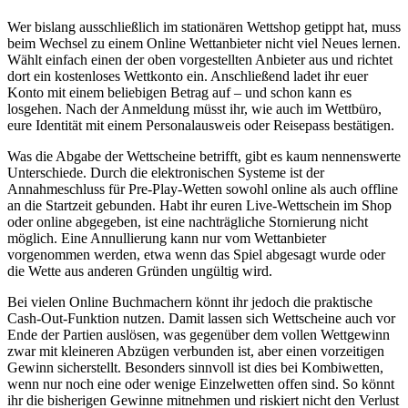
Wer bislang ausschließlich im stationären Wettshop getippt hat, muss
beim Wechsel zu einem Online Wettanbieter nicht viel Neues lernen.
Wählt einfach einen der oben vorgestellten Anbieter aus und richtet
dort ein kostenloses Wettkonto ein. Anschließend ladet ihr euer
Konto mit einem beliebigen Betrag auf – und schon kann es
losgehen. Nach der Anmeldung müsst ihr, wie auch im Wettbüro,
eure Identität mit einem Personalausweis oder Reisepass bestätigen.
Was die Abgabe der Wettscheine betrifft, gibt es kaum nennenswerte
Unterschiede. Durch die elektronischen Systeme ist der
Annahmeschluss für Pre-Play-Wetten sowohl online als auch offline
an die Startzeit gebunden. Habt ihr euren Live-Wettschein im Shop
oder online abgegeben, ist eine nachträgliche Stornierung nicht
möglich. Eine Annullierung kann nur vom Wettanbieter
vorgenommen werden, etwa wenn das Spiel abgesagt wurde oder
die Wette aus anderen Gründen ungültig wird.
Bei vielen Online Buchmachern könnt ihr jedoch die praktische
Cash-Out-Funktion nutzen. Damit lassen sich Wettscheine auch vor
Ende der Partien auslösen, was gegenüber dem vollen Wettgewinn
zwar mit kleineren Abzügen verbunden ist, aber einen vorzeitigen
Gewinn sicherstellt. Besonders sinnvoll ist dies bei Kombiwetten,
wenn nur noch eine oder wenige Einzelwetten offen sind. So könnt
ihr die bisherigen Gewinne mitnehmen und riskiert nicht den Verlust