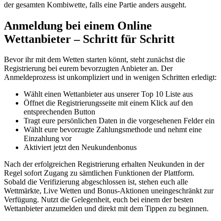
der gesamten Kombiwette, falls eine Partie anders ausgeht.
Anmeldung bei einem Online
Wettanbieter – Schritt für Schritt
Bevor ihr mit dem Wetten starten könnt, steht zunächst die
Registrierung bei eurem bevorzugten Anbieter an. Der
Anmeldeprozess ist unkompliziert und in wenigen Schritten erledigt:
Wählt einen Wettanbieter aus unserer Top 10 Liste aus
Öffnet die Registrierungsseite mit einem Klick auf den
entsprechenden Button
Tragt eure persönlichen Daten in die vorgesehenen Felder ein
Wählt eure bevorzugte Zahlungsmethode und nehmt eine
Einzahlung vor
Aktiviert jetzt den Neukundenbonus
Nach der erfolgreichen Registrierung erhalten Neukunden in der
Regel sofort Zugang zu sämtlichen Funktionen der Plattform.
Sobald die Verifizierung abgeschlossen ist, stehen euch alle
Wettmärkte, Live Wetten und Bonus-Aktionen uneingeschränkt zur
Verfügung. Nutzt die Gelegenheit, euch bei einem der besten
Wettanbieter anzumelden und direkt mit dem Tippen zu beginnen.