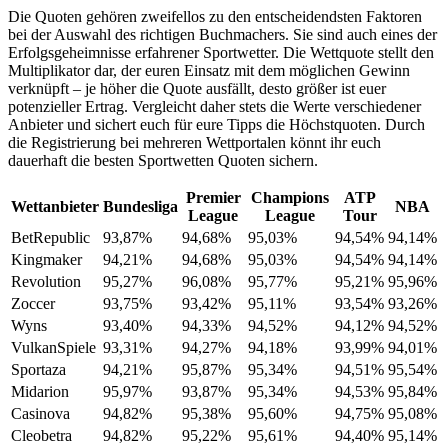
Die Quoten gehören zweifellos zu den entscheidendsten Faktoren
bei der Auswahl des richtigen Buchmachers. Sie sind auch eines der
Erfolgsgeheimnisse erfahrener Sportwetter. Die Wettquote stellt den
Multiplikator dar, der euren Einsatz mit dem möglichen Gewinn
verknüpft – je höher die Quote ausfällt, desto größer ist euer
potenzieller Ertrag. Vergleicht daher stets die Werte verschiedener
Anbieter und sichert euch für eure Tipps die Höchstquoten. Durch
die Registrierung bei mehreren Wettportalen könnt ihr euch
dauerhaft die besten Sportwetten Quoten sichern.
Premier
Champions
ATP
Wettanbieter
Bundesliga
NBA
League
League
Tour
BetRepublic
93,87%
94,68%
95,03%
94,54%
94,14%
Kingmaker
94,21%
94,68%
95,03%
94,54%
94,14%
Revolution
95,27%
96,08%
95,77%
95,21%
95,96%
Zoccer
93,75%
93,42%
95,11%
93,54%
93,26%
Wyns
93,40%
94,33%
94,52%
94,12%
94,52%
VulkanSpiele
93,31%
94,27%
94,18%
93,99%
94,01%
Sportaza
94,21%
95,87%
95,34%
94,51%
95,54%
Midarion
95,97%
93,87%
95,34%
94,53%
95,84%
Casinova
94,82%
95,38%
95,60%
94,75%
95,08%
Cleobetra
94,82%
95,22%
95,61%
94,40%
95,14%