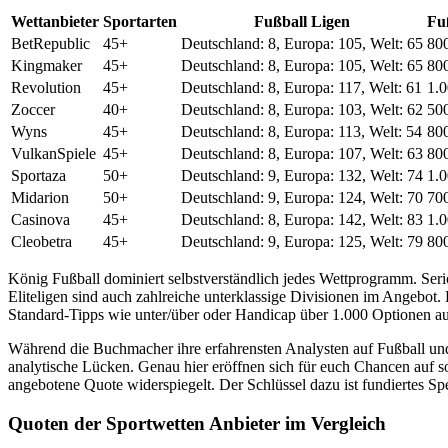
Wettanbieter
Sportarten
Fußball Ligen
Fu
BetRepublic
45+
Deutschland: 8, Europa: 105, Welt: 65
80
Kingmaker
45+
Deutschland: 8, Europa: 105, Welt: 65
80
Revolution
45+
Deutschland: 8, Europa: 117, Welt: 61
1.
Zoccer
40+
Deutschland: 8, Europa: 103, Welt: 62
50
Wyns
45+
Deutschland: 8, Europa: 113, Welt: 54
80
VulkanSpiele
45+
Deutschland: 8, Europa: 107, Welt: 63
80
Sportaza
50+
Deutschland: 9, Europa: 132, Welt: 74
1.
Midarion
50+
Deutschland: 9, Europa: 124, Welt: 70
70
Casinova
45+
Deutschland: 8, Europa: 142, Welt: 83
1.
Cleobetra
45+
Deutschland: 9, Europa: 125, Welt: 79
80
König Fußball dominiert selbstverständlich jedes Wettprogramm. Seri
Eliteligen sind auch zahlreiche unterklassige Divisionen im Angebot
Standard-Tipps wie unter/über oder Handicap über 1.000 Optionen au
Während die Buchmacher ihre erfahrensten Analysten auf Fußball und 
analytische Lücken. Genau hier eröffnen sich für euch Chancen auf so
angebotene Quote widerspiegelt. Der Schlüssel dazu ist fundiertes Sp
Quoten der Sportwetten Anbieter im Vergleich