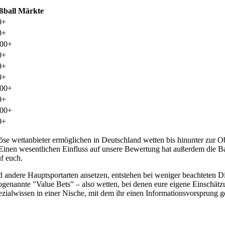
ßball Märkte
0+
0+
000+
0+
0+
0+
000+
0+
000+
0+
öse wettanbieter ermöglichen in Deutschland wetten bis hinunter zur O
. Einen wesentlichen Einfluss auf unsere Bewertung hat außerdem die B
f euch.
andere Hauptsportarten ansetzen, entstehen bei weniger beachteten Dis
genannte "Value Bets" – also wetten, bei denen eure eigene Einschätzun
ezialwissen in einer Nische, mit dem ihr einen Informationsvorsprung 