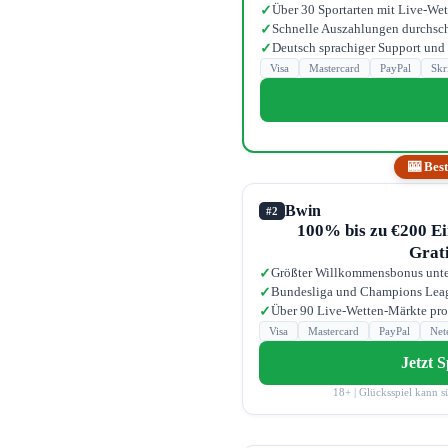
Über 30 Sportarten mit Live-We
✓
Schnelle Auszahlungen durchsch
✓
Deutsch sprachiger Support und 
✓
Visa
Mastercard
PayPal
Skri
🎰 Bes
Bwin
#2
100% bis zu €200 E
Grat
Größter Willkommensbonus unte
✓
Bundesliga und Champions Lea
✓
Über 90 Live-Wetten-Märkte pro
✓
Visa
Mastercard
PayPal
Nete
Jetzt 
18+ | Glücksspiel kann 