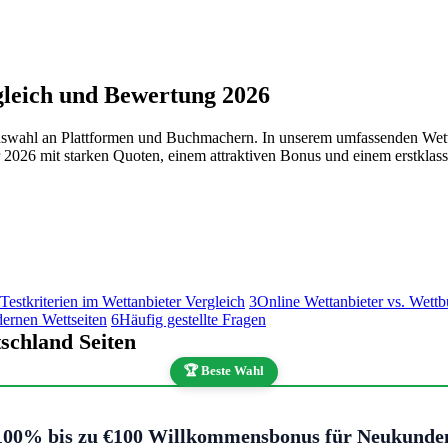
gleich und Bewertung 2026
en Auswahl an Plattformen und Buchmachern. In unserem umfassenden Wetta
ahr 2026 mit starken Quoten, einem attraktiven Bonus und einem erstkl
Testkriterien im Wettanbieter Vergleich
3
Online Wettanbieter vs. Wettb
dernen Wettseiten
6
Häufig gestellte Fragen
schland Seiten
🏆 Beste Wahl
100% bis zu €100 Willkommensbonus für Neukunde