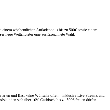
von einem wöchentlichen Aufladebonus bis zu 500€ sowie einem
ieser neue Wettanbieter eine ausgezeichnete Wahl.
tarten und lässt keine Wünsche offen – inklusive Live Streams und
ndskunden sich über 10% Cashback bis zu 500€ freuen dürfen.