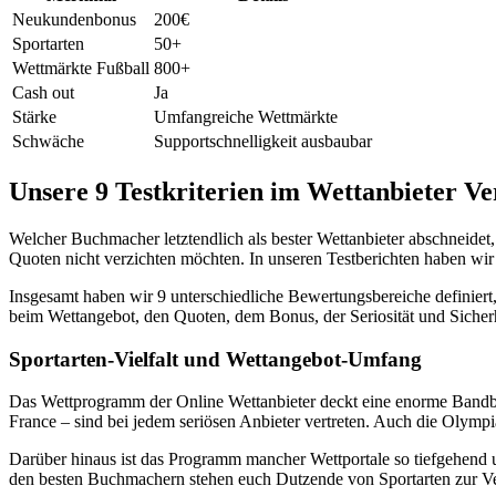
Neukundenbonus
200€
Sportarten
50+
Wettmärkte Fußball
800+
Cash out
Ja
Stärke
Umfangreiche Wettmärkte
Schwäche
Supportschnelligkeit ausbaubar
Unsere 9 Testkriterien im Wettanbieter Ve
Welcher Buchmacher letztendlich als bester Wettanbieter abschneide
Quoten nicht verzichten möchten. In unseren Testberichten haben wir a
Insgesamt haben wir 9 unterschiedliche Bewertungsbereiche definiert,
beim Wettangebot, den Quoten, dem Bonus, der Seriosität und Sicher
Sportarten-Vielfalt und Wettangebot-Umfang
Das Wettprogramm der Online Wettanbieter deckt eine enorme Bandbr
France – sind bei jedem seriösen Anbieter vertreten. Auch die Olympia
Darüber hinaus ist das Programm mancher Wettportale so tiefgehend u
den besten Buchmachern stehen euch Dutzende von Sportarten zur Ve