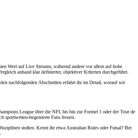
rmen Wert auf Live Streams, während andere vor allem auf hohe
gleich anhand klar definierter, objektiver Kriterien durchgeführt.
 den nachfolgenden Abschnitten erfahrt ihr im Detail, worauf wir
hampions League über die NFL bis hin zur Formel 1 oder der Tour de
ch sportwetten-begeisterte Fans freuen.
sziplinen stoßen. Kennt ihr etwa Australian Rules oder Futsal? Bei
.