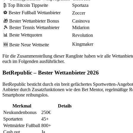
₿ Top Bitcoin Tippseite
Sportaza
⚽ Bester Fußball Wettanbieter
Zoccer
🎁 Bester Wettanbieter Bonus
Casinova
🎾 Bester Tennis Wettanbieter
Midarion
📊 Beste Wettquoten
Revolution
Kingmaker
🆕 Beste Neue Wettseite
Für die Zusammenstellung dieser Rangliste haben wir alle Wettanbiete
euch im Folgenden ausführlicher.
BetRepublic – Bester Wettanbieter 2026
BetRepublic besticht durch ein breit gefächertes Sportwetten-Angebo
Anbieter durch Zusatzfunktionen wie den Bet Mentor, regelmäßige Re
Smartphone reibungslos.
Merkmal
Details
Neukundenbonus
250€
Sportarten
45+
Wettmärkte Fußball
800+
Cash out
Ja