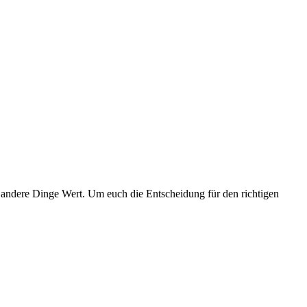
f andere Dinge Wert. Um euch die Entscheidung für den richtigen