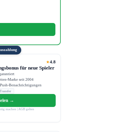
Auszahlung
4.8
★
gsbonus für neue Spieler
arantiert
tten-Marke seit 2004
t-Push-Benachrichtigungen
Transfer
ielen →
htig machen | AGB gelten