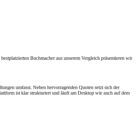
i bestplatzierten Buchmacher aus unserem Vergleich präsentieren wir
altungen umfasst. Neben hervorragenden Quoten setzt sich der
form ist klar strukturiert und läuft am Desktop wie auch auf dem