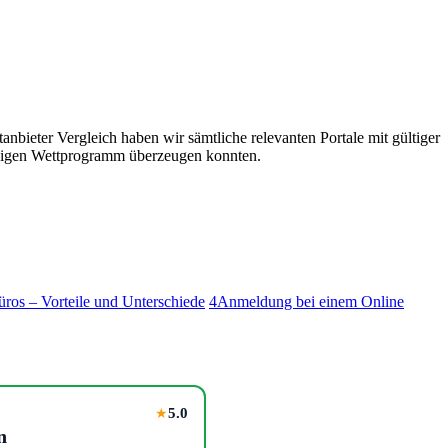
nbieter Vergleich haben wir sämtliche relevanten Portale mit gültiger
assigen Wettprogramm überzeugen konnten.
üros – Vorteile und Unterschiede
4
Anmeldung bei einem Online
5.0
★
n