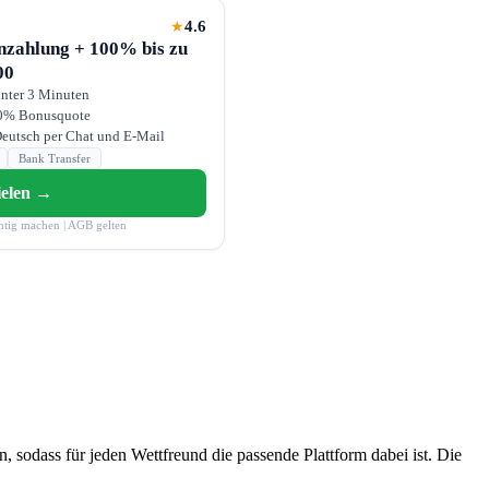
4.6
★
nzahlung + 100% bis zu
00
unter 3 Minuten
00% Bonusquote
Deutsch per Chat und E-Mail
Bank Transfer
ielen →
htig machen | AGB gelten
, sodass für jeden Wettfreund die passende Plattform dabei ist. Die