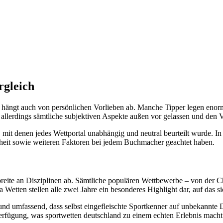
rgleich
t, hängt auch von persönlichen Vorlieben ab. Manche Tipper legen eno
llerdings sämtliche subjektiven Aspekte außen vor gelassen und den Ver
 mit denen jedes Wettportal unabhängig und neutral beurteilt wurde. In
heit sowie weiteren Faktoren bei jedem Buchmacher geachtet haben.
eite an Disziplinen ab. Sämtliche populären Wettbewerbe – von der C
 Wetten stellen alle zwei Jahre ein besonderes Highlight dar, auf das si
nd umfassend, dass selbst eingefleischte Sportkenner auf unbekannte Di
rfügung, was sportwetten deutschland zu einem echten Erlebnis macht