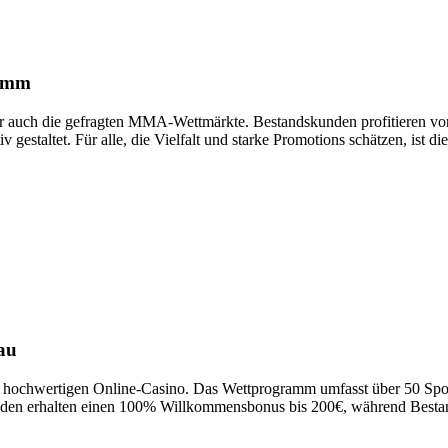
ramm
nter auch die gefragten MMA-Wettmärkte. Bestandskunden profitieren 
estaltet. Für alle, die Vielfalt und starke Promotions schätzen, ist d
au
em hochwertigen Online-Casino. Das Wettprogramm umfasst über 50 Spor
unden erhalten einen 100% Willkommensbonus bis 200€, während Besta