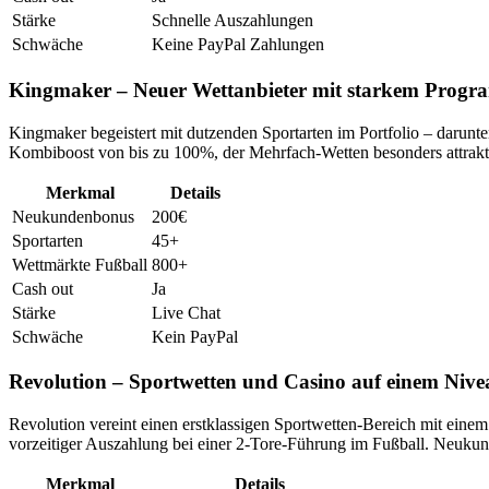
Stärke
Schnelle Auszahlungen
Schwäche
Keine PayPal Zahlungen
Kingmaker – Neuer Wettanbieter mit starkem Prog
Kingmaker begeistert mit dutzenden Sportarten im Portfolio – daru
Kombiboost von bis zu 100%, der Mehrfach-Wetten besonders attraktiv g
Merkmal
Details
Neukundenbonus
200€
Sportarten
45+
Wettmärkte Fußball
800+
Cash out
Ja
Stärke
Live Chat
Schwäche
Kein PayPal
Revolution – Sportwetten und Casino auf einem Nive
Revolution vereint einen erstklassigen Sportwetten-Bereich mit ein
vorzeitiger Auszahlung bei einer 2-Tore-Führung im Fußball. Neuk
Merkmal
Details