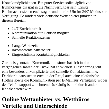
Kontaktmöglichkeiten. Ein guter Service sollte täglich von
frühmorgens bis spät in die Nacht verfügbar sein. Einige
Buchmacher stehen euch sogar rund um die Uhr im 24/7-Modus zur
Verfügung. Besonders viele deutsche Wettanbieter punkten in
diesem Bereich.
24/7 Erreichbarkeit
Kommunikation auf Deutsch möglich
Schnelle Reaktionszeiten
Lange Wartezeiten
Inkompetente Mitarbeiter
Eingeschränkte Kontaktmöglichkeiten
Zur meistgenutzten Kommunikationsform hat sich in den
vergangenen Jahren der Live-Chat entwickelt. Dieser ermöglicht
eine besonders unkomplizierte und schnelle Kontaktaufnahme.
Darüber hinaus stehen euch in der Regel auch eine telefonische
Hotline sowie die Kommunikation per E-Mail zur Verfügung, wobei
der Telefonsupport zunehmend rückläufig ist und durch andere
Kanäle ersetzt wird.
Online Wettanbieter vs. Wettbüros –
Vorteile und Unterschiede