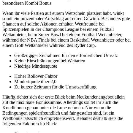
besonderen Kombi Bonus.
Wenn ihr viele Partien auf eurem Wettschein platziert habt, winkt
somit ein prozentualer Aufschlag auf euren Gewinn. Besonders gute
Chancen auf solche Aktionen erhalten Wettfreunde bei
Spitzenspielen in der Champions League bei einem Fußball
Wettanbieter, beim Super Bowl bei einem Football Wettanbieter,
während der NBA Finals bei einem Basketball Wettanbieter oder bei
einem Golf Wettanbieter während des Ryder Cup.
Großzügiger Zeitrahmen für den erforderlichen Umsatz
Keine Einschränkungen bei Wettarten
Niedrige Mindestquote
Hoher Rollover-Faktor
Mindestquote über 2,0
Zu kurzer Zeitraum für die Umsatzerfüllung
Häufig richtet sich der erste Blick beim Neukundenangebot allein
auf die maximale Bonussumme. Allerdings solltet ihr auch die
Konditionen genau unter die Lupe nehmen. Nur wenn die
Bedingungen spielerfreundlich und fair gestaltet sind, ist ein
Wettbonus tatsächlich empfehlenswert. Behaltet deshalb stets die
folgenden Faktoren im Blick: