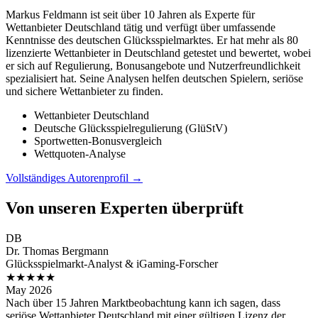
Markus Feldmann ist seit über 10 Jahren als Experte für
Wettanbieter Deutschland tätig und verfügt über umfassende
Kenntnisse des deutschen Glücksspielmarktes. Er hat mehr als 80
lizenzierte Wettanbieter in Deutschland getestet und bewertet, wobei
er sich auf Regulierung, Bonusangebote und Nutzerfreundlichkeit
spezialisiert hat. Seine Analysen helfen deutschen Spielern, seriöse
und sichere Wettanbieter zu finden.
Wettanbieter Deutschland
Deutsche Glücksspielregulierung (GlüStV)
Sportwetten-Bonusvergleich
Wettquoten-Analyse
Vollständiges Autorenprofil →
Von unseren Experten überprüft
DB
Dr. Thomas Bergmann
Glücksspielmarkt-Analyst & iGaming-Forscher
★★★★★
May 2026
Nach über 15 Jahren Marktbeobachtung kann ich sagen, dass
seriöse Wettanbieter Deutschland mit einer gültigen Lizenz der