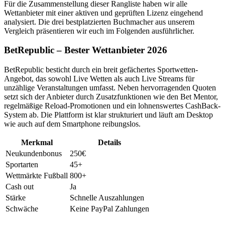
Für die Zusammenstellung dieser Rangliste haben wir alle
Wettanbieter mit einer aktiven und geprüften Lizenz eingehend
analysiert. Die drei bestplatzierten Buchmacher aus unserem
Vergleich präsentieren wir euch im Folgenden ausführlicher.
BetRepublic – Bester Wettanbieter 2026
BetRepublic besticht durch ein breit gefächertes Sportwetten-
Angebot, das sowohl Live Wetten als auch Live Streams für
unzählige Veranstaltungen umfasst. Neben hervorragenden Quoten
setzt sich der Anbieter durch Zusatzfunktionen wie den Bet Mentor,
regelmäßige Reload-Promotionen und ein lohnenswertes CashBack-
System ab. Die Plattform ist klar strukturiert und läuft am Desktop
wie auch auf dem Smartphone reibungslos.
Merkmal
Details
Neukundenbonus
250€
Sportarten
45+
Wettmärkte Fußball
800+
Cash out
Ja
Stärke
Schnelle Auszahlungen
Schwäche
Keine PayPal Zahlungen