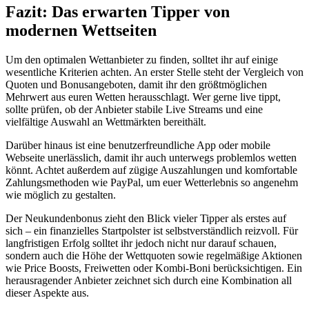
Fazit: Das erwarten Tipper von
modernen Wettseiten
Um den optimalen Wettanbieter zu finden, solltet ihr auf einige
wesentliche Kriterien achten. An erster Stelle steht der Vergleich von
Quoten und Bonusangeboten, damit ihr den größtmöglichen
Mehrwert aus euren Wetten herausschlagt. Wer gerne live tippt,
sollte prüfen, ob der Anbieter stabile Live Streams und eine
vielfältige Auswahl an Wettmärkten bereithält.
Darüber hinaus ist eine benutzerfreundliche App oder mobile
Webseite unerlässlich, damit ihr auch unterwegs problemlos wetten
könnt. Achtet außerdem auf zügige Auszahlungen und komfortable
Zahlungsmethoden wie PayPal, um euer Wetterlebnis so angenehm
wie möglich zu gestalten.
Der Neukundenbonus zieht den Blick vieler Tipper als erstes auf
sich – ein finanzielles Startpolster ist selbstverständlich reizvoll. Für
langfristigen Erfolg solltet ihr jedoch nicht nur darauf schauen,
sondern auch die Höhe der Wettquoten sowie regelmäßige Aktionen
wie Price Boosts, Freiwetten oder Kombi-Boni berücksichtigen. Ein
herausragender Anbieter zeichnet sich durch eine Kombination all
dieser Aspekte aus.