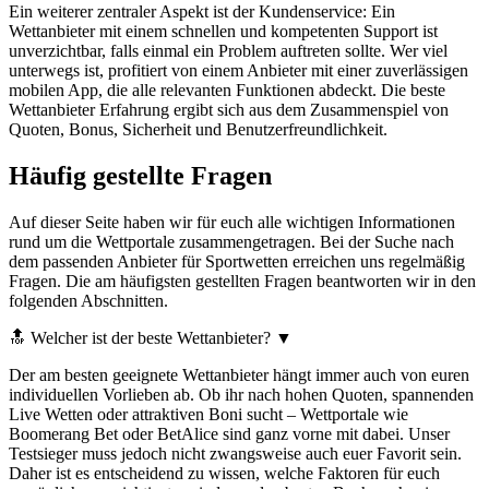
Ein weiterer zentraler Aspekt ist der Kundenservice: Ein
Wettanbieter mit einem schnellen und kompetenten Support ist
unverzichtbar, falls einmal ein Problem auftreten sollte. Wer viel
unterwegs ist, profitiert von einem Anbieter mit einer zuverlässigen
mobilen App, die alle relevanten Funktionen abdeckt. Die beste
Wettanbieter Erfahrung ergibt sich aus dem Zusammenspiel von
Quoten, Bonus, Sicherheit und Benutzerfreundlichkeit.
Häufig gestellte Fragen
Auf dieser Seite haben wir für euch alle wichtigen Informationen
rund um die Wettportale zusammengetragen. Bei der Suche nach
dem passenden Anbieter für Sportwetten erreichen uns regelmäßig
Fragen. Die am häufigsten gestellten Fragen beantworten wir in den
folgenden Abschnitten.
🔝 Welcher ist der beste Wettanbieter?
▼
Der am besten geeignete Wettanbieter hängt immer auch von euren
individuellen Vorlieben ab. Ob ihr nach hohen Quoten, spannenden
Live Wetten oder attraktiven Boni sucht – Wettportale wie
Boomerang Bet oder BetAlice sind ganz vorne mit dabei. Unser
Testsieger muss jedoch nicht zwangsweise auch euer Favorit sein.
Daher ist es entscheidend zu wissen, welche Faktoren für euch