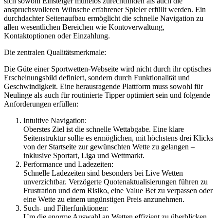
sich sowohl Einsteiger mühelos zurechtfinden als auch die
anspruchsvolleren Wünsche erfahrener Spieler erfüllt werden. Ein
durchdachter Seitenaufbau ermöglicht die schnelle Navigation zu
allen wesentlichen Bereichen wie Kontoverwaltung,
Kontaktoptionen oder Einzahlung.
Die zentralen Qualitätsmerkmale:
Die Güte einer Sportwetten-Webseite wird nicht durch ihr optisches
Erscheinungsbild definiert, sondern durch Funktionalität und
Geschwindigkeit. Eine herausragende Plattform muss sowohl für
Neulinge als auch für routinierte Tipper optimiert sein und folgende
Anforderungen erfüllen:
Intuitive Navigation:
Oberstes Ziel ist die schnelle Wettabgabe. Eine klare
Seitenstruktur sollte es ermöglichen, mit höchstens drei Klicks
von der Startseite zur gewünschten Wette zu gelangen –
inklusive Sportart, Liga und Wettmarkt.
Performance und Ladezeiten:
Schnelle Ladezeiten sind besonders bei Live Wetten
unverzichtbar. Verzögerte Quotenaktualisierungen führen zu
Frustration und dem Risiko, eine Value Bet zu verpassen oder
eine Wette zu einem ungünstigen Preis anzunehmen.
Such- und Filterfunktionen:
Um die enorme Auswahl an Wetten effizient zu überblicken,