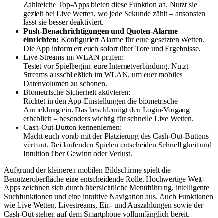
Zahlreiche Top-Apps bieten diese Funktion an. Nutzt sie
gezielt bei Live Wetten, wo jede Sekunde zählt – ansonsten
lasst sie besser deaktiviert.
Push-Benachrichtigungen und Quoten-Alarme
einrichten:
Konfiguriert Alarme für eure gesetzten Wetten.
Die App informiert euch sofort über Tore und Ergebnisse.
Live-Streams im WLAN prüfen:
Testet vor Spielbeginn eure Internetverbindung. Nutzt
Streams ausschließlich im WLAN, um euer mobiles
Datenvolumen zu schonen.
Biometrische Sicherheit aktivieren:
Richtet in den App-Einstellungen die biometrische
Anmeldung ein. Das beschleunigt den Login-Vorgang
erheblich – besonders wichtig für schnelle Live Wetten.
Cash-Out-Button kennenlernen:
Macht euch vorab mit der Platzierung des Cash-Out-Buttons
vertraut. Bei laufenden Spielen entscheiden Schnelligkeit und
Intuition über Gewinn oder Verlust.
Aufgrund der kleineren mobilen Bildschirme spielt die
Benutzeroberfläche eine entscheidende Rolle. Hochwertige Wett-
Apps zeichnen sich durch übersichtliche Menüführung, intelligente
Suchfunktionen und eine intuitive Navigation aus. Auch Funktionen
wie Live Wetten, Livestreams, Ein- und Auszahlungen sowie der
Cash-Out stehen auf dem Smartphone vollumfänglich bereit.