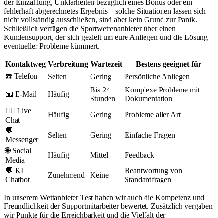
der Einzahlung, Unklarheiten bezüglich eines Bonus oder ein
fehlerhaft abgerechnetes Ergebnis – solche Situationen lassen sich
nicht vollständig ausschließen, sind aber kein Grund zur Panik.
Schließlich verfügen die Sportwettenanbieter über einen
Kundensupport, der sich gezielt um eure Anliegen und die Lösung
eventueller Probleme kümmert.
Kontaktweg
Verbreitung
Wartezeit
Bestens geeignet für
☎️ Telefon
Selten
Gering
Persönliche Anliegen
Bis 24
Komplexe Probleme mit
📧 E-Mail
Häufig
Stunden
Dokumentation
👩‍⚕️ Live
Häufig
Gering
Probleme aller Art
Chat
💬
Selten
Gering
Einfache Fragen
Messenger
🌐 Social
Häufig
Mittel
Feedback
Media
💬 KI
Beantwortung von
Zunehmend
Keine
Chatbot
Standardfragen
In unserem Wettanbieter Test haben wir auch die Kompetenz und
Freundlichkeit der Supportmitarbeiter bewertet. Zusätzlich vergaben
wir Punkte für die Erreichbarkeit und die Vielfalt der