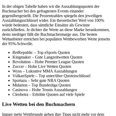
In der obigen Tabelle haben wir die Auszahlungsquoten der
Buchmacher bei den gefragtesten Events einander
gegenübergestellt. Die Prozentzahlen spiegeln den jeweiligen
Auszahlungsschlüssel wider. Ein theoretischer Wert von 100%
würde bedeuten, dass sämtliche Einsätze als Gewinne
zurückfließen. Je dichter die Werte an diese Marke herankommen,
desto niedriger fällt die Buchmachermarge aus. Die besten
Wettanbieter erreichen bei populären Wettbewerben Werte jenseits
der 95%-Schwelle.
BetRepublic – Top eSports Quoten
Kingmaker – Gute Langzeitwetten Quoten
Revolution – Hohe Premier League Quoten
Zoccer – Hohe Live Wetten Quoten
Wyns – Lukrative MMA Auszahlungen
VulkanSpiele – Top unter/über Quotenschlüssel
Sportaza – Sehr gute NBA Quoten
Midarion – Top Bundesliga Quoten
Casinova – Hohe Tennis Auszahlungen
Cleobetra – Erhöhte Quoten auf viele Spiele
Live Wetten bei den Buchmachern
Immer mehr Wettfreunde geben ihre Tipps nicht mehr vor dem