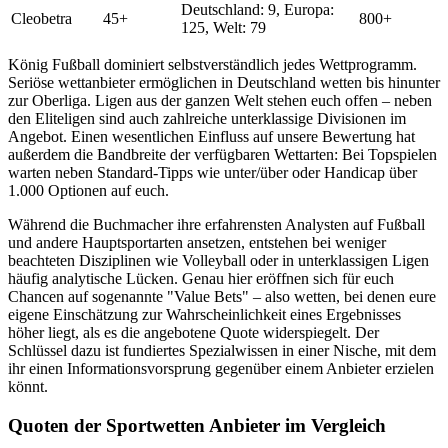
Deutschland: 9, Europa:
Cleobetra
45+
800+
125, Welt: 79
König Fußball dominiert selbstverständlich jedes Wettprogramm.
Seriöse wettanbieter ermöglichen in Deutschland wetten bis hinunter
zur Oberliga. Ligen aus der ganzen Welt stehen euch offen – neben
den Eliteligen sind auch zahlreiche unterklassige Divisionen im
Angebot. Einen wesentlichen Einfluss auf unsere Bewertung hat
außerdem die Bandbreite der verfügbaren Wettarten: Bei Topspielen
warten neben Standard-Tipps wie unter/über oder Handicap über
1.000 Optionen auf euch.
Während die Buchmacher ihre erfahrensten Analysten auf Fußball
und andere Hauptsportarten ansetzen, entstehen bei weniger
beachteten Disziplinen wie Volleyball oder in unterklassigen Ligen
häufig analytische Lücken. Genau hier eröffnen sich für euch
Chancen auf sogenannte "Value Bets" – also wetten, bei denen eure
eigene Einschätzung zur Wahrscheinlichkeit eines Ergebnisses
höher liegt, als es die angebotene Quote widerspiegelt. Der
Schlüssel dazu ist fundiertes Spezialwissen in einer Nische, mit dem
ihr einen Informationsvorsprung gegenüber einem Anbieter erzielen
könnt.
Quoten der Sportwetten Anbieter im Vergleich