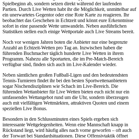
Spielbeginn ab, sondern setzen direkt während der laufenden
Partien. Durch Live Wetten habt ihr die Möglichkeit, unmittelbar auf
ein unerwartetes Gegentor oder eine Rote Karte zu reagieren. Ihr
beobachtet das Geschehen in Echtzeit und könnt eure Erkenntnisse
sofort in eine passende Wette umwandeln. Neben ausführlichen
Statistiken stellen euch einige Wettportale auch Live Streams bereit.
Noch vor wenigen Jahren boten die Anbieter nur eine begrenzte
Anzahl an Echtzeit-Wetten pro Tag an. Inzwischen haben die
führenden Buchmacher täglich hunderte Live Wetten in ihrem
Programm. Nahezu alle Sportarten, die im Pre-Match-Bereich
verfügbar sind, finden sich auch im Live-Kalender wieder.
Neben sämtlichen großen Fußball-Ligen und den bedeutendsten
Tennis-Turnieren findet ihr bei den besten Sportwettenanbietern
sogar Nischendisziplinen wie Schach im Live-Bereich. Die
führenden Wettanbieter für Live Wetten bieten euch nicht nur ein
umfassendes Wettangebot rund um die Uhr, sondern überzeugen
auch mit vielfältigen Wettmärkten, attraktiven Quoten und einem
speziellen Live Bonus.
Besonders in den Schlussminuten eines Spiels ergeben sich
interessante Wettgelegenheiten. Wenn eine Mannschaft knapp in
Rückstand liegt, wird häufig alles nach vorne geworfen – oft auch
der Torwart bei Standardsituationen. Diese Offensivtaktik öffnet