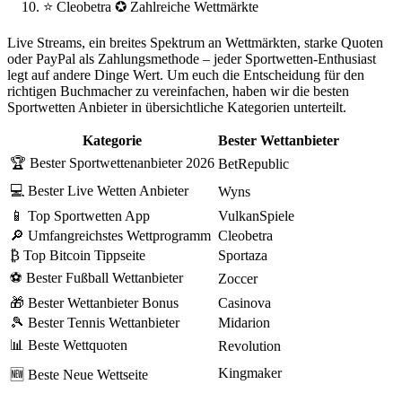
⭐ Cleobetra ✪ Zahlreiche Wettmärkte
Live Streams, ein breites Spektrum an Wettmärkten, starke Quoten
oder PayPal als Zahlungsmethode – jeder Sportwetten-Enthusiast
legt auf andere Dinge Wert. Um euch die Entscheidung für den
richtigen Buchmacher zu vereinfachen, haben wir die besten
Sportwetten Anbieter in übersichtliche Kategorien unterteilt.
Kategorie
Bester Wettanbieter
🏆 Bester Sportwettenanbieter 2026
BetRepublic
💻 Bester Live Wetten Anbieter
Wyns
📱 Top Sportwetten App
VulkanSpiele
🔎 Umfangreichstes Wettprogramm
Cleobetra
₿ Top Bitcoin Tippseite
Sportaza
⚽ Bester Fußball Wettanbieter
Zoccer
🎁 Bester Wettanbieter Bonus
Casinova
🎾 Bester Tennis Wettanbieter
Midarion
📊 Beste Wettquoten
Revolution
Kingmaker
🆕 Beste Neue Wettseite