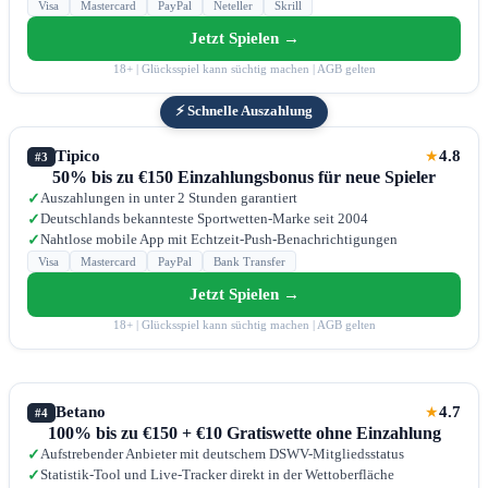
Visa
Mastercard
PayPal
Neteller
Skrill
Jetzt Spielen →
18+ | Glücksspiel kann süchtig machen | AGB gelten
⚡ Schnelle Auszahlung
Tipico
4.8
★
#3
50% bis zu €150 Einzahlungsbonus für neue Spieler
Auszahlungen in unter 2 Stunden garantiert
✓
Deutschlands bekannteste Sportwetten-Marke seit 2004
✓
Nahtlose mobile App mit Echtzeit-Push-Benachrichtigungen
✓
Visa
Mastercard
PayPal
Bank Transfer
Jetzt Spielen →
18+ | Glücksspiel kann süchtig machen | AGB gelten
Betano
4.7
★
#4
100% bis zu €150 + €10 Gratiswette ohne Einzahlung
Aufstrebender Anbieter mit deutschem DSWV-Mitgliedsstatus
✓
Statistik-Tool und Live-Tracker direkt in der Wettoberfläche
✓