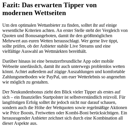
Fazit: Das erwarten Tipper von
modernen Wettseiten
Um den optimalen Wettanbieter zu finden, solltet ihr auf einige
wesentliche Kriterien achten. An erster Stelle steht der Vergleich von
Quoten und Bonusangeboten, damit ihr den größtmöglichen
Mehrwert aus euren Wetten herausschlagt. Wer gerne live tippt,
sollte prüfen, ob der Anbieter stabile Live Streams und eine
vielfältige Auswahl an Wettmärkten bereithält.
Darüber hinaus ist eine benutzerfreundliche App oder mobile
Webseite unerlässlich, damit ihr auch unterwegs problemlos wetten
könnt. Achtet außerdem auf zügige Auszahlungen und komfortable
Zahlungsmethoden wie PayPal, um euer Wetterlebnis so angenehm
wie möglich zu gestalten.
Der Neukundenbonus zieht den Blick vieler Tipper als erstes auf
sich – ein finanzielles Startpolster ist selbstverständlich reizvoll. Für
langfristigen Erfolg solltet ihr jedoch nicht nur darauf schauen,
sondern auch die Höhe der Wettquoten sowie regelmäßige Aktionen
wie Price Boosts, Freiwetten oder Kombi-Boni berücksichtigen. Ein
herausragender Anbieter zeichnet sich durch eine Kombination all
dieser Aspekte aus.