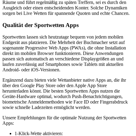
Räume und führt regelmäßig zu späten Treffern, sei es durch den
Ausgleich oder einen entscheidenden Konter. Solche Dynamiken
sorgen bei Live Wetten für spannende Quoten und echte Chancen.
Qualität der Sportwetten Apps
Sportwetten lassen sich heutzutage bequem von jedem mobilen
Endgerät aus platzieren. Die Mehrheit der Buchmacher setzt auf
sogenannte Progressive Web Apps (PWAs), die ohne Installation
direkt im mobilen Browser funktionieren. Diese Anwendungen
passen sich automatisch an verschiedene Displaygrößen an und
laufen zuverlässig auf Smartphones sowie Tablets mit aktuellen
Android- oder iOS-Versionen.
Ergänzend dazu bieten viele Wettanbieter native Apps an, die ihr
über den Google Play Store oder den Apple App Store
herunterladen könnt. Die besten Sportwetten Apps nutzen die
Geräte-Hardware optimal, wodurch Push-Benachrichtigungen,
biometrische Anmeldemethoden wie Face ID oder Fingerabdruck
sowie schnelle Ladezeiten ermöglicht werden.
Unsere Empfehlungen für die optimale Nutzung der Sportwetten
Apps:
1-Klick-Wette aktivieren: