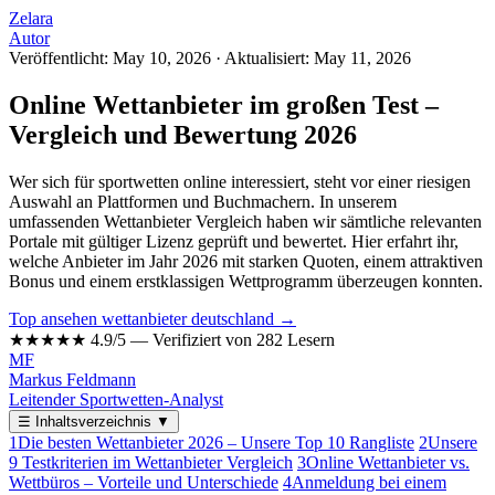
Zelara
Autor
Veröffentlicht: May 10, 2026
·
Aktualisiert: May 11, 2026
Online Wettanbieter im großen Test –
Vergleich und Bewertung 2026
Wer sich für sportwetten online interessiert, steht vor einer riesigen
Auswahl an Plattformen und Buchmachern. In unserem
umfassenden Wettanbieter Vergleich haben wir sämtliche relevanten
Portale mit gültiger Lizenz geprüft und bewertet. Hier erfahrt ihr,
welche Anbieter im Jahr 2026 mit starken Quoten, einem attraktiven
Bonus und einem erstklassigen Wettprogramm überzeugen konnten.
Top ansehen wettanbieter deutschland →
★★★★★
4.9/5 — Verifiziert von 282 Lesern
MF
Markus Feldmann
Leitender Sportwetten-Analyst
☰
Inhaltsverzeichnis
▼
1
Die besten Wettanbieter 2026 – Unsere Top 10 Rangliste
2
Unsere
9 Testkriterien im Wettanbieter Vergleich
3
Online Wettanbieter vs.
Wettbüros – Vorteile und Unterschiede
4
Anmeldung bei einem