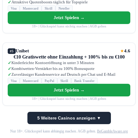
Attraktive Quotenboosts täglich für Topspiele
✓
Visa
Mastercard
Skrill
Neteller
Jetzt Spielen →
18+ | Glücksspiel kann süchtig machen | AGB gelten
Unibet
4.6
★
#5
€10 Gratiswette ohne Einzahlung + 100% bis zu €100
Kinderleichte Kontoeröffnung in unter 3 Minuten
✓
Kombiwetten-Verstärker bis zu 100% Bonusquote
✓
Zuverlässiger Kundenservice auf Deutsch per Chat und E-Mail
✓
Visa
Mastercard
PayPal
Skrill
Bank Transfer
Jetzt Spielen →
18+ | Glücksspiel kann süchtig machen | AGB gelten
5 Weitere Casinos anzeigen ▼
Nur 18+. Glücksspiel kann abhängig machen. AGB gelten.
BeGambleAware.org