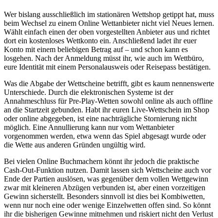
Wer bislang ausschließlich im stationären Wettshop getippt hat, muss
beim Wechsel zu einem Online Wettanbieter nicht viel Neues lernen.
Wählt einfach einen der oben vorgestellten Anbieter aus und richtet
dort ein kostenloses Wettkonto ein. Anschließend ladet ihr euer
Konto mit einem beliebigen Betrag auf – und schon kann es
losgehen. Nach der Anmeldung müsst ihr, wie auch im Wettbüro,
eure Identität mit einem Personalausweis oder Reisepass bestätigen.
Was die Abgabe der Wettscheine betrifft, gibt es kaum nennenswerte
Unterschiede. Durch die elektronischen Systeme ist der
Annahmeschluss für Pre-Play-Wetten sowohl online als auch offline
an die Startzeit gebunden. Habt ihr euren Live-Wettschein im Shop
oder online abgegeben, ist eine nachträgliche Stornierung nicht
möglich. Eine Annullierung kann nur vom Wettanbieter
vorgenommen werden, etwa wenn das Spiel abgesagt wurde oder
die Wette aus anderen Gründen ungültig wird.
Bei vielen Online Buchmachern könnt ihr jedoch die praktische
Cash-Out-Funktion nutzen. Damit lassen sich Wettscheine auch vor
Ende der Partien auslösen, was gegenüber dem vollen Wettgewinn
zwar mit kleineren Abzügen verbunden ist, aber einen vorzeitigen
Gewinn sicherstellt. Besonders sinnvoll ist dies bei Kombiwetten,
wenn nur noch eine oder wenige Einzelwetten offen sind. So könnt
ihr die bisherigen Gewinne mitnehmen und riskiert nicht den Verlust