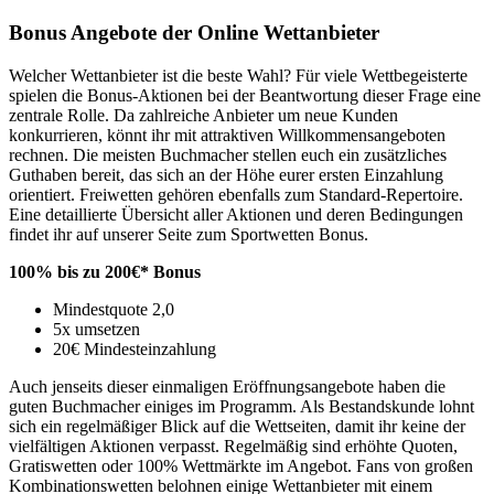
Bonus Angebote der Online Wettanbieter
Welcher Wettanbieter ist die beste Wahl? Für viele Wettbegeisterte
spielen die Bonus-Aktionen bei der Beantwortung dieser Frage eine
zentrale Rolle. Da zahlreiche Anbieter um neue Kunden
konkurrieren, könnt ihr mit attraktiven Willkommensangeboten
rechnen. Die meisten Buchmacher stellen euch ein zusätzliches
Guthaben bereit, das sich an der Höhe eurer ersten Einzahlung
orientiert. Freiwetten gehören ebenfalls zum Standard-Repertoire.
Eine detaillierte Übersicht aller Aktionen und deren Bedingungen
findet ihr auf unserer Seite zum Sportwetten Bonus.
100% bis zu 200€* Bonus
Mindestquote 2,0
5x umsetzen
20€ Mindesteinzahlung
Auch jenseits dieser einmaligen Eröffnungsangebote haben die
guten Buchmacher einiges im Programm. Als Bestandskunde lohnt
sich ein regelmäßiger Blick auf die Wettseiten, damit ihr keine der
vielfältigen Aktionen verpasst. Regelmäßig sind erhöhte Quoten,
Gratiswetten oder 100% Wettmärkte im Angebot. Fans von großen
Kombinationswetten belohnen einige Wettanbieter mit einem