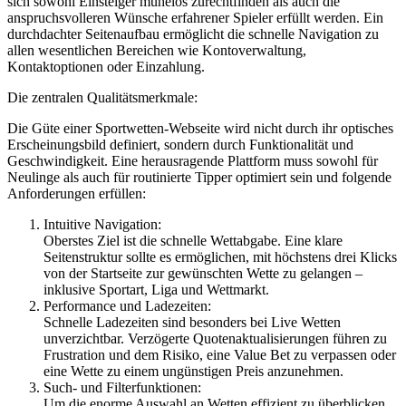
sich sowohl Einsteiger mühelos zurechtfinden als auch die
anspruchsvolleren Wünsche erfahrener Spieler erfüllt werden. Ein
durchdachter Seitenaufbau ermöglicht die schnelle Navigation zu
allen wesentlichen Bereichen wie Kontoverwaltung,
Kontaktoptionen oder Einzahlung.
Die zentralen Qualitätsmerkmale:
Die Güte einer Sportwetten-Webseite wird nicht durch ihr optisches
Erscheinungsbild definiert, sondern durch Funktionalität und
Geschwindigkeit. Eine herausragende Plattform muss sowohl für
Neulinge als auch für routinierte Tipper optimiert sein und folgende
Anforderungen erfüllen:
Intuitive Navigation:
Oberstes Ziel ist die schnelle Wettabgabe. Eine klare
Seitenstruktur sollte es ermöglichen, mit höchstens drei Klicks
von der Startseite zur gewünschten Wette zu gelangen –
inklusive Sportart, Liga und Wettmarkt.
Performance und Ladezeiten:
Schnelle Ladezeiten sind besonders bei Live Wetten
unverzichtbar. Verzögerte Quotenaktualisierungen führen zu
Frustration und dem Risiko, eine Value Bet zu verpassen oder
eine Wette zu einem ungünstigen Preis anzunehmen.
Such- und Filterfunktionen:
Um die enorme Auswahl an Wetten effizient zu überblicken,