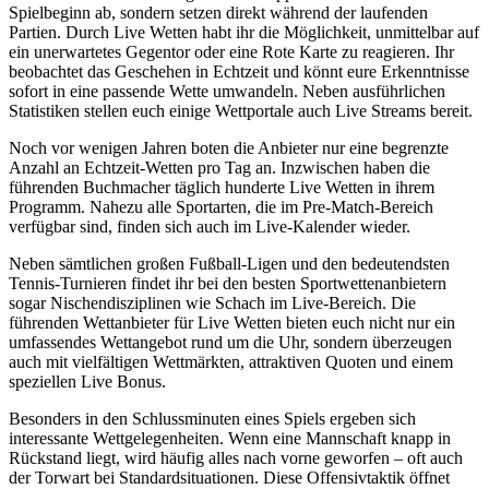
Spielbeginn ab, sondern setzen direkt während der laufenden
Partien. Durch Live Wetten habt ihr die Möglichkeit, unmittelbar auf
ein unerwartetes Gegentor oder eine Rote Karte zu reagieren. Ihr
beobachtet das Geschehen in Echtzeit und könnt eure Erkenntnisse
sofort in eine passende Wette umwandeln. Neben ausführlichen
Statistiken stellen euch einige Wettportale auch Live Streams bereit.
Noch vor wenigen Jahren boten die Anbieter nur eine begrenzte
Anzahl an Echtzeit-Wetten pro Tag an. Inzwischen haben die
führenden Buchmacher täglich hunderte Live Wetten in ihrem
Programm. Nahezu alle Sportarten, die im Pre-Match-Bereich
verfügbar sind, finden sich auch im Live-Kalender wieder.
Neben sämtlichen großen Fußball-Ligen und den bedeutendsten
Tennis-Turnieren findet ihr bei den besten Sportwettenanbietern
sogar Nischendisziplinen wie Schach im Live-Bereich. Die
führenden Wettanbieter für Live Wetten bieten euch nicht nur ein
umfassendes Wettangebot rund um die Uhr, sondern überzeugen
auch mit vielfältigen Wettmärkten, attraktiven Quoten und einem
speziellen Live Bonus.
Besonders in den Schlussminuten eines Spiels ergeben sich
interessante Wettgelegenheiten. Wenn eine Mannschaft knapp in
Rückstand liegt, wird häufig alles nach vorne geworfen – oft auch
der Torwart bei Standardsituationen. Diese Offensivtaktik öffnet