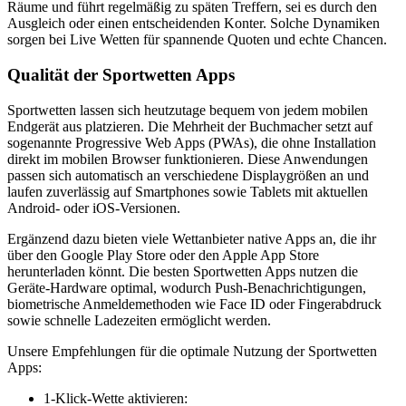
Räume und führt regelmäßig zu späten Treffern, sei es durch den
Ausgleich oder einen entscheidenden Konter. Solche Dynamiken
sorgen bei Live Wetten für spannende Quoten und echte Chancen.
Qualität der Sportwetten Apps
Sportwetten lassen sich heutzutage bequem von jedem mobilen
Endgerät aus platzieren. Die Mehrheit der Buchmacher setzt auf
sogenannte Progressive Web Apps (PWAs), die ohne Installation
direkt im mobilen Browser funktionieren. Diese Anwendungen
passen sich automatisch an verschiedene Displaygrößen an und
laufen zuverlässig auf Smartphones sowie Tablets mit aktuellen
Android- oder iOS-Versionen.
Ergänzend dazu bieten viele Wettanbieter native Apps an, die ihr
über den Google Play Store oder den Apple App Store
herunterladen könnt. Die besten Sportwetten Apps nutzen die
Geräte-Hardware optimal, wodurch Push-Benachrichtigungen,
biometrische Anmeldemethoden wie Face ID oder Fingerabdruck
sowie schnelle Ladezeiten ermöglicht werden.
Unsere Empfehlungen für die optimale Nutzung der Sportwetten
Apps:
1-Klick-Wette aktivieren: