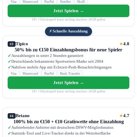
Visa
Mastercard
PayPal
Neteller
Skrill
Jetzt Spielen →
18+ | Glücksspiel kann süchtig machen | AGB gelten
⚡ Schnelle Auszahlung
Tipico
4.8
★
#3
50% bis zu €150 Einzahlungsbonus für neue Spieler
Auszahlungen in unter 2 Stunden garantiert
✓
Deutschlands bekannteste Sportwetten-Marke seit 2004
✓
Nahtlose mobile App mit Echtzeit-Push-Benachrichtigungen
✓
Visa
Mastercard
PayPal
Bank Transfer
Jetzt Spielen →
18+ | Glücksspiel kann süchtig machen | AGB gelten
Betano
4.7
★
#4
100% bis zu €150 + €10 Gratiswette ohne Einzahlung
Aufstrebender Anbieter mit deutschem DSWV-Mitgliedsstatus
✓
Statistik-Tool und Live-Tracker direkt in der Wettoberfläche
✓