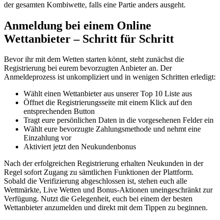
der gesamten Kombiwette, falls eine Partie anders ausgeht.
Anmeldung bei einem Online
Wettanbieter – Schritt für Schritt
Bevor ihr mit dem Wetten starten könnt, steht zunächst die
Registrierung bei eurem bevorzugten Anbieter an. Der
Anmeldeprozess ist unkompliziert und in wenigen Schritten erledigt:
Wählt einen Wettanbieter aus unserer Top 10 Liste aus
Öffnet die Registrierungsseite mit einem Klick auf den
entsprechenden Button
Tragt eure persönlichen Daten in die vorgesehenen Felder ein
Wählt eure bevorzugte Zahlungsmethode und nehmt eine
Einzahlung vor
Aktiviert jetzt den Neukundenbonus
Nach der erfolgreichen Registrierung erhalten Neukunden in der
Regel sofort Zugang zu sämtlichen Funktionen der Plattform.
Sobald die Verifizierung abgeschlossen ist, stehen euch alle
Wettmärkte, Live Wetten und Bonus-Aktionen uneingeschränkt zur
Verfügung. Nutzt die Gelegenheit, euch bei einem der besten
Wettanbieter anzumelden und direkt mit dem Tippen zu beginnen.