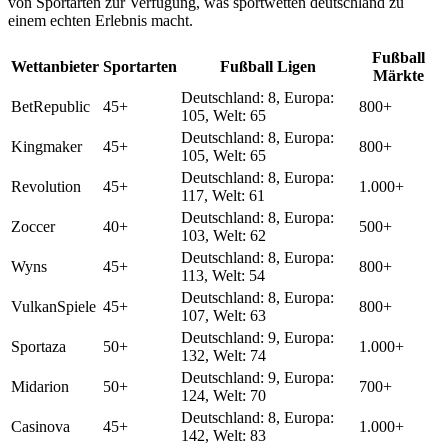
von Sportarten zur Verfügung, was sportwetten deutschland zu
einem echten Erlebnis macht.
Fußball
Wettanbieter
Sportarten
Fußball Ligen
Märkte
Deutschland: 8, Europa:
BetRepublic
45+
800+
105, Welt: 65
Deutschland: 8, Europa:
Kingmaker
45+
800+
105, Welt: 65
Deutschland: 8, Europa:
Revolution
45+
1.000+
117, Welt: 61
Deutschland: 8, Europa:
Zoccer
40+
500+
103, Welt: 62
Deutschland: 8, Europa:
Wyns
45+
800+
113, Welt: 54
Deutschland: 8, Europa:
VulkanSpiele
45+
800+
107, Welt: 63
Deutschland: 9, Europa:
Sportaza
50+
1.000+
132, Welt: 74
Deutschland: 9, Europa:
Midarion
50+
700+
124, Welt: 70
Deutschland: 8, Europa:
Casinova
45+
1.000+
142, Welt: 83