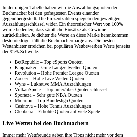
In der obigen Tabelle haben wir die Auszahlungsquoten der
Buchmacher bei den gefragtesten Events einander
gegenübergestellt. Die Prozentzahlen spiegeln den jeweiligen
Auszahlungsschlüssel wider. Ein theoretischer Wert von 100%
würde bedeuten, dass sämtliche Einsätze als Gewinne
zurückfließen. Je dichter die Werte an diese Marke herankommen,
desto niedriger fällt die Buchmachermarge aus. Die besten
Wettanbieter erreichen bei populären Wettbewerben Werte jenseits
der 95%-Schwelle.
BetRepublic – Top eSports Quoten
Kingmaker – Gute Langzeitwetten Quoten
Revolution – Hohe Premier League Quoten
Zoccer – Hohe Live Wetten Quoten
Wyns – Lukrative MMA Auszahlungen
VulkanSpiele – Top unter/über Quotenschlüssel
Sportaza – Sehr gute NBA Quoten
Midarion – Top Bundesliga Quoten
Casinova – Hohe Tennis Auszahlungen
Cleobetra – Erhöhte Quoten auf viele Spiele
Live Wetten bei den Buchmachern
Immer mehr Wettfreunde geben ihre Tipps nicht mehr vor dem