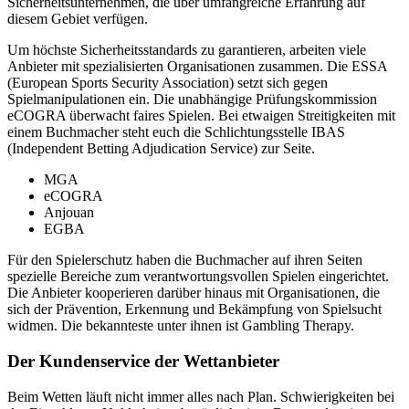
Sicherheitsunternehmen, die über umfangreiche Erfahrung auf
diesem Gebiet verfügen.
Um höchste Sicherheitsstandards zu garantieren, arbeiten viele
Anbieter mit spezialisierten Organisationen zusammen. Die ESSA
(European Sports Security Association) setzt sich gegen
Spielmanipulationen ein. Die unabhängige Prüfungskommission
eCOGRA überwacht faires Spielen. Bei etwaigen Streitigkeiten mit
einem Buchmacher steht euch die Schlichtungsstelle IBAS
(Independent Betting Adjudication Service) zur Seite.
MGA
eCOGRA
Anjouan
EGBA
Für den Spielerschutz haben die Buchmacher auf ihren Seiten
spezielle Bereiche zum verantwortungsvollen Spielen eingerichtet.
Die Anbieter kooperieren darüber hinaus mit Organisationen, die
sich der Prävention, Erkennung und Bekämpfung von Spielsucht
widmen. Die bekannteste unter ihnen ist Gambling Therapy.
Der Kundenservice der Wettanbieter
Beim Wetten läuft nicht immer alles nach Plan. Schwierigkeiten bei