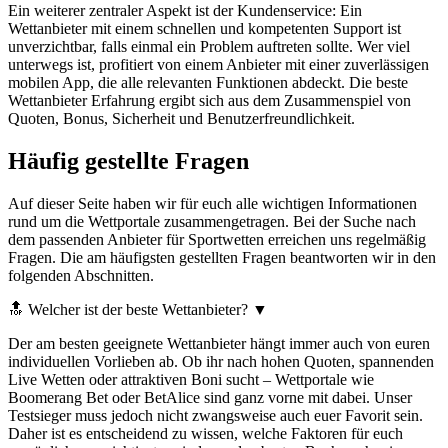
Ein weiterer zentraler Aspekt ist der Kundenservice: Ein
Wettanbieter mit einem schnellen und kompetenten Support ist
unverzichtbar, falls einmal ein Problem auftreten sollte. Wer viel
unterwegs ist, profitiert von einem Anbieter mit einer zuverlässigen
mobilen App, die alle relevanten Funktionen abdeckt. Die beste
Wettanbieter Erfahrung ergibt sich aus dem Zusammenspiel von
Quoten, Bonus, Sicherheit und Benutzerfreundlichkeit.
Häufig gestellte Fragen
Auf dieser Seite haben wir für euch alle wichtigen Informationen
rund um die Wettportale zusammengetragen. Bei der Suche nach
dem passenden Anbieter für Sportwetten erreichen uns regelmäßig
Fragen. Die am häufigsten gestellten Fragen beantworten wir in den
folgenden Abschnitten.
🔝 Welcher ist der beste Wettanbieter?
▼
Der am besten geeignete Wettanbieter hängt immer auch von euren
individuellen Vorlieben ab. Ob ihr nach hohen Quoten, spannenden
Live Wetten oder attraktiven Boni sucht – Wettportale wie
Boomerang Bet oder BetAlice sind ganz vorne mit dabei. Unser
Testsieger muss jedoch nicht zwangsweise auch euer Favorit sein.
Daher ist es entscheidend zu wissen, welche Faktoren für euch