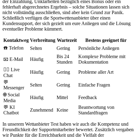
der Einzahlung, Unklarheiten bezüglich eines Bonus oder ein
fehlerhaft abgerechnetes Ergebnis – solche Situationen lassen sich
nicht vollständig ausschließen, sind aber kein Grund zur Panik.
Schließlich verfügen die Sportwettenanbieter über einen
Kundensupport, der sich gezielt um eure Anliegen und die Lösung
eventueller Probleme kümmert.
Kontaktweg
Verbreitung
Wartezeit
Bestens geeignet für
☎️ Telefon
Selten
Gering
Persönliche Anliegen
Bis 24
Komplexe Probleme mit
📧 E-Mail
Häufig
Stunden
Dokumentation
👩‍⚕️ Live
Häufig
Gering
Probleme aller Art
Chat
💬
Selten
Gering
Einfache Fragen
Messenger
🌐 Social
Häufig
Mittel
Feedback
Media
💬 KI
Beantwortung von
Zunehmend
Keine
Chatbot
Standardfragen
In unserem Wettanbieter Test haben wir auch die Kompetenz und
Freundlichkeit der Supportmitarbeiter bewertet. Zusätzlich vergaben
wir Punkte für die Erreichbarkeit und die Vielfalt der