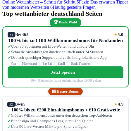
Online Wettanbieter – Schritt für Schritt
5
Fazit: Das erwarten Tipper
von modernen Wettseiten
6
Häufig gestellte Fragen
Top wettanbieter deutschland Seiten
🏆 Beste Wahl
Bet365
5.0
★
#1
100% bis zu €100 Willkommensbonus für Neukunden
Über 30 Sportarten mit Live-Wetten rund um die Uhr
✓
Schnelle Auszahlungen durchschnittlich unter 24 Stunden
✓
Deutsch sprachiger Support und vollständig lokalisierte App
✓
Visa
Mastercard
PayPal
Skrill
Bank Transfer
Jetzt Spielen →
18+ | Glücksspiel kann süchtig machen | AGB gelten
🎰 Bester Bonus
Bwin
4.9
★
#2
100% bis zu €200 Einzahlungsbonus + €10 Gratiswette
Größter Willkommensbonus unter den deutschen Top-Anbietern
✓
Bundesliga und Champions League mit Top-Quoten
✓
Über 90 Live-Wetten-Märkte pro Spiel verfügbar
✓