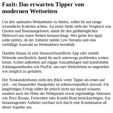
Fazit: Das erwarten Tipper von
modernen Wettseiten
Um den optimalen Wettanbieter zu finden, solltet ihr auf einige
wesentliche Kriterien achten. An erster Stelle steht der Vergleich von
Quoten und Bonusangeboten, damit ihr den größtmöglichen
Mehrwert aus euren Wetten herausschlagt. Wer gerne live tippt,
sollte prüfen, ob der Anbieter stabile Live Streams und eine
vielfältige Auswahl an Wettmärkten bereithält.
Darüber hinaus ist eine benutzerfreundliche App oder mobile
Webseite unerlässlich, damit ihr auch unterwegs problemlos wetten
könnt. Achtet außerdem auf zügige Auszahlungen und komfortable
Zahlungsmethoden wie PayPal, um euer Wetterlebnis so angenehm
wie möglich zu gestalten.
Der Neukundenbonus zieht den Blick vieler Tipper als erstes auf
sich – ein finanzielles Startpolster ist selbstverständlich reizvoll. Für
langfristigen Erfolg solltet ihr jedoch nicht nur darauf schauen,
sondern auch die Höhe der Wettquoten sowie regelmäßige Aktionen
wie Price Boosts, Freiwetten oder Kombi-Boni berücksichtigen. Ein
herausragender Anbieter zeichnet sich durch eine Kombination all
dieser Aspekte aus.