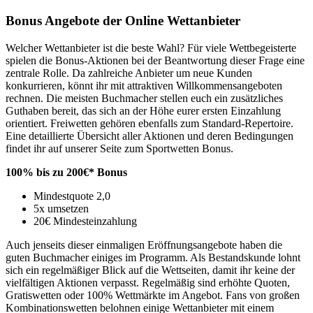
Bonus Angebote der Online Wettanbieter
Welcher Wettanbieter ist die beste Wahl? Für viele Wettbegeisterte
spielen die Bonus-Aktionen bei der Beantwortung dieser Frage eine
zentrale Rolle. Da zahlreiche Anbieter um neue Kunden
konkurrieren, könnt ihr mit attraktiven Willkommensangeboten
rechnen. Die meisten Buchmacher stellen euch ein zusätzliches
Guthaben bereit, das sich an der Höhe eurer ersten Einzahlung
orientiert. Freiwetten gehören ebenfalls zum Standard-Repertoire.
Eine detaillierte Übersicht aller Aktionen und deren Bedingungen
findet ihr auf unserer Seite zum Sportwetten Bonus.
100% bis zu 200€* Bonus
Mindestquote 2,0
5x umsetzen
20€ Mindesteinzahlung
Auch jenseits dieser einmaligen Eröffnungsangebote haben die
guten Buchmacher einiges im Programm. Als Bestandskunde lohnt
sich ein regelmäßiger Blick auf die Wettseiten, damit ihr keine der
vielfältigen Aktionen verpasst. Regelmäßig sind erhöhte Quoten,
Gratiswetten oder 100% Wettmärkte im Angebot. Fans von großen
Kombinationswetten belohnen einige Wettanbieter mit einem