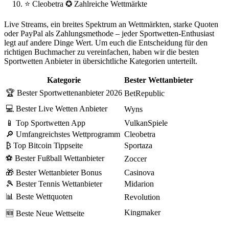
⭐ Cleobetra ✪ Zahlreiche Wettmärkte
Live Streams, ein breites Spektrum an Wettmärkten, starke Quoten
oder PayPal als Zahlungsmethode – jeder Sportwetten-Enthusiast
legt auf andere Dinge Wert. Um euch die Entscheidung für den
richtigen Buchmacher zu vereinfachen, haben wir die besten
Sportwetten Anbieter in übersichtliche Kategorien unterteilt.
Kategorie
Bester Wettanbieter
🏆 Bester Sportwettenanbieter 2026
BetRepublic
💻 Bester Live Wetten Anbieter
Wyns
📱 Top Sportwetten App
VulkanSpiele
🔎 Umfangreichstes Wettprogramm
Cleobetra
₿ Top Bitcoin Tippseite
Sportaza
⚽ Bester Fußball Wettanbieter
Zoccer
🎁 Bester Wettanbieter Bonus
Casinova
🎾 Bester Tennis Wettanbieter
Midarion
📊 Beste Wettquoten
Revolution
Kingmaker
🆕 Beste Neue Wettseite