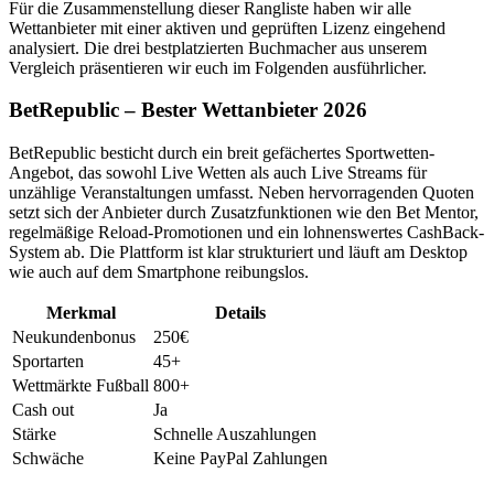
Für die Zusammenstellung dieser Rangliste haben wir alle
Wettanbieter mit einer aktiven und geprüften Lizenz eingehend
analysiert. Die drei bestplatzierten Buchmacher aus unserem
Vergleich präsentieren wir euch im Folgenden ausführlicher.
BetRepublic – Bester Wettanbieter 2026
BetRepublic besticht durch ein breit gefächertes Sportwetten-
Angebot, das sowohl Live Wetten als auch Live Streams für
unzählige Veranstaltungen umfasst. Neben hervorragenden Quoten
setzt sich der Anbieter durch Zusatzfunktionen wie den Bet Mentor,
regelmäßige Reload-Promotionen und ein lohnenswertes CashBack-
System ab. Die Plattform ist klar strukturiert und läuft am Desktop
wie auch auf dem Smartphone reibungslos.
Merkmal
Details
Neukundenbonus
250€
Sportarten
45+
Wettmärkte Fußball
800+
Cash out
Ja
Stärke
Schnelle Auszahlungen
Schwäche
Keine PayPal Zahlungen