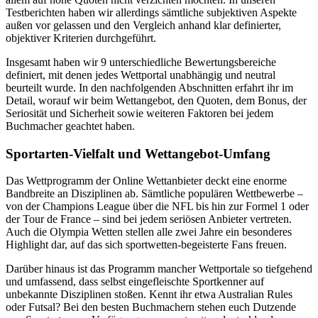
Testberichten haben wir allerdings sämtliche subjektiven Aspekte
außen vor gelassen und den Vergleich anhand klar definierter,
objektiver Kriterien durchgeführt.
Insgesamt haben wir 9 unterschiedliche Bewertungsbereiche
definiert, mit denen jedes Wettportal unabhängig und neutral
beurteilt wurde. In den nachfolgenden Abschnitten erfahrt ihr im
Detail, worauf wir beim Wettangebot, den Quoten, dem Bonus, der
Seriosität und Sicherheit sowie weiteren Faktoren bei jedem
Buchmacher geachtet haben.
Sportarten-Vielfalt und Wettangebot-Umfang
Das Wettprogramm der Online Wettanbieter deckt eine enorme
Bandbreite an Disziplinen ab. Sämtliche populären Wettbewerbe –
von der Champions League über die NFL bis hin zur Formel 1 oder
der Tour de France – sind bei jedem seriösen Anbieter vertreten.
Auch die Olympia Wetten stellen alle zwei Jahre ein besonderes
Highlight dar, auf das sich sportwetten-begeisterte Fans freuen.
Darüber hinaus ist das Programm mancher Wettportale so tiefgehend
und umfassend, dass selbst eingefleischte Sportkenner auf
unbekannte Disziplinen stoßen. Kennt ihr etwa Australian Rules
oder Futsal? Bei den besten Buchmachern stehen euch Dutzende