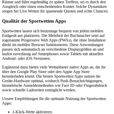
Räume und führt regelmäßig zu späten Treffern, sei es durch den
Ausgleich oder einen entscheidenden Konter. Solche Dynamiken
sorgen bei Live Wetten für spannende Quoten und echte Chancen.
Qualität der Sportwetten Apps
Sportwetten lassen sich heutzutage bequem von jedem mobilen
Endgerät aus platzieren. Die Mehrheit der Buchmacher setzt auf
sogenannte Progressive Web Apps (PWAs), die ohne Installation
direkt im mobilen Browser funktionieren. Diese Anwendungen
passen sich automatisch an verschiedene Displaygrößen an und
laufen zuverlässig auf Smartphones sowie Tablets mit aktuellen
Android- oder iOS-Versionen.
Ergänzend dazu bieten viele Wettanbieter native Apps an, die ihr
über den Google Play Store oder den Apple App Store
herunterladen könnt. Die besten Sportwetten Apps nutzen die
Geräte-Hardware optimal, wodurch Push-Benachrichtigungen,
biometrische Anmeldemethoden wie Face ID oder Fingerabdruck
sowie schnelle Ladezeiten ermöglicht werden.
Unsere Empfehlungen für die optimale Nutzung der Sportwetten
Apps:
1-Klick-Wette aktivieren: