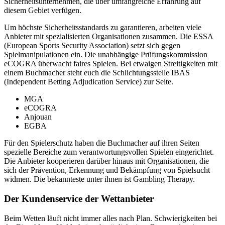
Sicherheitsunternehmen, die über umfangreiche Erfahrung auf
diesem Gebiet verfügen.
Um höchste Sicherheitsstandards zu garantieren, arbeiten viele
Anbieter mit spezialisierten Organisationen zusammen. Die ESSA
(European Sports Security Association) setzt sich gegen
Spielmanipulationen ein. Die unabhängige Prüfungskommission
eCOGRA überwacht faires Spielen. Bei etwaigen Streitigkeiten mit
einem Buchmacher steht euch die Schlichtungsstelle IBAS
(Independent Betting Adjudication Service) zur Seite.
MGA
eCOGRA
Anjouan
EGBA
Für den Spielerschutz haben die Buchmacher auf ihren Seiten
spezielle Bereiche zum verantwortungsvollen Spielen eingerichtet.
Die Anbieter kooperieren darüber hinaus mit Organisationen, die
sich der Prävention, Erkennung und Bekämpfung von Spielsucht
widmen. Die bekannteste unter ihnen ist Gambling Therapy.
Der Kundenservice der Wettanbieter
Beim Wetten läuft nicht immer alles nach Plan. Schwierigkeiten bei