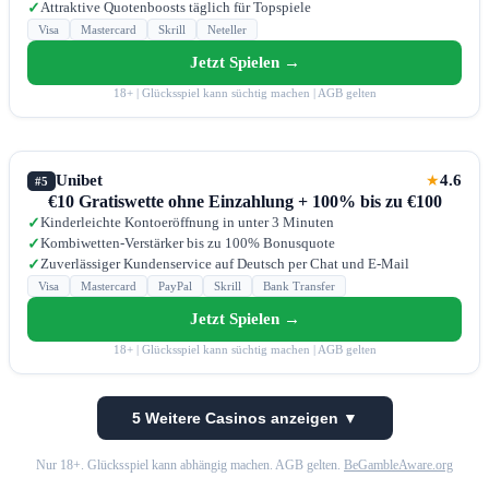
Attraktive Quotenboosts täglich für Topspiele
✓
Visa
Mastercard
Skrill
Neteller
Jetzt Spielen →
18+ | Glücksspiel kann süchtig machen | AGB gelten
Unibet
4.6
★
#5
€10 Gratiswette ohne Einzahlung + 100% bis zu €100
Kinderleichte Kontoeröffnung in unter 3 Minuten
✓
Kombiwetten-Verstärker bis zu 100% Bonusquote
✓
Zuverlässiger Kundenservice auf Deutsch per Chat und E-Mail
✓
Visa
Mastercard
PayPal
Skrill
Bank Transfer
Jetzt Spielen →
18+ | Glücksspiel kann süchtig machen | AGB gelten
5 Weitere Casinos anzeigen ▼
Nur 18+. Glücksspiel kann abhängig machen. AGB gelten.
BeGambleAware.org