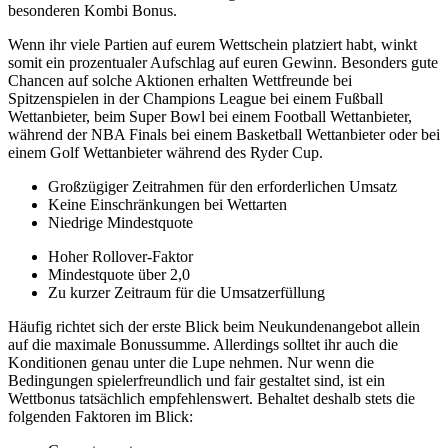
besonderen Kombi Bonus.
Wenn ihr viele Partien auf eurem Wettschein platziert habt, winkt
somit ein prozentualer Aufschlag auf euren Gewinn. Besonders gute
Chancen auf solche Aktionen erhalten Wettfreunde bei
Spitzenspielen in der Champions League bei einem Fußball
Wettanbieter, beim Super Bowl bei einem Football Wettanbieter,
während der NBA Finals bei einem Basketball Wettanbieter oder bei
einem Golf Wettanbieter während des Ryder Cup.
Großzügiger Zeitrahmen für den erforderlichen Umsatz
Keine Einschränkungen bei Wettarten
Niedrige Mindestquote
Hoher Rollover-Faktor
Mindestquote über 2,0
Zu kurzer Zeitraum für die Umsatzerfüllung
Häufig richtet sich der erste Blick beim Neukundenangebot allein
auf die maximale Bonussumme. Allerdings solltet ihr auch die
Konditionen genau unter die Lupe nehmen. Nur wenn die
Bedingungen spielerfreundlich und fair gestaltet sind, ist ein
Wettbonus tatsächlich empfehlenswert. Behaltet deshalb stets die
folgenden Faktoren im Blick: