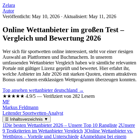
Zelara
Autor
Veröffentlicht: May 10, 2026
·
Aktualisiert: May 11, 2026
Online Wettanbieter im großen Test –
Vergleich und Bewertung 2026
Wer sich für sportwetten online interessiert, steht vor einer riesigen
Auswahl an Plattformen und Buchmachern. In unserem
umfassenden Wettanbieter Vergleich haben wir sämtliche relevanten
Portale mit gültiger Lizenz geprüft und bewertet. Hier erfahrt ihr,
welche Anbieter im Jahr 2026 mit starken Quoten, einem attraktiven
Bonus und einem erstklassigen Wettprogramm überzeugen konnten.
Top ansehen wettanbieter deutschland →
★★★★★
4.9/5 — Verifiziert von 282 Lesern
MF
Markus Feldmann
Leitender Sportwetten-Analyst
☰
Inhaltsverzeichnis
▼
1
Die besten Wettanbieter 2026 – Unsere Top 10 Rangliste
2
Unsere
9 Testkriterien im Wettanbieter Vergleich
3
Online Wettanbieter vs.
Wettbüros – Vorteile und Unterschiede
4
Anmeldung bei einem