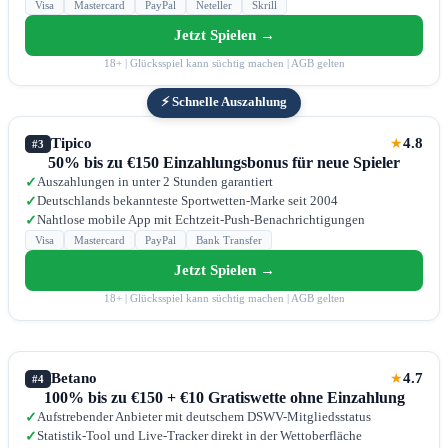
Visa
Mastercard
PayPal
Neteller
Skrill
Jetzt Spielen →
18+ | Glücksspiel kann süchtig machen | AGB gelten
⚡ Schnelle Auszahlung
Tipico
4.8
★
#3
50% bis zu €150 Einzahlungsbonus für neue Spieler
Auszahlungen in unter 2 Stunden garantiert
✓
Deutschlands bekannteste Sportwetten-Marke seit 2004
✓
Nahtlose mobile App mit Echtzeit-Push-Benachrichtigungen
✓
Visa
Mastercard
PayPal
Bank Transfer
Jetzt Spielen →
18+ | Glücksspiel kann süchtig machen | AGB gelten
Betano
4.7
★
#4
100% bis zu €150 + €10 Gratiswette ohne Einzahlung
Aufstrebender Anbieter mit deutschem DSWV-Mitgliedsstatus
✓
Statistik-Tool und Live-Tracker direkt in der Wettoberfläche
✓