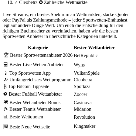
⭐ Cleobetra ✪ Zahlreiche Wettmärkte
Live Streams, ein breites Spektrum an Wettmärkten, starke Quoten
oder PayPal als Zahlungsmethode – jeder Sportwetten-Enthusiast
legt auf andere Dinge Wert. Um euch die Entscheidung für den
richtigen Buchmacher zu vereinfachen, haben wir die besten
Sportwetten Anbieter in übersichtliche Kategorien unterteilt.
Kategorie
Bester Wettanbieter
🏆 Bester Sportwettenanbieter 2026
BetRepublic
💻 Bester Live Wetten Anbieter
Wyns
📱 Top Sportwetten App
VulkanSpiele
🔎 Umfangreichstes Wettprogramm
Cleobetra
₿ Top Bitcoin Tippseite
Sportaza
⚽ Bester Fußball Wettanbieter
Zoccer
🎁 Bester Wettanbieter Bonus
Casinova
🎾 Bester Tennis Wettanbieter
Midarion
📊 Beste Wettquoten
Revolution
Kingmaker
🆕 Beste Neue Wettseite