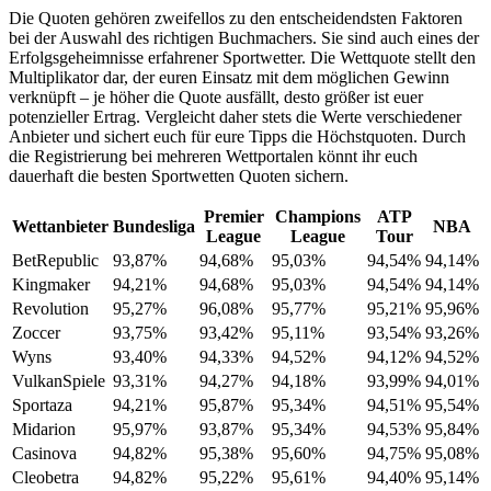
Die Quoten gehören zweifellos zu den entscheidendsten Faktoren
bei der Auswahl des richtigen Buchmachers. Sie sind auch eines der
Erfolgsgeheimnisse erfahrener Sportwetter. Die Wettquote stellt den
Multiplikator dar, der euren Einsatz mit dem möglichen Gewinn
verknüpft – je höher die Quote ausfällt, desto größer ist euer
potenzieller Ertrag. Vergleicht daher stets die Werte verschiedener
Anbieter und sichert euch für eure Tipps die Höchstquoten. Durch
die Registrierung bei mehreren Wettportalen könnt ihr euch
dauerhaft die besten Sportwetten Quoten sichern.
Premier
Champions
ATP
Wettanbieter
Bundesliga
NBA
League
League
Tour
BetRepublic
93,87%
94,68%
95,03%
94,54%
94,14%
Kingmaker
94,21%
94,68%
95,03%
94,54%
94,14%
Revolution
95,27%
96,08%
95,77%
95,21%
95,96%
Zoccer
93,75%
93,42%
95,11%
93,54%
93,26%
Wyns
93,40%
94,33%
94,52%
94,12%
94,52%
VulkanSpiele
93,31%
94,27%
94,18%
93,99%
94,01%
Sportaza
94,21%
95,87%
95,34%
94,51%
95,54%
Midarion
95,97%
93,87%
95,34%
94,53%
95,84%
Casinova
94,82%
95,38%
95,60%
94,75%
95,08%
Cleobetra
94,82%
95,22%
95,61%
94,40%
95,14%