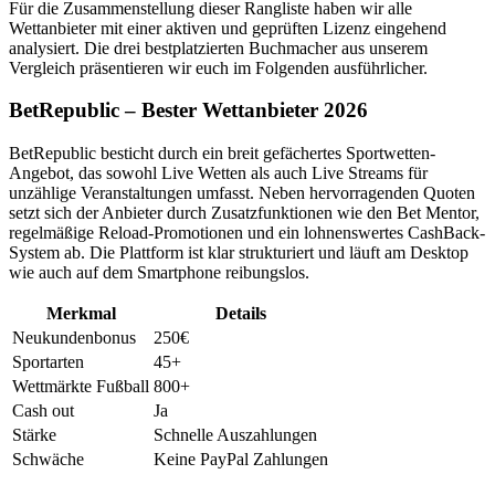
Für die Zusammenstellung dieser Rangliste haben wir alle
Wettanbieter mit einer aktiven und geprüften Lizenz eingehend
analysiert. Die drei bestplatzierten Buchmacher aus unserem
Vergleich präsentieren wir euch im Folgenden ausführlicher.
BetRepublic – Bester Wettanbieter 2026
BetRepublic besticht durch ein breit gefächertes Sportwetten-
Angebot, das sowohl Live Wetten als auch Live Streams für
unzählige Veranstaltungen umfasst. Neben hervorragenden Quoten
setzt sich der Anbieter durch Zusatzfunktionen wie den Bet Mentor,
regelmäßige Reload-Promotionen und ein lohnenswertes CashBack-
System ab. Die Plattform ist klar strukturiert und läuft am Desktop
wie auch auf dem Smartphone reibungslos.
Merkmal
Details
Neukundenbonus
250€
Sportarten
45+
Wettmärkte Fußball
800+
Cash out
Ja
Stärke
Schnelle Auszahlungen
Schwäche
Keine PayPal Zahlungen