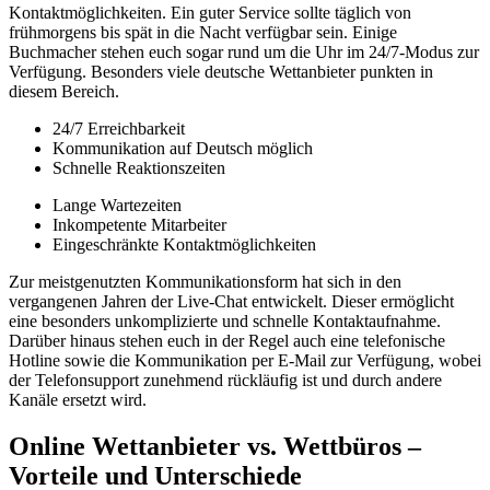
Kontaktmöglichkeiten. Ein guter Service sollte täglich von
frühmorgens bis spät in die Nacht verfügbar sein. Einige
Buchmacher stehen euch sogar rund um die Uhr im 24/7-Modus zur
Verfügung. Besonders viele deutsche Wettanbieter punkten in
diesem Bereich.
24/7 Erreichbarkeit
Kommunikation auf Deutsch möglich
Schnelle Reaktionszeiten
Lange Wartezeiten
Inkompetente Mitarbeiter
Eingeschränkte Kontaktmöglichkeiten
Zur meistgenutzten Kommunikationsform hat sich in den
vergangenen Jahren der Live-Chat entwickelt. Dieser ermöglicht
eine besonders unkomplizierte und schnelle Kontaktaufnahme.
Darüber hinaus stehen euch in der Regel auch eine telefonische
Hotline sowie die Kommunikation per E-Mail zur Verfügung, wobei
der Telefonsupport zunehmend rückläufig ist und durch andere
Kanäle ersetzt wird.
Online Wettanbieter vs. Wettbüros –
Vorteile und Unterschiede