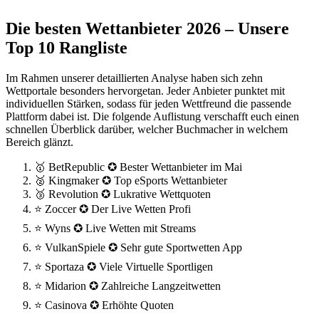
Die besten Wettanbieter 2026 – Unsere
Top 10 Rangliste
Im Rahmen unserer detaillierten Analyse haben sich zehn
Wettportale besonders hervorgetan. Jeder Anbieter punktet mit
individuellen Stärken, sodass für jeden Wettfreund die passende
Plattform dabei ist. Die folgende Auflistung verschafft euch einen
schnellen Überblick darüber, welcher Buchmacher in welchem
Bereich glänzt.
🥇 BetRepublic ✪ Bester Wettanbieter im Mai
🥈 Kingmaker ✪ Top eSports Wettanbieter
🥉 Revolution ✪ Lukrative Wettquoten
⭐ Zoccer ✪ Der Live Wetten Profi
⭐ Wyns ✪ Live Wetten mit Streams
⭐ VulkanSpiele ✪ Sehr gute Sportwetten App
⭐ Sportaza ✪ Viele Virtuelle Sportligen
⭐ Midarion ✪ Zahlreiche Langzeitwetten
⭐ Casinova ✪ Erhöhte Quoten