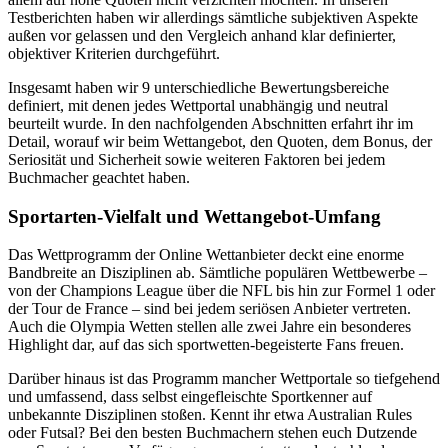
Testberichten haben wir allerdings sämtliche subjektiven Aspekte
außen vor gelassen und den Vergleich anhand klar definierter,
objektiver Kriterien durchgeführt.
Insgesamt haben wir 9 unterschiedliche Bewertungsbereiche
definiert, mit denen jedes Wettportal unabhängig und neutral
beurteilt wurde. In den nachfolgenden Abschnitten erfahrt ihr im
Detail, worauf wir beim Wettangebot, den Quoten, dem Bonus, der
Seriosität und Sicherheit sowie weiteren Faktoren bei jedem
Buchmacher geachtet haben.
Sportarten-Vielfalt und Wettangebot-Umfang
Das Wettprogramm der Online Wettanbieter deckt eine enorme
Bandbreite an Disziplinen ab. Sämtliche populären Wettbewerbe –
von der Champions League über die NFL bis hin zur Formel 1 oder
der Tour de France – sind bei jedem seriösen Anbieter vertreten.
Auch die Olympia Wetten stellen alle zwei Jahre ein besonderes
Highlight dar, auf das sich sportwetten-begeisterte Fans freuen.
Darüber hinaus ist das Programm mancher Wettportale so tiefgehend
und umfassend, dass selbst eingefleischte Sportkenner auf
unbekannte Disziplinen stoßen. Kennt ihr etwa Australian Rules
oder Futsal? Bei den besten Buchmachern stehen euch Dutzende