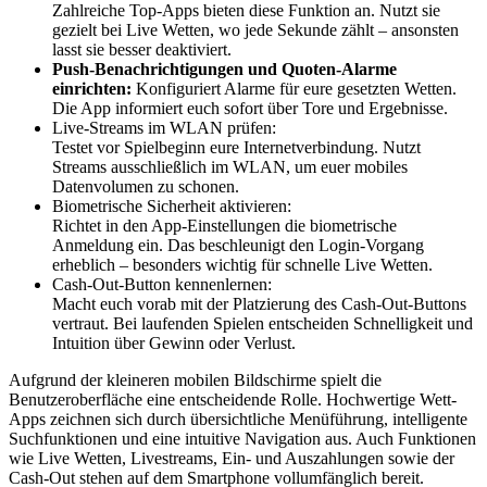
Zahlreiche Top-Apps bieten diese Funktion an. Nutzt sie
gezielt bei Live Wetten, wo jede Sekunde zählt – ansonsten
lasst sie besser deaktiviert.
Push-Benachrichtigungen und Quoten-Alarme
einrichten:
Konfiguriert Alarme für eure gesetzten Wetten.
Die App informiert euch sofort über Tore und Ergebnisse.
Live-Streams im WLAN prüfen:
Testet vor Spielbeginn eure Internetverbindung. Nutzt
Streams ausschließlich im WLAN, um euer mobiles
Datenvolumen zu schonen.
Biometrische Sicherheit aktivieren:
Richtet in den App-Einstellungen die biometrische
Anmeldung ein. Das beschleunigt den Login-Vorgang
erheblich – besonders wichtig für schnelle Live Wetten.
Cash-Out-Button kennenlernen:
Macht euch vorab mit der Platzierung des Cash-Out-Buttons
vertraut. Bei laufenden Spielen entscheiden Schnelligkeit und
Intuition über Gewinn oder Verlust.
Aufgrund der kleineren mobilen Bildschirme spielt die
Benutzeroberfläche eine entscheidende Rolle. Hochwertige Wett-
Apps zeichnen sich durch übersichtliche Menüführung, intelligente
Suchfunktionen und eine intuitive Navigation aus. Auch Funktionen
wie Live Wetten, Livestreams, Ein- und Auszahlungen sowie der
Cash-Out stehen auf dem Smartphone vollumfänglich bereit.