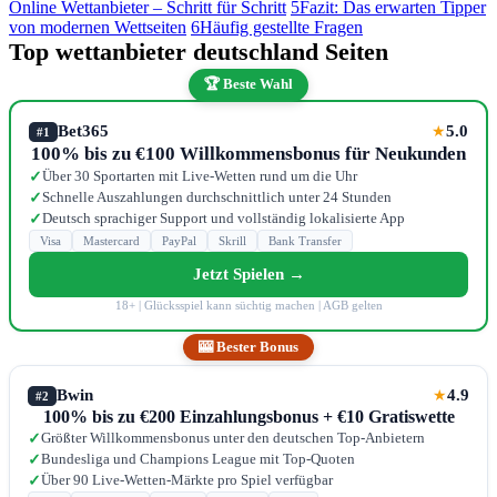
Online Wettanbieter – Schritt für Schritt
5
Fazit: Das erwarten Tipper
von modernen Wettseiten
6
Häufig gestellte Fragen
Top wettanbieter deutschland Seiten
🏆 Beste Wahl
Bet365
5.0
★
#1
100% bis zu €100 Willkommensbonus für Neukunden
Über 30 Sportarten mit Live-Wetten rund um die Uhr
✓
Schnelle Auszahlungen durchschnittlich unter 24 Stunden
✓
Deutsch sprachiger Support und vollständig lokalisierte App
✓
Visa
Mastercard
PayPal
Skrill
Bank Transfer
Jetzt Spielen →
18+ | Glücksspiel kann süchtig machen | AGB gelten
🎰 Bester Bonus
Bwin
4.9
★
#2
100% bis zu €200 Einzahlungsbonus + €10 Gratiswette
Größter Willkommensbonus unter den deutschen Top-Anbietern
✓
Bundesliga und Champions League mit Top-Quoten
✓
Über 90 Live-Wetten-Märkte pro Spiel verfügbar
✓