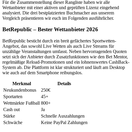
Für die Zusammenstellung dieser Rangliste haben wir alle
Wettanbieter mit einer aktiven und geprüften Lizenz eingehend
analysiert. Die drei bestplatzierten Buchmacher aus unserem
Vergleich präsentieren wir euch im Folgenden ausführlicher.
BetRepublic – Bester Wettanbieter 2026
BetRepublic besticht durch ein breit gefächertes Sportwetten-
Angebot, das sowohl Live Wetten als auch Live Streams für
unzählige Veranstaltungen umfasst. Neben hervorragenden Quoten
setzt sich der Anbieter durch Zusatzfunktionen wie den Bet Mentor,
regelmäßige Reload-Promotionen und ein lohnenswertes CashBack-
System ab. Die Plattform ist klar strukturiert und läuft am Desktop
wie auch auf dem Smartphone reibungslos.
Merkmal
Details
Neukundenbonus
250€
Sportarten
45+
Wettmärkte Fußball
800+
Cash out
Ja
Stärke
Schnelle Auszahlungen
Schwäche
Keine PayPal Zahlungen