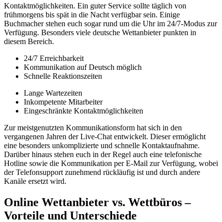
Kontaktmöglichkeiten. Ein guter Service sollte täglich von
frühmorgens bis spät in die Nacht verfügbar sein. Einige
Buchmacher stehen euch sogar rund um die Uhr im 24/7-Modus zur
Verfügung. Besonders viele deutsche Wettanbieter punkten in
diesem Bereich.
24/7 Erreichbarkeit
Kommunikation auf Deutsch möglich
Schnelle Reaktionszeiten
Lange Wartezeiten
Inkompetente Mitarbeiter
Eingeschränkte Kontaktmöglichkeiten
Zur meistgenutzten Kommunikationsform hat sich in den
vergangenen Jahren der Live-Chat entwickelt. Dieser ermöglicht
eine besonders unkomplizierte und schnelle Kontaktaufnahme.
Darüber hinaus stehen euch in der Regel auch eine telefonische
Hotline sowie die Kommunikation per E-Mail zur Verfügung, wobei
der Telefonsupport zunehmend rückläufig ist und durch andere
Kanäle ersetzt wird.
Online Wettanbieter vs. Wettbüros –
Vorteile und Unterschiede