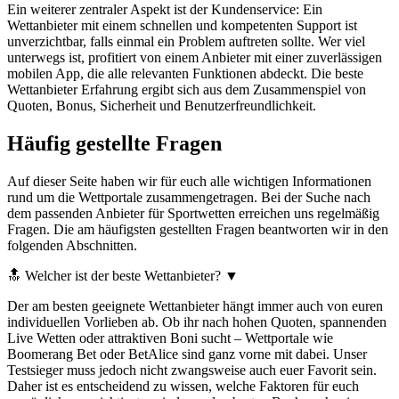
Ein weiterer zentraler Aspekt ist der Kundenservice: Ein
Wettanbieter mit einem schnellen und kompetenten Support ist
unverzichtbar, falls einmal ein Problem auftreten sollte. Wer viel
unterwegs ist, profitiert von einem Anbieter mit einer zuverlässigen
mobilen App, die alle relevanten Funktionen abdeckt. Die beste
Wettanbieter Erfahrung ergibt sich aus dem Zusammenspiel von
Quoten, Bonus, Sicherheit und Benutzerfreundlichkeit.
Häufig gestellte Fragen
Auf dieser Seite haben wir für euch alle wichtigen Informationen
rund um die Wettportale zusammengetragen. Bei der Suche nach
dem passenden Anbieter für Sportwetten erreichen uns regelmäßig
Fragen. Die am häufigsten gestellten Fragen beantworten wir in den
folgenden Abschnitten.
🔝 Welcher ist der beste Wettanbieter?
▼
Der am besten geeignete Wettanbieter hängt immer auch von euren
individuellen Vorlieben ab. Ob ihr nach hohen Quoten, spannenden
Live Wetten oder attraktiven Boni sucht – Wettportale wie
Boomerang Bet oder BetAlice sind ganz vorne mit dabei. Unser
Testsieger muss jedoch nicht zwangsweise auch euer Favorit sein.
Daher ist es entscheidend zu wissen, welche Faktoren für euch