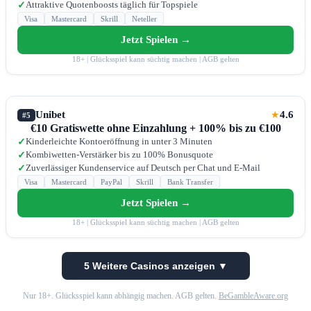
Attraktive Quotenboosts täglich für Topspiele
✓
Visa
Mastercard
Skrill
Neteller
Jetzt Spielen →
18+ | Glücksspiel kann süchtig machen | AGB gelten
Unibet
4.6
★
#5
€10 Gratiswette ohne Einzahlung + 100% bis zu €100
Kinderleichte Kontoeröffnung in unter 3 Minuten
✓
Kombiwetten-Verstärker bis zu 100% Bonusquote
✓
Zuverlässiger Kundenservice auf Deutsch per Chat und E-Mail
✓
Visa
Mastercard
PayPal
Skrill
Bank Transfer
Jetzt Spielen →
18+ | Glücksspiel kann süchtig machen | AGB gelten
5 Weitere Casinos anzeigen ▼
Nur 18+. Glücksspiel kann abhängig machen. AGB gelten.
BeGambleAware.org