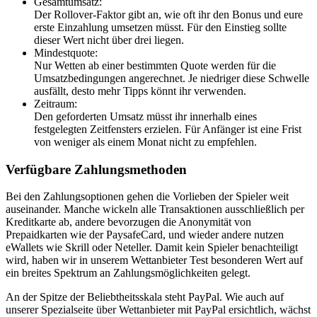
Gesamtumsatz:
Der Rollover-Faktor gibt an, wie oft ihr den Bonus und eure
erste Einzahlung umsetzen müsst. Für den Einstieg sollte
dieser Wert nicht über drei liegen.
Mindestquote:
Nur Wetten ab einer bestimmten Quote werden für die
Umsatzbedingungen angerechnet. Je niedriger diese Schwelle
ausfällt, desto mehr Tipps könnt ihr verwenden.
Zeitraum:
Den geforderten Umsatz müsst ihr innerhalb eines
festgelegten Zeitfensters erzielen. Für Anfänger ist eine Frist
von weniger als einem Monat nicht zu empfehlen.
Verfügbare Zahlungsmethoden
Bei den Zahlungsoptionen gehen die Vorlieben der Spieler weit
auseinander. Manche wickeln alle Transaktionen ausschließlich per
Kreditkarte ab, andere bevorzugen die Anonymität von
Prepaidkarten wie der PaysafeCard, und wieder andere nutzen
eWallets wie Skrill oder Neteller. Damit kein Spieler benachteiligt
wird, haben wir in unserem Wettanbieter Test besonderen Wert auf
ein breites Spektrum an Zahlungsmöglichkeiten gelegt.
An der Spitze der Beliebtheitsskala steht PayPal. Wie auch auf
unserer Spezialseite über Wettanbieter mit PayPal ersichtlich, wächst