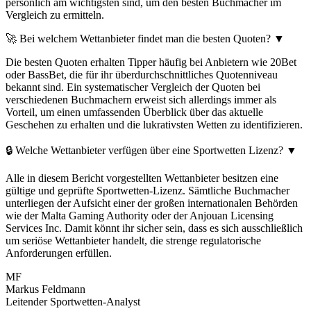
persönlich am wichtigsten sind, um den besten Buchmacher im
Vergleich zu ermitteln.
🚀 Bei welchem Wettanbieter findet man die besten Quoten?
▼
Die besten Quoten erhalten Tipper häufig bei Anbietern wie 20Bet
oder BassBet, die für ihr überdurchschnittliches Quotenniveau
bekannt sind. Ein systematischer Vergleich der Quoten bei
verschiedenen Buchmachern erweist sich allerdings immer als
Vorteil, um einen umfassenden Überblick über das aktuelle
Geschehen zu erhalten und die lukrativsten Wetten zu identifizieren.
🔒 Welche Wettanbieter verfügen über eine Sportwetten Lizenz?
▼
Alle in diesem Bericht vorgestellten Wettanbieter besitzen eine
gültige und geprüfte Sportwetten-Lizenz. Sämtliche Buchmacher
unterliegen der Aufsicht einer der großen internationalen Behörden
wie der Malta Gaming Authority oder der Anjouan Licensing
Services Inc. Damit könnt ihr sicher sein, dass es sich ausschließlich
um seriöse Wettanbieter handelt, die strenge regulatorische
Anforderungen erfüllen.
MF
Markus Feldmann
Leitender Sportwetten-Analyst