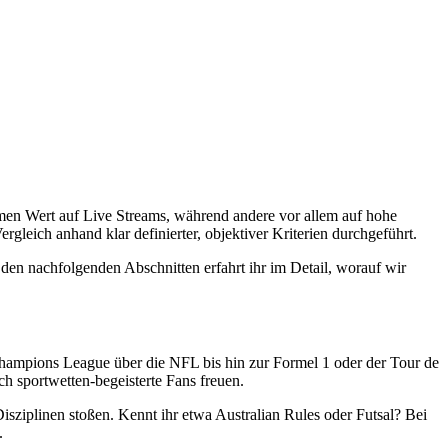
rmen Wert auf Live Streams, während andere vor allem auf hohe
gleich anhand klar definierter, objektiver Kriterien durchgeführt.
 den nachfolgenden Abschnitten erfahrt ihr im Detail, worauf wir
hampions League über die NFL bis hin zur Formel 1 oder der Tour de
ch sportwetten-begeisterte Fans freuen.
sziplinen stoßen. Kennt ihr etwa Australian Rules oder Futsal? Bei
.