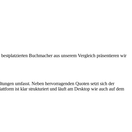
i bestplatzierten Buchmacher aus unserem Vergleich präsentieren wir
altungen umfasst. Neben hervorragenden Quoten setzt sich der
form ist klar strukturiert und läuft am Desktop wie auch auf dem