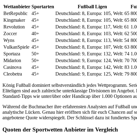
Wettanbieter
Sportarten
Fußball Ligen
Fu
BetRepublic
45+
Deutschland: 8, Europa: 105, Welt: 65
80
Kingmaker
45+
Deutschland: 8, Europa: 105, Welt: 65
80
Revolution
45+
Deutschland: 8, Europa: 117, Welt: 61
1.
Zoccer
40+
Deutschland: 8, Europa: 103, Welt: 62
50
Wyns
45+
Deutschland: 8, Europa: 113, Welt: 54
80
VulkanSpiele
45+
Deutschland: 8, Europa: 107, Welt: 63
80
Sportaza
50+
Deutschland: 9, Europa: 132, Welt: 74
1.
Midarion
50+
Deutschland: 9, Europa: 124, Welt: 70
70
Casinova
45+
Deutschland: 8, Europa: 142, Welt: 83
1.
Cleobetra
45+
Deutschland: 9, Europa: 125, Welt: 79
80
König Fußball dominiert selbstverständlich jedes Wettprogramm. Seri
Eliteligen sind auch zahlreiche unterklassige Divisionen im Angebot
Standard-Tipps wie unter/über oder Handicap über 1.000 Optionen au
Während die Buchmacher ihre erfahrensten Analysten auf Fußball und 
analytische Lücken. Genau hier eröffnen sich für euch Chancen auf so
angebotene Quote widerspiegelt. Der Schlüssel dazu ist fundiertes Sp
Quoten der Sportwetten Anbieter im Vergleich