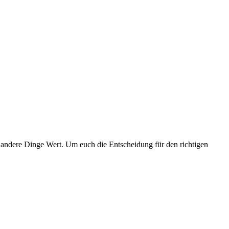
f andere Dinge Wert. Um euch die Entscheidung für den richtigen