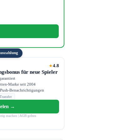
Auszahlung
4.8
★
gsbonus für neue Spieler
arantiert
tten-Marke seit 2004
t-Push-Benachrichtigungen
Transfer
ielen →
htig machen | AGB gelten