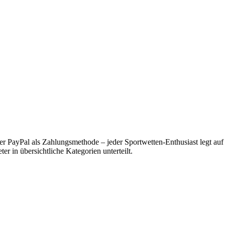
er PayPal als Zahlungsmethode – jeder Sportwetten-Enthusiast legt au
r in übersichtliche Kategorien unterteilt.