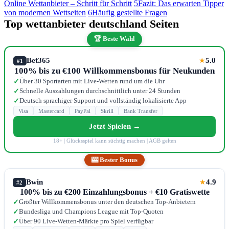
Online Wettanbieter – Schritt für Schritt
5
Fazit: Das erwarten Tipper
von modernen Wettseiten
6
Häufig gestellte Fragen
Top wettanbieter deutschland Seiten
🏆 Beste Wahl
Bet365
5.0
★
#1
100% bis zu €100 Willkommensbonus für Neukunden
Über 30 Sportarten mit Live-Wetten rund um die Uhr
✓
Schnelle Auszahlungen durchschnittlich unter 24 Stunden
✓
Deutsch sprachiger Support und vollständig lokalisierte App
✓
Visa
Mastercard
PayPal
Skrill
Bank Transfer
Jetzt Spielen →
18+ | Glücksspiel kann süchtig machen | AGB gelten
🎰 Bester Bonus
Bwin
4.9
★
#2
100% bis zu €200 Einzahlungsbonus + €10 Gratiswette
Größter Willkommensbonus unter den deutschen Top-Anbietern
✓
Bundesliga und Champions League mit Top-Quoten
✓
Über 90 Live-Wetten-Märkte pro Spiel verfügbar
✓