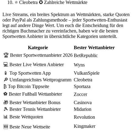
⭐ Cleobetra ✪ Zahlreiche Wettmärkte
Live Streams, ein breites Spektrum an Wettmärkten, starke Quoten
oder PayPal als Zahlungsmethode – jeder Sportwetten-Enthusiast
legt auf andere Dinge Wert. Um euch die Entscheidung für den
richtigen Buchmacher zu vereinfachen, haben wir die besten
Sportwetten Anbieter in übersichtliche Kategorien unterteilt.
Kategorie
Bester Wettanbieter
🏆 Bester Sportwettenanbieter 2026
BetRepublic
💻 Bester Live Wetten Anbieter
Wyns
📱 Top Sportwetten App
VulkanSpiele
🔎 Umfangreichstes Wettprogramm
Cleobetra
₿ Top Bitcoin Tippseite
Sportaza
⚽ Bester Fußball Wettanbieter
Zoccer
🎁 Bester Wettanbieter Bonus
Casinova
🎾 Bester Tennis Wettanbieter
Midarion
📊 Beste Wettquoten
Revolution
Kingmaker
🆕 Beste Neue Wettseite