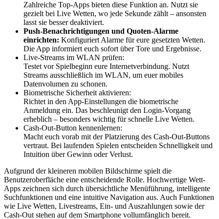
Zahlreiche Top-Apps bieten diese Funktion an. Nutzt sie
gezielt bei Live Wetten, wo jede Sekunde zählt – ansonsten
lasst sie besser deaktiviert.
Push-Benachrichtigungen und Quoten-Alarme
einrichten:
Konfiguriert Alarme für eure gesetzten Wetten.
Die App informiert euch sofort über Tore und Ergebnisse.
Live-Streams im WLAN prüfen:
Testet vor Spielbeginn eure Internetverbindung. Nutzt
Streams ausschließlich im WLAN, um euer mobiles
Datenvolumen zu schonen.
Biometrische Sicherheit aktivieren:
Richtet in den App-Einstellungen die biometrische
Anmeldung ein. Das beschleunigt den Login-Vorgang
erheblich – besonders wichtig für schnelle Live Wetten.
Cash-Out-Button kennenlernen:
Macht euch vorab mit der Platzierung des Cash-Out-Buttons
vertraut. Bei laufenden Spielen entscheiden Schnelligkeit und
Intuition über Gewinn oder Verlust.
Aufgrund der kleineren mobilen Bildschirme spielt die
Benutzeroberfläche eine entscheidende Rolle. Hochwertige Wett-
Apps zeichnen sich durch übersichtliche Menüführung, intelligente
Suchfunktionen und eine intuitive Navigation aus. Auch Funktionen
wie Live Wetten, Livestreams, Ein- und Auszahlungen sowie der
Cash-Out stehen auf dem Smartphone vollumfänglich bereit.