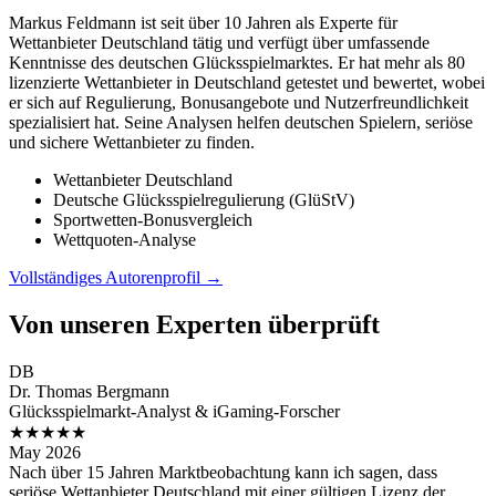
Markus Feldmann ist seit über 10 Jahren als Experte für
Wettanbieter Deutschland tätig und verfügt über umfassende
Kenntnisse des deutschen Glücksspielmarktes. Er hat mehr als 80
lizenzierte Wettanbieter in Deutschland getestet und bewertet, wobei
er sich auf Regulierung, Bonusangebote und Nutzerfreundlichkeit
spezialisiert hat. Seine Analysen helfen deutschen Spielern, seriöse
und sichere Wettanbieter zu finden.
Wettanbieter Deutschland
Deutsche Glücksspielregulierung (GlüStV)
Sportwetten-Bonusvergleich
Wettquoten-Analyse
Vollständiges Autorenprofil →
Von unseren Experten überprüft
DB
Dr. Thomas Bergmann
Glücksspielmarkt-Analyst & iGaming-Forscher
★★★★★
May 2026
Nach über 15 Jahren Marktbeobachtung kann ich sagen, dass
seriöse Wettanbieter Deutschland mit einer gültigen Lizenz der