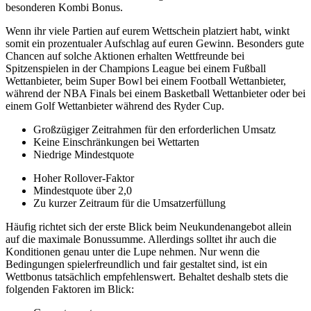
besonderen Kombi Bonus.
Wenn ihr viele Partien auf eurem Wettschein platziert habt, winkt
somit ein prozentualer Aufschlag auf euren Gewinn. Besonders gute
Chancen auf solche Aktionen erhalten Wettfreunde bei
Spitzenspielen in der Champions League bei einem Fußball
Wettanbieter, beim Super Bowl bei einem Football Wettanbieter,
während der NBA Finals bei einem Basketball Wettanbieter oder bei
einem Golf Wettanbieter während des Ryder Cup.
Großzügiger Zeitrahmen für den erforderlichen Umsatz
Keine Einschränkungen bei Wettarten
Niedrige Mindestquote
Hoher Rollover-Faktor
Mindestquote über 2,0
Zu kurzer Zeitraum für die Umsatzerfüllung
Häufig richtet sich der erste Blick beim Neukundenangebot allein
auf die maximale Bonussumme. Allerdings solltet ihr auch die
Konditionen genau unter die Lupe nehmen. Nur wenn die
Bedingungen spielerfreundlich und fair gestaltet sind, ist ein
Wettbonus tatsächlich empfehlenswert. Behaltet deshalb stets die
folgenden Faktoren im Blick: