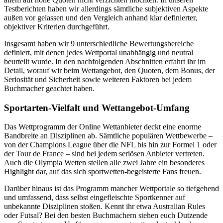
Testberichten haben wir allerdings sämtliche subjektiven Aspekte
außen vor gelassen und den Vergleich anhand klar definierter,
objektiver Kriterien durchgeführt.
Insgesamt haben wir 9 unterschiedliche Bewertungsbereiche
definiert, mit denen jedes Wettportal unabhängig und neutral
beurteilt wurde. In den nachfolgenden Abschnitten erfahrt ihr im
Detail, worauf wir beim Wettangebot, den Quoten, dem Bonus, der
Seriosität und Sicherheit sowie weiteren Faktoren bei jedem
Buchmacher geachtet haben.
Sportarten-Vielfalt und Wettangebot-Umfang
Das Wettprogramm der Online Wettanbieter deckt eine enorme
Bandbreite an Disziplinen ab. Sämtliche populären Wettbewerbe –
von der Champions League über die NFL bis hin zur Formel 1 oder
der Tour de France – sind bei jedem seriösen Anbieter vertreten.
Auch die Olympia Wetten stellen alle zwei Jahre ein besonderes
Highlight dar, auf das sich sportwetten-begeisterte Fans freuen.
Darüber hinaus ist das Programm mancher Wettportale so tiefgehend
und umfassend, dass selbst eingefleischte Sportkenner auf
unbekannte Disziplinen stoßen. Kennt ihr etwa Australian Rules
oder Futsal? Bei den besten Buchmachern stehen euch Dutzende