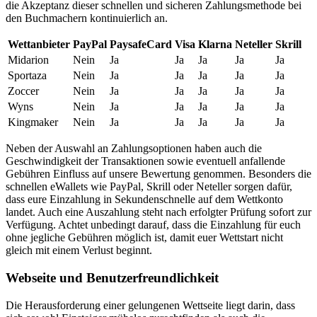
die Akzeptanz dieser schnellen und sicheren Zahlungsmethode bei
den Buchmachern kontinuierlich an.
Wettanbieter
PayPal
PaysafeCard
Visa
Klarna
Neteller
Skrill
Midarion
Nein
Ja
Ja
Ja
Ja
Ja
Sportaza
Nein
Ja
Ja
Ja
Ja
Ja
Zoccer
Nein
Ja
Ja
Ja
Ja
Ja
Wyns
Nein
Ja
Ja
Ja
Ja
Ja
Kingmaker
Nein
Ja
Ja
Ja
Ja
Ja
Neben der Auswahl an Zahlungsoptionen haben auch die
Geschwindigkeit der Transaktionen sowie eventuell anfallende
Gebühren Einfluss auf unsere Bewertung genommen. Besonders die
schnellen eWallets wie PayPal, Skrill oder Neteller sorgen dafür,
dass eure Einzahlung in Sekundenschnelle auf dem Wettkonto
landet. Auch eine Auszahlung steht nach erfolgter Prüfung sofort zur
Verfügung. Achtet unbedingt darauf, dass die Einzahlung für euch
ohne jegliche Gebühren möglich ist, damit euer Wettstart nicht
gleich mit einem Verlust beginnt.
Webseite und Benutzerfreundlichkeit
Die Herausforderung einer gelungenen Wettseite liegt darin, dass