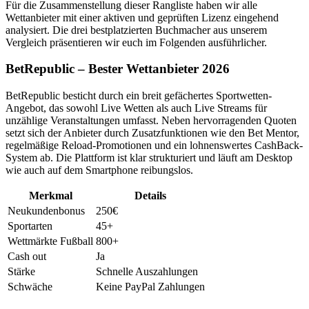
Für die Zusammenstellung dieser Rangliste haben wir alle
Wettanbieter mit einer aktiven und geprüften Lizenz eingehend
analysiert. Die drei bestplatzierten Buchmacher aus unserem
Vergleich präsentieren wir euch im Folgenden ausführlicher.
BetRepublic – Bester Wettanbieter 2026
BetRepublic besticht durch ein breit gefächertes Sportwetten-
Angebot, das sowohl Live Wetten als auch Live Streams für
unzählige Veranstaltungen umfasst. Neben hervorragenden Quoten
setzt sich der Anbieter durch Zusatzfunktionen wie den Bet Mentor,
regelmäßige Reload-Promotionen und ein lohnenswertes CashBack-
System ab. Die Plattform ist klar strukturiert und läuft am Desktop
wie auch auf dem Smartphone reibungslos.
Merkmal
Details
Neukundenbonus
250€
Sportarten
45+
Wettmärkte Fußball
800+
Cash out
Ja
Stärke
Schnelle Auszahlungen
Schwäche
Keine PayPal Zahlungen