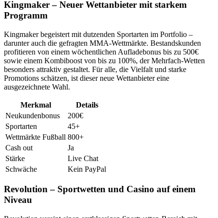
Kingmaker – Neuer Wettanbieter mit starkem
Programm
Kingmaker begeistert mit dutzenden Sportarten im Portfolio –
darunter auch die gefragten MMA-Wettmärkte. Bestandskunden
profitieren von einem wöchentlichen Aufladebonus bis zu 500€
sowie einem Kombiboost von bis zu 100%, der Mehrfach-Wetten
besonders attraktiv gestaltet. Für alle, die Vielfalt und starke
Promotions schätzen, ist dieser neue Wettanbieter eine
ausgezeichnete Wahl.
Merkmal
Details
Neukundenbonus
200€
Sportarten
45+
Wettmärkte Fußball
800+
Cash out
Ja
Stärke
Live Chat
Schwäche
Kein PayPal
Revolution – Sportwetten und Casino auf einem
Niveau