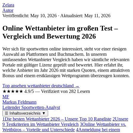
Zelara
Autor
Veröffentlicht: May 10, 2026
·
Aktualisiert: May 11, 2026
Online Wettanbieter im großen Test –
Vergleich und Bewertung 2026
Wer sich für sportwetten online interessiert, steht vor einer riesigen
Auswahl an Plattformen und Buchmachern. In unserem
umfassenden Wettanbieter Vergleich haben wir sämtliche relevanten
Portale mit gültiger Lizenz geprüft und bewertet. Hier erfahrt ihr,
welche Anbieter im Jahr 2026 mit starken Quoten, einem attraktiven
Bonus und einem erstklassigen Wettprogramm überzeugen konnten.
Top ansehen wettanbieter deutschland →
★★★★★
4.9/5 — Verifiziert von 282 Lesern
MF
Markus Feldmann
Leitender Sportwetten-Analyst
☰
Inhaltsverzeichnis
▼
1
Die besten Wettanbieter 2026 – Unsere Top 10 Rangliste
2
Unsere
9 Testkriterien im Wettanbieter Vergleich
3
Online Wettanbieter vs.
Wettbüros – Vorteile und Unterschiede
4
Anmeldung bei einem