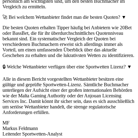
persönlich am wichtigsten sind, um den besten Buchmacher im
Vergleich zu ermitteln.
🚀 Bei welchem Wettanbieter findet man die besten Quoten?
▼
Die besten Quoten erhalten Tipper häufig bei Anbietern wie 20Bet
oder BassBet, die für ihr überdurchschnittliches Quotenniveau
bekannt sind. Ein systematischer Vergleich der Quoten bei
verschiedenen Buchmachern erweist sich allerdings immer als
Vorteil, um einen umfassenden Überblick über das aktuelle
Geschehen zu erhalten und die lukrativsten Wetten zu identifizieren.
🔒 Welche Wettanbieter verfügen über eine Sportwetten Lizenz?
▼
Alle in diesem Bericht vorgestellten Wettanbieter besitzen eine
gültige und geprüfte Sportwetten-Lizenz. Sämtliche Buchmacher
unterliegen der Aufsicht einer der großen internationalen Behörden
wie der Malta Gaming Authority oder der Anjouan Licensing
Services Inc. Damit könnt ihr sicher sein, dass es sich ausschließlich
um seriöse Wettanbieter handelt, die strenge regulatorische
Anforderungen erfüllen.
MF
Markus Feldmann
Leitender Sportwetten-Analyst