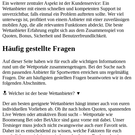
Ein weiterer zentraler Aspekt ist der Kundenservice: Ein
Wettanbieter mit einem schnellen und kompetenten Support ist
unverzichtbar, falls einmal ein Problem auftreten sollte. Wer viel
unterwegs ist, profitiert von einem Anbieter mit einer zuverlässigen
mobilen App, die alle relevanten Funktionen abdeckt. Die beste
Wettanbieter Erfahrung ergibt sich aus dem Zusammenspiel von
Quoten, Bonus, Sicherheit und Benutzerfreundlichkeit.
Häufig gestellte Fragen
Auf dieser Seite haben wir für euch alle wichtigen Informationen
rund um die Wettportale zusammengetragen. Bei der Suche nach
dem passenden Anbieter für Sportwetten erreichen uns regelmäßig
Fragen. Die am häufigsten gestellten Fragen beantworten wir in den
folgenden Abschnitten.
🔝 Welcher ist der beste Wettanbieter?
▼
Der am besten geeignete Wettanbieter hängt immer auch von euren
individuellen Vorlieben ab. Ob ihr nach hohen Quoten, spannenden
Live Wetten oder attraktiven Boni sucht – Wettportale wie
Boomerang Bet oder BetAlice sind ganz vorne mit dabei. Unser
Testsieger muss jedoch nicht zwangsweise auch euer Favorit sein.
Daher ist es entscheidend zu wissen, welche Faktoren für euch