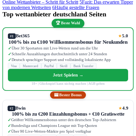
Online Wettanbieter – Schritt für Schritt
5
Fazit: Das erwarten Tipper
von modernen Wettseiten
6
Häufig gestellte Fragen
Top wettanbieter deutschland Seiten
🏆 Beste Wahl
Bet365
5.0
★
#1
100% bis zu €100 Willkommensbonus für Neukunden
Über 30 Sportarten mit Live-Wetten rund um die Uhr
✓
Schnelle Auszahlungen durchschnittlich unter 24 Stunden
✓
Deutsch sprachiger Support und vollständig lokalisierte App
✓
Visa
Mastercard
PayPal
Skrill
Bank Transfer
Jetzt Spielen →
18+ | Glücksspiel kann süchtig machen | AGB gelten
🎰 Bester Bonus
Bwin
4.9
★
#2
100% bis zu €200 Einzahlungsbonus + €10 Gratiswette
Größter Willkommensbonus unter den deutschen Top-Anbietern
✓
Bundesliga und Champions League mit Top-Quoten
✓
Über 90 Live-Wetten-Märkte pro Spiel verfügbar
✓