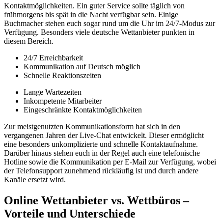
Kontaktmöglichkeiten. Ein guter Service sollte täglich von
frühmorgens bis spät in die Nacht verfügbar sein. Einige
Buchmacher stehen euch sogar rund um die Uhr im 24/7-Modus zur
Verfügung. Besonders viele deutsche Wettanbieter punkten in
diesem Bereich.
24/7 Erreichbarkeit
Kommunikation auf Deutsch möglich
Schnelle Reaktionszeiten
Lange Wartezeiten
Inkompetente Mitarbeiter
Eingeschränkte Kontaktmöglichkeiten
Zur meistgenutzten Kommunikationsform hat sich in den
vergangenen Jahren der Live-Chat entwickelt. Dieser ermöglicht
eine besonders unkomplizierte und schnelle Kontaktaufnahme.
Darüber hinaus stehen euch in der Regel auch eine telefonische
Hotline sowie die Kommunikation per E-Mail zur Verfügung, wobei
der Telefonsupport zunehmend rückläufig ist und durch andere
Kanäle ersetzt wird.
Online Wettanbieter vs. Wettbüros –
Vorteile und Unterschiede