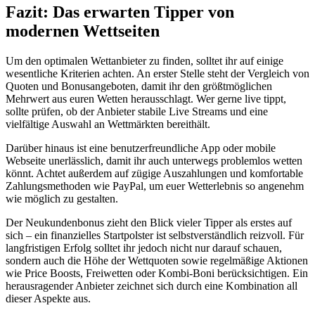
Fazit: Das erwarten Tipper von
modernen Wettseiten
Um den optimalen Wettanbieter zu finden, solltet ihr auf einige
wesentliche Kriterien achten. An erster Stelle steht der Vergleich von
Quoten und Bonusangeboten, damit ihr den größtmöglichen
Mehrwert aus euren Wetten herausschlagt. Wer gerne live tippt,
sollte prüfen, ob der Anbieter stabile Live Streams und eine
vielfältige Auswahl an Wettmärkten bereithält.
Darüber hinaus ist eine benutzerfreundliche App oder mobile
Webseite unerlässlich, damit ihr auch unterwegs problemlos wetten
könnt. Achtet außerdem auf zügige Auszahlungen und komfortable
Zahlungsmethoden wie PayPal, um euer Wetterlebnis so angenehm
wie möglich zu gestalten.
Der Neukundenbonus zieht den Blick vieler Tipper als erstes auf
sich – ein finanzielles Startpolster ist selbstverständlich reizvoll. Für
langfristigen Erfolg solltet ihr jedoch nicht nur darauf schauen,
sondern auch die Höhe der Wettquoten sowie regelmäßige Aktionen
wie Price Boosts, Freiwetten oder Kombi-Boni berücksichtigen. Ein
herausragender Anbieter zeichnet sich durch eine Kombination all
dieser Aspekte aus.