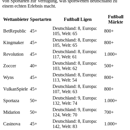
von Sportarten zur Verfügung, was sportwetten deutschland zu
einem echten Erlebnis macht.
Fußball
Wettanbieter
Sportarten
Fußball Ligen
Märkte
Deutschland: 8, Europa:
BetRepublic
45+
800+
105, Welt: 65
Deutschland: 8, Europa:
Kingmaker
45+
800+
105, Welt: 65
Deutschland: 8, Europa:
Revolution
45+
1.000+
117, Welt: 61
Deutschland: 8, Europa:
Zoccer
40+
500+
103, Welt: 62
Deutschland: 8, Europa:
Wyns
45+
800+
113, Welt: 54
Deutschland: 8, Europa:
VulkanSpiele
45+
800+
107, Welt: 63
Deutschland: 9, Europa:
Sportaza
50+
1.000+
132, Welt: 74
Deutschland: 9, Europa:
Midarion
50+
700+
124, Welt: 70
Deutschland: 8, Europa:
Casinova
45+
1.000+
142, Welt: 83