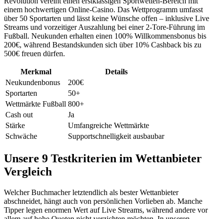
Revolution vereint einen erstklassigen Sportwetten-Bereich mit
einem hochwertigen Online-Casino. Das Wettprogramm umfasst
über 50 Sportarten und lässt keine Wünsche offen – inklusive Live
Streams und vorzeitiger Auszahlung bei einer 2-Tore-Führung im
Fußball. Neukunden erhalten einen 100% Willkommensbonus bis
200€, während Bestandskunden sich über 10% Cashback bis zu
500€ freuen dürfen.
Merkmal
Details
Neukundenbonus
200€
Sportarten
50+
Wettmärkte Fußball
800+
Cash out
Ja
Stärke
Umfangreiche Wettmärkte
Schwäche
Supportschnelligkeit ausbaubar
Unsere 9 Testkriterien im Wettanbieter
Vergleich
Welcher Buchmacher letztendlich als bester Wettanbieter
abschneidet, hängt auch von persönlichen Vorlieben ab. Manche
Tipper legen enormen Wert auf Live Streams, während andere vor
allem auf hohe Quoten nicht verzichten möchten. In unseren