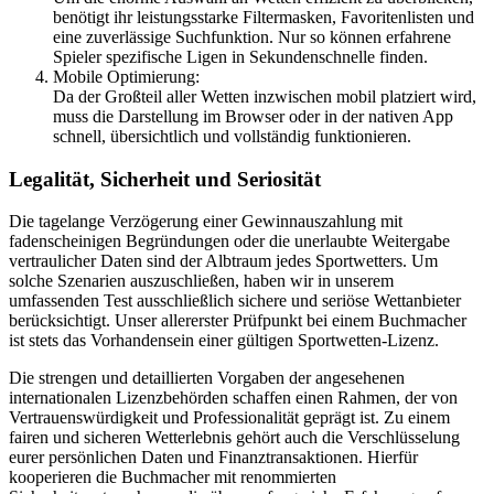
benötigt ihr leistungsstarke Filtermasken, Favoritenlisten und
eine zuverlässige Suchfunktion. Nur so können erfahrene
Spieler spezifische Ligen in Sekundenschnelle finden.
Mobile Optimierung:
Da der Großteil aller Wetten inzwischen mobil platziert wird,
muss die Darstellung im Browser oder in der nativen App
schnell, übersichtlich und vollständig funktionieren.
Legalität, Sicherheit und Seriosität
Die tagelange Verzögerung einer Gewinnauszahlung mit
fadenscheinigen Begründungen oder die unerlaubte Weitergabe
vertraulicher Daten sind der Albtraum jedes Sportwetters. Um
solche Szenarien auszuschließen, haben wir in unserem
umfassenden Test ausschließlich sichere und seriöse Wettanbieter
berücksichtigt. Unser allererster Prüfpunkt bei einem Buchmacher
ist stets das Vorhandensein einer gültigen Sportwetten-Lizenz.
Die strengen und detaillierten Vorgaben der angesehenen
internationalen Lizenzbehörden schaffen einen Rahmen, der von
Vertrauenswürdigkeit und Professionalität geprägt ist. Zu einem
fairen und sicheren Wetterlebnis gehört auch die Verschlüsselung
eurer persönlichen Daten und Finanztransaktionen. Hierfür
kooperieren die Buchmacher mit renommierten