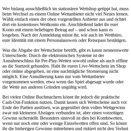
Wer bislang ausschließlich im stationären Wettshop getippt hat, muss
beim Wechsel zu einem Online Wettanbieter nicht viel Neues lernen.
Wählt einfach einen der oben vorgestellten Anbieter aus und richtet
dort ein kostenloses Wettkonto ein. Anschließend ladet ihr euer
Konto mit einem beliebigen Betrag auf – und schon kann es
losgehen. Nach der Anmeldung müsst ihr, wie auch im Wettbüro,
eure Identität mit einem Personalausweis oder Reisepass bestätigen.
Was die Abgabe der Wettscheine betrifft, gibt es kaum nennenswerte
Unterschiede. Durch die elektronischen Systeme ist der
Annahmeschluss für Pre-Play-Wetten sowohl online als auch offline
an die Startzeit gebunden. Habt ihr euren Live-Wettschein im Shop
oder online abgegeben, ist eine nachträgliche Stornierung nicht
möglich. Eine Annullierung kann nur vom Wettanbieter
vorgenommen werden, etwa wenn das Spiel abgesagt wurde oder
die Wette aus anderen Gründen ungültig wird.
Bei vielen Online Buchmachern könnt ihr jedoch die praktische
Cash-Out-Funktion nutzen. Damit lassen sich Wettscheine auch vor
Ende der Partien auslösen, was gegenüber dem vollen Wettgewinn
zwar mit kleineren Abzügen verbunden ist, aber einen vorzeitigen
Gewinn sicherstellt. Besonders sinnvoll ist dies bei Kombiwetten,
wenn nur noch eine oder wenige Einzelwetten offen sind. So könnt
ihr die bisherigen Gewinne mitnehmen und riskiert nicht den Verlust