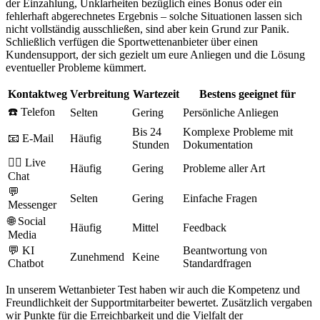
der Einzahlung, Unklarheiten bezüglich eines Bonus oder ein
fehlerhaft abgerechnetes Ergebnis – solche Situationen lassen sich
nicht vollständig ausschließen, sind aber kein Grund zur Panik.
Schließlich verfügen die Sportwettenanbieter über einen
Kundensupport, der sich gezielt um eure Anliegen und die Lösung
eventueller Probleme kümmert.
Kontaktweg
Verbreitung
Wartezeit
Bestens geeignet für
☎️ Telefon
Selten
Gering
Persönliche Anliegen
Bis 24
Komplexe Probleme mit
📧 E-Mail
Häufig
Stunden
Dokumentation
👩‍⚕️ Live
Häufig
Gering
Probleme aller Art
Chat
💬
Selten
Gering
Einfache Fragen
Messenger
🌐 Social
Häufig
Mittel
Feedback
Media
💬 KI
Beantwortung von
Zunehmend
Keine
Chatbot
Standardfragen
In unserem Wettanbieter Test haben wir auch die Kompetenz und
Freundlichkeit der Supportmitarbeiter bewertet. Zusätzlich vergaben
wir Punkte für die Erreichbarkeit und die Vielfalt der