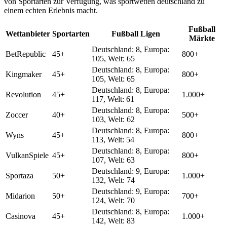
von Sportarten zur Verfügung, was sportwetten deutschland zu
einem echten Erlebnis macht.
Fußball
Wettanbieter
Sportarten
Fußball Ligen
Märkte
Deutschland: 8, Europa:
BetRepublic
45+
800+
105, Welt: 65
Deutschland: 8, Europa:
Kingmaker
45+
800+
105, Welt: 65
Deutschland: 8, Europa:
Revolution
45+
1.000+
117, Welt: 61
Deutschland: 8, Europa:
Zoccer
40+
500+
103, Welt: 62
Deutschland: 8, Europa:
Wyns
45+
800+
113, Welt: 54
Deutschland: 8, Europa:
VulkanSpiele
45+
800+
107, Welt: 63
Deutschland: 9, Europa:
Sportaza
50+
1.000+
132, Welt: 74
Deutschland: 9, Europa:
Midarion
50+
700+
124, Welt: 70
Deutschland: 8, Europa:
Casinova
45+
1.000+
142, Welt: 83