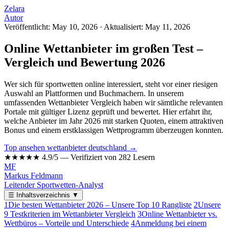
Zelara
Autor
Veröffentlicht: May 10, 2026
·
Aktualisiert: May 11, 2026
Online Wettanbieter im großen Test –
Vergleich und Bewertung 2026
Wer sich für sportwetten online interessiert, steht vor einer riesigen
Auswahl an Plattformen und Buchmachern. In unserem
umfassenden Wettanbieter Vergleich haben wir sämtliche relevanten
Portale mit gültiger Lizenz geprüft und bewertet. Hier erfahrt ihr,
welche Anbieter im Jahr 2026 mit starken Quoten, einem attraktiven
Bonus und einem erstklassigen Wettprogramm überzeugen konnten.
Top ansehen wettanbieter deutschland →
★★★★★
4.9/5 — Verifiziert von 282 Lesern
MF
Markus Feldmann
Leitender Sportwetten-Analyst
☰
Inhaltsverzeichnis
▼
1
Die besten Wettanbieter 2026 – Unsere Top 10 Rangliste
2
Unsere
9 Testkriterien im Wettanbieter Vergleich
3
Online Wettanbieter vs.
Wettbüros – Vorteile und Unterschiede
4
Anmeldung bei einem