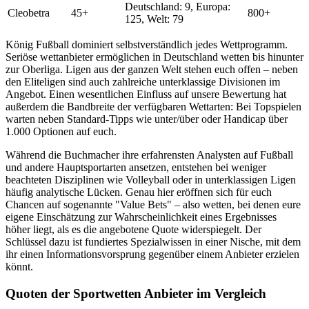
Deutschland: 9, Europa:
Cleobetra
45+
800+
125, Welt: 79
König Fußball dominiert selbstverständlich jedes Wettprogramm.
Seriöse wettanbieter ermöglichen in Deutschland wetten bis hinunter
zur Oberliga. Ligen aus der ganzen Welt stehen euch offen – neben
den Eliteligen sind auch zahlreiche unterklassige Divisionen im
Angebot. Einen wesentlichen Einfluss auf unsere Bewertung hat
außerdem die Bandbreite der verfügbaren Wettarten: Bei Topspielen
warten neben Standard-Tipps wie unter/über oder Handicap über
1.000 Optionen auf euch.
Während die Buchmacher ihre erfahrensten Analysten auf Fußball
und andere Hauptsportarten ansetzen, entstehen bei weniger
beachteten Disziplinen wie Volleyball oder in unterklassigen Ligen
häufig analytische Lücken. Genau hier eröffnen sich für euch
Chancen auf sogenannte "Value Bets" – also wetten, bei denen eure
eigene Einschätzung zur Wahrscheinlichkeit eines Ergebnisses
höher liegt, als es die angebotene Quote widerspiegelt. Der
Schlüssel dazu ist fundiertes Spezialwissen in einer Nische, mit dem
ihr einen Informationsvorsprung gegenüber einem Anbieter erzielen
könnt.
Quoten der Sportwetten Anbieter im Vergleich