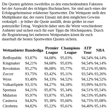
Die Quoten gehören zweifellos zu den entscheidendsten Faktoren
bei der Auswahl des richtigen Buchmachers. Sie sind auch eines der
Erfolgsgeheimnisse erfahrener Sportwetter. Die Wettquote stellt den
Multiplikator dar, der euren Einsatz mit dem möglichen Gewinn
verknüpft – je höher die Quote ausfällt, desto größer ist euer
potenzieller Ertrag. Vergleicht daher stets die Werte verschiedener
Anbieter und sichert euch für eure Tipps die Höchstquoten. Durch
die Registrierung bei mehreren Wettportalen könnt ihr euch
dauerhaft die besten Sportwetten Quoten sichern.
Premier
Champions
ATP
Wettanbieter
Bundesliga
NBA
League
League
Tour
BetRepublic
93,87%
94,68%
95,03%
94,54%
94,14%
Kingmaker
94,21%
94,68%
95,03%
94,54%
94,14%
Revolution
95,27%
96,08%
95,77%
95,21%
95,96%
Zoccer
93,75%
93,42%
95,11%
93,54%
93,26%
Wyns
93,40%
94,33%
94,52%
94,12%
94,52%
VulkanSpiele
93,31%
94,27%
94,18%
93,99%
94,01%
Sportaza
94,21%
95,87%
95,34%
94,51%
95,54%
Midarion
95,97%
93,87%
95,34%
94,53%
95,84%
Casinova
94,82%
95,38%
95,60%
94,75%
95,08%
Cleobetra
94,82%
95,22%
95,61%
94,40%
95,14%