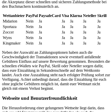
die Akzeptanz dieser schnellen und sicheren Zahlungsmethode bei
den Buchmachern kontinuierlich an.
Wettanbieter
PayPal
PaysafeCard
Visa
Klarna
Neteller
Skrill
Midarion
Nein
Ja
Ja
Ja
Ja
Ja
Sportaza
Nein
Ja
Ja
Ja
Ja
Ja
Zoccer
Nein
Ja
Ja
Ja
Ja
Ja
Wyns
Nein
Ja
Ja
Ja
Ja
Ja
Kingmaker
Nein
Ja
Ja
Ja
Ja
Ja
Neben der Auswahl an Zahlungsoptionen haben auch die
Geschwindigkeit der Transaktionen sowie eventuell anfallende
Gebühren Einfluss auf unsere Bewertung genommen. Besonders die
schnellen eWallets wie PayPal, Skrill oder Neteller sorgen dafür,
dass eure Einzahlung in Sekundenschnelle auf dem Wettkonto
landet. Auch eine Auszahlung steht nach erfolgter Prüfung sofort zur
Verfügung. Achtet unbedingt darauf, dass die Einzahlung für euch
ohne jegliche Gebühren möglich ist, damit euer Wettstart nicht
gleich mit einem Verlust beginnt.
Webseite und Benutzerfreundlichkeit
Die Herausforderung einer gelungenen Wettseite liegt darin, dass