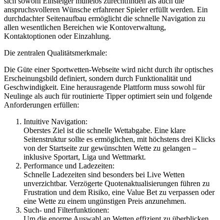
sich sowohl Einsteiger mühelos zurechtfinden als auch die
anspruchsvolleren Wünsche erfahrener Spieler erfüllt werden. Ein
durchdachter Seitenaufbau ermöglicht die schnelle Navigation zu
allen wesentlichen Bereichen wie Kontoverwaltung,
Kontaktoptionen oder Einzahlung.
Die zentralen Qualitätsmerkmale:
Die Güte einer Sportwetten-Webseite wird nicht durch ihr optisches
Erscheinungsbild definiert, sondern durch Funktionalität und
Geschwindigkeit. Eine herausragende Plattform muss sowohl für
Neulinge als auch für routinierte Tipper optimiert sein und folgende
Anforderungen erfüllen:
Intuitive Navigation:
Oberstes Ziel ist die schnelle Wettabgabe. Eine klare
Seitenstruktur sollte es ermöglichen, mit höchstens drei Klicks
von der Startseite zur gewünschten Wette zu gelangen –
inklusive Sportart, Liga und Wettmarkt.
Performance und Ladezeiten:
Schnelle Ladezeiten sind besonders bei Live Wetten
unverzichtbar. Verzögerte Quotenaktualisierungen führen zu
Frustration und dem Risiko, eine Value Bet zu verpassen oder
eine Wette zu einem ungünstigen Preis anzunehmen.
Such- und Filterfunktionen:
Um die enorme Auswahl an Wetten effizient zu überblicken,