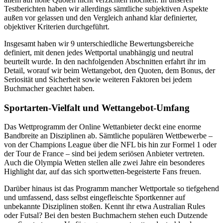
Testberichten haben wir allerdings sämtliche subjektiven Aspekte
außen vor gelassen und den Vergleich anhand klar definierter,
objektiver Kriterien durchgeführt.
Insgesamt haben wir 9 unterschiedliche Bewertungsbereiche
definiert, mit denen jedes Wettportal unabhängig und neutral
beurteilt wurde. In den nachfolgenden Abschnitten erfahrt ihr im
Detail, worauf wir beim Wettangebot, den Quoten, dem Bonus, der
Seriosität und Sicherheit sowie weiteren Faktoren bei jedem
Buchmacher geachtet haben.
Sportarten-Vielfalt und Wettangebot-Umfang
Das Wettprogramm der Online Wettanbieter deckt eine enorme
Bandbreite an Disziplinen ab. Sämtliche populären Wettbewerbe –
von der Champions League über die NFL bis hin zur Formel 1 oder
der Tour de France – sind bei jedem seriösen Anbieter vertreten.
Auch die Olympia Wetten stellen alle zwei Jahre ein besonderes
Highlight dar, auf das sich sportwetten-begeisterte Fans freuen.
Darüber hinaus ist das Programm mancher Wettportale so tiefgehend
und umfassend, dass selbst eingefleischte Sportkenner auf
unbekannte Disziplinen stoßen. Kennt ihr etwa Australian Rules
oder Futsal? Bei den besten Buchmachern stehen euch Dutzende