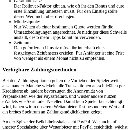
Gesamtumsatz:
Der Rollover-Faktor gibt an, wie oft ihr den Bonus und eure
erste Einzahlung umsetzen müsst. Für den Einstieg sollte
dieser Wert nicht über drei liegen.
Mindestquote:
Nur Wetten ab einer bestimmten Quote werden für die
Umsatzbedingungen angerechnet. Je niedriger diese Schwelle
ausfällt, desto mehr Tipps könnt ihr verwenden.
Zeitraum:
Den geforderten Umsatz müsst ihr innerhalb eines
festgelegten Zeitfensters erzielen. Für Anfänger ist eine Frist
von weniger als einem Monat nicht zu empfehlen.
Verfügbare Zahlungsmethoden
Bei den Zahlungsoptionen gehen die Vorlieben der Spieler weit
auseinander. Manche wickeln alle Transaktionen ausschließlich per
Kreditkarte ab, andere bevorzugen die Anonymität von
Prepaidkarten wie der PaysafeCard, und wieder andere nutzen
eWallets wie Skrill oder Neteller. Damit kein Spieler benachteiligt
wird, haben wir in unserem Wettanbieter Test besonderen Wert auf
ein breites Spektrum an Zahlungsmöglichkeiten gelegt.
An der Spitze der Beliebtheitsskala steht PayPal. Wie auch auf
unserer Spezialseite über Wettanbieter mit PayPal ersichtlich, wächst