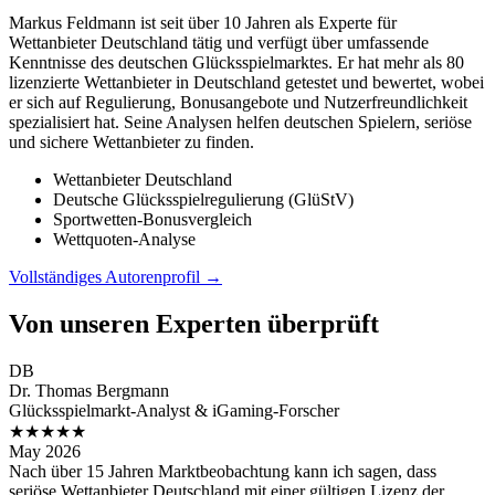
Markus Feldmann ist seit über 10 Jahren als Experte für
Wettanbieter Deutschland tätig und verfügt über umfassende
Kenntnisse des deutschen Glücksspielmarktes. Er hat mehr als 80
lizenzierte Wettanbieter in Deutschland getestet und bewertet, wobei
er sich auf Regulierung, Bonusangebote und Nutzerfreundlichkeit
spezialisiert hat. Seine Analysen helfen deutschen Spielern, seriöse
und sichere Wettanbieter zu finden.
Wettanbieter Deutschland
Deutsche Glücksspielregulierung (GlüStV)
Sportwetten-Bonusvergleich
Wettquoten-Analyse
Vollständiges Autorenprofil →
Von unseren Experten überprüft
DB
Dr. Thomas Bergmann
Glücksspielmarkt-Analyst & iGaming-Forscher
★★★★★
May 2026
Nach über 15 Jahren Marktbeobachtung kann ich sagen, dass
seriöse Wettanbieter Deutschland mit einer gültigen Lizenz der