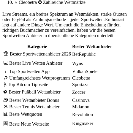
⭐ Cleobetra ✪ Zahlreiche Wettmärkte
Live Streams, ein breites Spektrum an Wettmärkten, starke Quoten
oder PayPal als Zahlungsmethode – jeder Sportwetten-Enthusiast
legt auf andere Dinge Wert. Um euch die Entscheidung für den
richtigen Buchmacher zu vereinfachen, haben wir die besten
Sportwetten Anbieter in übersichtliche Kategorien unterteilt.
Kategorie
Bester Wettanbieter
🏆 Bester Sportwettenanbieter 2026
BetRepublic
💻 Bester Live Wetten Anbieter
Wyns
📱 Top Sportwetten App
VulkanSpiele
🔎 Umfangreichstes Wettprogramm
Cleobetra
₿ Top Bitcoin Tippseite
Sportaza
⚽ Bester Fußball Wettanbieter
Zoccer
🎁 Bester Wettanbieter Bonus
Casinova
🎾 Bester Tennis Wettanbieter
Midarion
📊 Beste Wettquoten
Revolution
Kingmaker
🆕 Beste Neue Wettseite