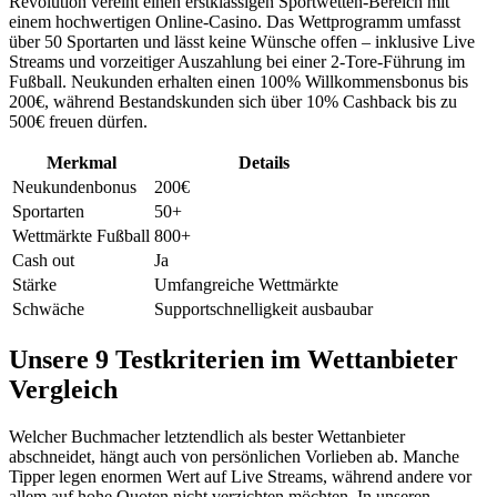
Revolution vereint einen erstklassigen Sportwetten-Bereich mit
einem hochwertigen Online-Casino. Das Wettprogramm umfasst
über 50 Sportarten und lässt keine Wünsche offen – inklusive Live
Streams und vorzeitiger Auszahlung bei einer 2-Tore-Führung im
Fußball. Neukunden erhalten einen 100% Willkommensbonus bis
200€, während Bestandskunden sich über 10% Cashback bis zu
500€ freuen dürfen.
Merkmal
Details
Neukundenbonus
200€
Sportarten
50+
Wettmärkte Fußball
800+
Cash out
Ja
Stärke
Umfangreiche Wettmärkte
Schwäche
Supportschnelligkeit ausbaubar
Unsere 9 Testkriterien im Wettanbieter
Vergleich
Welcher Buchmacher letztendlich als bester Wettanbieter
abschneidet, hängt auch von persönlichen Vorlieben ab. Manche
Tipper legen enormen Wert auf Live Streams, während andere vor
allem auf hohe Quoten nicht verzichten möchten. In unseren