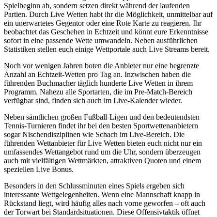
Spielbeginn ab, sondern setzen direkt während der laufenden
Partien. Durch Live Wetten habt ihr die Möglichkeit, unmittelbar auf
ein unerwartetes Gegentor oder eine Rote Karte zu reagieren. Ihr
beobachtet das Geschehen in Echtzeit und könnt eure Erkenntnisse
sofort in eine passende Wette umwandeln. Neben ausführlichen
Statistiken stellen euch einige Wettportale auch Live Streams bereit.
Noch vor wenigen Jahren boten die Anbieter nur eine begrenzte
Anzahl an Echtzeit-Wetten pro Tag an. Inzwischen haben die
führenden Buchmacher täglich hunderte Live Wetten in ihrem
Programm. Nahezu alle Sportarten, die im Pre-Match-Bereich
verfügbar sind, finden sich auch im Live-Kalender wieder.
Neben sämtlichen großen Fußball-Ligen und den bedeutendsten
Tennis-Turnieren findet ihr bei den besten Sportwettenanbietern
sogar Nischendisziplinen wie Schach im Live-Bereich. Die
führenden Wettanbieter für Live Wetten bieten euch nicht nur ein
umfassendes Wettangebot rund um die Uhr, sondern überzeugen
auch mit vielfältigen Wettmärkten, attraktiven Quoten und einem
speziellen Live Bonus.
Besonders in den Schlussminuten eines Spiels ergeben sich
interessante Wettgelegenheiten. Wenn eine Mannschaft knapp in
Rückstand liegt, wird häufig alles nach vorne geworfen – oft auch
der Torwart bei Standardsituationen. Diese Offensivtaktik öffnet