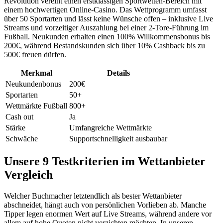
Revolution vereint einen erstklassigen Sportwetten-Bereich mit
einem hochwertigen Online-Casino. Das Wettprogramm umfasst
über 50 Sportarten und lässt keine Wünsche offen – inklusive Live
Streams und vorzeitiger Auszahlung bei einer 2-Tore-Führung im
Fußball. Neukunden erhalten einen 100% Willkommensbonus bis
200€, während Bestandskunden sich über 10% Cashback bis zu
500€ freuen dürfen.
Merkmal
Details
Neukundenbonus
200€
Sportarten
50+
Wettmärkte Fußball
800+
Cash out
Ja
Stärke
Umfangreiche Wettmärkte
Schwäche
Supportschnelligkeit ausbaubar
Unsere 9 Testkriterien im Wettanbieter
Vergleich
Welcher Buchmacher letztendlich als bester Wettanbieter
abschneidet, hängt auch von persönlichen Vorlieben ab. Manche
Tipper legen enormen Wert auf Live Streams, während andere vor
allem auf hohe Quoten nicht verzichten möchten. In unseren