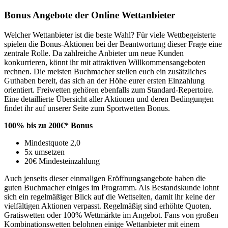
Bonus Angebote der Online Wettanbieter
Welcher Wettanbieter ist die beste Wahl? Für viele Wettbegeisterte
spielen die Bonus-Aktionen bei der Beantwortung dieser Frage eine
zentrale Rolle. Da zahlreiche Anbieter um neue Kunden
konkurrieren, könnt ihr mit attraktiven Willkommensangeboten
rechnen. Die meisten Buchmacher stellen euch ein zusätzliches
Guthaben bereit, das sich an der Höhe eurer ersten Einzahlung
orientiert. Freiwetten gehören ebenfalls zum Standard-Repertoire.
Eine detaillierte Übersicht aller Aktionen und deren Bedingungen
findet ihr auf unserer Seite zum Sportwetten Bonus.
100% bis zu 200€* Bonus
Mindestquote 2,0
5x umsetzen
20€ Mindesteinzahlung
Auch jenseits dieser einmaligen Eröffnungsangebote haben die
guten Buchmacher einiges im Programm. Als Bestandskunde lohnt
sich ein regelmäßiger Blick auf die Wettseiten, damit ihr keine der
vielfältigen Aktionen verpasst. Regelmäßig sind erhöhte Quoten,
Gratiswetten oder 100% Wettmärkte im Angebot. Fans von großen
Kombinationswetten belohnen einige Wettanbieter mit einem