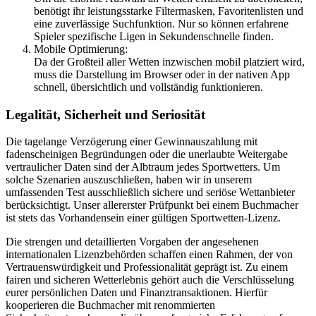
benötigt ihr leistungsstarke Filtermasken, Favoritenlisten und
eine zuverlässige Suchfunktion. Nur so können erfahrene
Spieler spezifische Ligen in Sekundenschnelle finden.
Mobile Optimierung:
Da der Großteil aller Wetten inzwischen mobil platziert wird,
muss die Darstellung im Browser oder in der nativen App
schnell, übersichtlich und vollständig funktionieren.
Legalität, Sicherheit und Seriosität
Die tagelange Verzögerung einer Gewinnauszahlung mit
fadenscheinigen Begründungen oder die unerlaubte Weitergabe
vertraulicher Daten sind der Albtraum jedes Sportwetters. Um
solche Szenarien auszuschließen, haben wir in unserem
umfassenden Test ausschließlich sichere und seriöse Wettanbieter
berücksichtigt. Unser allererster Prüfpunkt bei einem Buchmacher
ist stets das Vorhandensein einer gültigen Sportwetten-Lizenz.
Die strengen und detaillierten Vorgaben der angesehenen
internationalen Lizenzbehörden schaffen einen Rahmen, der von
Vertrauenswürdigkeit und Professionalität geprägt ist. Zu einem
fairen und sicheren Wetterlebnis gehört auch die Verschlüsselung
eurer persönlichen Daten und Finanztransaktionen. Hierfür
kooperieren die Buchmacher mit renommierten