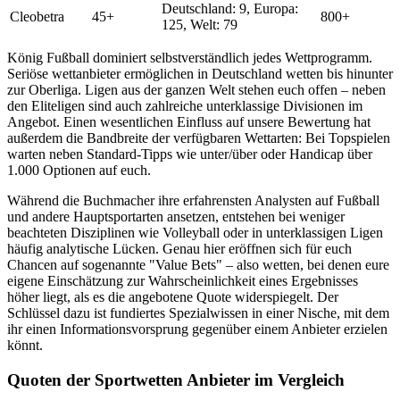
Deutschland: 9, Europa:
Cleobetra
45+
800+
125, Welt: 79
König Fußball dominiert selbstverständlich jedes Wettprogramm.
Seriöse wettanbieter ermöglichen in Deutschland wetten bis hinunter
zur Oberliga. Ligen aus der ganzen Welt stehen euch offen – neben
den Eliteligen sind auch zahlreiche unterklassige Divisionen im
Angebot. Einen wesentlichen Einfluss auf unsere Bewertung hat
außerdem die Bandbreite der verfügbaren Wettarten: Bei Topspielen
warten neben Standard-Tipps wie unter/über oder Handicap über
1.000 Optionen auf euch.
Während die Buchmacher ihre erfahrensten Analysten auf Fußball
und andere Hauptsportarten ansetzen, entstehen bei weniger
beachteten Disziplinen wie Volleyball oder in unterklassigen Ligen
häufig analytische Lücken. Genau hier eröffnen sich für euch
Chancen auf sogenannte "Value Bets" – also wetten, bei denen eure
eigene Einschätzung zur Wahrscheinlichkeit eines Ergebnisses
höher liegt, als es die angebotene Quote widerspiegelt. Der
Schlüssel dazu ist fundiertes Spezialwissen in einer Nische, mit dem
ihr einen Informationsvorsprung gegenüber einem Anbieter erzielen
könnt.
Quoten der Sportwetten Anbieter im Vergleich