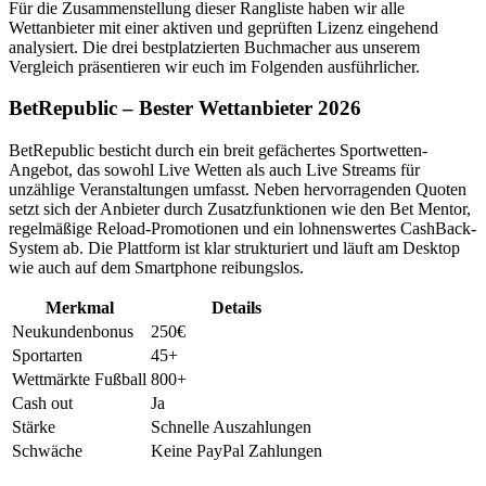
Für die Zusammenstellung dieser Rangliste haben wir alle
Wettanbieter mit einer aktiven und geprüften Lizenz eingehend
analysiert. Die drei bestplatzierten Buchmacher aus unserem
Vergleich präsentieren wir euch im Folgenden ausführlicher.
BetRepublic – Bester Wettanbieter 2026
BetRepublic besticht durch ein breit gefächertes Sportwetten-
Angebot, das sowohl Live Wetten als auch Live Streams für
unzählige Veranstaltungen umfasst. Neben hervorragenden Quoten
setzt sich der Anbieter durch Zusatzfunktionen wie den Bet Mentor,
regelmäßige Reload-Promotionen und ein lohnenswertes CashBack-
System ab. Die Plattform ist klar strukturiert und läuft am Desktop
wie auch auf dem Smartphone reibungslos.
Merkmal
Details
Neukundenbonus
250€
Sportarten
45+
Wettmärkte Fußball
800+
Cash out
Ja
Stärke
Schnelle Auszahlungen
Schwäche
Keine PayPal Zahlungen