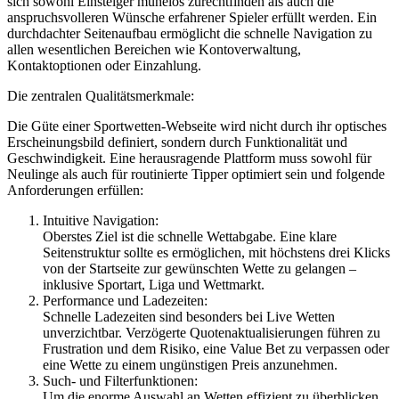
sich sowohl Einsteiger mühelos zurechtfinden als auch die
anspruchsvolleren Wünsche erfahrener Spieler erfüllt werden. Ein
durchdachter Seitenaufbau ermöglicht die schnelle Navigation zu
allen wesentlichen Bereichen wie Kontoverwaltung,
Kontaktoptionen oder Einzahlung.
Die zentralen Qualitätsmerkmale:
Die Güte einer Sportwetten-Webseite wird nicht durch ihr optisches
Erscheinungsbild definiert, sondern durch Funktionalität und
Geschwindigkeit. Eine herausragende Plattform muss sowohl für
Neulinge als auch für routinierte Tipper optimiert sein und folgende
Anforderungen erfüllen:
Intuitive Navigation:
Oberstes Ziel ist die schnelle Wettabgabe. Eine klare
Seitenstruktur sollte es ermöglichen, mit höchstens drei Klicks
von der Startseite zur gewünschten Wette zu gelangen –
inklusive Sportart, Liga und Wettmarkt.
Performance und Ladezeiten:
Schnelle Ladezeiten sind besonders bei Live Wetten
unverzichtbar. Verzögerte Quotenaktualisierungen führen zu
Frustration und dem Risiko, eine Value Bet zu verpassen oder
eine Wette zu einem ungünstigen Preis anzunehmen.
Such- und Filterfunktionen:
Um die enorme Auswahl an Wetten effizient zu überblicken,