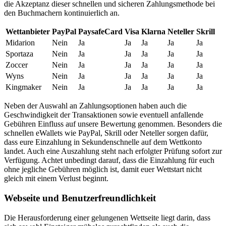
die Akzeptanz dieser schnellen und sicheren Zahlungsmethode bei
den Buchmachern kontinuierlich an.
Wettanbieter
PayPal
PaysafeCard
Visa
Klarna
Neteller
Skrill
Midarion
Nein
Ja
Ja
Ja
Ja
Ja
Sportaza
Nein
Ja
Ja
Ja
Ja
Ja
Zoccer
Nein
Ja
Ja
Ja
Ja
Ja
Wyns
Nein
Ja
Ja
Ja
Ja
Ja
Kingmaker
Nein
Ja
Ja
Ja
Ja
Ja
Neben der Auswahl an Zahlungsoptionen haben auch die
Geschwindigkeit der Transaktionen sowie eventuell anfallende
Gebühren Einfluss auf unsere Bewertung genommen. Besonders die
schnellen eWallets wie PayPal, Skrill oder Neteller sorgen dafür,
dass eure Einzahlung in Sekundenschnelle auf dem Wettkonto
landet. Auch eine Auszahlung steht nach erfolgter Prüfung sofort zur
Verfügung. Achtet unbedingt darauf, dass die Einzahlung für euch
ohne jegliche Gebühren möglich ist, damit euer Wettstart nicht
gleich mit einem Verlust beginnt.
Webseite und Benutzerfreundlichkeit
Die Herausforderung einer gelungenen Wettseite liegt darin, dass