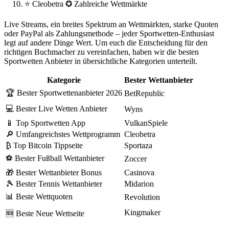
⭐ Cleobetra ✪ Zahlreiche Wettmärkte
Live Streams, ein breites Spektrum an Wettmärkten, starke Quoten
oder PayPal als Zahlungsmethode – jeder Sportwetten-Enthusiast
legt auf andere Dinge Wert. Um euch die Entscheidung für den
richtigen Buchmacher zu vereinfachen, haben wir die besten
Sportwetten Anbieter in übersichtliche Kategorien unterteilt.
Kategorie
Bester Wettanbieter
🏆 Bester Sportwettenanbieter 2026
BetRepublic
💻 Bester Live Wetten Anbieter
Wyns
📱 Top Sportwetten App
VulkanSpiele
🔎 Umfangreichstes Wettprogramm
Cleobetra
₿ Top Bitcoin Tippseite
Sportaza
⚽ Bester Fußball Wettanbieter
Zoccer
🎁 Bester Wettanbieter Bonus
Casinova
🎾 Bester Tennis Wettanbieter
Midarion
📊 Beste Wettquoten
Revolution
Kingmaker
🆕 Beste Neue Wettseite