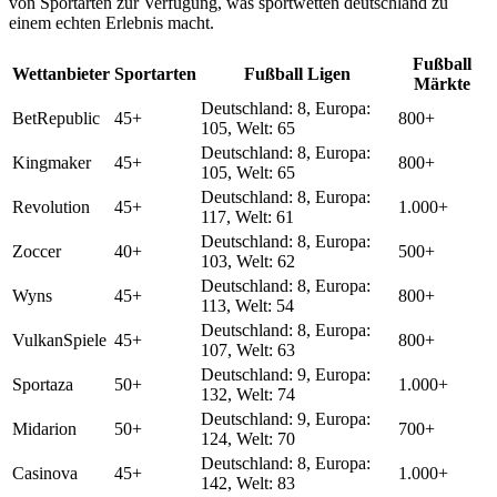
von Sportarten zur Verfügung, was sportwetten deutschland zu
einem echten Erlebnis macht.
Fußball
Wettanbieter
Sportarten
Fußball Ligen
Märkte
Deutschland: 8, Europa:
BetRepublic
45+
800+
105, Welt: 65
Deutschland: 8, Europa:
Kingmaker
45+
800+
105, Welt: 65
Deutschland: 8, Europa:
Revolution
45+
1.000+
117, Welt: 61
Deutschland: 8, Europa:
Zoccer
40+
500+
103, Welt: 62
Deutschland: 8, Europa:
Wyns
45+
800+
113, Welt: 54
Deutschland: 8, Europa:
VulkanSpiele
45+
800+
107, Welt: 63
Deutschland: 9, Europa:
Sportaza
50+
1.000+
132, Welt: 74
Deutschland: 9, Europa:
Midarion
50+
700+
124, Welt: 70
Deutschland: 8, Europa:
Casinova
45+
1.000+
142, Welt: 83