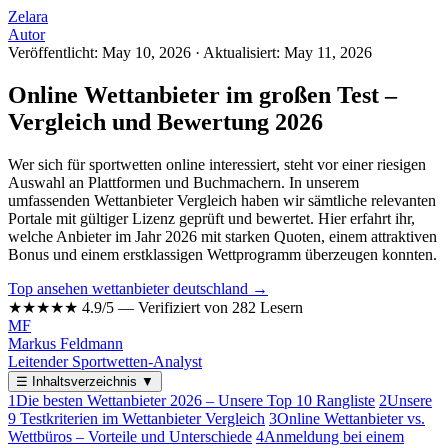
Zelara
Autor
Veröffentlicht: May 10, 2026
·
Aktualisiert: May 11, 2026
Online Wettanbieter im großen Test –
Vergleich und Bewertung 2026
Wer sich für sportwetten online interessiert, steht vor einer riesigen
Auswahl an Plattformen und Buchmachern. In unserem
umfassenden Wettanbieter Vergleich haben wir sämtliche relevanten
Portale mit gültiger Lizenz geprüft und bewertet. Hier erfahrt ihr,
welche Anbieter im Jahr 2026 mit starken Quoten, einem attraktiven
Bonus und einem erstklassigen Wettprogramm überzeugen konnten.
Top ansehen wettanbieter deutschland →
★★★★★
4.9/5 — Verifiziert von 282 Lesern
MF
Markus Feldmann
Leitender Sportwetten-Analyst
☰
Inhaltsverzeichnis
▼
1
Die besten Wettanbieter 2026 – Unsere Top 10 Rangliste
2
Unsere
9 Testkriterien im Wettanbieter Vergleich
3
Online Wettanbieter vs.
Wettbüros – Vorteile und Unterschiede
4
Anmeldung bei einem