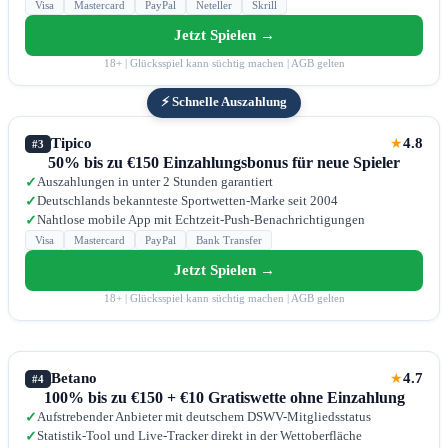
Visa
Mastercard
PayPal
Neteller
Skrill
Jetzt Spielen →
18+ | Glücksspiel kann süchtig machen | AGB gelten
⚡ Schnelle Auszahlung
Tipico
4.8
★
#3
50% bis zu €150 Einzahlungsbonus für neue Spieler
Auszahlungen in unter 2 Stunden garantiert
✓
Deutschlands bekannteste Sportwetten-Marke seit 2004
✓
Nahtlose mobile App mit Echtzeit-Push-Benachrichtigungen
✓
Visa
Mastercard
PayPal
Bank Transfer
Jetzt Spielen →
18+ | Glücksspiel kann süchtig machen | AGB gelten
Betano
4.7
★
#4
100% bis zu €150 + €10 Gratiswette ohne Einzahlung
Aufstrebender Anbieter mit deutschem DSWV-Mitgliedsstatus
✓
Statistik-Tool und Live-Tracker direkt in der Wettoberfläche
✓