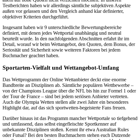
Testberichten haben wir allerdings sämtliche subjektiven Aspekte
außen vor gelassen und den Vergleich anhand klar definierter,
objektiver Kriterien durchgeführt.
Insgesamt haben wir 9 unterschiedliche Bewertungsbereiche
definiert, mit denen jedes Wettportal unabhängig und neutral
beurteilt wurde. In den nachfolgenden Abschnitten erfahrt ihr im
Detail, worauf wir beim Wettangebot, den Quoten, dem Bonus, der
Seriosität und Sicherheit sowie weiteren Faktoren bei jedem
Buchmacher geachtet haben.
Sportarten-Vielfalt und Wettangebot-Umfang
Das Wettprogramm der Online Wettanbieter deckt eine enorme
Bandbreite an Disziplinen ab. Sämtliche populären Wettbewerbe –
von der Champions League über die NFL bis hin zur Formel 1 oder
der Tour de France – sind bei jedem seriösen Anbieter vertreten.
Auch die Olympia Wetten stellen alle zwei Jahre ein besonderes
Highlight dar, auf das sich sportwetten-begeisterte Fans freuen.
Darüber hinaus ist das Programm mancher Wettportale so tiefgehend
und umfassend, dass selbst eingefleischte Sportkenner auf
unbekannte Disziplinen stoßen. Kennt ihr etwa Australian Rules
oder Futsal? Bei den besten Buchmachern stehen euch Dutzende