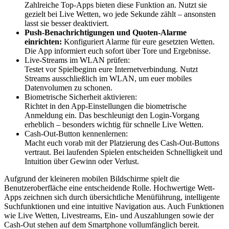
Zahlreiche Top-Apps bieten diese Funktion an. Nutzt sie
gezielt bei Live Wetten, wo jede Sekunde zählt – ansonsten
lasst sie besser deaktiviert.
Push-Benachrichtigungen und Quoten-Alarme
einrichten:
Konfiguriert Alarme für eure gesetzten Wetten.
Die App informiert euch sofort über Tore und Ergebnisse.
Live-Streams im WLAN prüfen:
Testet vor Spielbeginn eure Internetverbindung. Nutzt
Streams ausschließlich im WLAN, um euer mobiles
Datenvolumen zu schonen.
Biometrische Sicherheit aktivieren:
Richtet in den App-Einstellungen die biometrische
Anmeldung ein. Das beschleunigt den Login-Vorgang
erheblich – besonders wichtig für schnelle Live Wetten.
Cash-Out-Button kennenlernen:
Macht euch vorab mit der Platzierung des Cash-Out-Buttons
vertraut. Bei laufenden Spielen entscheiden Schnelligkeit und
Intuition über Gewinn oder Verlust.
Aufgrund der kleineren mobilen Bildschirme spielt die
Benutzeroberfläche eine entscheidende Rolle. Hochwertige Wett-
Apps zeichnen sich durch übersichtliche Menüführung, intelligente
Suchfunktionen und eine intuitive Navigation aus. Auch Funktionen
wie Live Wetten, Livestreams, Ein- und Auszahlungen sowie der
Cash-Out stehen auf dem Smartphone vollumfänglich bereit.