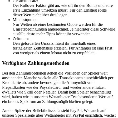
Gesamtumsatz:
Der Rollover-Faktor gibt an, wie oft ihr den Bonus und eure
erste Einzahlung umsetzen müsst. Für den Einstieg sollte
dieser Wert nicht über drei liegen.
Mindestquote:
Nur Wetten ab einer bestimmten Quote werden für die
Umsatzbedingungen angerechnet. Je niedriger diese Schwelle
ausfällt, desto mehr Tipps könnt ihr verwenden.
Zeitraum:
Den geforderten Umsatz müsst ihr innerhalb eines
festgelegten Zeitfensters erzielen. Für Anfänger ist eine Frist
von weniger als einem Monat nicht zu empfehlen.
Verfügbare Zahlungsmethoden
Bei den Zahlungsoptionen gehen die Vorlieben der Spieler weit
auseinander. Manche wickeln alle Transaktionen ausschließlich per
Kreditkarte ab, andere bevorzugen die Anonymität von
Prepaidkarten wie der PaysafeCard, und wieder andere nutzen
eWallets wie Skrill oder Neteller. Damit kein Spieler benachteiligt
wird, haben wir in unserem Wettanbieter Test besonderen Wert auf
ein breites Spektrum an Zahlungsmöglichkeiten gelegt.
An der Spitze der Beliebtheitsskala steht PayPal. Wie auch auf
unserer Spezialseite über Wettanbieter mit PayPal ersichtlich, wächst