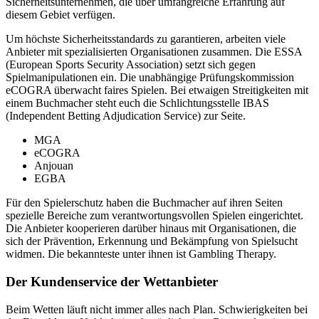
Sicherheitsunternehmen, die über umfangreiche Erfahrung auf
diesem Gebiet verfügen.
Um höchste Sicherheitsstandards zu garantieren, arbeiten viele
Anbieter mit spezialisierten Organisationen zusammen. Die ESSA
(European Sports Security Association) setzt sich gegen
Spielmanipulationen ein. Die unabhängige Prüfungskommission
eCOGRA überwacht faires Spielen. Bei etwaigen Streitigkeiten mit
einem Buchmacher steht euch die Schlichtungsstelle IBAS
(Independent Betting Adjudication Service) zur Seite.
MGA
eCOGRA
Anjouan
EGBA
Für den Spielerschutz haben die Buchmacher auf ihren Seiten
spezielle Bereiche zum verantwortungsvollen Spielen eingerichtet.
Die Anbieter kooperieren darüber hinaus mit Organisationen, die
sich der Prävention, Erkennung und Bekämpfung von Spielsucht
widmen. Die bekannteste unter ihnen ist Gambling Therapy.
Der Kundenservice der Wettanbieter
Beim Wetten läuft nicht immer alles nach Plan. Schwierigkeiten bei