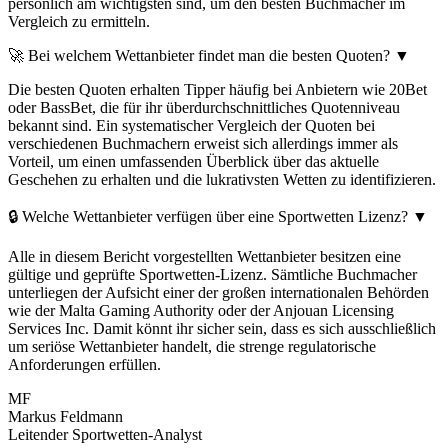
persönlich am wichtigsten sind, um den besten Buchmacher im
Vergleich zu ermitteln.
🚀 Bei welchem Wettanbieter findet man die besten Quoten?
▼
Die besten Quoten erhalten Tipper häufig bei Anbietern wie 20Bet
oder BassBet, die für ihr überdurchschnittliches Quotenniveau
bekannt sind. Ein systematischer Vergleich der Quoten bei
verschiedenen Buchmachern erweist sich allerdings immer als
Vorteil, um einen umfassenden Überblick über das aktuelle
Geschehen zu erhalten und die lukrativsten Wetten zu identifizieren.
🔒 Welche Wettanbieter verfügen über eine Sportwetten Lizenz?
▼
Alle in diesem Bericht vorgestellten Wettanbieter besitzen eine
gültige und geprüfte Sportwetten-Lizenz. Sämtliche Buchmacher
unterliegen der Aufsicht einer der großen internationalen Behörden
wie der Malta Gaming Authority oder der Anjouan Licensing
Services Inc. Damit könnt ihr sicher sein, dass es sich ausschließlich
um seriöse Wettanbieter handelt, die strenge regulatorische
Anforderungen erfüllen.
MF
Markus Feldmann
Leitender Sportwetten-Analyst