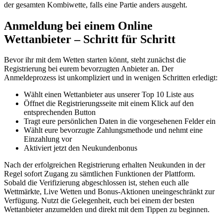
der gesamten Kombiwette, falls eine Partie anders ausgeht.
Anmeldung bei einem Online
Wettanbieter – Schritt für Schritt
Bevor ihr mit dem Wetten starten könnt, steht zunächst die
Registrierung bei eurem bevorzugten Anbieter an. Der
Anmeldeprozess ist unkompliziert und in wenigen Schritten erledigt:
Wählt einen Wettanbieter aus unserer Top 10 Liste aus
Öffnet die Registrierungsseite mit einem Klick auf den
entsprechenden Button
Tragt eure persönlichen Daten in die vorgesehenen Felder ein
Wählt eure bevorzugte Zahlungsmethode und nehmt eine
Einzahlung vor
Aktiviert jetzt den Neukundenbonus
Nach der erfolgreichen Registrierung erhalten Neukunden in der
Regel sofort Zugang zu sämtlichen Funktionen der Plattform.
Sobald die Verifizierung abgeschlossen ist, stehen euch alle
Wettmärkte, Live Wetten und Bonus-Aktionen uneingeschränkt zur
Verfügung. Nutzt die Gelegenheit, euch bei einem der besten
Wettanbieter anzumelden und direkt mit dem Tippen zu beginnen.