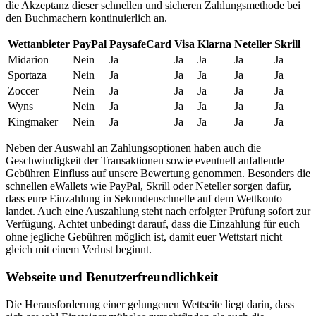
die Akzeptanz dieser schnellen und sicheren Zahlungsmethode bei
den Buchmachern kontinuierlich an.
Wettanbieter
PayPal
PaysafeCard
Visa
Klarna
Neteller
Skrill
Midarion
Nein
Ja
Ja
Ja
Ja
Ja
Sportaza
Nein
Ja
Ja
Ja
Ja
Ja
Zoccer
Nein
Ja
Ja
Ja
Ja
Ja
Wyns
Nein
Ja
Ja
Ja
Ja
Ja
Kingmaker
Nein
Ja
Ja
Ja
Ja
Ja
Neben der Auswahl an Zahlungsoptionen haben auch die
Geschwindigkeit der Transaktionen sowie eventuell anfallende
Gebühren Einfluss auf unsere Bewertung genommen. Besonders die
schnellen eWallets wie PayPal, Skrill oder Neteller sorgen dafür,
dass eure Einzahlung in Sekundenschnelle auf dem Wettkonto
landet. Auch eine Auszahlung steht nach erfolgter Prüfung sofort zur
Verfügung. Achtet unbedingt darauf, dass die Einzahlung für euch
ohne jegliche Gebühren möglich ist, damit euer Wettstart nicht
gleich mit einem Verlust beginnt.
Webseite und Benutzerfreundlichkeit
Die Herausforderung einer gelungenen Wettseite liegt darin, dass