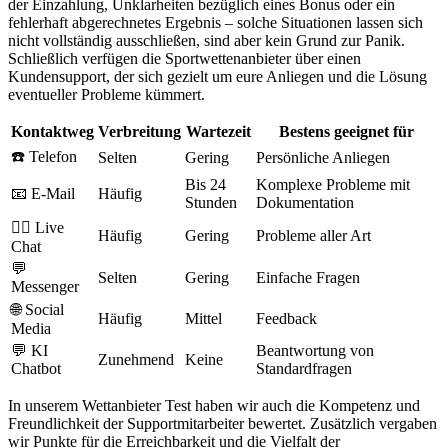
der Einzahlung, Unklarheiten bezüglich eines Bonus oder ein
fehlerhaft abgerechnetes Ergebnis – solche Situationen lassen sich
nicht vollständig ausschließen, sind aber kein Grund zur Panik.
Schließlich verfügen die Sportwettenanbieter über einen
Kundensupport, der sich gezielt um eure Anliegen und die Lösung
eventueller Probleme kümmert.
Kontaktweg
Verbreitung
Wartezeit
Bestens geeignet für
☎️ Telefon
Selten
Gering
Persönliche Anliegen
Bis 24
Komplexe Probleme mit
📧 E-Mail
Häufig
Stunden
Dokumentation
👩‍⚕️ Live
Häufig
Gering
Probleme aller Art
Chat
💬
Selten
Gering
Einfache Fragen
Messenger
🌐 Social
Häufig
Mittel
Feedback
Media
💬 KI
Beantwortung von
Zunehmend
Keine
Chatbot
Standardfragen
In unserem Wettanbieter Test haben wir auch die Kompetenz und
Freundlichkeit der Supportmitarbeiter bewertet. Zusätzlich vergaben
wir Punkte für die Erreichbarkeit und die Vielfalt der