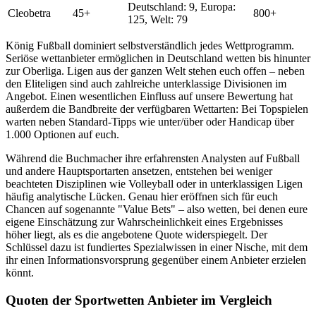
Deutschland: 9, Europa:
Cleobetra
45+
800+
125, Welt: 79
König Fußball dominiert selbstverständlich jedes Wettprogramm.
Seriöse wettanbieter ermöglichen in Deutschland wetten bis hinunter
zur Oberliga. Ligen aus der ganzen Welt stehen euch offen – neben
den Eliteligen sind auch zahlreiche unterklassige Divisionen im
Angebot. Einen wesentlichen Einfluss auf unsere Bewertung hat
außerdem die Bandbreite der verfügbaren Wettarten: Bei Topspielen
warten neben Standard-Tipps wie unter/über oder Handicap über
1.000 Optionen auf euch.
Während die Buchmacher ihre erfahrensten Analysten auf Fußball
und andere Hauptsportarten ansetzen, entstehen bei weniger
beachteten Disziplinen wie Volleyball oder in unterklassigen Ligen
häufig analytische Lücken. Genau hier eröffnen sich für euch
Chancen auf sogenannte "Value Bets" – also wetten, bei denen eure
eigene Einschätzung zur Wahrscheinlichkeit eines Ergebnisses
höher liegt, als es die angebotene Quote widerspiegelt. Der
Schlüssel dazu ist fundiertes Spezialwissen in einer Nische, mit dem
ihr einen Informationsvorsprung gegenüber einem Anbieter erzielen
könnt.
Quoten der Sportwetten Anbieter im Vergleich