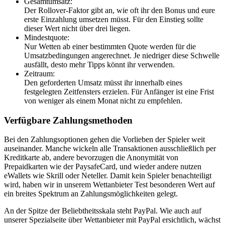
Gesamtumsatz:
Der Rollover-Faktor gibt an, wie oft ihr den Bonus und eure
erste Einzahlung umsetzen müsst. Für den Einstieg sollte
dieser Wert nicht über drei liegen.
Mindestquote:
Nur Wetten ab einer bestimmten Quote werden für die
Umsatzbedingungen angerechnet. Je niedriger diese Schwelle
ausfällt, desto mehr Tipps könnt ihr verwenden.
Zeitraum:
Den geforderten Umsatz müsst ihr innerhalb eines
festgelegten Zeitfensters erzielen. Für Anfänger ist eine Frist
von weniger als einem Monat nicht zu empfehlen.
Verfügbare Zahlungsmethoden
Bei den Zahlungsoptionen gehen die Vorlieben der Spieler weit
auseinander. Manche wickeln alle Transaktionen ausschließlich per
Kreditkarte ab, andere bevorzugen die Anonymität von
Prepaidkarten wie der PaysafeCard, und wieder andere nutzen
eWallets wie Skrill oder Neteller. Damit kein Spieler benachteiligt
wird, haben wir in unserem Wettanbieter Test besonderen Wert auf
ein breites Spektrum an Zahlungsmöglichkeiten gelegt.
An der Spitze der Beliebtheitsskala steht PayPal. Wie auch auf
unserer Spezialseite über Wettanbieter mit PayPal ersichtlich, wächst