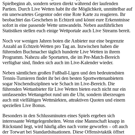
Spielbeginn ab, sondern setzen direkt während der laufenden
Partien. Durch Live Wetten habt ihr die Möglichkeit, unmittelbar auf
ein unerwartetes Gegentor oder eine Rote Karte zu reagieren. Ihr
beobachtet das Geschehen in Echtzeit und könnt eure Erkenntnisse
sofort in eine passende Wette umwandeln. Neben ausführlichen
Statistiken stellen euch einige Wettportale auch Live Streams bereit.
Noch vor wenigen Jahren boten die Anbieter nur eine begrenzte
Anzahl an Echtzeit-Wetten pro Tag an. Inzwischen haben die
führenden Buchmacher täglich hunderte Live Wetten in ihrem
Programm. Nahezu alle Sportarten, die im Pre-Match-Bereich
verfügbar sind, finden sich auch im Live-Kalender wieder.
Neben sämtlichen großen Fußball-Ligen und den bedeutendsten
Tennis-Turnieren findet ihr bei den besten Sportwettenanbietern
sogar Nischendisziplinen wie Schach im Live-Bereich. Die
führenden Wettanbieter für Live Wetten bieten euch nicht nur ein
umfassendes Wettangebot rund um die Uhr, sondern überzeugen
auch mit vielfältigen Wettmärkten, attraktiven Quoten und einem
speziellen Live Bonus.
Besonders in den Schlussminuten eines Spiels ergeben sich
interessante Wettgelegenheiten. Wenn eine Mannschaft knapp in
Rückstand liegt, wird häufig alles nach vorne geworfen – oft auch
der Torwart bei Standardsituationen. Diese Offensivtaktik öffnet