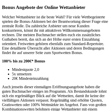
Bonus Angebote der Online Wettanbieter
Welcher Wettanbieter ist die beste Wahl? Für viele Wettbegeisterte
spielen die Bonus-Aktionen bei der Beantwortung dieser Frage eine
zentrale Rolle. Da zahlreiche Anbieter um neue Kunden
konkurrieren, könnt ihr mit attraktiven Willkommensangeboten
rechnen. Die meisten Buchmacher stellen euch ein zusätzliches
Guthaben bereit, das sich an der Höhe eurer ersten Einzahlung
orientiert. Freiwetten gehören ebenfalls zum Standard-Repertoire.
Eine detaillierte Übersicht aller Aktionen und deren Bedingungen
findet ihr auf unserer Seite zum Sportwetten Bonus.
100% bis zu 200€* Bonus
Mindestquote 2,0
5x umsetzen
20€ Mindesteinzahlung
Auch jenseits dieser einmaligen Eröffnungsangebote haben die
guten Buchmacher einiges im Programm. Als Bestandskunde lohnt
sich ein regelmäßiger Blick auf die Wettseiten, damit ihr keine der
vielfältigen Aktionen verpasst. Regelmäßig sind erhöhte Quoten,
Gratiswetten oder 100% Wettmärkte im Angebot. Fans von großen
Kombinationswetten belohnen einige Wettanbieter mit einem