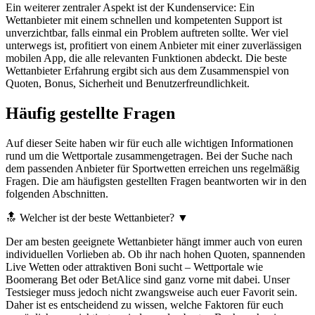
Ein weiterer zentraler Aspekt ist der Kundenservice: Ein
Wettanbieter mit einem schnellen und kompetenten Support ist
unverzichtbar, falls einmal ein Problem auftreten sollte. Wer viel
unterwegs ist, profitiert von einem Anbieter mit einer zuverlässigen
mobilen App, die alle relevanten Funktionen abdeckt. Die beste
Wettanbieter Erfahrung ergibt sich aus dem Zusammenspiel von
Quoten, Bonus, Sicherheit und Benutzerfreundlichkeit.
Häufig gestellte Fragen
Auf dieser Seite haben wir für euch alle wichtigen Informationen
rund um die Wettportale zusammengetragen. Bei der Suche nach
dem passenden Anbieter für Sportwetten erreichen uns regelmäßig
Fragen. Die am häufigsten gestellten Fragen beantworten wir in den
folgenden Abschnitten.
🔝 Welcher ist der beste Wettanbieter?
▼
Der am besten geeignete Wettanbieter hängt immer auch von euren
individuellen Vorlieben ab. Ob ihr nach hohen Quoten, spannenden
Live Wetten oder attraktiven Boni sucht – Wettportale wie
Boomerang Bet oder BetAlice sind ganz vorne mit dabei. Unser
Testsieger muss jedoch nicht zwangsweise auch euer Favorit sein.
Daher ist es entscheidend zu wissen, welche Faktoren für euch