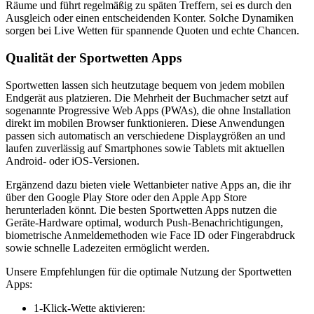
Räume und führt regelmäßig zu späten Treffern, sei es durch den
Ausgleich oder einen entscheidenden Konter. Solche Dynamiken
sorgen bei Live Wetten für spannende Quoten und echte Chancen.
Qualität der Sportwetten Apps
Sportwetten lassen sich heutzutage bequem von jedem mobilen
Endgerät aus platzieren. Die Mehrheit der Buchmacher setzt auf
sogenannte Progressive Web Apps (PWAs), die ohne Installation
direkt im mobilen Browser funktionieren. Diese Anwendungen
passen sich automatisch an verschiedene Displaygrößen an und
laufen zuverlässig auf Smartphones sowie Tablets mit aktuellen
Android- oder iOS-Versionen.
Ergänzend dazu bieten viele Wettanbieter native Apps an, die ihr
über den Google Play Store oder den Apple App Store
herunterladen könnt. Die besten Sportwetten Apps nutzen die
Geräte-Hardware optimal, wodurch Push-Benachrichtigungen,
biometrische Anmeldemethoden wie Face ID oder Fingerabdruck
sowie schnelle Ladezeiten ermöglicht werden.
Unsere Empfehlungen für die optimale Nutzung der Sportwetten
Apps:
1-Klick-Wette aktivieren: