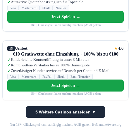
Attraktive Quotenboosts täglich für Topspiele
✓
Visa
Mastercard
Skrill
Neteller
Jetzt Spielen →
18+ | Glücksspiel kann süchtig machen | AGB gelten
Unibet
4.6
★
#5
€10 Gratiswette ohne Einzahlung + 100% bis zu €100
Kinderleichte Kontoeröffnung in unter 3 Minuten
✓
Kombiwetten-Verstärker bis zu 100% Bonusquote
✓
Zuverlässiger Kundenservice auf Deutsch per Chat und E-Mail
✓
Visa
Mastercard
PayPal
Skrill
Bank Transfer
Jetzt Spielen →
18+ | Glücksspiel kann süchtig machen | AGB gelten
5 Weitere Casinos anzeigen ▼
Nur 18+. Glücksspiel kann abhängig machen. AGB gelten.
BeGambleAware.org