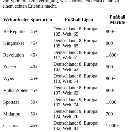
von Sportarten zur Verfügung, was sportwetten deutschland zu
einem echten Erlebnis macht.
Fußball
Wettanbieter
Sportarten
Fußball Ligen
Märkte
Deutschland: 8, Europa:
BetRepublic
45+
800+
105, Welt: 65
Deutschland: 8, Europa:
Kingmaker
45+
800+
105, Welt: 65
Deutschland: 8, Europa:
Revolution
45+
1.000+
117, Welt: 61
Deutschland: 8, Europa:
Zoccer
40+
500+
103, Welt: 62
Deutschland: 8, Europa:
Wyns
45+
800+
113, Welt: 54
Deutschland: 8, Europa:
VulkanSpiele
45+
800+
107, Welt: 63
Deutschland: 9, Europa:
Sportaza
50+
1.000+
132, Welt: 74
Deutschland: 9, Europa:
Midarion
50+
700+
124, Welt: 70
Deutschland: 8, Europa:
Casinova
45+
1.000+
142, Welt: 83