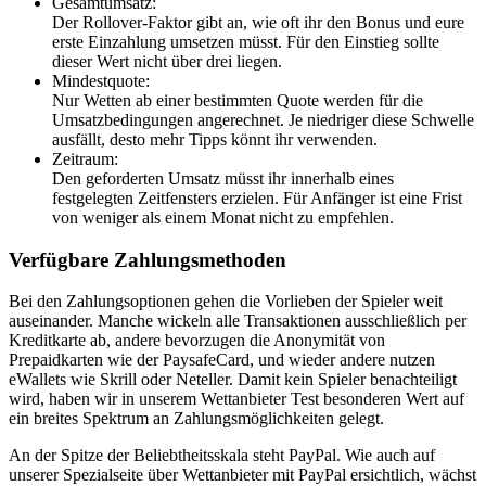
Gesamtumsatz:
Der Rollover-Faktor gibt an, wie oft ihr den Bonus und eure
erste Einzahlung umsetzen müsst. Für den Einstieg sollte
dieser Wert nicht über drei liegen.
Mindestquote:
Nur Wetten ab einer bestimmten Quote werden für die
Umsatzbedingungen angerechnet. Je niedriger diese Schwelle
ausfällt, desto mehr Tipps könnt ihr verwenden.
Zeitraum:
Den geforderten Umsatz müsst ihr innerhalb eines
festgelegten Zeitfensters erzielen. Für Anfänger ist eine Frist
von weniger als einem Monat nicht zu empfehlen.
Verfügbare Zahlungsmethoden
Bei den Zahlungsoptionen gehen die Vorlieben der Spieler weit
auseinander. Manche wickeln alle Transaktionen ausschließlich per
Kreditkarte ab, andere bevorzugen die Anonymität von
Prepaidkarten wie der PaysafeCard, und wieder andere nutzen
eWallets wie Skrill oder Neteller. Damit kein Spieler benachteiligt
wird, haben wir in unserem Wettanbieter Test besonderen Wert auf
ein breites Spektrum an Zahlungsmöglichkeiten gelegt.
An der Spitze der Beliebtheitsskala steht PayPal. Wie auch auf
unserer Spezialseite über Wettanbieter mit PayPal ersichtlich, wächst