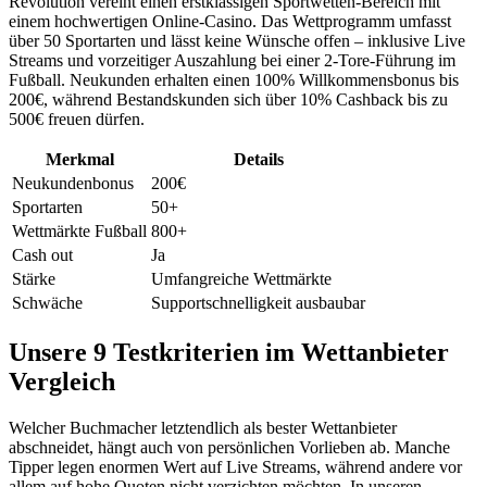
Revolution vereint einen erstklassigen Sportwetten-Bereich mit
einem hochwertigen Online-Casino. Das Wettprogramm umfasst
über 50 Sportarten und lässt keine Wünsche offen – inklusive Live
Streams und vorzeitiger Auszahlung bei einer 2-Tore-Führung im
Fußball. Neukunden erhalten einen 100% Willkommensbonus bis
200€, während Bestandskunden sich über 10% Cashback bis zu
500€ freuen dürfen.
Merkmal
Details
Neukundenbonus
200€
Sportarten
50+
Wettmärkte Fußball
800+
Cash out
Ja
Stärke
Umfangreiche Wettmärkte
Schwäche
Supportschnelligkeit ausbaubar
Unsere 9 Testkriterien im Wettanbieter
Vergleich
Welcher Buchmacher letztendlich als bester Wettanbieter
abschneidet, hängt auch von persönlichen Vorlieben ab. Manche
Tipper legen enormen Wert auf Live Streams, während andere vor
allem auf hohe Quoten nicht verzichten möchten. In unseren