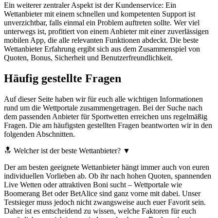
Ein weiterer zentraler Aspekt ist der Kundenservice: Ein
Wettanbieter mit einem schnellen und kompetenten Support ist
unverzichtbar, falls einmal ein Problem auftreten sollte. Wer viel
unterwegs ist, profitiert von einem Anbieter mit einer zuverlässigen
mobilen App, die alle relevanten Funktionen abdeckt. Die beste
Wettanbieter Erfahrung ergibt sich aus dem Zusammenspiel von
Quoten, Bonus, Sicherheit und Benutzerfreundlichkeit.
Häufig gestellte Fragen
Auf dieser Seite haben wir für euch alle wichtigen Informationen
rund um die Wettportale zusammengetragen. Bei der Suche nach
dem passenden Anbieter für Sportwetten erreichen uns regelmäßig
Fragen. Die am häufigsten gestellten Fragen beantworten wir in den
folgenden Abschnitten.
🔝 Welcher ist der beste Wettanbieter?
▼
Der am besten geeignete Wettanbieter hängt immer auch von euren
individuellen Vorlieben ab. Ob ihr nach hohen Quoten, spannenden
Live Wetten oder attraktiven Boni sucht – Wettportale wie
Boomerang Bet oder BetAlice sind ganz vorne mit dabei. Unser
Testsieger muss jedoch nicht zwangsweise auch euer Favorit sein.
Daher ist es entscheidend zu wissen, welche Faktoren für euch