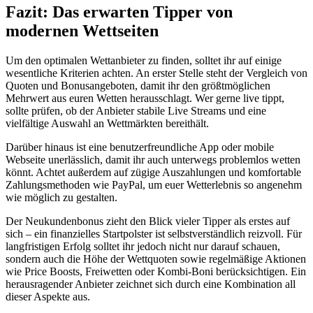
Fazit: Das erwarten Tipper von
modernen Wettseiten
Um den optimalen Wettanbieter zu finden, solltet ihr auf einige
wesentliche Kriterien achten. An erster Stelle steht der Vergleich von
Quoten und Bonusangeboten, damit ihr den größtmöglichen
Mehrwert aus euren Wetten herausschlagt. Wer gerne live tippt,
sollte prüfen, ob der Anbieter stabile Live Streams und eine
vielfältige Auswahl an Wettmärkten bereithält.
Darüber hinaus ist eine benutzerfreundliche App oder mobile
Webseite unerlässlich, damit ihr auch unterwegs problemlos wetten
könnt. Achtet außerdem auf zügige Auszahlungen und komfortable
Zahlungsmethoden wie PayPal, um euer Wetterlebnis so angenehm
wie möglich zu gestalten.
Der Neukundenbonus zieht den Blick vieler Tipper als erstes auf
sich – ein finanzielles Startpolster ist selbstverständlich reizvoll. Für
langfristigen Erfolg solltet ihr jedoch nicht nur darauf schauen,
sondern auch die Höhe der Wettquoten sowie regelmäßige Aktionen
wie Price Boosts, Freiwetten oder Kombi-Boni berücksichtigen. Ein
herausragender Anbieter zeichnet sich durch eine Kombination all
dieser Aspekte aus.