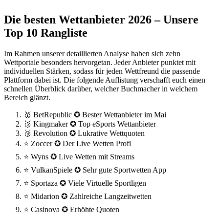
Die besten Wettanbieter 2026 – Unsere
Top 10 Rangliste
Im Rahmen unserer detaillierten Analyse haben sich zehn
Wettportale besonders hervorgetan. Jeder Anbieter punktet mit
individuellen Stärken, sodass für jeden Wettfreund die passende
Plattform dabei ist. Die folgende Auflistung verschafft euch einen
schnellen Überblick darüber, welcher Buchmacher in welchem
Bereich glänzt.
🥇 BetRepublic ✪ Bester Wettanbieter im Mai
🥈 Kingmaker ✪ Top eSports Wettanbieter
🥉 Revolution ✪ Lukrative Wettquoten
⭐ Zoccer ✪ Der Live Wetten Profi
⭐ Wyns ✪ Live Wetten mit Streams
⭐ VulkanSpiele ✪ Sehr gute Sportwetten App
⭐ Sportaza ✪ Viele Virtuelle Sportligen
⭐ Midarion ✪ Zahlreiche Langzeitwetten
⭐ Casinova ✪ Erhöhte Quoten