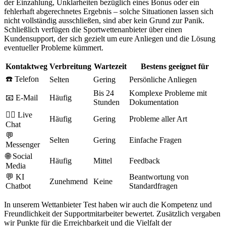
der Einzahlung, Unklarheiten bezüglich eines Bonus oder ein
fehlerhaft abgerechnetes Ergebnis – solche Situationen lassen sich
nicht vollständig ausschließen, sind aber kein Grund zur Panik.
Schließlich verfügen die Sportwettenanbieter über einen
Kundensupport, der sich gezielt um eure Anliegen und die Lösung
eventueller Probleme kümmert.
Kontaktweg
Verbreitung
Wartezeit
Bestens geeignet für
☎️ Telefon
Selten
Gering
Persönliche Anliegen
Bis 24
Komplexe Probleme mit
📧 E-Mail
Häufig
Stunden
Dokumentation
👩‍⚕️ Live
Häufig
Gering
Probleme aller Art
Chat
💬
Selten
Gering
Einfache Fragen
Messenger
🌐 Social
Häufig
Mittel
Feedback
Media
💬 KI
Beantwortung von
Zunehmend
Keine
Chatbot
Standardfragen
In unserem Wettanbieter Test haben wir auch die Kompetenz und
Freundlichkeit der Supportmitarbeiter bewertet. Zusätzlich vergaben
wir Punkte für die Erreichbarkeit und die Vielfalt der