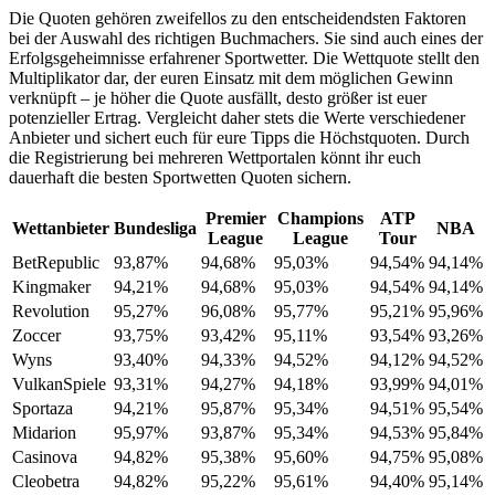
Die Quoten gehören zweifellos zu den entscheidendsten Faktoren
bei der Auswahl des richtigen Buchmachers. Sie sind auch eines der
Erfolgsgeheimnisse erfahrener Sportwetter. Die Wettquote stellt den
Multiplikator dar, der euren Einsatz mit dem möglichen Gewinn
verknüpft – je höher die Quote ausfällt, desto größer ist euer
potenzieller Ertrag. Vergleicht daher stets die Werte verschiedener
Anbieter und sichert euch für eure Tipps die Höchstquoten. Durch
die Registrierung bei mehreren Wettportalen könnt ihr euch
dauerhaft die besten Sportwetten Quoten sichern.
Premier
Champions
ATP
Wettanbieter
Bundesliga
NBA
League
League
Tour
BetRepublic
93,87%
94,68%
95,03%
94,54%
94,14%
Kingmaker
94,21%
94,68%
95,03%
94,54%
94,14%
Revolution
95,27%
96,08%
95,77%
95,21%
95,96%
Zoccer
93,75%
93,42%
95,11%
93,54%
93,26%
Wyns
93,40%
94,33%
94,52%
94,12%
94,52%
VulkanSpiele
93,31%
94,27%
94,18%
93,99%
94,01%
Sportaza
94,21%
95,87%
95,34%
94,51%
95,54%
Midarion
95,97%
93,87%
95,34%
94,53%
95,84%
Casinova
94,82%
95,38%
95,60%
94,75%
95,08%
Cleobetra
94,82%
95,22%
95,61%
94,40%
95,14%