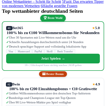
Online Wettanbieter – Schritt für Schritt
5
Fazit: Das erwarten Tipper
von modernen Wettseiten
6
Häufig gestellte Fragen
Top wettanbieter deutschland Seiten
🏆 Beste Wahl
Bet365
5.0
★
#1
100% bis zu €100 Willkommensbonus für Neukunden
Über 30 Sportarten mit Live-Wetten rund um die Uhr
✓
Schnelle Auszahlungen durchschnittlich unter 24 Stunden
✓
Deutsch sprachiger Support und vollständig lokalisierte App
✓
Visa
Mastercard
PayPal
Skrill
Bank Transfer
Jetzt Spielen →
18+ | Glücksspiel kann süchtig machen | AGB gelten
🎰 Bester Bonus
Bwin
4.9
★
#2
100% bis zu €200 Einzahlungsbonus + €10 Gratiswette
Größter Willkommensbonus unter den deutschen Top-Anbietern
✓
Bundesliga und Champions League mit Top-Quoten
✓
Über 90 Live-Wetten-Märkte pro Spiel verfügbar
✓