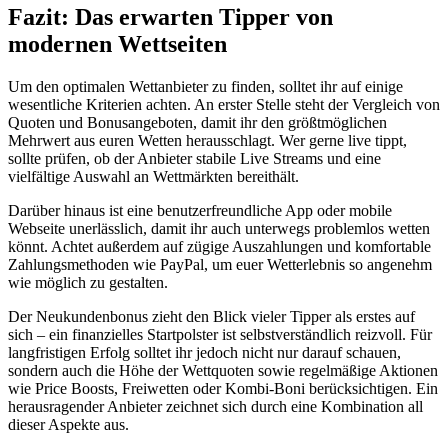
Fazit: Das erwarten Tipper von
modernen Wettseiten
Um den optimalen Wettanbieter zu finden, solltet ihr auf einige
wesentliche Kriterien achten. An erster Stelle steht der Vergleich von
Quoten und Bonusangeboten, damit ihr den größtmöglichen
Mehrwert aus euren Wetten herausschlagt. Wer gerne live tippt,
sollte prüfen, ob der Anbieter stabile Live Streams und eine
vielfältige Auswahl an Wettmärkten bereithält.
Darüber hinaus ist eine benutzerfreundliche App oder mobile
Webseite unerlässlich, damit ihr auch unterwegs problemlos wetten
könnt. Achtet außerdem auf zügige Auszahlungen und komfortable
Zahlungsmethoden wie PayPal, um euer Wetterlebnis so angenehm
wie möglich zu gestalten.
Der Neukundenbonus zieht den Blick vieler Tipper als erstes auf
sich – ein finanzielles Startpolster ist selbstverständlich reizvoll. Für
langfristigen Erfolg solltet ihr jedoch nicht nur darauf schauen,
sondern auch die Höhe der Wettquoten sowie regelmäßige Aktionen
wie Price Boosts, Freiwetten oder Kombi-Boni berücksichtigen. Ein
herausragender Anbieter zeichnet sich durch eine Kombination all
dieser Aspekte aus.