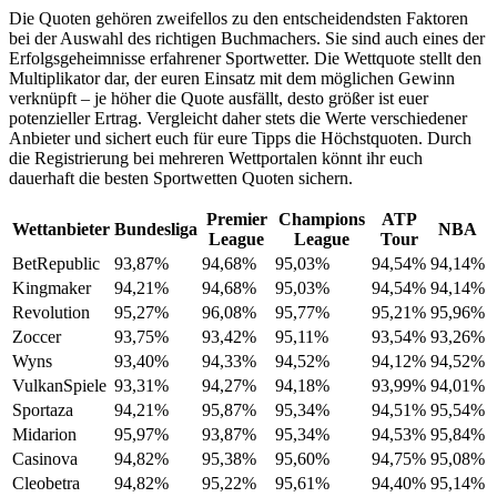
Die Quoten gehören zweifellos zu den entscheidendsten Faktoren
bei der Auswahl des richtigen Buchmachers. Sie sind auch eines der
Erfolgsgeheimnisse erfahrener Sportwetter. Die Wettquote stellt den
Multiplikator dar, der euren Einsatz mit dem möglichen Gewinn
verknüpft – je höher die Quote ausfällt, desto größer ist euer
potenzieller Ertrag. Vergleicht daher stets die Werte verschiedener
Anbieter und sichert euch für eure Tipps die Höchstquoten. Durch
die Registrierung bei mehreren Wettportalen könnt ihr euch
dauerhaft die besten Sportwetten Quoten sichern.
Premier
Champions
ATP
Wettanbieter
Bundesliga
NBA
League
League
Tour
BetRepublic
93,87%
94,68%
95,03%
94,54%
94,14%
Kingmaker
94,21%
94,68%
95,03%
94,54%
94,14%
Revolution
95,27%
96,08%
95,77%
95,21%
95,96%
Zoccer
93,75%
93,42%
95,11%
93,54%
93,26%
Wyns
93,40%
94,33%
94,52%
94,12%
94,52%
VulkanSpiele
93,31%
94,27%
94,18%
93,99%
94,01%
Sportaza
94,21%
95,87%
95,34%
94,51%
95,54%
Midarion
95,97%
93,87%
95,34%
94,53%
95,84%
Casinova
94,82%
95,38%
95,60%
94,75%
95,08%
Cleobetra
94,82%
95,22%
95,61%
94,40%
95,14%