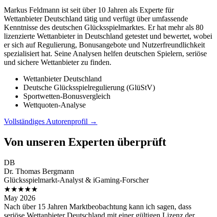
Markus Feldmann ist seit über 10 Jahren als Experte für
Wettanbieter Deutschland tätig und verfügt über umfassende
Kenntnisse des deutschen Glücksspielmarktes. Er hat mehr als 80
lizenzierte Wettanbieter in Deutschland getestet und bewertet, wobei
er sich auf Regulierung, Bonusangebote und Nutzerfreundlichkeit
spezialisiert hat. Seine Analysen helfen deutschen Spielern, seriöse
und sichere Wettanbieter zu finden.
Wettanbieter Deutschland
Deutsche Glücksspielregulierung (GlüStV)
Sportwetten-Bonusvergleich
Wettquoten-Analyse
Vollständiges Autorenprofil →
Von unseren Experten überprüft
DB
Dr. Thomas Bergmann
Glücksspielmarkt-Analyst & iGaming-Forscher
★★★★★
May 2026
Nach über 15 Jahren Marktbeobachtung kann ich sagen, dass
seriöse Wettanbieter Deutschland mit einer gültigen Lizenz der