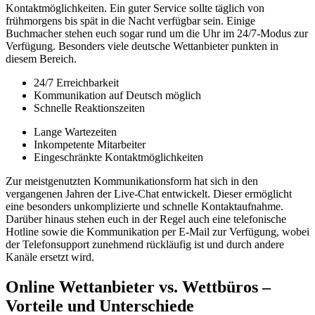
Kontaktmöglichkeiten. Ein guter Service sollte täglich von
frühmorgens bis spät in die Nacht verfügbar sein. Einige
Buchmacher stehen euch sogar rund um die Uhr im 24/7-Modus zur
Verfügung. Besonders viele deutsche Wettanbieter punkten in
diesem Bereich.
24/7 Erreichbarkeit
Kommunikation auf Deutsch möglich
Schnelle Reaktionszeiten
Lange Wartezeiten
Inkompetente Mitarbeiter
Eingeschränkte Kontaktmöglichkeiten
Zur meistgenutzten Kommunikationsform hat sich in den
vergangenen Jahren der Live-Chat entwickelt. Dieser ermöglicht
eine besonders unkomplizierte und schnelle Kontaktaufnahme.
Darüber hinaus stehen euch in der Regel auch eine telefonische
Hotline sowie die Kommunikation per E-Mail zur Verfügung, wobei
der Telefonsupport zunehmend rückläufig ist und durch andere
Kanäle ersetzt wird.
Online Wettanbieter vs. Wettbüros –
Vorteile und Unterschiede