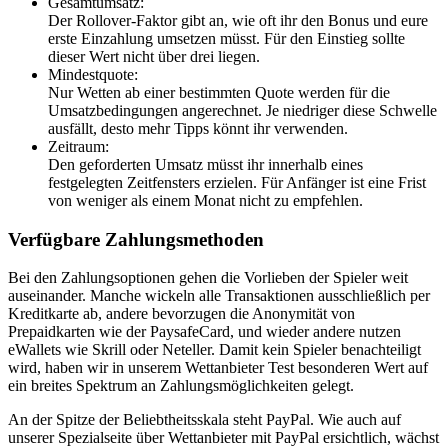
Gesamtumsatz:
Der Rollover-Faktor gibt an, wie oft ihr den Bonus und eure
erste Einzahlung umsetzen müsst. Für den Einstieg sollte
dieser Wert nicht über drei liegen.
Mindestquote:
Nur Wetten ab einer bestimmten Quote werden für die
Umsatzbedingungen angerechnet. Je niedriger diese Schwelle
ausfällt, desto mehr Tipps könnt ihr verwenden.
Zeitraum:
Den geforderten Umsatz müsst ihr innerhalb eines
festgelegten Zeitfensters erzielen. Für Anfänger ist eine Frist
von weniger als einem Monat nicht zu empfehlen.
Verfügbare Zahlungsmethoden
Bei den Zahlungsoptionen gehen die Vorlieben der Spieler weit
auseinander. Manche wickeln alle Transaktionen ausschließlich per
Kreditkarte ab, andere bevorzugen die Anonymität von
Prepaidkarten wie der PaysafeCard, und wieder andere nutzen
eWallets wie Skrill oder Neteller. Damit kein Spieler benachteiligt
wird, haben wir in unserem Wettanbieter Test besonderen Wert auf
ein breites Spektrum an Zahlungsmöglichkeiten gelegt.
An der Spitze der Beliebtheitsskala steht PayPal. Wie auch auf
unserer Spezialseite über Wettanbieter mit PayPal ersichtlich, wächst