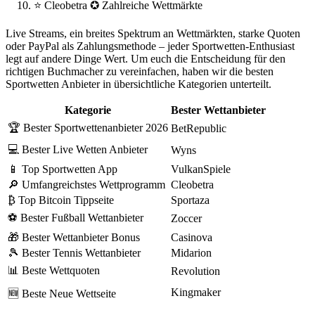
⭐ Cleobetra ✪ Zahlreiche Wettmärkte
Live Streams, ein breites Spektrum an Wettmärkten, starke Quoten
oder PayPal als Zahlungsmethode – jeder Sportwetten-Enthusiast
legt auf andere Dinge Wert. Um euch die Entscheidung für den
richtigen Buchmacher zu vereinfachen, haben wir die besten
Sportwetten Anbieter in übersichtliche Kategorien unterteilt.
Kategorie
Bester Wettanbieter
🏆 Bester Sportwettenanbieter 2026
BetRepublic
💻 Bester Live Wetten Anbieter
Wyns
📱 Top Sportwetten App
VulkanSpiele
🔎 Umfangreichstes Wettprogramm
Cleobetra
₿ Top Bitcoin Tippseite
Sportaza
⚽ Bester Fußball Wettanbieter
Zoccer
🎁 Bester Wettanbieter Bonus
Casinova
🎾 Bester Tennis Wettanbieter
Midarion
📊 Beste Wettquoten
Revolution
Kingmaker
🆕 Beste Neue Wettseite