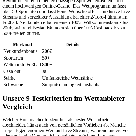
Revolution vereint einen erstklassigen Sportwetten-Bereich mit
einem hochwertigen Online-Casino. Das Wettprogramm umfasst
über 50 Sportarten und lässt keine Wünsche offen – inklusive Live
Streams und vorzeitiger Auszahlung bei einer 2-Tore-Führung im
Fußball. Neukunden erhalten einen 100% Willkommensbonus bis
200€, während Bestandskunden sich über 10% Cashback bis zu
500€ freuen dürfen.
Merkmal
Details
Neukundenbonus
200€
Sportarten
50+
Wettmärkte Fußball
800+
Cash out
Ja
Stärke
Umfangreiche Wettmärkte
Schwäche
Supportschnelligkeit ausbaubar
Unsere 9 Testkriterien im Wettanbieter
Vergleich
Welcher Buchmacher letztendlich als bester Wettanbieter
abschneidet, hängt auch von persönlichen Vorlieben ab. Manche
Tipper legen enormen Wert auf Live Streams, während andere vor
allem auf hohe Quoten nicht verzichten möchten. In unseren