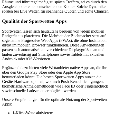
Räume und führt regelmäßig zu späten Treffern, sei es durch den
Ausgleich oder einen entscheidenden Konter. Solche Dynamiken
sorgen bei Live Wetten für spannende Quoten und echte Chancen.
Qualität der Sportwetten Apps
Sportwetten lassen sich heutzutage bequem von jedem mobilen
Endgerät aus platzieren. Die Mehrheit der Buchmacher setzt auf
sogenannte Progressive Web Apps (PWAs), die ohne Installation
direkt im mobilen Browser funktionieren. Diese Anwendungen
passen sich automatisch an verschiedene Displaygrößen an und
laufen zuverlässig auf Smartphones sowie Tablets mit aktuellen
Android- oder iOS-Versionen.
Ergänzend dazu bieten viele Wettanbieter native Apps an, die ihr
über den Google Play Store oder den Apple App Store
herunterladen könnt. Die besten Sportwetten Apps nutzen die
Geräte-Hardware optimal, wodurch Push-Benachrichtigungen,
biometrische Anmeldemethoden wie Face ID oder Fingerabdruck
sowie schnelle Ladezeiten ermöglicht werden.
Unsere Empfehlungen für die optimale Nutzung der Sportwetten
Apps:
1-Klick-Wette aktivieren: