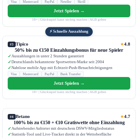
Visa
Mastercard
PayPal
Neteller
Skrill
Jetzt Spielen →
18+ | Glücksspiel kann süchtig machen | AGB gelten
⚡ Schnelle Auszahlung
Tipico
4.8
★
#3
50% bis zu €150 Einzahlungsbonus für neue Spieler
Auszahlungen in unter 2 Stunden garantiert
✓
Deutschlands bekannteste Sportwetten-Marke seit 2004
✓
Nahtlose mobile App mit Echtzeit-Push-Benachrichtigungen
✓
Visa
Mastercard
PayPal
Bank Transfer
Jetzt Spielen →
18+ | Glücksspiel kann süchtig machen | AGB gelten
Betano
4.7
★
#4
100% bis zu €150 + €10 Gratiswette ohne Einzahlung
Aufstrebender Anbieter mit deutschem DSWV-Mitgliedsstatus
✓
Statistik-Tool und Live-Tracker direkt in der Wettoberfläche
✓