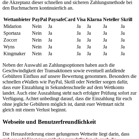
die Akzeptanz dieser schnellen und sicheren Zahlungsmethode bei
den Buchmachern kontinuierlich an.
Wettanbieter
PayPal
PaysafeCard
Visa
Klarna
Neteller
Skrill
Midarion
Nein
Ja
Ja
Ja
Ja
Ja
Sportaza
Nein
Ja
Ja
Ja
Ja
Ja
Zoccer
Nein
Ja
Ja
Ja
Ja
Ja
Wyns
Nein
Ja
Ja
Ja
Ja
Ja
Kingmaker
Nein
Ja
Ja
Ja
Ja
Ja
Neben der Auswahl an Zahlungsoptionen haben auch die
Geschwindigkeit der Transaktionen sowie eventuell anfallende
Gebühren Einfluss auf unsere Bewertung genommen. Besonders die
schnellen eWallets wie PayPal, Skrill oder Neteller sorgen dafür,
dass eure Einzahlung in Sekundenschnelle auf dem Wettkonto
landet. Auch eine Auszahlung steht nach erfolgter Prüfung sofort zur
Verfügung. Achtet unbedingt darauf, dass die Einzahlung für euch
ohne jegliche Gebühren möglich ist, damit euer Wettstart nicht
gleich mit einem Verlust beginnt.
Webseite und Benutzerfreundlichkeit
Die Herausforderung einer gelungenen Wettseite liegt darin, dass