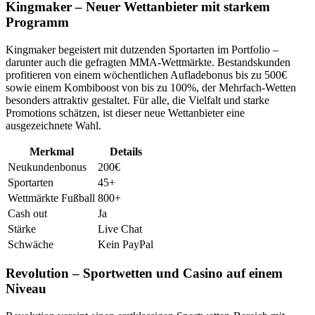
Kingmaker – Neuer Wettanbieter mit starkem
Programm
Kingmaker begeistert mit dutzenden Sportarten im Portfolio –
darunter auch die gefragten MMA-Wettmärkte. Bestandskunden
profitieren von einem wöchentlichen Aufladebonus bis zu 500€
sowie einem Kombiboost von bis zu 100%, der Mehrfach-Wetten
besonders attraktiv gestaltet. Für alle, die Vielfalt und starke
Promotions schätzen, ist dieser neue Wettanbieter eine
ausgezeichnete Wahl.
Merkmal
Details
Neukundenbonus
200€
Sportarten
45+
Wettmärkte Fußball
800+
Cash out
Ja
Stärke
Live Chat
Schwäche
Kein PayPal
Revolution – Sportwetten und Casino auf einem
Niveau