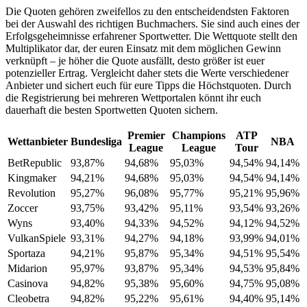
Die Quoten gehören zweifellos zu den entscheidendsten Faktoren
bei der Auswahl des richtigen Buchmachers. Sie sind auch eines der
Erfolgsgeheimnisse erfahrener Sportwetter. Die Wettquote stellt den
Multiplikator dar, der euren Einsatz mit dem möglichen Gewinn
verknüpft – je höher die Quote ausfällt, desto größer ist euer
potenzieller Ertrag. Vergleicht daher stets die Werte verschiedener
Anbieter und sichert euch für eure Tipps die Höchstquoten. Durch
die Registrierung bei mehreren Wettportalen könnt ihr euch
dauerhaft die besten Sportwetten Quoten sichern.
Premier
Champions
ATP
Wettanbieter
Bundesliga
NBA
League
League
Tour
BetRepublic
93,87%
94,68%
95,03%
94,54%
94,14%
Kingmaker
94,21%
94,68%
95,03%
94,54%
94,14%
Revolution
95,27%
96,08%
95,77%
95,21%
95,96%
Zoccer
93,75%
93,42%
95,11%
93,54%
93,26%
Wyns
93,40%
94,33%
94,52%
94,12%
94,52%
VulkanSpiele
93,31%
94,27%
94,18%
93,99%
94,01%
Sportaza
94,21%
95,87%
95,34%
94,51%
95,54%
Midarion
95,97%
93,87%
95,34%
94,53%
95,84%
Casinova
94,82%
95,38%
95,60%
94,75%
95,08%
Cleobetra
94,82%
95,22%
95,61%
94,40%
95,14%