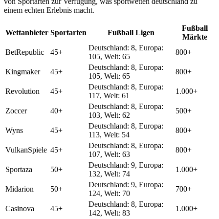
von Sportarten zur Verfügung, was sportwetten deutschland zu
einem echten Erlebnis macht.
Fußball
Wettanbieter
Sportarten
Fußball Ligen
Märkte
Deutschland: 8, Europa:
BetRepublic
45+
800+
105, Welt: 65
Deutschland: 8, Europa:
Kingmaker
45+
800+
105, Welt: 65
Deutschland: 8, Europa:
Revolution
45+
1.000+
117, Welt: 61
Deutschland: 8, Europa:
Zoccer
40+
500+
103, Welt: 62
Deutschland: 8, Europa:
Wyns
45+
800+
113, Welt: 54
Deutschland: 8, Europa:
VulkanSpiele
45+
800+
107, Welt: 63
Deutschland: 9, Europa:
Sportaza
50+
1.000+
132, Welt: 74
Deutschland: 9, Europa:
Midarion
50+
700+
124, Welt: 70
Deutschland: 8, Europa:
Casinova
45+
1.000+
142, Welt: 83