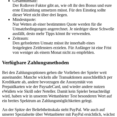
Gesamtumsatz:
Der Rollover-Faktor gibt an, wie oft ihr den Bonus und eure
erste Einzahlung umsetzen müsst. Für den Einstieg sollte
dieser Wert nicht über drei liegen.
Mindestquote:
Nur Wetten ab einer bestimmten Quote werden für die
Umsatzbedingungen angerechnet. Je niedriger diese Schwelle
ausfällt, desto mehr Tipps könnt ihr verwenden.
Zeitraum:
Den geforderten Umsatz müsst ihr innerhalb eines
festgelegten Zeitfensters erzielen. Für Anfänger ist eine Frist
von weniger als einem Monat nicht zu empfehlen.
Verfügbare Zahlungsmethoden
Bei den Zahlungsoptionen gehen die Vorlieben der Spieler weit
auseinander. Manche wickeln alle Transaktionen ausschließlich per
Kreditkarte ab, andere bevorzugen die Anonymität von
Prepaidkarten wie der PaysafeCard, und wieder andere nutzen
eWallets wie Skrill oder Neteller. Damit kein Spieler benachteiligt
wird, haben wir in unserem Wettanbieter Test besonderen Wert auf
ein breites Spektrum an Zahlungsmöglichkeiten gelegt.
An der Spitze der Beliebtheitsskala steht PayPal. Wie auch auf
unserer Spezialseite über Wettanbieter mit PayPal ersichtlich, wächst