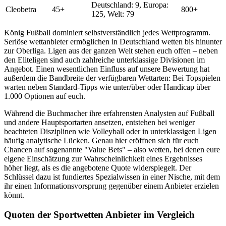
Deutschland: 9, Europa:
Cleobetra
45+
800+
125, Welt: 79
König Fußball dominiert selbstverständlich jedes Wettprogramm.
Seriöse wettanbieter ermöglichen in Deutschland wetten bis hinunter
zur Oberliga. Ligen aus der ganzen Welt stehen euch offen – neben
den Eliteligen sind auch zahlreiche unterklassige Divisionen im
Angebot. Einen wesentlichen Einfluss auf unsere Bewertung hat
außerdem die Bandbreite der verfügbaren Wettarten: Bei Topspielen
warten neben Standard-Tipps wie unter/über oder Handicap über
1.000 Optionen auf euch.
Während die Buchmacher ihre erfahrensten Analysten auf Fußball
und andere Hauptsportarten ansetzen, entstehen bei weniger
beachteten Disziplinen wie Volleyball oder in unterklassigen Ligen
häufig analytische Lücken. Genau hier eröffnen sich für euch
Chancen auf sogenannte "Value Bets" – also wetten, bei denen eure
eigene Einschätzung zur Wahrscheinlichkeit eines Ergebnisses
höher liegt, als es die angebotene Quote widerspiegelt. Der
Schlüssel dazu ist fundiertes Spezialwissen in einer Nische, mit dem
ihr einen Informationsvorsprung gegenüber einem Anbieter erzielen
könnt.
Quoten der Sportwetten Anbieter im Vergleich