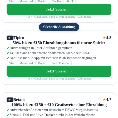
Visa
Mastercard
PayPal
Neteller
Skrill
Jetzt Spielen →
18+ | Glücksspiel kann süchtig machen | AGB gelten
⚡ Schnelle Auszahlung
Tipico
4.8
★
#3
50% bis zu €150 Einzahlungsbonus für neue Spieler
Auszahlungen in unter 2 Stunden garantiert
✓
Deutschlands bekannteste Sportwetten-Marke seit 2004
✓
Nahtlose mobile App mit Echtzeit-Push-Benachrichtigungen
✓
Visa
Mastercard
PayPal
Bank Transfer
Jetzt Spielen →
18+ | Glücksspiel kann süchtig machen | AGB gelten
Betano
4.7
★
#4
100% bis zu €150 + €10 Gratiswette ohne Einzahlung
Aufstrebender Anbieter mit deutschem DSWV-Mitgliedsstatus
✓
Statistik-Tool und Live-Tracker direkt in der Wettoberfläche
✓