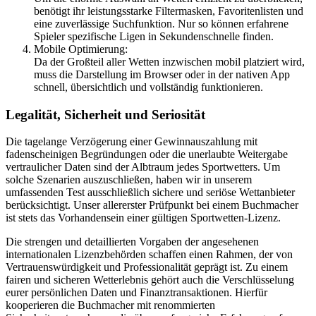
benötigt ihr leistungsstarke Filtermasken, Favoritenlisten und
eine zuverlässige Suchfunktion. Nur so können erfahrene
Spieler spezifische Ligen in Sekundenschnelle finden.
Mobile Optimierung:
Da der Großteil aller Wetten inzwischen mobil platziert wird,
muss die Darstellung im Browser oder in der nativen App
schnell, übersichtlich und vollständig funktionieren.
Legalität, Sicherheit und Seriosität
Die tagelange Verzögerung einer Gewinnauszahlung mit
fadenscheinigen Begründungen oder die unerlaubte Weitergabe
vertraulicher Daten sind der Albtraum jedes Sportwetters. Um
solche Szenarien auszuschließen, haben wir in unserem
umfassenden Test ausschließlich sichere und seriöse Wettanbieter
berücksichtigt. Unser allererster Prüfpunkt bei einem Buchmacher
ist stets das Vorhandensein einer gültigen Sportwetten-Lizenz.
Die strengen und detaillierten Vorgaben der angesehenen
internationalen Lizenzbehörden schaffen einen Rahmen, der von
Vertrauenswürdigkeit und Professionalität geprägt ist. Zu einem
fairen und sicheren Wetterlebnis gehört auch die Verschlüsselung
eurer persönlichen Daten und Finanztransaktionen. Hierfür
kooperieren die Buchmacher mit renommierten