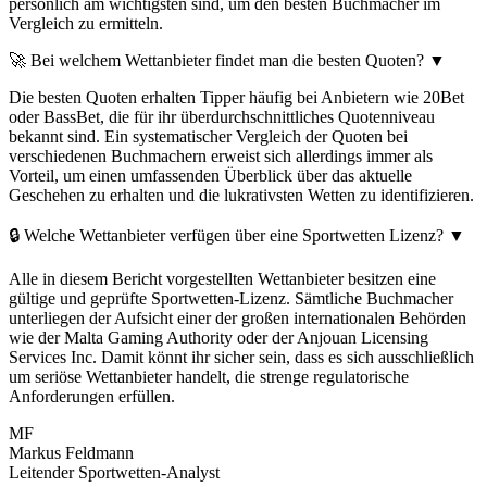
persönlich am wichtigsten sind, um den besten Buchmacher im
Vergleich zu ermitteln.
🚀 Bei welchem Wettanbieter findet man die besten Quoten?
▼
Die besten Quoten erhalten Tipper häufig bei Anbietern wie 20Bet
oder BassBet, die für ihr überdurchschnittliches Quotenniveau
bekannt sind. Ein systematischer Vergleich der Quoten bei
verschiedenen Buchmachern erweist sich allerdings immer als
Vorteil, um einen umfassenden Überblick über das aktuelle
Geschehen zu erhalten und die lukrativsten Wetten zu identifizieren.
🔒 Welche Wettanbieter verfügen über eine Sportwetten Lizenz?
▼
Alle in diesem Bericht vorgestellten Wettanbieter besitzen eine
gültige und geprüfte Sportwetten-Lizenz. Sämtliche Buchmacher
unterliegen der Aufsicht einer der großen internationalen Behörden
wie der Malta Gaming Authority oder der Anjouan Licensing
Services Inc. Damit könnt ihr sicher sein, dass es sich ausschließlich
um seriöse Wettanbieter handelt, die strenge regulatorische
Anforderungen erfüllen.
MF
Markus Feldmann
Leitender Sportwetten-Analyst