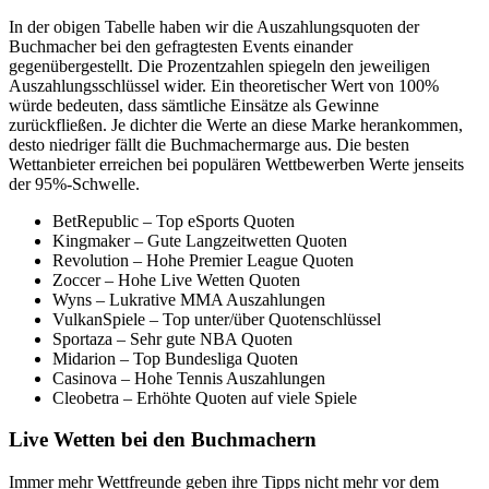
In der obigen Tabelle haben wir die Auszahlungsquoten der
Buchmacher bei den gefragtesten Events einander
gegenübergestellt. Die Prozentzahlen spiegeln den jeweiligen
Auszahlungsschlüssel wider. Ein theoretischer Wert von 100%
würde bedeuten, dass sämtliche Einsätze als Gewinne
zurückfließen. Je dichter die Werte an diese Marke herankommen,
desto niedriger fällt die Buchmachermarge aus. Die besten
Wettanbieter erreichen bei populären Wettbewerben Werte jenseits
der 95%-Schwelle.
BetRepublic – Top eSports Quoten
Kingmaker – Gute Langzeitwetten Quoten
Revolution – Hohe Premier League Quoten
Zoccer – Hohe Live Wetten Quoten
Wyns – Lukrative MMA Auszahlungen
VulkanSpiele – Top unter/über Quotenschlüssel
Sportaza – Sehr gute NBA Quoten
Midarion – Top Bundesliga Quoten
Casinova – Hohe Tennis Auszahlungen
Cleobetra – Erhöhte Quoten auf viele Spiele
Live Wetten bei den Buchmachern
Immer mehr Wettfreunde geben ihre Tipps nicht mehr vor dem