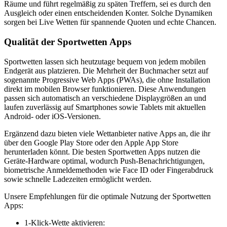
Räume und führt regelmäßig zu späten Treffern, sei es durch den
Ausgleich oder einen entscheidenden Konter. Solche Dynamiken
sorgen bei Live Wetten für spannende Quoten und echte Chancen.
Qualität der Sportwetten Apps
Sportwetten lassen sich heutzutage bequem von jedem mobilen
Endgerät aus platzieren. Die Mehrheit der Buchmacher setzt auf
sogenannte Progressive Web Apps (PWAs), die ohne Installation
direkt im mobilen Browser funktionieren. Diese Anwendungen
passen sich automatisch an verschiedene Displaygrößen an und
laufen zuverlässig auf Smartphones sowie Tablets mit aktuellen
Android- oder iOS-Versionen.
Ergänzend dazu bieten viele Wettanbieter native Apps an, die ihr
über den Google Play Store oder den Apple App Store
herunterladen könnt. Die besten Sportwetten Apps nutzen die
Geräte-Hardware optimal, wodurch Push-Benachrichtigungen,
biometrische Anmeldemethoden wie Face ID oder Fingerabdruck
sowie schnelle Ladezeiten ermöglicht werden.
Unsere Empfehlungen für die optimale Nutzung der Sportwetten
Apps:
1-Klick-Wette aktivieren: