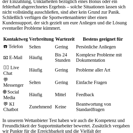
der Einzahlung, Unklarheiten bezüglich eines Bonus oder ein
fehlerhaft abgerechnetes Ergebnis – solche Situationen lassen sich
nicht vollständig ausschließen, sind aber kein Grund zur Panik.
Schließlich verfügen die Sportwettenanbieter über einen
Kundensupport, der sich gezielt um eure Anliegen und die Lösung
eventueller Probleme kümmert.
Kontaktweg
Verbreitung
Wartezeit
Bestens geeignet für
☎️ Telefon
Selten
Gering
Persönliche Anliegen
Bis 24
Komplexe Probleme mit
📧 E-Mail
Häufig
Stunden
Dokumentation
👩‍⚕️ Live
Häufig
Gering
Probleme aller Art
Chat
💬
Selten
Gering
Einfache Fragen
Messenger
🌐 Social
Häufig
Mittel
Feedback
Media
💬 KI
Beantwortung von
Zunehmend
Keine
Chatbot
Standardfragen
In unserem Wettanbieter Test haben wir auch die Kompetenz und
Freundlichkeit der Supportmitarbeiter bewertet. Zusätzlich vergaben
wir Punkte für die Erreichbarkeit und die Vielfalt der