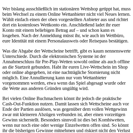
Wer bislang ausschließlich im stationären Wettshop getippt hat, muss
beim Wechsel zu einem Online Wettanbieter nicht viel Neues lernen.
Wählt einfach einen der oben vorgestellten Anbieter aus und richtet
dort ein kostenloses Wettkonto ein. Anschließend ladet ihr euer
Konto mit einem beliebigen Betrag auf – und schon kann es
losgehen. Nach der Anmeldung müsst ihr, wie auch im Wettbüro,
eure Identität mit einem Personalausweis oder Reisepass bestätigen.
Was die Abgabe der Wettscheine betrifft, gibt es kaum nennenswerte
Unterschiede. Durch die elektronischen Systeme ist der
Annahmeschluss für Pre-Play-Wetten sowohl online als auch offline
an die Startzeit gebunden. Habt ihr euren Live-Wettschein im Shop
oder online abgegeben, ist eine nachträgliche Stornierung nicht
möglich. Eine Annullierung kann nur vom Wettanbieter
vorgenommen werden, etwa wenn das Spiel abgesagt wurde oder
die Wette aus anderen Gründen ungültig wird.
Bei vielen Online Buchmachern könnt ihr jedoch die praktische
Cash-Out-Funktion nutzen. Damit lassen sich Wettscheine auch vor
Ende der Partien auslösen, was gegenüber dem vollen Wettgewinn
zwar mit kleineren Abzügen verbunden ist, aber einen vorzeitigen
Gewinn sicherstellt. Besonders sinnvoll ist dies bei Kombiwetten,
wenn nur noch eine oder wenige Einzelwetten offen sind. So könnt
ihr die bisherigen Gewinne mitnehmen und riskiert nicht den Verlust