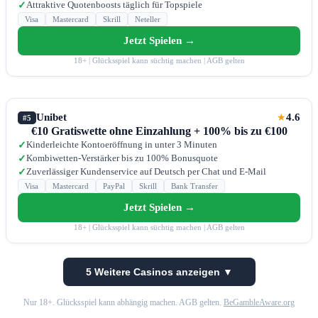
Attraktive Quotenboosts täglich für Topspiele
✓
Visa
Mastercard
Skrill
Neteller
Jetzt Spielen →
18+ | Glücksspiel kann süchtig machen | AGB gelten
Unibet
4.6
★
#5
€10 Gratiswette ohne Einzahlung + 100% bis zu €100
Kinderleichte Kontoeröffnung in unter 3 Minuten
✓
Kombiwetten-Verstärker bis zu 100% Bonusquote
✓
Zuverlässiger Kundenservice auf Deutsch per Chat und E-Mail
✓
Visa
Mastercard
PayPal
Skrill
Bank Transfer
Jetzt Spielen →
18+ | Glücksspiel kann süchtig machen | AGB gelten
5 Weitere Casinos anzeigen ▼
Nur 18+. Glücksspiel kann abhängig machen. AGB gelten.
BeGambleAware.org