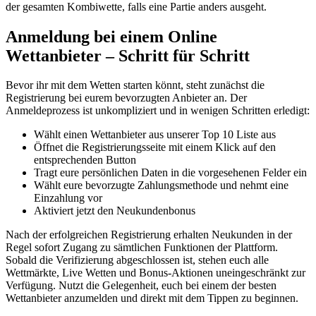
der gesamten Kombiwette, falls eine Partie anders ausgeht.
Anmeldung bei einem Online
Wettanbieter – Schritt für Schritt
Bevor ihr mit dem Wetten starten könnt, steht zunächst die
Registrierung bei eurem bevorzugten Anbieter an. Der
Anmeldeprozess ist unkompliziert und in wenigen Schritten erledigt:
Wählt einen Wettanbieter aus unserer Top 10 Liste aus
Öffnet die Registrierungsseite mit einem Klick auf den
entsprechenden Button
Tragt eure persönlichen Daten in die vorgesehenen Felder ein
Wählt eure bevorzugte Zahlungsmethode und nehmt eine
Einzahlung vor
Aktiviert jetzt den Neukundenbonus
Nach der erfolgreichen Registrierung erhalten Neukunden in der
Regel sofort Zugang zu sämtlichen Funktionen der Plattform.
Sobald die Verifizierung abgeschlossen ist, stehen euch alle
Wettmärkte, Live Wetten und Bonus-Aktionen uneingeschränkt zur
Verfügung. Nutzt die Gelegenheit, euch bei einem der besten
Wettanbieter anzumelden und direkt mit dem Tippen zu beginnen.