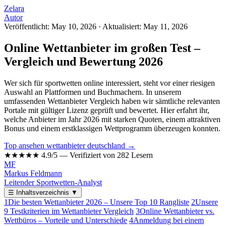
Zelara
Autor
Veröffentlicht: May 10, 2026
·
Aktualisiert: May 11, 2026
Online Wettanbieter im großen Test –
Vergleich und Bewertung 2026
Wer sich für sportwetten online interessiert, steht vor einer riesigen
Auswahl an Plattformen und Buchmachern. In unserem
umfassenden Wettanbieter Vergleich haben wir sämtliche relevanten
Portale mit gültiger Lizenz geprüft und bewertet. Hier erfahrt ihr,
welche Anbieter im Jahr 2026 mit starken Quoten, einem attraktiven
Bonus und einem erstklassigen Wettprogramm überzeugen konnten.
Top ansehen wettanbieter deutschland →
★★★★★
4.9/5 — Verifiziert von 282 Lesern
MF
Markus Feldmann
Leitender Sportwetten-Analyst
☰
Inhaltsverzeichnis
▼
1
Die besten Wettanbieter 2026 – Unsere Top 10 Rangliste
2
Unsere
9 Testkriterien im Wettanbieter Vergleich
3
Online Wettanbieter vs.
Wettbüros – Vorteile und Unterschiede
4
Anmeldung bei einem