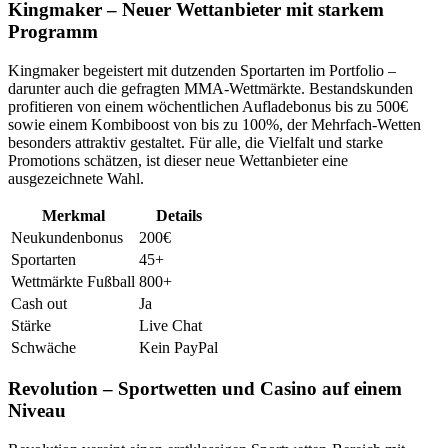
Kingmaker – Neuer Wettanbieter mit starkem
Programm
Kingmaker begeistert mit dutzenden Sportarten im Portfolio –
darunter auch die gefragten MMA-Wettmärkte. Bestandskunden
profitieren von einem wöchentlichen Aufladebonus bis zu 500€
sowie einem Kombiboost von bis zu 100%, der Mehrfach-Wetten
besonders attraktiv gestaltet. Für alle, die Vielfalt und starke
Promotions schätzen, ist dieser neue Wettanbieter eine
ausgezeichnete Wahl.
Merkmal
Details
Neukundenbonus
200€
Sportarten
45+
Wettmärkte Fußball
800+
Cash out
Ja
Stärke
Live Chat
Schwäche
Kein PayPal
Revolution – Sportwetten und Casino auf einem
Niveau