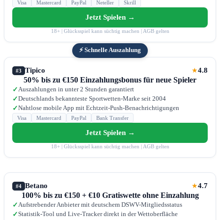
Visa
Mastercard
PayPal
Neteller
Skrill
Jetzt Spielen →
18+ | Glücksspiel kann süchtig machen | AGB gelten
⚡ Schnelle Auszahlung
Tipico
4.8
★
#3
50% bis zu €150 Einzahlungsbonus für neue Spieler
Auszahlungen in unter 2 Stunden garantiert
✓
Deutschlands bekannteste Sportwetten-Marke seit 2004
✓
Nahtlose mobile App mit Echtzeit-Push-Benachrichtigungen
✓
Visa
Mastercard
PayPal
Bank Transfer
Jetzt Spielen →
18+ | Glücksspiel kann süchtig machen | AGB gelten
Betano
4.7
★
#4
100% bis zu €150 + €10 Gratiswette ohne Einzahlung
Aufstrebender Anbieter mit deutschem DSWV-Mitgliedsstatus
✓
Statistik-Tool und Live-Tracker direkt in der Wettoberfläche
✓