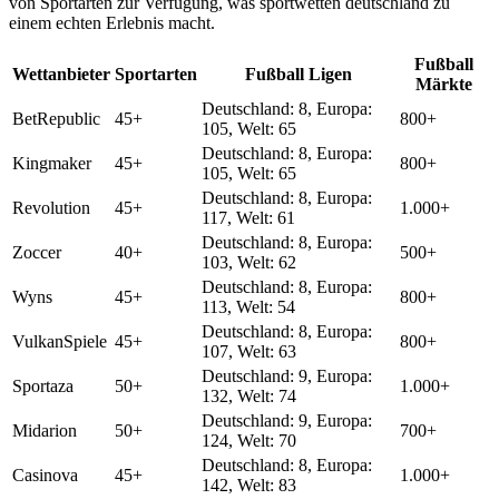
von Sportarten zur Verfügung, was sportwetten deutschland zu
einem echten Erlebnis macht.
Fußball
Wettanbieter
Sportarten
Fußball Ligen
Märkte
Deutschland: 8, Europa:
BetRepublic
45+
800+
105, Welt: 65
Deutschland: 8, Europa:
Kingmaker
45+
800+
105, Welt: 65
Deutschland: 8, Europa:
Revolution
45+
1.000+
117, Welt: 61
Deutschland: 8, Europa:
Zoccer
40+
500+
103, Welt: 62
Deutschland: 8, Europa:
Wyns
45+
800+
113, Welt: 54
Deutschland: 8, Europa:
VulkanSpiele
45+
800+
107, Welt: 63
Deutschland: 9, Europa:
Sportaza
50+
1.000+
132, Welt: 74
Deutschland: 9, Europa:
Midarion
50+
700+
124, Welt: 70
Deutschland: 8, Europa:
Casinova
45+
1.000+
142, Welt: 83