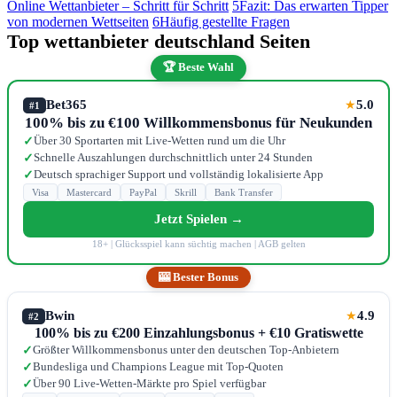
Online Wettanbieter – Schritt für Schritt
5
Fazit: Das erwarten Tipper
von modernen Wettseiten
6
Häufig gestellte Fragen
Top wettanbieter deutschland Seiten
🏆 Beste Wahl
Bet365
5.0
★
#1
100% bis zu €100 Willkommensbonus für Neukunden
Über 30 Sportarten mit Live-Wetten rund um die Uhr
✓
Schnelle Auszahlungen durchschnittlich unter 24 Stunden
✓
Deutsch sprachiger Support und vollständig lokalisierte App
✓
Visa
Mastercard
PayPal
Skrill
Bank Transfer
Jetzt Spielen →
18+ | Glücksspiel kann süchtig machen | AGB gelten
🎰 Bester Bonus
Bwin
4.9
★
#2
100% bis zu €200 Einzahlungsbonus + €10 Gratiswette
Größter Willkommensbonus unter den deutschen Top-Anbietern
✓
Bundesliga und Champions League mit Top-Quoten
✓
Über 90 Live-Wetten-Märkte pro Spiel verfügbar
✓