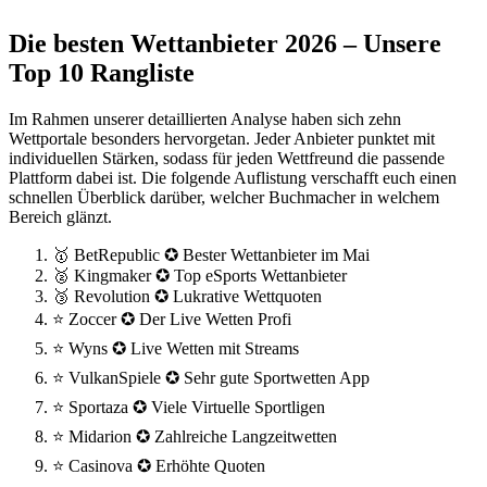
Die besten Wettanbieter 2026 – Unsere
Top 10 Rangliste
Im Rahmen unserer detaillierten Analyse haben sich zehn
Wettportale besonders hervorgetan. Jeder Anbieter punktet mit
individuellen Stärken, sodass für jeden Wettfreund die passende
Plattform dabei ist. Die folgende Auflistung verschafft euch einen
schnellen Überblick darüber, welcher Buchmacher in welchem
Bereich glänzt.
🥇 BetRepublic ✪ Bester Wettanbieter im Mai
🥈 Kingmaker ✪ Top eSports Wettanbieter
🥉 Revolution ✪ Lukrative Wettquoten
⭐ Zoccer ✪ Der Live Wetten Profi
⭐ Wyns ✪ Live Wetten mit Streams
⭐ VulkanSpiele ✪ Sehr gute Sportwetten App
⭐ Sportaza ✪ Viele Virtuelle Sportligen
⭐ Midarion ✪ Zahlreiche Langzeitwetten
⭐ Casinova ✪ Erhöhte Quoten