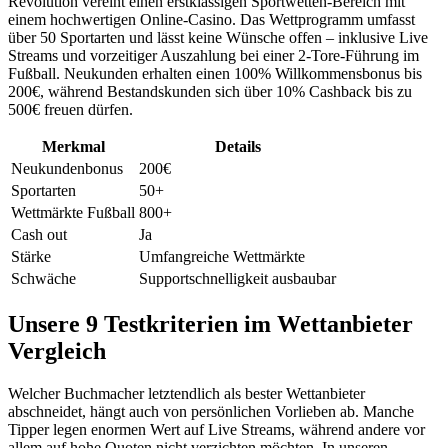
Revolution vereint einen erstklassigen Sportwetten-Bereich mit
einem hochwertigen Online-Casino. Das Wettprogramm umfasst
über 50 Sportarten und lässt keine Wünsche offen – inklusive Live
Streams und vorzeitiger Auszahlung bei einer 2-Tore-Führung im
Fußball. Neukunden erhalten einen 100% Willkommensbonus bis
200€, während Bestandskunden sich über 10% Cashback bis zu
500€ freuen dürfen.
Merkmal
Details
Neukundenbonus
200€
Sportarten
50+
Wettmärkte Fußball
800+
Cash out
Ja
Stärke
Umfangreiche Wettmärkte
Schwäche
Supportschnelligkeit ausbaubar
Unsere 9 Testkriterien im Wettanbieter
Vergleich
Welcher Buchmacher letztendlich als bester Wettanbieter
abschneidet, hängt auch von persönlichen Vorlieben ab. Manche
Tipper legen enormen Wert auf Live Streams, während andere vor
allem auf hohe Quoten nicht verzichten möchten. In unseren