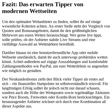
Fazit: Das erwarten Tipper von
modernen Wettseiten
Um den optimalen Wettanbieter zu finden, solltet ihr auf einige
wesentliche Kriterien achten. An erster Stelle steht der Vergleich von
Quoten und Bonusangeboten, damit ihr den größtmöglichen
Mehrwert aus euren Wetten herausschlagt. Wer gerne live tippt,
sollte prüfen, ob der Anbieter stabile Live Streams und eine
vielfältige Auswahl an Wettmärkten bereithält.
Darüber hinaus ist eine benutzerfreundliche App oder mobile
Webseite unerlässlich, damit ihr auch unterwegs problemlos wetten
könnt. Achtet außerdem auf zügige Auszahlungen und komfortable
Zahlungsmethoden wie PayPal, um euer Wetterlebnis so angenehm
wie möglich zu gestalten.
Der Neukundenbonus zieht den Blick vieler Tipper als erstes auf
sich – ein finanzielles Startpolster ist selbstverständlich reizvoll. Für
langfristigen Erfolg solltet ihr jedoch nicht nur darauf schauen,
sondern auch die Höhe der Wettquoten sowie regelmäßige Aktionen
wie Price Boosts, Freiwetten oder Kombi-Boni berücksichtigen. Ein
herausragender Anbieter zeichnet sich durch eine Kombination all
dieser Aspekte aus.