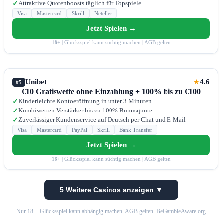
Attraktive Quotenboosts täglich für Topspiele
✓
Visa
Mastercard
Skrill
Neteller
Jetzt Spielen →
18+ | Glücksspiel kann süchtig machen | AGB gelten
Unibet
4.6
★
#5
€10 Gratiswette ohne Einzahlung + 100% bis zu €100
Kinderleichte Kontoeröffnung in unter 3 Minuten
✓
Kombiwetten-Verstärker bis zu 100% Bonusquote
✓
Zuverlässiger Kundenservice auf Deutsch per Chat und E-Mail
✓
Visa
Mastercard
PayPal
Skrill
Bank Transfer
Jetzt Spielen →
18+ | Glücksspiel kann süchtig machen | AGB gelten
5 Weitere Casinos anzeigen ▼
Nur 18+. Glücksspiel kann abhängig machen. AGB gelten.
BeGambleAware.org