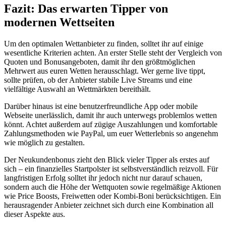
Fazit: Das erwarten Tipper von
modernen Wettseiten
Um den optimalen Wettanbieter zu finden, solltet ihr auf einige
wesentliche Kriterien achten. An erster Stelle steht der Vergleich von
Quoten und Bonusangeboten, damit ihr den größtmöglichen
Mehrwert aus euren Wetten herausschlagt. Wer gerne live tippt,
sollte prüfen, ob der Anbieter stabile Live Streams und eine
vielfältige Auswahl an Wettmärkten bereithält.
Darüber hinaus ist eine benutzerfreundliche App oder mobile
Webseite unerlässlich, damit ihr auch unterwegs problemlos wetten
könnt. Achtet außerdem auf zügige Auszahlungen und komfortable
Zahlungsmethoden wie PayPal, um euer Wetterlebnis so angenehm
wie möglich zu gestalten.
Der Neukundenbonus zieht den Blick vieler Tipper als erstes auf
sich – ein finanzielles Startpolster ist selbstverständlich reizvoll. Für
langfristigen Erfolg solltet ihr jedoch nicht nur darauf schauen,
sondern auch die Höhe der Wettquoten sowie regelmäßige Aktionen
wie Price Boosts, Freiwetten oder Kombi-Boni berücksichtigen. Ein
herausragender Anbieter zeichnet sich durch eine Kombination all
dieser Aspekte aus.