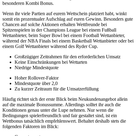
besonderen Kombi Bonus.
Wenn ihr viele Partien auf eurem Wettschein platziert habt, winkt
somit ein prozentualer Aufschlag auf euren Gewinn. Besonders gute
Chancen auf solche Aktionen erhalten Wettfreunde bei
Spitzenspielen in der Champions League bei einem Fußball
Wettanbieter, beim Super Bowl bei einem Football Wettanbieter,
während der NBA Finals bei einem Basketball Wettanbieter oder bei
einem Golf Wettanbieter während des Ryder Cup.
Großzügiger Zeitrahmen für den erforderlichen Umsatz
Keine Einschränkungen bei Wettarten
Niedrige Mindestquote
Hoher Rollover-Faktor
Mindestquote über 2,0
Zu kurzer Zeitraum für die Umsatzerfüllung
Häufig richtet sich der erste Blick beim Neukundenangebot allein
auf die maximale Bonussumme. Allerdings solltet ihr auch die
Konditionen genau unter die Lupe nehmen. Nur wenn die
Bedingungen spielerfreundlich und fair gestaltet sind, ist ein
Wettbonus tatsächlich empfehlenswert. Behaltet deshalb stets die
folgenden Faktoren im Blick: