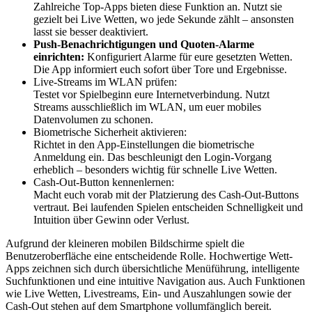
Zahlreiche Top-Apps bieten diese Funktion an. Nutzt sie
gezielt bei Live Wetten, wo jede Sekunde zählt – ansonsten
lasst sie besser deaktiviert.
Push-Benachrichtigungen und Quoten-Alarme
einrichten:
Konfiguriert Alarme für eure gesetzten Wetten.
Die App informiert euch sofort über Tore und Ergebnisse.
Live-Streams im WLAN prüfen:
Testet vor Spielbeginn eure Internetverbindung. Nutzt
Streams ausschließlich im WLAN, um euer mobiles
Datenvolumen zu schonen.
Biometrische Sicherheit aktivieren:
Richtet in den App-Einstellungen die biometrische
Anmeldung ein. Das beschleunigt den Login-Vorgang
erheblich – besonders wichtig für schnelle Live Wetten.
Cash-Out-Button kennenlernen:
Macht euch vorab mit der Platzierung des Cash-Out-Buttons
vertraut. Bei laufenden Spielen entscheiden Schnelligkeit und
Intuition über Gewinn oder Verlust.
Aufgrund der kleineren mobilen Bildschirme spielt die
Benutzeroberfläche eine entscheidende Rolle. Hochwertige Wett-
Apps zeichnen sich durch übersichtliche Menüführung, intelligente
Suchfunktionen und eine intuitive Navigation aus. Auch Funktionen
wie Live Wetten, Livestreams, Ein- und Auszahlungen sowie der
Cash-Out stehen auf dem Smartphone vollumfänglich bereit.