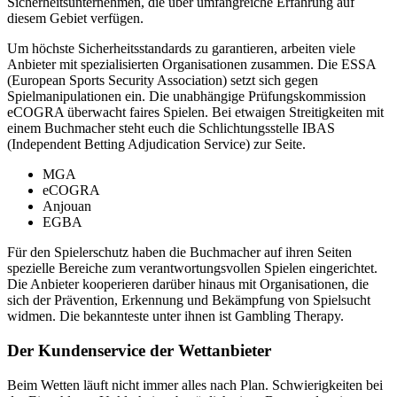
Sicherheitsunternehmen, die über umfangreiche Erfahrung auf
diesem Gebiet verfügen.
Um höchste Sicherheitsstandards zu garantieren, arbeiten viele
Anbieter mit spezialisierten Organisationen zusammen. Die ESSA
(European Sports Security Association) setzt sich gegen
Spielmanipulationen ein. Die unabhängige Prüfungskommission
eCOGRA überwacht faires Spielen. Bei etwaigen Streitigkeiten mit
einem Buchmacher steht euch die Schlichtungsstelle IBAS
(Independent Betting Adjudication Service) zur Seite.
MGA
eCOGRA
Anjouan
EGBA
Für den Spielerschutz haben die Buchmacher auf ihren Seiten
spezielle Bereiche zum verantwortungsvollen Spielen eingerichtet.
Die Anbieter kooperieren darüber hinaus mit Organisationen, die
sich der Prävention, Erkennung und Bekämpfung von Spielsucht
widmen. Die bekannteste unter ihnen ist Gambling Therapy.
Der Kundenservice der Wettanbieter
Beim Wetten läuft nicht immer alles nach Plan. Schwierigkeiten bei