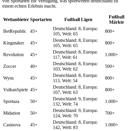
von Sportarten zur Verfügung, was sportwetten deutschland zu
einem echten Erlebnis macht.
Fußball
Wettanbieter
Sportarten
Fußball Ligen
Märkte
Deutschland: 8, Europa:
BetRepublic
45+
800+
105, Welt: 65
Deutschland: 8, Europa:
Kingmaker
45+
800+
105, Welt: 65
Deutschland: 8, Europa:
Revolution
45+
1.000+
117, Welt: 61
Deutschland: 8, Europa:
Zoccer
40+
500+
103, Welt: 62
Deutschland: 8, Europa:
Wyns
45+
800+
113, Welt: 54
Deutschland: 8, Europa:
VulkanSpiele
45+
800+
107, Welt: 63
Deutschland: 9, Europa:
Sportaza
50+
1.000+
132, Welt: 74
Deutschland: 9, Europa:
Midarion
50+
700+
124, Welt: 70
Deutschland: 8, Europa:
Casinova
45+
1.000+
142, Welt: 83