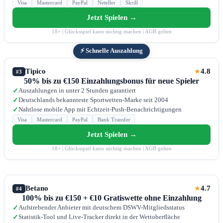
Visa
Mastercard
PayPal
Neteller
Skrill
Jetzt Spielen →
18+ | Glücksspiel kann süchtig machen | AGB gelten
⚡ Schnelle Auszahlung
Tipico
4.8
★
#3
50% bis zu €150 Einzahlungsbonus für neue Spieler
Auszahlungen in unter 2 Stunden garantiert
✓
Deutschlands bekannteste Sportwetten-Marke seit 2004
✓
Nahtlose mobile App mit Echtzeit-Push-Benachrichtigungen
✓
Visa
Mastercard
PayPal
Bank Transfer
Jetzt Spielen →
18+ | Glücksspiel kann süchtig machen | AGB gelten
Betano
4.7
★
#4
100% bis zu €150 + €10 Gratiswette ohne Einzahlung
Aufstrebender Anbieter mit deutschem DSWV-Mitgliedsstatus
✓
Statistik-Tool und Live-Tracker direkt in der Wettoberfläche
✓