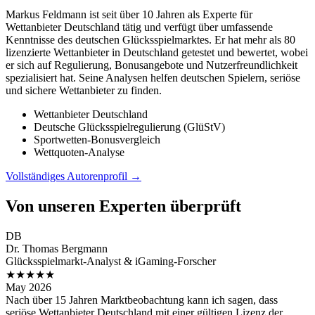
Markus Feldmann ist seit über 10 Jahren als Experte für
Wettanbieter Deutschland tätig und verfügt über umfassende
Kenntnisse des deutschen Glücksspielmarktes. Er hat mehr als 80
lizenzierte Wettanbieter in Deutschland getestet und bewertet, wobei
er sich auf Regulierung, Bonusangebote und Nutzerfreundlichkeit
spezialisiert hat. Seine Analysen helfen deutschen Spielern, seriöse
und sichere Wettanbieter zu finden.
Wettanbieter Deutschland
Deutsche Glücksspielregulierung (GlüStV)
Sportwetten-Bonusvergleich
Wettquoten-Analyse
Vollständiges Autorenprofil →
Von unseren Experten überprüft
DB
Dr. Thomas Bergmann
Glücksspielmarkt-Analyst & iGaming-Forscher
★★★★★
May 2026
Nach über 15 Jahren Marktbeobachtung kann ich sagen, dass
seriöse Wettanbieter Deutschland mit einer gültigen Lizenz der