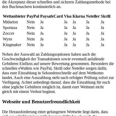
die Akzeptanz dieser schnellen und sicheren Zahlungsmethode bei
den Buchmachern kontinuierlich an.
Wettanbieter
PayPal
PaysafeCard
Visa
Klarna
Neteller
Skrill
Midarion
Nein
Ja
Ja
Ja
Ja
Ja
Sportaza
Nein
Ja
Ja
Ja
Ja
Ja
Zoccer
Nein
Ja
Ja
Ja
Ja
Ja
Wyns
Nein
Ja
Ja
Ja
Ja
Ja
Kingmaker
Nein
Ja
Ja
Ja
Ja
Ja
Neben der Auswahl an Zahlungsoptionen haben auch die
Geschwindigkeit der Transaktionen sowie eventuell anfallende
Gebühren Einfluss auf unsere Bewertung genommen. Besonders die
schnellen eWallets wie PayPal, Skrill oder Neteller sorgen dafür,
dass eure Einzahlung in Sekundenschnelle auf dem Wettkonto
landet. Auch eine Auszahlung steht nach erfolgter Prüfung sofort zur
Verfügung. Achtet unbedingt darauf, dass die Einzahlung für euch
ohne jegliche Gebühren möglich ist, damit euer Wettstart nicht
gleich mit einem Verlust beginnt.
Webseite und Benutzerfreundlichkeit
Die Herausforderung einer gelungenen Wettseite liegt darin, dass