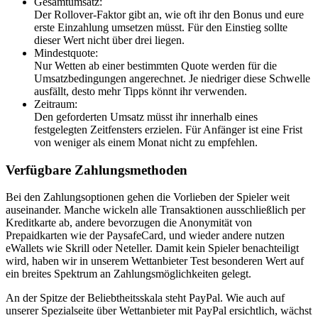
Gesamtumsatz:
Der Rollover-Faktor gibt an, wie oft ihr den Bonus und eure
erste Einzahlung umsetzen müsst. Für den Einstieg sollte
dieser Wert nicht über drei liegen.
Mindestquote:
Nur Wetten ab einer bestimmten Quote werden für die
Umsatzbedingungen angerechnet. Je niedriger diese Schwelle
ausfällt, desto mehr Tipps könnt ihr verwenden.
Zeitraum:
Den geforderten Umsatz müsst ihr innerhalb eines
festgelegten Zeitfensters erzielen. Für Anfänger ist eine Frist
von weniger als einem Monat nicht zu empfehlen.
Verfügbare Zahlungsmethoden
Bei den Zahlungsoptionen gehen die Vorlieben der Spieler weit
auseinander. Manche wickeln alle Transaktionen ausschließlich per
Kreditkarte ab, andere bevorzugen die Anonymität von
Prepaidkarten wie der PaysafeCard, und wieder andere nutzen
eWallets wie Skrill oder Neteller. Damit kein Spieler benachteiligt
wird, haben wir in unserem Wettanbieter Test besonderen Wert auf
ein breites Spektrum an Zahlungsmöglichkeiten gelegt.
An der Spitze der Beliebtheitsskala steht PayPal. Wie auch auf
unserer Spezialseite über Wettanbieter mit PayPal ersichtlich, wächst