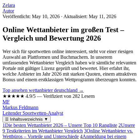
Zelara
Autor
Veröffentlicht: May 10, 2026
·
Aktualisiert: May 11, 2026
Online Wettanbieter im großen Test –
Vergleich und Bewertung 2026
Wer sich für sportwetten online interessiert, steht vor einer riesigen
Auswahl an Plattformen und Buchmachern. In unserem
umfassenden Wettanbieter Vergleich haben wir sämtliche relevanten
Portale mit gültiger Lizenz geprüft und bewertet. Hier erfahrt ihr,
welche Anbieter im Jahr 2026 mit starken Quoten, einem attraktiven
Bonus und einem erstklassigen Wettprogramm überzeugen konnten.
Top ansehen wettanbieter deutschland →
★★★★★
4.9/5 — Verifiziert von 282 Lesern
MF
Markus Feldmann
Leitender Sportwetten-Analyst
☰
Inhaltsverzeichnis
▼
1
Die besten Wettanbieter 2026 – Unsere Top 10 Rangliste
2
Unsere
9 Testkriterien im Wettanbieter Vergleich
3
Online Wettanbieter vs.
Wettbüros – Vorteile und Unterschiede
4
Anmeldung bei einem