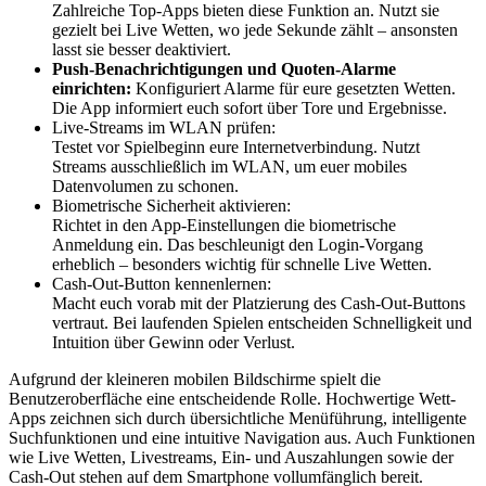
Zahlreiche Top-Apps bieten diese Funktion an. Nutzt sie
gezielt bei Live Wetten, wo jede Sekunde zählt – ansonsten
lasst sie besser deaktiviert.
Push-Benachrichtigungen und Quoten-Alarme
einrichten:
Konfiguriert Alarme für eure gesetzten Wetten.
Die App informiert euch sofort über Tore und Ergebnisse.
Live-Streams im WLAN prüfen:
Testet vor Spielbeginn eure Internetverbindung. Nutzt
Streams ausschließlich im WLAN, um euer mobiles
Datenvolumen zu schonen.
Biometrische Sicherheit aktivieren:
Richtet in den App-Einstellungen die biometrische
Anmeldung ein. Das beschleunigt den Login-Vorgang
erheblich – besonders wichtig für schnelle Live Wetten.
Cash-Out-Button kennenlernen:
Macht euch vorab mit der Platzierung des Cash-Out-Buttons
vertraut. Bei laufenden Spielen entscheiden Schnelligkeit und
Intuition über Gewinn oder Verlust.
Aufgrund der kleineren mobilen Bildschirme spielt die
Benutzeroberfläche eine entscheidende Rolle. Hochwertige Wett-
Apps zeichnen sich durch übersichtliche Menüführung, intelligente
Suchfunktionen und eine intuitive Navigation aus. Auch Funktionen
wie Live Wetten, Livestreams, Ein- und Auszahlungen sowie der
Cash-Out stehen auf dem Smartphone vollumfänglich bereit.