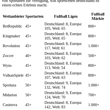
von Sportarten zur Verfügung, was sportwetten deutschland zu
einem echten Erlebnis macht.
Fußball
Wettanbieter
Sportarten
Fußball Ligen
Märkte
Deutschland: 8, Europa:
BetRepublic
45+
800+
105, Welt: 65
Deutschland: 8, Europa:
Kingmaker
45+
800+
105, Welt: 65
Deutschland: 8, Europa:
Revolution
45+
1.000+
117, Welt: 61
Deutschland: 8, Europa:
Zoccer
40+
500+
103, Welt: 62
Deutschland: 8, Europa:
Wyns
45+
800+
113, Welt: 54
Deutschland: 8, Europa:
VulkanSpiele
45+
800+
107, Welt: 63
Deutschland: 9, Europa:
Sportaza
50+
1.000+
132, Welt: 74
Deutschland: 9, Europa:
Midarion
50+
700+
124, Welt: 70
Deutschland: 8, Europa:
Casinova
45+
1.000+
142, Welt: 83