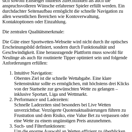
sich sowohl Einsteiger mühelos zurechtfinden als auch die
anspruchsvolleren Wünsche erfahrener Spieler erfüllt werden. Ein
durchdachter Seitenaufbau ermöglicht die schnelle Navigation zu
allen wesentlichen Bereichen wie Kontoverwaltung,
Kontaktoptionen oder Einzahlung.
Die zentralen Qualitätsmerkmale:
Die Güte einer Sportwetten-Webseite wird nicht durch ihr optisches
Erscheinungsbild definiert, sondern durch Funktionalität und
Geschwindigkeit. Eine herausragende Plattform muss sowohl für
Neulinge als auch für routinierte Tipper optimiert sein und folgende
Anforderungen erfüllen:
Intuitive Navigation:
Oberstes Ziel ist die schnelle Wettabgabe. Eine klare
Seitenstruktur sollte es ermöglichen, mit höchstens drei Klicks
von der Startseite zur gewünschten Wette zu gelangen –
inklusive Sportart, Liga und Wettmarkt.
Performance und Ladezeiten:
Schnelle Ladezeiten sind besonders bei Live Wetten
unverzichtbar. Verzögerte Quotenaktualisierungen führen zu
Frustration und dem Risiko, eine Value Bet zu verpassen oder
eine Wette zu einem ungünstigen Preis anzunehmen.
Such- und Filterfunktionen:
Um die enorme Auswahl an Wetten effizient zu überblicken,