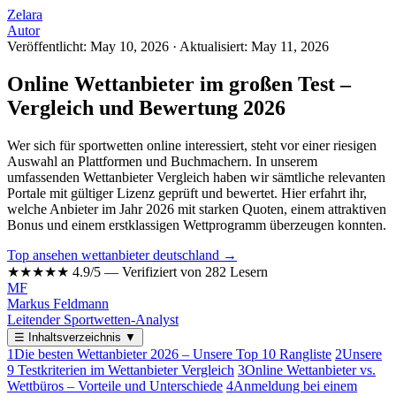
Zelara
Autor
Veröffentlicht: May 10, 2026
·
Aktualisiert: May 11, 2026
Online Wettanbieter im großen Test –
Vergleich und Bewertung 2026
Wer sich für sportwetten online interessiert, steht vor einer riesigen
Auswahl an Plattformen und Buchmachern. In unserem
umfassenden Wettanbieter Vergleich haben wir sämtliche relevanten
Portale mit gültiger Lizenz geprüft und bewertet. Hier erfahrt ihr,
welche Anbieter im Jahr 2026 mit starken Quoten, einem attraktiven
Bonus und einem erstklassigen Wettprogramm überzeugen konnten.
Top ansehen wettanbieter deutschland →
★★★★★
4.9/5 — Verifiziert von 282 Lesern
MF
Markus Feldmann
Leitender Sportwetten-Analyst
☰
Inhaltsverzeichnis
▼
1
Die besten Wettanbieter 2026 – Unsere Top 10 Rangliste
2
Unsere
9 Testkriterien im Wettanbieter Vergleich
3
Online Wettanbieter vs.
Wettbüros – Vorteile und Unterschiede
4
Anmeldung bei einem