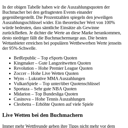
In der obigen Tabelle haben wir die Auszahlungsquoten der
Buchmacher bei den gefragtesten Events einander
gegenübergestellt. Die Prozentzahlen spiegeln den jeweiligen
Auszahlungsschlüssel wider. Ein theoretischer Wert von 100%
würde bedeuten, dass sämtliche Einsätze als Gewinne
zurückfließen. Je dichter die Werte an diese Marke herankommen,
desto niedriger fällt die Buchmachermarge aus. Die besten
Wettanbieter erreichen bei populären Wettbewerben Werte jenseits
der 95%-Schwelle.
BetRepublic – Top eSports Quoten
Kingmaker – Gute Langzeitwetten Quoten
Revolution – Hohe Premier League Quoten
Zoccer – Hohe Live Wetten Quoten
Wyns – Lukrative MMA Auszahlungen
VulkanSpiele – Top unter/über Quotenschlüssel
Sportaza – Sehr gute NBA Quoten
Midarion – Top Bundesliga Quoten
Casinova – Hohe Tennis Auszahlungen
Cleobetra – Erhöhte Quoten auf viele Spiele
Live Wetten bei den Buchmachern
Immer mehr Wettfreunde geben ihre Tipps nicht mehr vor dem