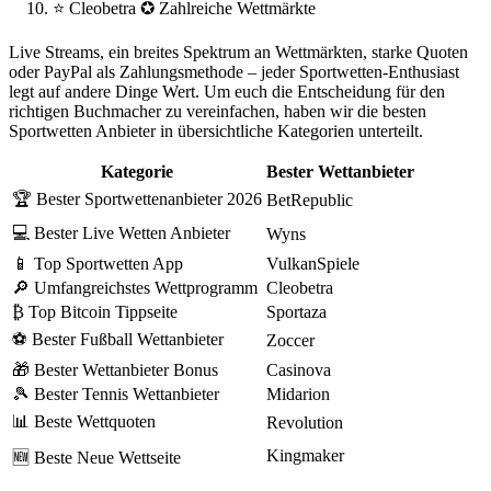
⭐ Cleobetra ✪ Zahlreiche Wettmärkte
Live Streams, ein breites Spektrum an Wettmärkten, starke Quoten
oder PayPal als Zahlungsmethode – jeder Sportwetten-Enthusiast
legt auf andere Dinge Wert. Um euch die Entscheidung für den
richtigen Buchmacher zu vereinfachen, haben wir die besten
Sportwetten Anbieter in übersichtliche Kategorien unterteilt.
Kategorie
Bester Wettanbieter
🏆 Bester Sportwettenanbieter 2026
BetRepublic
💻 Bester Live Wetten Anbieter
Wyns
📱 Top Sportwetten App
VulkanSpiele
🔎 Umfangreichstes Wettprogramm
Cleobetra
₿ Top Bitcoin Tippseite
Sportaza
⚽ Bester Fußball Wettanbieter
Zoccer
🎁 Bester Wettanbieter Bonus
Casinova
🎾 Bester Tennis Wettanbieter
Midarion
📊 Beste Wettquoten
Revolution
Kingmaker
🆕 Beste Neue Wettseite