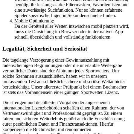
benötigt ihr leistungsstarke Filtermasken, Favoritenlisten und
eine zuverlässige Suchfunktion. Nur so können erfahrene
Spieler spezifische Ligen in Sekundenschnelle finden.
Mobile Optimierung:
Da der Großteil aller Wetten inzwischen mobil platziert wird,
muss die Darstellung im Browser oder in der nativen App
schnell, übersichtlich und vollständig funktionieren.
Legalität, Sicherheit und Seriosität
Die tagelange Verzögerung einer Gewinnauszahlung mit
fadenscheinigen Begründungen oder die unerlaubte Weitergabe
vertraulicher Daten sind der Albtraum jedes Sportwetters. Um
solche Szenarien auszuschließen, haben wir in unserem
umfassenden Test ausschließlich sichere und seriöse Wettanbieter
berücksichtigt. Unser allererster Prüfpunkt bei einem Buchmacher
ist stets das Vorhandensein einer gültigen Sportwetten-Lizenz.
Die strengen und detaillierten Vorgaben der angesehenen
internationalen Lizenzbehörden schaffen einen Rahmen, der von
Vertrauenswürdigkeit und Professionalität geprägt ist. Zu einem
fairen und sicheren Wetterlebnis gehört auch die Verschlüsselung
eurer persönlichen Daten und Finanztransaktionen. Hierfür
kooperieren die Buchmacher mit renommierten