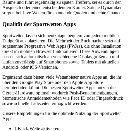
Räume und führt regelmäßig zu späten Treffern, sei es durch den
Ausgleich oder einen entscheidenden Konter. Solche Dynamiken
sorgen bei Live Wetten für spannende Quoten und echte Chancen.
Qualität der Sportwetten Apps
Sportwetten lassen sich heutzutage bequem von jedem mobilen
Endgerät aus platzieren. Die Mehrheit der Buchmacher setzt auf
sogenannte Progressive Web Apps (PWAs), die ohne Installation
direkt im mobilen Browser funktionieren. Diese Anwendungen
passen sich automatisch an verschiedene Displaygrößen an und
laufen zuverlässig auf Smartphones sowie Tablets mit aktuellen
Android- oder iOS-Versionen.
Ergänzend dazu bieten viele Wettanbieter native Apps an, die ihr
über den Google Play Store oder den Apple App Store
herunterladen könnt. Die besten Sportwetten Apps nutzen die
Geräte-Hardware optimal, wodurch Push-Benachrichtigungen,
biometrische Anmeldemethoden wie Face ID oder Fingerabdruck
sowie schnelle Ladezeiten ermöglicht werden.
Unsere Empfehlungen für die optimale Nutzung der Sportwetten
Apps:
1-Klick-Wette aktivieren: