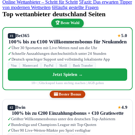
Online Wettanbieter – Schritt für Schritt
5
Fazit: Das erwarten Tipper
von modernen Wettseiten
6
Häufig gestellte Fragen
Top wettanbieter deutschland Seiten
🏆 Beste Wahl
Bet365
5.0
★
#1
100% bis zu €100 Willkommensbonus für Neukunden
Über 30 Sportarten mit Live-Wetten rund um die Uhr
✓
Schnelle Auszahlungen durchschnittlich unter 24 Stunden
✓
Deutsch sprachiger Support und vollständig lokalisierte App
✓
Visa
Mastercard
PayPal
Skrill
Bank Transfer
Jetzt Spielen →
18+ | Glücksspiel kann süchtig machen | AGB gelten
🎰 Bester Bonus
Bwin
4.9
★
#2
100% bis zu €200 Einzahlungsbonus + €10 Gratiswette
Größter Willkommensbonus unter den deutschen Top-Anbietern
✓
Bundesliga und Champions League mit Top-Quoten
✓
Über 90 Live-Wetten-Märkte pro Spiel verfügbar
✓