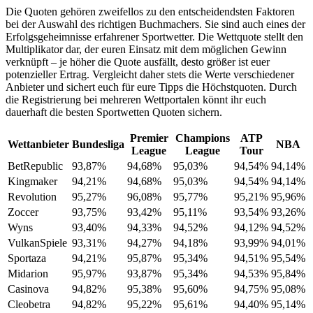
Die Quoten gehören zweifellos zu den entscheidendsten Faktoren
bei der Auswahl des richtigen Buchmachers. Sie sind auch eines der
Erfolgsgeheimnisse erfahrener Sportwetter. Die Wettquote stellt den
Multiplikator dar, der euren Einsatz mit dem möglichen Gewinn
verknüpft – je höher die Quote ausfällt, desto größer ist euer
potenzieller Ertrag. Vergleicht daher stets die Werte verschiedener
Anbieter und sichert euch für eure Tipps die Höchstquoten. Durch
die Registrierung bei mehreren Wettportalen könnt ihr euch
dauerhaft die besten Sportwetten Quoten sichern.
Premier
Champions
ATP
Wettanbieter
Bundesliga
NBA
League
League
Tour
BetRepublic
93,87%
94,68%
95,03%
94,54%
94,14%
Kingmaker
94,21%
94,68%
95,03%
94,54%
94,14%
Revolution
95,27%
96,08%
95,77%
95,21%
95,96%
Zoccer
93,75%
93,42%
95,11%
93,54%
93,26%
Wyns
93,40%
94,33%
94,52%
94,12%
94,52%
VulkanSpiele
93,31%
94,27%
94,18%
93,99%
94,01%
Sportaza
94,21%
95,87%
95,34%
94,51%
95,54%
Midarion
95,97%
93,87%
95,34%
94,53%
95,84%
Casinova
94,82%
95,38%
95,60%
94,75%
95,08%
Cleobetra
94,82%
95,22%
95,61%
94,40%
95,14%