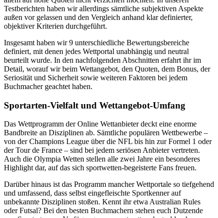
Testberichten haben wir allerdings sämtliche subjektiven Aspekte
außen vor gelassen und den Vergleich anhand klar definierter,
objektiver Kriterien durchgeführt.
Insgesamt haben wir 9 unterschiedliche Bewertungsbereiche
definiert, mit denen jedes Wettportal unabhängig und neutral
beurteilt wurde. In den nachfolgenden Abschnitten erfahrt ihr im
Detail, worauf wir beim Wettangebot, den Quoten, dem Bonus, der
Seriosität und Sicherheit sowie weiteren Faktoren bei jedem
Buchmacher geachtet haben.
Sportarten-Vielfalt und Wettangebot-Umfang
Das Wettprogramm der Online Wettanbieter deckt eine enorme
Bandbreite an Disziplinen ab. Sämtliche populären Wettbewerbe –
von der Champions League über die NFL bis hin zur Formel 1 oder
der Tour de France – sind bei jedem seriösen Anbieter vertreten.
Auch die Olympia Wetten stellen alle zwei Jahre ein besonderes
Highlight dar, auf das sich sportwetten-begeisterte Fans freuen.
Darüber hinaus ist das Programm mancher Wettportale so tiefgehend
und umfassend, dass selbst eingefleischte Sportkenner auf
unbekannte Disziplinen stoßen. Kennt ihr etwa Australian Rules
oder Futsal? Bei den besten Buchmachern stehen euch Dutzende