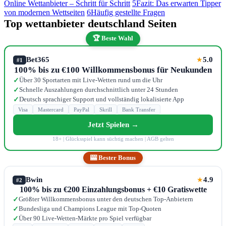
Online Wettanbieter – Schritt für Schritt
5
Fazit: Das erwarten Tipper
von modernen Wettseiten
6
Häufig gestellte Fragen
Top wettanbieter deutschland Seiten
🏆 Beste Wahl
Bet365
5.0
★
#1
100% bis zu €100 Willkommensbonus für Neukunden
Über 30 Sportarten mit Live-Wetten rund um die Uhr
✓
Schnelle Auszahlungen durchschnittlich unter 24 Stunden
✓
Deutsch sprachiger Support und vollständig lokalisierte App
✓
Visa
Mastercard
PayPal
Skrill
Bank Transfer
Jetzt Spielen →
18+ | Glücksspiel kann süchtig machen | AGB gelten
🎰 Bester Bonus
Bwin
4.9
★
#2
100% bis zu €200 Einzahlungsbonus + €10 Gratiswette
Größter Willkommensbonus unter den deutschen Top-Anbietern
✓
Bundesliga und Champions League mit Top-Quoten
✓
Über 90 Live-Wetten-Märkte pro Spiel verfügbar
✓