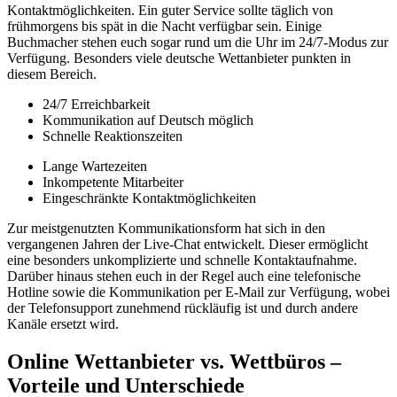
Kontaktmöglichkeiten. Ein guter Service sollte täglich von
frühmorgens bis spät in die Nacht verfügbar sein. Einige
Buchmacher stehen euch sogar rund um die Uhr im 24/7-Modus zur
Verfügung. Besonders viele deutsche Wettanbieter punkten in
diesem Bereich.
24/7 Erreichbarkeit
Kommunikation auf Deutsch möglich
Schnelle Reaktionszeiten
Lange Wartezeiten
Inkompetente Mitarbeiter
Eingeschränkte Kontaktmöglichkeiten
Zur meistgenutzten Kommunikationsform hat sich in den
vergangenen Jahren der Live-Chat entwickelt. Dieser ermöglicht
eine besonders unkomplizierte und schnelle Kontaktaufnahme.
Darüber hinaus stehen euch in der Regel auch eine telefonische
Hotline sowie die Kommunikation per E-Mail zur Verfügung, wobei
der Telefonsupport zunehmend rückläufig ist und durch andere
Kanäle ersetzt wird.
Online Wettanbieter vs. Wettbüros –
Vorteile und Unterschiede