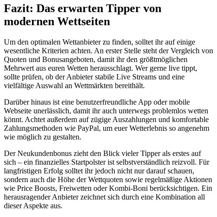
Fazit: Das erwarten Tipper von
modernen Wettseiten
Um den optimalen Wettanbieter zu finden, solltet ihr auf einige
wesentliche Kriterien achten. An erster Stelle steht der Vergleich von
Quoten und Bonusangeboten, damit ihr den größtmöglichen
Mehrwert aus euren Wetten herausschlagt. Wer gerne live tippt,
sollte prüfen, ob der Anbieter stabile Live Streams und eine
vielfältige Auswahl an Wettmärkten bereithält.
Darüber hinaus ist eine benutzerfreundliche App oder mobile
Webseite unerlässlich, damit ihr auch unterwegs problemlos wetten
könnt. Achtet außerdem auf zügige Auszahlungen und komfortable
Zahlungsmethoden wie PayPal, um euer Wetterlebnis so angenehm
wie möglich zu gestalten.
Der Neukundenbonus zieht den Blick vieler Tipper als erstes auf
sich – ein finanzielles Startpolster ist selbstverständlich reizvoll. Für
langfristigen Erfolg solltet ihr jedoch nicht nur darauf schauen,
sondern auch die Höhe der Wettquoten sowie regelmäßige Aktionen
wie Price Boosts, Freiwetten oder Kombi-Boni berücksichtigen. Ein
herausragender Anbieter zeichnet sich durch eine Kombination all
dieser Aspekte aus.