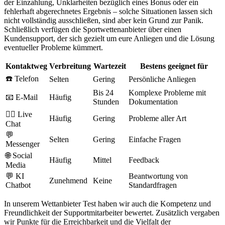
der Einzahlung, Unklarheiten bezüglich eines Bonus oder ein
fehlerhaft abgerechnetes Ergebnis – solche Situationen lassen sich
nicht vollständig ausschließen, sind aber kein Grund zur Panik.
Schließlich verfügen die Sportwettenanbieter über einen
Kundensupport, der sich gezielt um eure Anliegen und die Lösung
eventueller Probleme kümmert.
Kontaktweg
Verbreitung
Wartezeit
Bestens geeignet für
☎️ Telefon
Selten
Gering
Persönliche Anliegen
Bis 24
Komplexe Probleme mit
📧 E-Mail
Häufig
Stunden
Dokumentation
👩‍⚕️ Live
Häufig
Gering
Probleme aller Art
Chat
💬
Selten
Gering
Einfache Fragen
Messenger
🌐 Social
Häufig
Mittel
Feedback
Media
💬 KI
Beantwortung von
Zunehmend
Keine
Chatbot
Standardfragen
In unserem Wettanbieter Test haben wir auch die Kompetenz und
Freundlichkeit der Supportmitarbeiter bewertet. Zusätzlich vergaben
wir Punkte für die Erreichbarkeit und die Vielfalt der