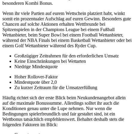
besonderen Kombi Bonus.
Wenn ihr viele Partien auf eurem Wettschein platziert habt, winkt
somit ein prozentualer Aufschlag auf euren Gewinn. Besonders gute
Chancen auf solche Aktionen erhalten Wettfreunde bei
Spitzenspielen in der Champions League bei einem Fußball
Wettanbieter, beim Super Bowl bei einem Football Wettanbieter,
während der NBA Finals bei einem Basketball Wettanbieter oder bei
einem Golf Wettanbieter während des Ryder Cup.
Großzügiger Zeitrahmen für den erforderlichen Umsatz
Keine Einschränkungen bei Wettarten
Niedrige Mindestquote
Hoher Rollover-Faktor
Mindestquote über 2,0
Zu kurzer Zeitraum für die Umsatzerfüllung
Häufig richtet sich der erste Blick beim Neukundenangebot allein
auf die maximale Bonussumme. Allerdings solltet ihr auch die
Konditionen genau unter die Lupe nehmen. Nur wenn die
Bedingungen spielerfreundlich und fair gestaltet sind, ist ein
Wettbonus tatsächlich empfehlenswert. Behaltet deshalb stets die
folgenden Faktoren im Blick: