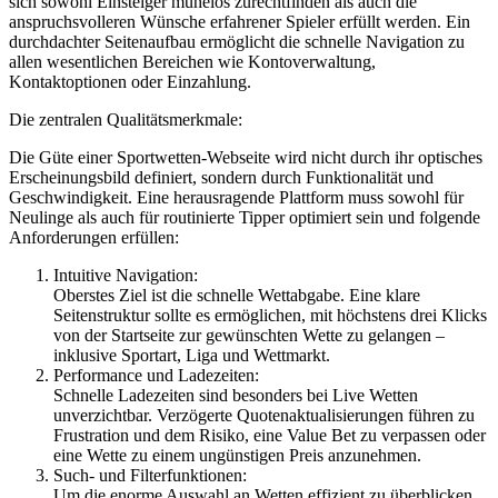
sich sowohl Einsteiger mühelos zurechtfinden als auch die
anspruchsvolleren Wünsche erfahrener Spieler erfüllt werden. Ein
durchdachter Seitenaufbau ermöglicht die schnelle Navigation zu
allen wesentlichen Bereichen wie Kontoverwaltung,
Kontaktoptionen oder Einzahlung.
Die zentralen Qualitätsmerkmale:
Die Güte einer Sportwetten-Webseite wird nicht durch ihr optisches
Erscheinungsbild definiert, sondern durch Funktionalität und
Geschwindigkeit. Eine herausragende Plattform muss sowohl für
Neulinge als auch für routinierte Tipper optimiert sein und folgende
Anforderungen erfüllen:
Intuitive Navigation:
Oberstes Ziel ist die schnelle Wettabgabe. Eine klare
Seitenstruktur sollte es ermöglichen, mit höchstens drei Klicks
von der Startseite zur gewünschten Wette zu gelangen –
inklusive Sportart, Liga und Wettmarkt.
Performance und Ladezeiten:
Schnelle Ladezeiten sind besonders bei Live Wetten
unverzichtbar. Verzögerte Quotenaktualisierungen führen zu
Frustration und dem Risiko, eine Value Bet zu verpassen oder
eine Wette zu einem ungünstigen Preis anzunehmen.
Such- und Filterfunktionen:
Um die enorme Auswahl an Wetten effizient zu überblicken,