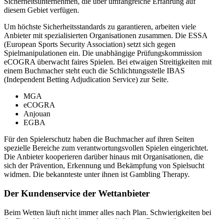
Sicherheitsunternehmen, die über umfangreiche Erfahrung auf
diesem Gebiet verfügen.
Um höchste Sicherheitsstandards zu garantieren, arbeiten viele
Anbieter mit spezialisierten Organisationen zusammen. Die ESSA
(European Sports Security Association) setzt sich gegen
Spielmanipulationen ein. Die unabhängige Prüfungskommission
eCOGRA überwacht faires Spielen. Bei etwaigen Streitigkeiten mit
einem Buchmacher steht euch die Schlichtungsstelle IBAS
(Independent Betting Adjudication Service) zur Seite.
MGA
eCOGRA
Anjouan
EGBA
Für den Spielerschutz haben die Buchmacher auf ihren Seiten
spezielle Bereiche zum verantwortungsvollen Spielen eingerichtet.
Die Anbieter kooperieren darüber hinaus mit Organisationen, die
sich der Prävention, Erkennung und Bekämpfung von Spielsucht
widmen. Die bekannteste unter ihnen ist Gambling Therapy.
Der Kundenservice der Wettanbieter
Beim Wetten läuft nicht immer alles nach Plan. Schwierigkeiten bei