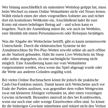
Wer bislang ausschließlich im stationären Wettshop getippt hat, muss
beim Wechsel zu einem Online Wettanbieter nicht viel Neues lernen.
Wählt einfach einen der oben vorgestellten Anbieter aus und richtet
dort ein kostenloses Wettkonto ein. Anschließend ladet ihr euer
Konto mit einem beliebigen Betrag auf – und schon kann es
losgehen. Nach der Anmeldung müsst ihr, wie auch im Wettbüro,
eure Identität mit einem Personalausweis oder Reisepass bestätigen.
Was die Abgabe der Wettscheine betrifft, gibt es kaum nennenswerte
Unterschiede. Durch die elektronischen Systeme ist der
Annahmeschluss für Pre-Play-Wetten sowohl online als auch offline
an die Startzeit gebunden. Habt ihr euren Live-Wettschein im Shop
oder online abgegeben, ist eine nachträgliche Stornierung nicht
möglich. Eine Annullierung kann nur vom Wettanbieter
vorgenommen werden, etwa wenn das Spiel abgesagt wurde oder
die Wette aus anderen Gründen ungültig wird.
Bei vielen Online Buchmachern könnt ihr jedoch die praktische
Cash-Out-Funktion nutzen. Damit lassen sich Wettscheine auch vor
Ende der Partien auslösen, was gegenüber dem vollen Wettgewinn
zwar mit kleineren Abzügen verbunden ist, aber einen vorzeitigen
Gewinn sicherstellt. Besonders sinnvoll ist dies bei Kombiwetten,
wenn nur noch eine oder wenige Einzelwetten offen sind. So könnt
ihr die bisherigen Gewinne mitnehmen und riskiert nicht den Verlust