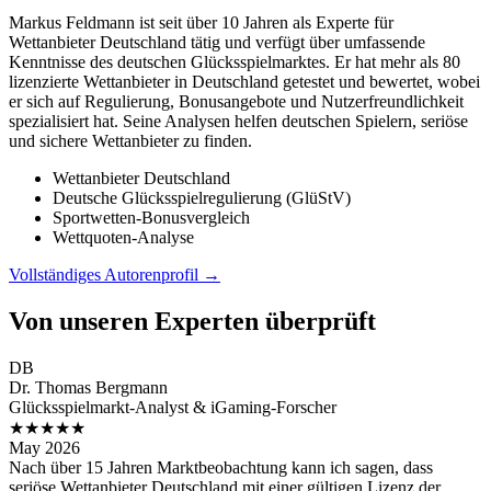
Markus Feldmann ist seit über 10 Jahren als Experte für
Wettanbieter Deutschland tätig und verfügt über umfassende
Kenntnisse des deutschen Glücksspielmarktes. Er hat mehr als 80
lizenzierte Wettanbieter in Deutschland getestet und bewertet, wobei
er sich auf Regulierung, Bonusangebote und Nutzerfreundlichkeit
spezialisiert hat. Seine Analysen helfen deutschen Spielern, seriöse
und sichere Wettanbieter zu finden.
Wettanbieter Deutschland
Deutsche Glücksspielregulierung (GlüStV)
Sportwetten-Bonusvergleich
Wettquoten-Analyse
Vollständiges Autorenprofil →
Von unseren Experten überprüft
DB
Dr. Thomas Bergmann
Glücksspielmarkt-Analyst & iGaming-Forscher
★★★★★
May 2026
Nach über 15 Jahren Marktbeobachtung kann ich sagen, dass
seriöse Wettanbieter Deutschland mit einer gültigen Lizenz der