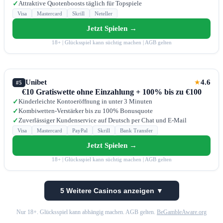
Attraktive Quotenboosts täglich für Topspiele
✓
Visa
Mastercard
Skrill
Neteller
Jetzt Spielen →
18+ | Glücksspiel kann süchtig machen | AGB gelten
Unibet
4.6
★
#5
€10 Gratiswette ohne Einzahlung + 100% bis zu €100
Kinderleichte Kontoeröffnung in unter 3 Minuten
✓
Kombiwetten-Verstärker bis zu 100% Bonusquote
✓
Zuverlässiger Kundenservice auf Deutsch per Chat und E-Mail
✓
Visa
Mastercard
PayPal
Skrill
Bank Transfer
Jetzt Spielen →
18+ | Glücksspiel kann süchtig machen | AGB gelten
5 Weitere Casinos anzeigen ▼
Nur 18+. Glücksspiel kann abhängig machen. AGB gelten.
BeGambleAware.org