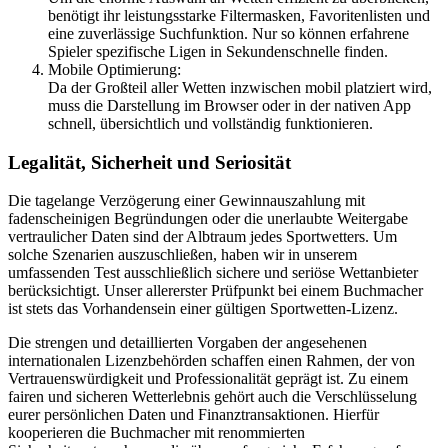
benötigt ihr leistungsstarke Filtermasken, Favoritenlisten und
eine zuverlässige Suchfunktion. Nur so können erfahrene
Spieler spezifische Ligen in Sekundenschnelle finden.
Mobile Optimierung:
Da der Großteil aller Wetten inzwischen mobil platziert wird,
muss die Darstellung im Browser oder in der nativen App
schnell, übersichtlich und vollständig funktionieren.
Legalität, Sicherheit und Seriosität
Die tagelange Verzögerung einer Gewinnauszahlung mit
fadenscheinigen Begründungen oder die unerlaubte Weitergabe
vertraulicher Daten sind der Albtraum jedes Sportwetters. Um
solche Szenarien auszuschließen, haben wir in unserem
umfassenden Test ausschließlich sichere und seriöse Wettanbieter
berücksichtigt. Unser allererster Prüfpunkt bei einem Buchmacher
ist stets das Vorhandensein einer gültigen Sportwetten-Lizenz.
Die strengen und detaillierten Vorgaben der angesehenen
internationalen Lizenzbehörden schaffen einen Rahmen, der von
Vertrauenswürdigkeit und Professionalität geprägt ist. Zu einem
fairen und sicheren Wetterlebnis gehört auch die Verschlüsselung
eurer persönlichen Daten und Finanztransaktionen. Hierfür
kooperieren die Buchmacher mit renommierten