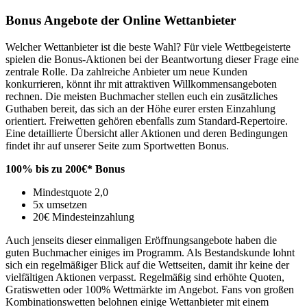
Bonus Angebote der Online Wettanbieter
Welcher Wettanbieter ist die beste Wahl? Für viele Wettbegeisterte
spielen die Bonus-Aktionen bei der Beantwortung dieser Frage eine
zentrale Rolle. Da zahlreiche Anbieter um neue Kunden
konkurrieren, könnt ihr mit attraktiven Willkommensangeboten
rechnen. Die meisten Buchmacher stellen euch ein zusätzliches
Guthaben bereit, das sich an der Höhe eurer ersten Einzahlung
orientiert. Freiwetten gehören ebenfalls zum Standard-Repertoire.
Eine detaillierte Übersicht aller Aktionen und deren Bedingungen
findet ihr auf unserer Seite zum Sportwetten Bonus.
100% bis zu 200€* Bonus
Mindestquote 2,0
5x umsetzen
20€ Mindesteinzahlung
Auch jenseits dieser einmaligen Eröffnungsangebote haben die
guten Buchmacher einiges im Programm. Als Bestandskunde lohnt
sich ein regelmäßiger Blick auf die Wettseiten, damit ihr keine der
vielfältigen Aktionen verpasst. Regelmäßig sind erhöhte Quoten,
Gratiswetten oder 100% Wettmärkte im Angebot. Fans von großen
Kombinationswetten belohnen einige Wettanbieter mit einem