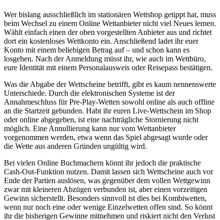
Wer bislang ausschließlich im stationären Wettshop getippt hat, muss
beim Wechsel zu einem Online Wettanbieter nicht viel Neues lernen.
Wählt einfach einen der oben vorgestellten Anbieter aus und richtet
dort ein kostenloses Wettkonto ein. Anschließend ladet ihr euer
Konto mit einem beliebigen Betrag auf – und schon kann es
losgehen. Nach der Anmeldung müsst ihr, wie auch im Wettbüro,
eure Identität mit einem Personalausweis oder Reisepass bestätigen.
Was die Abgabe der Wettscheine betrifft, gibt es kaum nennenswerte
Unterschiede. Durch die elektronischen Systeme ist der
Annahmeschluss für Pre-Play-Wetten sowohl online als auch offline
an die Startzeit gebunden. Habt ihr euren Live-Wettschein im Shop
oder online abgegeben, ist eine nachträgliche Stornierung nicht
möglich. Eine Annullierung kann nur vom Wettanbieter
vorgenommen werden, etwa wenn das Spiel abgesagt wurde oder
die Wette aus anderen Gründen ungültig wird.
Bei vielen Online Buchmachern könnt ihr jedoch die praktische
Cash-Out-Funktion nutzen. Damit lassen sich Wettscheine auch vor
Ende der Partien auslösen, was gegenüber dem vollen Wettgewinn
zwar mit kleineren Abzügen verbunden ist, aber einen vorzeitigen
Gewinn sicherstellt. Besonders sinnvoll ist dies bei Kombiwetten,
wenn nur noch eine oder wenige Einzelwetten offen sind. So könnt
ihr die bisherigen Gewinne mitnehmen und riskiert nicht den Verlust