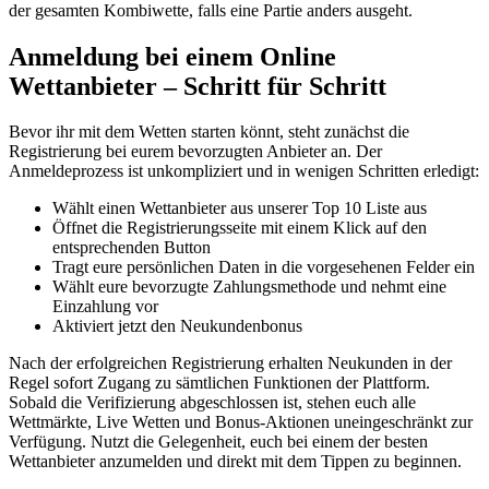
der gesamten Kombiwette, falls eine Partie anders ausgeht.
Anmeldung bei einem Online
Wettanbieter – Schritt für Schritt
Bevor ihr mit dem Wetten starten könnt, steht zunächst die
Registrierung bei eurem bevorzugten Anbieter an. Der
Anmeldeprozess ist unkompliziert und in wenigen Schritten erledigt:
Wählt einen Wettanbieter aus unserer Top 10 Liste aus
Öffnet die Registrierungsseite mit einem Klick auf den
entsprechenden Button
Tragt eure persönlichen Daten in die vorgesehenen Felder ein
Wählt eure bevorzugte Zahlungsmethode und nehmt eine
Einzahlung vor
Aktiviert jetzt den Neukundenbonus
Nach der erfolgreichen Registrierung erhalten Neukunden in der
Regel sofort Zugang zu sämtlichen Funktionen der Plattform.
Sobald die Verifizierung abgeschlossen ist, stehen euch alle
Wettmärkte, Live Wetten und Bonus-Aktionen uneingeschränkt zur
Verfügung. Nutzt die Gelegenheit, euch bei einem der besten
Wettanbieter anzumelden und direkt mit dem Tippen zu beginnen.