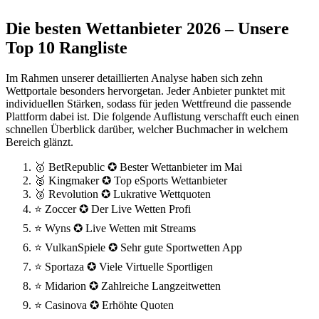
Die besten Wettanbieter 2026 – Unsere
Top 10 Rangliste
Im Rahmen unserer detaillierten Analyse haben sich zehn
Wettportale besonders hervorgetan. Jeder Anbieter punktet mit
individuellen Stärken, sodass für jeden Wettfreund die passende
Plattform dabei ist. Die folgende Auflistung verschafft euch einen
schnellen Überblick darüber, welcher Buchmacher in welchem
Bereich glänzt.
🥇 BetRepublic ✪ Bester Wettanbieter im Mai
🥈 Kingmaker ✪ Top eSports Wettanbieter
🥉 Revolution ✪ Lukrative Wettquoten
⭐ Zoccer ✪ Der Live Wetten Profi
⭐ Wyns ✪ Live Wetten mit Streams
⭐ VulkanSpiele ✪ Sehr gute Sportwetten App
⭐ Sportaza ✪ Viele Virtuelle Sportligen
⭐ Midarion ✪ Zahlreiche Langzeitwetten
⭐ Casinova ✪ Erhöhte Quoten