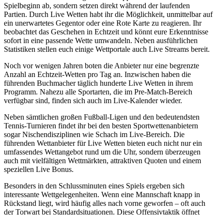
Spielbeginn ab, sondern setzen direkt während der laufenden
Partien. Durch Live Wetten habt ihr die Möglichkeit, unmittelbar auf
ein unerwartetes Gegentor oder eine Rote Karte zu reagieren. Ihr
beobachtet das Geschehen in Echtzeit und könnt eure Erkenntnisse
sofort in eine passende Wette umwandeln. Neben ausführlichen
Statistiken stellen euch einige Wettportale auch Live Streams bereit.
Noch vor wenigen Jahren boten die Anbieter nur eine begrenzte
Anzahl an Echtzeit-Wetten pro Tag an. Inzwischen haben die
führenden Buchmacher täglich hunderte Live Wetten in ihrem
Programm. Nahezu alle Sportarten, die im Pre-Match-Bereich
verfügbar sind, finden sich auch im Live-Kalender wieder.
Neben sämtlichen großen Fußball-Ligen und den bedeutendsten
Tennis-Turnieren findet ihr bei den besten Sportwettenanbietern
sogar Nischendisziplinen wie Schach im Live-Bereich. Die
führenden Wettanbieter für Live Wetten bieten euch nicht nur ein
umfassendes Wettangebot rund um die Uhr, sondern überzeugen
auch mit vielfältigen Wettmärkten, attraktiven Quoten und einem
speziellen Live Bonus.
Besonders in den Schlussminuten eines Spiels ergeben sich
interessante Wettgelegenheiten. Wenn eine Mannschaft knapp in
Rückstand liegt, wird häufig alles nach vorne geworfen – oft auch
der Torwart bei Standardsituationen. Diese Offensivtaktik öffnet