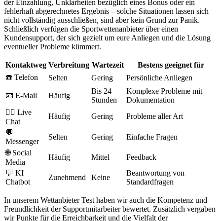
der Einzahlung, Unklarheiten bezüglich eines Bonus oder ein
fehlerhaft abgerechnetes Ergebnis – solche Situationen lassen sich
nicht vollständig ausschließen, sind aber kein Grund zur Panik.
Schließlich verfügen die Sportwettenanbieter über einen
Kundensupport, der sich gezielt um eure Anliegen und die Lösung
eventueller Probleme kümmert.
Kontaktweg
Verbreitung
Wartezeit
Bestens geeignet für
☎️ Telefon
Selten
Gering
Persönliche Anliegen
Bis 24
Komplexe Probleme mit
📧 E-Mail
Häufig
Stunden
Dokumentation
👩‍⚕️ Live
Häufig
Gering
Probleme aller Art
Chat
💬
Selten
Gering
Einfache Fragen
Messenger
🌐 Social
Häufig
Mittel
Feedback
Media
💬 KI
Beantwortung von
Zunehmend
Keine
Chatbot
Standardfragen
In unserem Wettanbieter Test haben wir auch die Kompetenz und
Freundlichkeit der Supportmitarbeiter bewertet. Zusätzlich vergaben
wir Punkte für die Erreichbarkeit und die Vielfalt der