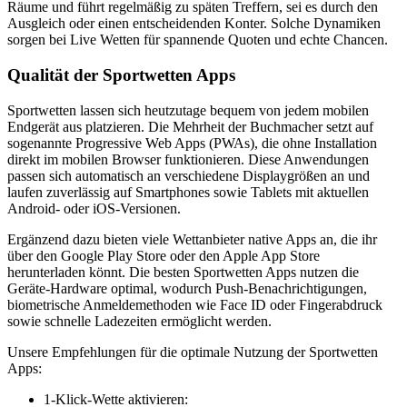
Räume und führt regelmäßig zu späten Treffern, sei es durch den
Ausgleich oder einen entscheidenden Konter. Solche Dynamiken
sorgen bei Live Wetten für spannende Quoten und echte Chancen.
Qualität der Sportwetten Apps
Sportwetten lassen sich heutzutage bequem von jedem mobilen
Endgerät aus platzieren. Die Mehrheit der Buchmacher setzt auf
sogenannte Progressive Web Apps (PWAs), die ohne Installation
direkt im mobilen Browser funktionieren. Diese Anwendungen
passen sich automatisch an verschiedene Displaygrößen an und
laufen zuverlässig auf Smartphones sowie Tablets mit aktuellen
Android- oder iOS-Versionen.
Ergänzend dazu bieten viele Wettanbieter native Apps an, die ihr
über den Google Play Store oder den Apple App Store
herunterladen könnt. Die besten Sportwetten Apps nutzen die
Geräte-Hardware optimal, wodurch Push-Benachrichtigungen,
biometrische Anmeldemethoden wie Face ID oder Fingerabdruck
sowie schnelle Ladezeiten ermöglicht werden.
Unsere Empfehlungen für die optimale Nutzung der Sportwetten
Apps:
1-Klick-Wette aktivieren: