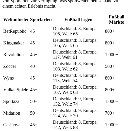
von Sportarten zur Verfügung, was sportwetten deutschland zu
einem echten Erlebnis macht.
Fußball
Wettanbieter
Sportarten
Fußball Ligen
Märkte
Deutschland: 8, Europa:
BetRepublic
45+
800+
105, Welt: 65
Deutschland: 8, Europa:
Kingmaker
45+
800+
105, Welt: 65
Deutschland: 8, Europa:
Revolution
45+
1.000+
117, Welt: 61
Deutschland: 8, Europa:
Zoccer
40+
500+
103, Welt: 62
Deutschland: 8, Europa:
Wyns
45+
800+
113, Welt: 54
Deutschland: 8, Europa:
VulkanSpiele
45+
800+
107, Welt: 63
Deutschland: 9, Europa:
Sportaza
50+
1.000+
132, Welt: 74
Deutschland: 9, Europa:
Midarion
50+
700+
124, Welt: 70
Deutschland: 8, Europa:
Casinova
45+
1.000+
142, Welt: 83