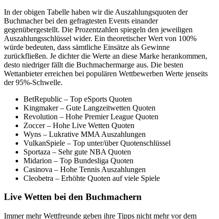
In der obigen Tabelle haben wir die Auszahlungsquoten der
Buchmacher bei den gefragtesten Events einander
gegenübergestellt. Die Prozentzahlen spiegeln den jeweiligen
Auszahlungsschlüssel wider. Ein theoretischer Wert von 100%
würde bedeuten, dass sämtliche Einsätze als Gewinne
zurückfließen. Je dichter die Werte an diese Marke herankommen,
desto niedriger fällt die Buchmachermarge aus. Die besten
Wettanbieter erreichen bei populären Wettbewerben Werte jenseits
der 95%-Schwelle.
BetRepublic – Top eSports Quoten
Kingmaker – Gute Langzeitwetten Quoten
Revolution – Hohe Premier League Quoten
Zoccer – Hohe Live Wetten Quoten
Wyns – Lukrative MMA Auszahlungen
VulkanSpiele – Top unter/über Quotenschlüssel
Sportaza – Sehr gute NBA Quoten
Midarion – Top Bundesliga Quoten
Casinova – Hohe Tennis Auszahlungen
Cleobetra – Erhöhte Quoten auf viele Spiele
Live Wetten bei den Buchmachern
Immer mehr Wettfreunde geben ihre Tipps nicht mehr vor dem