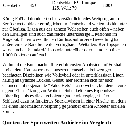
Deutschland: 9, Europa:
Cleobetra
45+
800+
125, Welt: 79
König Fußball dominiert selbstverständlich jedes Wettprogramm.
Seriöse wettanbieter ermöglichen in Deutschland wetten bis hinunter
zur Oberliga. Ligen aus der ganzen Welt stehen euch offen – neben
den Eliteligen sind auch zahlreiche unterklassige Divisionen im
Angebot. Einen wesentlichen Einfluss auf unsere Bewertung hat
außerdem die Bandbreite der verfügbaren Wettarten: Bei Topspielen
warten neben Standard-Tipps wie unter/über oder Handicap über
1.000 Optionen auf euch.
Während die Buchmacher ihre erfahrensten Analysten auf Fußball
und andere Hauptsportarten ansetzen, entstehen bei weniger
beachteten Disziplinen wie Volleyball oder in unterklassigen Ligen
häufig analytische Lücken. Genau hier eröffnen sich für euch
Chancen auf sogenannte "Value Bets" – also wetten, bei denen eure
eigene Einschätzung zur Wahrscheinlichkeit eines Ergebnisses
höher liegt, als es die angebotene Quote widerspiegelt. Der
Schlüssel dazu ist fundiertes Spezialwissen in einer Nische, mit dem
ihr einen Informationsvorsprung gegenüber einem Anbieter erzielen
könnt.
Quoten der Sportwetten Anbieter im Vergleich