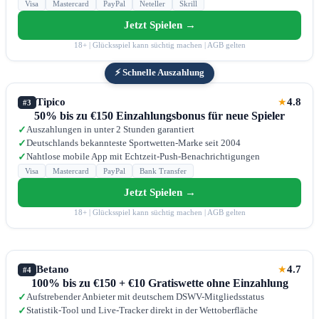
Visa
Mastercard
PayPal
Neteller
Skrill
Jetzt Spielen →
18+ | Glücksspiel kann süchtig machen | AGB gelten
⚡ Schnelle Auszahlung
Tipico
4.8
★
#3
50% bis zu €150 Einzahlungsbonus für neue Spieler
Auszahlungen in unter 2 Stunden garantiert
✓
Deutschlands bekannteste Sportwetten-Marke seit 2004
✓
Nahtlose mobile App mit Echtzeit-Push-Benachrichtigungen
✓
Visa
Mastercard
PayPal
Bank Transfer
Jetzt Spielen →
18+ | Glücksspiel kann süchtig machen | AGB gelten
Betano
4.7
★
#4
100% bis zu €150 + €10 Gratiswette ohne Einzahlung
Aufstrebender Anbieter mit deutschem DSWV-Mitgliedsstatus
✓
Statistik-Tool und Live-Tracker direkt in der Wettoberfläche
✓