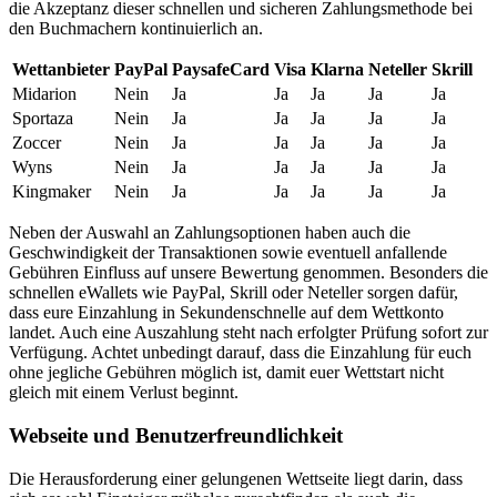
die Akzeptanz dieser schnellen und sicheren Zahlungsmethode bei
den Buchmachern kontinuierlich an.
Wettanbieter
PayPal
PaysafeCard
Visa
Klarna
Neteller
Skrill
Midarion
Nein
Ja
Ja
Ja
Ja
Ja
Sportaza
Nein
Ja
Ja
Ja
Ja
Ja
Zoccer
Nein
Ja
Ja
Ja
Ja
Ja
Wyns
Nein
Ja
Ja
Ja
Ja
Ja
Kingmaker
Nein
Ja
Ja
Ja
Ja
Ja
Neben der Auswahl an Zahlungsoptionen haben auch die
Geschwindigkeit der Transaktionen sowie eventuell anfallende
Gebühren Einfluss auf unsere Bewertung genommen. Besonders die
schnellen eWallets wie PayPal, Skrill oder Neteller sorgen dafür,
dass eure Einzahlung in Sekundenschnelle auf dem Wettkonto
landet. Auch eine Auszahlung steht nach erfolgter Prüfung sofort zur
Verfügung. Achtet unbedingt darauf, dass die Einzahlung für euch
ohne jegliche Gebühren möglich ist, damit euer Wettstart nicht
gleich mit einem Verlust beginnt.
Webseite und Benutzerfreundlichkeit
Die Herausforderung einer gelungenen Wettseite liegt darin, dass