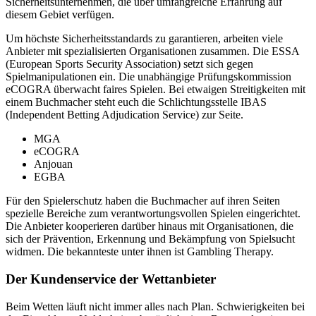
Sicherheitsunternehmen, die über umfangreiche Erfahrung auf
diesem Gebiet verfügen.
Um höchste Sicherheitsstandards zu garantieren, arbeiten viele
Anbieter mit spezialisierten Organisationen zusammen. Die ESSA
(European Sports Security Association) setzt sich gegen
Spielmanipulationen ein. Die unabhängige Prüfungskommission
eCOGRA überwacht faires Spielen. Bei etwaigen Streitigkeiten mit
einem Buchmacher steht euch die Schlichtungsstelle IBAS
(Independent Betting Adjudication Service) zur Seite.
MGA
eCOGRA
Anjouan
EGBA
Für den Spielerschutz haben die Buchmacher auf ihren Seiten
spezielle Bereiche zum verantwortungsvollen Spielen eingerichtet.
Die Anbieter kooperieren darüber hinaus mit Organisationen, die
sich der Prävention, Erkennung und Bekämpfung von Spielsucht
widmen. Die bekannteste unter ihnen ist Gambling Therapy.
Der Kundenservice der Wettanbieter
Beim Wetten läuft nicht immer alles nach Plan. Schwierigkeiten bei