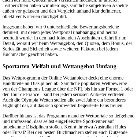
Testberichten haben wir allerdings sämtliche subjektiven Aspekte
außen vor gelassen und den Vergleich anhand klar definierter,
objektiver Kriterien durchgeführt.
Insgesamt haben wir 9 unterschiedliche Bewertungsbereiche
definiert, mit denen jedes Wettportal unabhängig und neutral
beurteilt wurde. In den nachfolgenden Abschnitten erfahrt ihr im
Detail, worauf wir beim Wettangebot, den Quoten, dem Bonus, der
Seriosität und Sicherheit sowie weiteren Faktoren bei jedem
Buchmacher geachtet haben.
Sportarten-Vielfalt und Wettangebot-Umfang
Das Wettprogramm der Online Wettanbieter deckt eine enorme
Bandbreite an Disziplinen ab. Sämtliche populären Wettbewerbe –
von der Champions League über die NFL bis hin zur Formel 1 oder
der Tour de France – sind bei jedem seriösen Anbieter vertreten.
Auch die Olympia Wetten stellen alle zwei Jahre ein besonderes
Highlight dar, auf das sich sportwetten-begeisterte Fans freuen.
Darüber hinaus ist das Programm mancher Wettportale so tiefgehend
und umfassend, dass selbst eingefleischte Sportkenner auf
unbekannte Disziplinen stoßen. Kennt ihr etwa Australian Rules
oder Futsal? Bei den besten Buchmachern stehen euch Dutzende