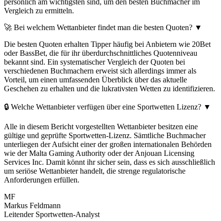
persönlich am wichtigsten sind, um den besten Buchmacher im
Vergleich zu ermitteln.
🚀 Bei welchem Wettanbieter findet man die besten Quoten?
▼
Die besten Quoten erhalten Tipper häufig bei Anbietern wie 20Bet
oder BassBet, die für ihr überdurchschnittliches Quotenniveau
bekannt sind. Ein systematischer Vergleich der Quoten bei
verschiedenen Buchmachern erweist sich allerdings immer als
Vorteil, um einen umfassenden Überblick über das aktuelle
Geschehen zu erhalten und die lukrativsten Wetten zu identifizieren.
🔒 Welche Wettanbieter verfügen über eine Sportwetten Lizenz?
▼
Alle in diesem Bericht vorgestellten Wettanbieter besitzen eine
gültige und geprüfte Sportwetten-Lizenz. Sämtliche Buchmacher
unterliegen der Aufsicht einer der großen internationalen Behörden
wie der Malta Gaming Authority oder der Anjouan Licensing
Services Inc. Damit könnt ihr sicher sein, dass es sich ausschließlich
um seriöse Wettanbieter handelt, die strenge regulatorische
Anforderungen erfüllen.
MF
Markus Feldmann
Leitender Sportwetten-Analyst