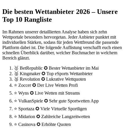
Die besten Wettanbieter 2026 – Unsere
Top 10 Rangliste
Im Rahmen unserer detaillierten Analyse haben sich zehn
Wettportale besonders hervorgetan. Jeder Anbieter punktet mit
individuellen Stärken, sodass für jeden Wettfreund die passende
Plattform dabei ist. Die folgende Auflistung verschafft euch einen
schnellen Überblick darüber, welcher Buchmacher in welchem
Bereich glänzt.
🥇 BetRepublic ✪ Bester Wettanbieter im Mai
🥈 Kingmaker ✪ Top eSports Wettanbieter
🥉 Revolution ✪ Lukrative Wettquoten
⭐ Zoccer ✪ Der Live Wetten Profi
⭐ Wyns ✪ Live Wetten mit Streams
⭐ VulkanSpiele ✪ Sehr gute Sportwetten App
⭐ Sportaza ✪ Viele Virtuelle Sportligen
⭐ Midarion ✪ Zahlreiche Langzeitwetten
⭐ Casinova ✪ Erhöhte Quoten