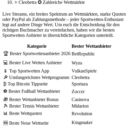
⭐ Cleobetra ✪ Zahlreiche Wettmärkte
Live Streams, ein breites Spektrum an Wettmärkten, starke Quoten
oder PayPal als Zahlungsmethode – jeder Sportwetten-Enthusiast
legt auf andere Dinge Wert. Um euch die Entscheidung für den
richtigen Buchmacher zu vereinfachen, haben wir die besten
Sportwetten Anbieter in übersichtliche Kategorien unterteilt.
Kategorie
Bester Wettanbieter
🏆 Bester Sportwettenanbieter 2026
BetRepublic
💻 Bester Live Wetten Anbieter
Wyns
📱 Top Sportwetten App
VulkanSpiele
🔎 Umfangreichstes Wettprogramm
Cleobetra
₿ Top Bitcoin Tippseite
Sportaza
⚽ Bester Fußball Wettanbieter
Zoccer
🎁 Bester Wettanbieter Bonus
Casinova
🎾 Bester Tennis Wettanbieter
Midarion
📊 Beste Wettquoten
Revolution
Kingmaker
🆕 Beste Neue Wettseite