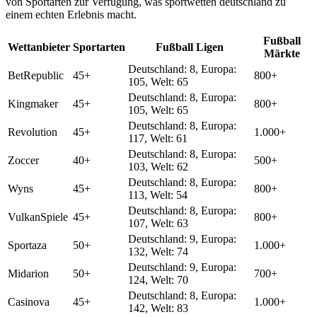
von Sportarten zur Verfügung, was sportwetten deutschland zu
einem echten Erlebnis macht.
Fußball
Wettanbieter
Sportarten
Fußball Ligen
Märkte
Deutschland: 8, Europa:
BetRepublic
45+
800+
105, Welt: 65
Deutschland: 8, Europa:
Kingmaker
45+
800+
105, Welt: 65
Deutschland: 8, Europa:
Revolution
45+
1.000+
117, Welt: 61
Deutschland: 8, Europa:
Zoccer
40+
500+
103, Welt: 62
Deutschland: 8, Europa:
Wyns
45+
800+
113, Welt: 54
Deutschland: 8, Europa:
VulkanSpiele
45+
800+
107, Welt: 63
Deutschland: 9, Europa:
Sportaza
50+
1.000+
132, Welt: 74
Deutschland: 9, Europa:
Midarion
50+
700+
124, Welt: 70
Deutschland: 8, Europa:
Casinova
45+
1.000+
142, Welt: 83