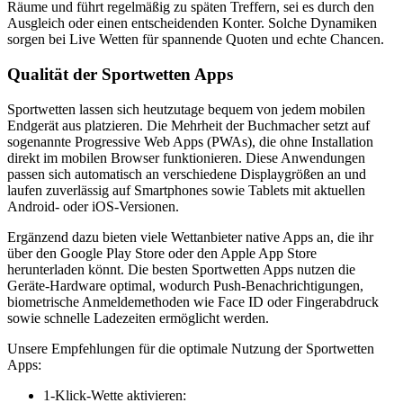
Räume und führt regelmäßig zu späten Treffern, sei es durch den
Ausgleich oder einen entscheidenden Konter. Solche Dynamiken
sorgen bei Live Wetten für spannende Quoten und echte Chancen.
Qualität der Sportwetten Apps
Sportwetten lassen sich heutzutage bequem von jedem mobilen
Endgerät aus platzieren. Die Mehrheit der Buchmacher setzt auf
sogenannte Progressive Web Apps (PWAs), die ohne Installation
direkt im mobilen Browser funktionieren. Diese Anwendungen
passen sich automatisch an verschiedene Displaygrößen an und
laufen zuverlässig auf Smartphones sowie Tablets mit aktuellen
Android- oder iOS-Versionen.
Ergänzend dazu bieten viele Wettanbieter native Apps an, die ihr
über den Google Play Store oder den Apple App Store
herunterladen könnt. Die besten Sportwetten Apps nutzen die
Geräte-Hardware optimal, wodurch Push-Benachrichtigungen,
biometrische Anmeldemethoden wie Face ID oder Fingerabdruck
sowie schnelle Ladezeiten ermöglicht werden.
Unsere Empfehlungen für die optimale Nutzung der Sportwetten
Apps:
1-Klick-Wette aktivieren: