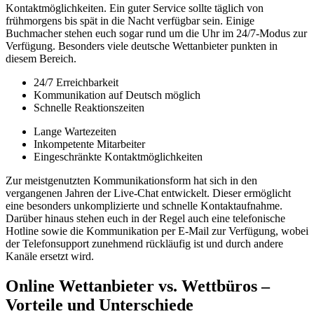
Kontaktmöglichkeiten. Ein guter Service sollte täglich von
frühmorgens bis spät in die Nacht verfügbar sein. Einige
Buchmacher stehen euch sogar rund um die Uhr im 24/7-Modus zur
Verfügung. Besonders viele deutsche Wettanbieter punkten in
diesem Bereich.
24/7 Erreichbarkeit
Kommunikation auf Deutsch möglich
Schnelle Reaktionszeiten
Lange Wartezeiten
Inkompetente Mitarbeiter
Eingeschränkte Kontaktmöglichkeiten
Zur meistgenutzten Kommunikationsform hat sich in den
vergangenen Jahren der Live-Chat entwickelt. Dieser ermöglicht
eine besonders unkomplizierte und schnelle Kontaktaufnahme.
Darüber hinaus stehen euch in der Regel auch eine telefonische
Hotline sowie die Kommunikation per E-Mail zur Verfügung, wobei
der Telefonsupport zunehmend rückläufig ist und durch andere
Kanäle ersetzt wird.
Online Wettanbieter vs. Wettbüros –
Vorteile und Unterschiede