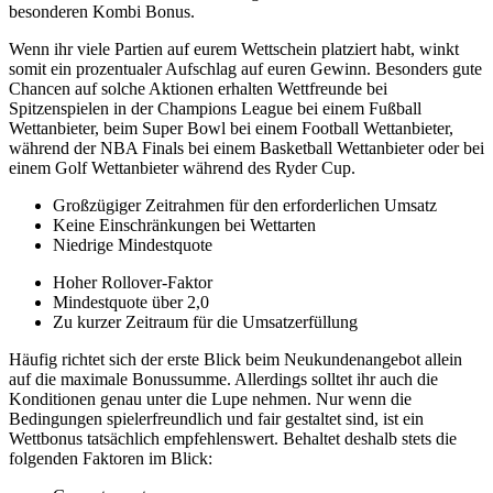
besonderen Kombi Bonus.
Wenn ihr viele Partien auf eurem Wettschein platziert habt, winkt
somit ein prozentualer Aufschlag auf euren Gewinn. Besonders gute
Chancen auf solche Aktionen erhalten Wettfreunde bei
Spitzenspielen in der Champions League bei einem Fußball
Wettanbieter, beim Super Bowl bei einem Football Wettanbieter,
während der NBA Finals bei einem Basketball Wettanbieter oder bei
einem Golf Wettanbieter während des Ryder Cup.
Großzügiger Zeitrahmen für den erforderlichen Umsatz
Keine Einschränkungen bei Wettarten
Niedrige Mindestquote
Hoher Rollover-Faktor
Mindestquote über 2,0
Zu kurzer Zeitraum für die Umsatzerfüllung
Häufig richtet sich der erste Blick beim Neukundenangebot allein
auf die maximale Bonussumme. Allerdings solltet ihr auch die
Konditionen genau unter die Lupe nehmen. Nur wenn die
Bedingungen spielerfreundlich und fair gestaltet sind, ist ein
Wettbonus tatsächlich empfehlenswert. Behaltet deshalb stets die
folgenden Faktoren im Blick: