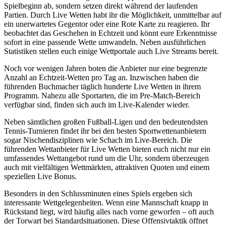
Spielbeginn ab, sondern setzen direkt während der laufenden
Partien. Durch Live Wetten habt ihr die Möglichkeit, unmittelbar auf
ein unerwartetes Gegentor oder eine Rote Karte zu reagieren. Ihr
beobachtet das Geschehen in Echtzeit und könnt eure Erkenntnisse
sofort in eine passende Wette umwandeln. Neben ausführlichen
Statistiken stellen euch einige Wettportale auch Live Streams bereit.
Noch vor wenigen Jahren boten die Anbieter nur eine begrenzte
Anzahl an Echtzeit-Wetten pro Tag an. Inzwischen haben die
führenden Buchmacher täglich hunderte Live Wetten in ihrem
Programm. Nahezu alle Sportarten, die im Pre-Match-Bereich
verfügbar sind, finden sich auch im Live-Kalender wieder.
Neben sämtlichen großen Fußball-Ligen und den bedeutendsten
Tennis-Turnieren findet ihr bei den besten Sportwettenanbietern
sogar Nischendisziplinen wie Schach im Live-Bereich. Die
führenden Wettanbieter für Live Wetten bieten euch nicht nur ein
umfassendes Wettangebot rund um die Uhr, sondern überzeugen
auch mit vielfältigen Wettmärkten, attraktiven Quoten und einem
speziellen Live Bonus.
Besonders in den Schlussminuten eines Spiels ergeben sich
interessante Wettgelegenheiten. Wenn eine Mannschaft knapp in
Rückstand liegt, wird häufig alles nach vorne geworfen – oft auch
der Torwart bei Standardsituationen. Diese Offensivtaktik öffnet