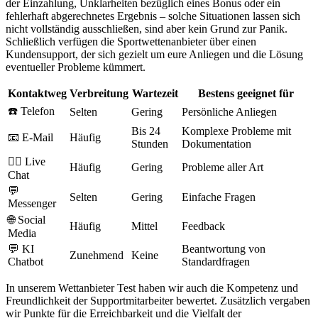
der Einzahlung, Unklarheiten bezüglich eines Bonus oder ein
fehlerhaft abgerechnetes Ergebnis – solche Situationen lassen sich
nicht vollständig ausschließen, sind aber kein Grund zur Panik.
Schließlich verfügen die Sportwettenanbieter über einen
Kundensupport, der sich gezielt um eure Anliegen und die Lösung
eventueller Probleme kümmert.
Kontaktweg
Verbreitung
Wartezeit
Bestens geeignet für
☎️ Telefon
Selten
Gering
Persönliche Anliegen
Bis 24
Komplexe Probleme mit
📧 E-Mail
Häufig
Stunden
Dokumentation
👩‍⚕️ Live
Häufig
Gering
Probleme aller Art
Chat
💬
Selten
Gering
Einfache Fragen
Messenger
🌐 Social
Häufig
Mittel
Feedback
Media
💬 KI
Beantwortung von
Zunehmend
Keine
Chatbot
Standardfragen
In unserem Wettanbieter Test haben wir auch die Kompetenz und
Freundlichkeit der Supportmitarbeiter bewertet. Zusätzlich vergaben
wir Punkte für die Erreichbarkeit und die Vielfalt der