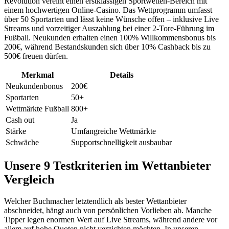
Revolution vereint einen erstklassigen Sportwetten-Bereich mit
einem hochwertigen Online-Casino. Das Wettprogramm umfasst
über 50 Sportarten und lässt keine Wünsche offen – inklusive Live
Streams und vorzeitiger Auszahlung bei einer 2-Tore-Führung im
Fußball. Neukunden erhalten einen 100% Willkommensbonus bis
200€, während Bestandskunden sich über 10% Cashback bis zu
500€ freuen dürfen.
Merkmal
Details
Neukundenbonus
200€
Sportarten
50+
Wettmärkte Fußball
800+
Cash out
Ja
Stärke
Umfangreiche Wettmärkte
Schwäche
Supportschnelligkeit ausbaubar
Unsere 9 Testkriterien im Wettanbieter
Vergleich
Welcher Buchmacher letztendlich als bester Wettanbieter
abschneidet, hängt auch von persönlichen Vorlieben ab. Manche
Tipper legen enormen Wert auf Live Streams, während andere vor
allem auf hohe Quoten nicht verzichten möchten. In unseren