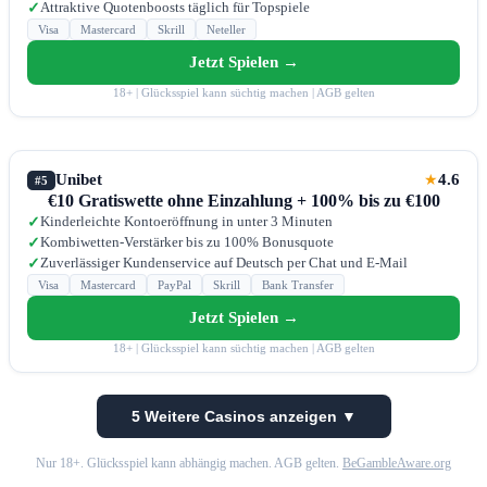
Attraktive Quotenboosts täglich für Topspiele
✓
Visa
Mastercard
Skrill
Neteller
Jetzt Spielen →
18+ | Glücksspiel kann süchtig machen | AGB gelten
Unibet
4.6
★
#5
€10 Gratiswette ohne Einzahlung + 100% bis zu €100
Kinderleichte Kontoeröffnung in unter 3 Minuten
✓
Kombiwetten-Verstärker bis zu 100% Bonusquote
✓
Zuverlässiger Kundenservice auf Deutsch per Chat und E-Mail
✓
Visa
Mastercard
PayPal
Skrill
Bank Transfer
Jetzt Spielen →
18+ | Glücksspiel kann süchtig machen | AGB gelten
5 Weitere Casinos anzeigen ▼
Nur 18+. Glücksspiel kann abhängig machen. AGB gelten.
BeGambleAware.org