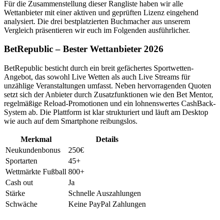
Für die Zusammenstellung dieser Rangliste haben wir alle
Wettanbieter mit einer aktiven und geprüften Lizenz eingehend
analysiert. Die drei bestplatzierten Buchmacher aus unserem
Vergleich präsentieren wir euch im Folgenden ausführlicher.
BetRepublic – Bester Wettanbieter 2026
BetRepublic besticht durch ein breit gefächertes Sportwetten-
Angebot, das sowohl Live Wetten als auch Live Streams für
unzählige Veranstaltungen umfasst. Neben hervorragenden Quoten
setzt sich der Anbieter durch Zusatzfunktionen wie den Bet Mentor,
regelmäßige Reload-Promotionen und ein lohnenswertes CashBack-
System ab. Die Plattform ist klar strukturiert und läuft am Desktop
wie auch auf dem Smartphone reibungslos.
Merkmal
Details
Neukundenbonus
250€
Sportarten
45+
Wettmärkte Fußball
800+
Cash out
Ja
Stärke
Schnelle Auszahlungen
Schwäche
Keine PayPal Zahlungen