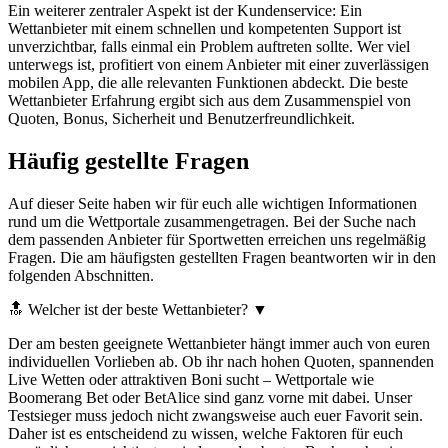
Ein weiterer zentraler Aspekt ist der Kundenservice: Ein
Wettanbieter mit einem schnellen und kompetenten Support ist
unverzichtbar, falls einmal ein Problem auftreten sollte. Wer viel
unterwegs ist, profitiert von einem Anbieter mit einer zuverlässigen
mobilen App, die alle relevanten Funktionen abdeckt. Die beste
Wettanbieter Erfahrung ergibt sich aus dem Zusammenspiel von
Quoten, Bonus, Sicherheit und Benutzerfreundlichkeit.
Häufig gestellte Fragen
Auf dieser Seite haben wir für euch alle wichtigen Informationen
rund um die Wettportale zusammengetragen. Bei der Suche nach
dem passenden Anbieter für Sportwetten erreichen uns regelmäßig
Fragen. Die am häufigsten gestellten Fragen beantworten wir in den
folgenden Abschnitten.
🔝 Welcher ist der beste Wettanbieter?
▼
Der am besten geeignete Wettanbieter hängt immer auch von euren
individuellen Vorlieben ab. Ob ihr nach hohen Quoten, spannenden
Live Wetten oder attraktiven Boni sucht – Wettportale wie
Boomerang Bet oder BetAlice sind ganz vorne mit dabei. Unser
Testsieger muss jedoch nicht zwangsweise auch euer Favorit sein.
Daher ist es entscheidend zu wissen, welche Faktoren für euch