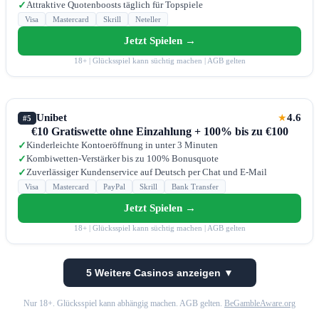
Attraktive Quotenboosts täglich für Topspiele
✓
Visa
Mastercard
Skrill
Neteller
Jetzt Spielen →
18+ | Glücksspiel kann süchtig machen | AGB gelten
Unibet
4.6
★
#5
€10 Gratiswette ohne Einzahlung + 100% bis zu €100
Kinderleichte Kontoeröffnung in unter 3 Minuten
✓
Kombiwetten-Verstärker bis zu 100% Bonusquote
✓
Zuverlässiger Kundenservice auf Deutsch per Chat und E-Mail
✓
Visa
Mastercard
PayPal
Skrill
Bank Transfer
Jetzt Spielen →
18+ | Glücksspiel kann süchtig machen | AGB gelten
5 Weitere Casinos anzeigen ▼
Nur 18+. Glücksspiel kann abhängig machen. AGB gelten.
BeGambleAware.org