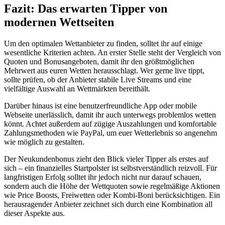
Fazit: Das erwarten Tipper von
modernen Wettseiten
Um den optimalen Wettanbieter zu finden, solltet ihr auf einige
wesentliche Kriterien achten. An erster Stelle steht der Vergleich von
Quoten und Bonusangeboten, damit ihr den größtmöglichen
Mehrwert aus euren Wetten herausschlagt. Wer gerne live tippt,
sollte prüfen, ob der Anbieter stabile Live Streams und eine
vielfältige Auswahl an Wettmärkten bereithält.
Darüber hinaus ist eine benutzerfreundliche App oder mobile
Webseite unerlässlich, damit ihr auch unterwegs problemlos wetten
könnt. Achtet außerdem auf zügige Auszahlungen und komfortable
Zahlungsmethoden wie PayPal, um euer Wetterlebnis so angenehm
wie möglich zu gestalten.
Der Neukundenbonus zieht den Blick vieler Tipper als erstes auf
sich – ein finanzielles Startpolster ist selbstverständlich reizvoll. Für
langfristigen Erfolg solltet ihr jedoch nicht nur darauf schauen,
sondern auch die Höhe der Wettquoten sowie regelmäßige Aktionen
wie Price Boosts, Freiwetten oder Kombi-Boni berücksichtigen. Ein
herausragender Anbieter zeichnet sich durch eine Kombination all
dieser Aspekte aus.