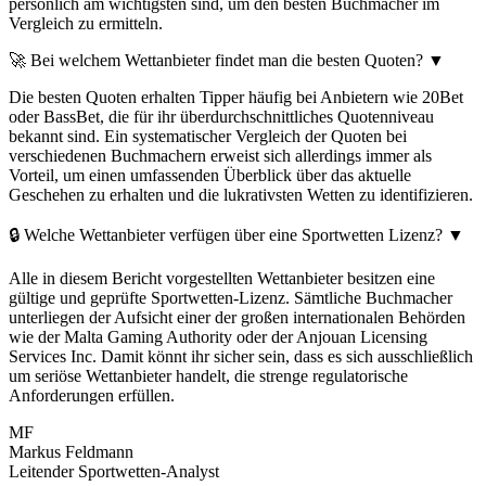
persönlich am wichtigsten sind, um den besten Buchmacher im
Vergleich zu ermitteln.
🚀 Bei welchem Wettanbieter findet man die besten Quoten?
▼
Die besten Quoten erhalten Tipper häufig bei Anbietern wie 20Bet
oder BassBet, die für ihr überdurchschnittliches Quotenniveau
bekannt sind. Ein systematischer Vergleich der Quoten bei
verschiedenen Buchmachern erweist sich allerdings immer als
Vorteil, um einen umfassenden Überblick über das aktuelle
Geschehen zu erhalten und die lukrativsten Wetten zu identifizieren.
🔒 Welche Wettanbieter verfügen über eine Sportwetten Lizenz?
▼
Alle in diesem Bericht vorgestellten Wettanbieter besitzen eine
gültige und geprüfte Sportwetten-Lizenz. Sämtliche Buchmacher
unterliegen der Aufsicht einer der großen internationalen Behörden
wie der Malta Gaming Authority oder der Anjouan Licensing
Services Inc. Damit könnt ihr sicher sein, dass es sich ausschließlich
um seriöse Wettanbieter handelt, die strenge regulatorische
Anforderungen erfüllen.
MF
Markus Feldmann
Leitender Sportwetten-Analyst