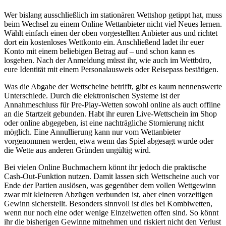
Wer bislang ausschließlich im stationären Wettshop getippt hat, muss
beim Wechsel zu einem Online Wettanbieter nicht viel Neues lernen.
Wählt einfach einen der oben vorgestellten Anbieter aus und richtet
dort ein kostenloses Wettkonto ein. Anschließend ladet ihr euer
Konto mit einem beliebigen Betrag auf – und schon kann es
losgehen. Nach der Anmeldung müsst ihr, wie auch im Wettbüro,
eure Identität mit einem Personalausweis oder Reisepass bestätigen.
Was die Abgabe der Wettscheine betrifft, gibt es kaum nennenswerte
Unterschiede. Durch die elektronischen Systeme ist der
Annahmeschluss für Pre-Play-Wetten sowohl online als auch offline
an die Startzeit gebunden. Habt ihr euren Live-Wettschein im Shop
oder online abgegeben, ist eine nachträgliche Stornierung nicht
möglich. Eine Annullierung kann nur vom Wettanbieter
vorgenommen werden, etwa wenn das Spiel abgesagt wurde oder
die Wette aus anderen Gründen ungültig wird.
Bei vielen Online Buchmachern könnt ihr jedoch die praktische
Cash-Out-Funktion nutzen. Damit lassen sich Wettscheine auch vor
Ende der Partien auslösen, was gegenüber dem vollen Wettgewinn
zwar mit kleineren Abzügen verbunden ist, aber einen vorzeitigen
Gewinn sicherstellt. Besonders sinnvoll ist dies bei Kombiwetten,
wenn nur noch eine oder wenige Einzelwetten offen sind. So könnt
ihr die bisherigen Gewinne mitnehmen und riskiert nicht den Verlust