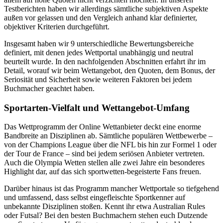
Testberichten haben wir allerdings sämtliche subjektiven Aspekte
außen vor gelassen und den Vergleich anhand klar definierter,
objektiver Kriterien durchgeführt.
Insgesamt haben wir 9 unterschiedliche Bewertungsbereiche
definiert, mit denen jedes Wettportal unabhängig und neutral
beurteilt wurde. In den nachfolgenden Abschnitten erfahrt ihr im
Detail, worauf wir beim Wettangebot, den Quoten, dem Bonus, der
Seriosität und Sicherheit sowie weiteren Faktoren bei jedem
Buchmacher geachtet haben.
Sportarten-Vielfalt und Wettangebot-Umfang
Das Wettprogramm der Online Wettanbieter deckt eine enorme
Bandbreite an Disziplinen ab. Sämtliche populären Wettbewerbe –
von der Champions League über die NFL bis hin zur Formel 1 oder
der Tour de France – sind bei jedem seriösen Anbieter vertreten.
Auch die Olympia Wetten stellen alle zwei Jahre ein besonderes
Highlight dar, auf das sich sportwetten-begeisterte Fans freuen.
Darüber hinaus ist das Programm mancher Wettportale so tiefgehend
und umfassend, dass selbst eingefleischte Sportkenner auf
unbekannte Disziplinen stoßen. Kennt ihr etwa Australian Rules
oder Futsal? Bei den besten Buchmachern stehen euch Dutzende