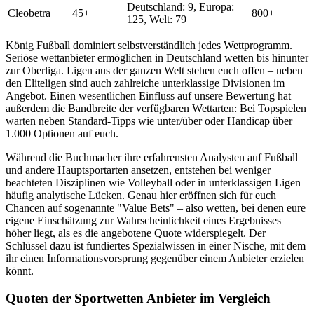
Deutschland: 9, Europa:
Cleobetra
45+
800+
125, Welt: 79
König Fußball dominiert selbstverständlich jedes Wettprogramm.
Seriöse wettanbieter ermöglichen in Deutschland wetten bis hinunter
zur Oberliga. Ligen aus der ganzen Welt stehen euch offen – neben
den Eliteligen sind auch zahlreiche unterklassige Divisionen im
Angebot. Einen wesentlichen Einfluss auf unsere Bewertung hat
außerdem die Bandbreite der verfügbaren Wettarten: Bei Topspielen
warten neben Standard-Tipps wie unter/über oder Handicap über
1.000 Optionen auf euch.
Während die Buchmacher ihre erfahrensten Analysten auf Fußball
und andere Hauptsportarten ansetzen, entstehen bei weniger
beachteten Disziplinen wie Volleyball oder in unterklassigen Ligen
häufig analytische Lücken. Genau hier eröffnen sich für euch
Chancen auf sogenannte "Value Bets" – also wetten, bei denen eure
eigene Einschätzung zur Wahrscheinlichkeit eines Ergebnisses
höher liegt, als es die angebotene Quote widerspiegelt. Der
Schlüssel dazu ist fundiertes Spezialwissen in einer Nische, mit dem
ihr einen Informationsvorsprung gegenüber einem Anbieter erzielen
könnt.
Quoten der Sportwetten Anbieter im Vergleich