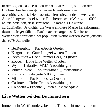
In der obigen Tabelle haben wir die Auszahlungsquoten der
Buchmacher bei den gefragtesten Events einander
gegenübergestellt. Die Prozentzahlen spiegeln den jeweiligen
Auszahlungsschlüssel wider. Ein theoretischer Wert von 100%
würde bedeuten, dass sämtliche Einsätze als Gewinne
zurückfließen. Je dichter die Werte an diese Marke herankommen,
desto niedriger fällt die Buchmachermarge aus. Die besten
Wettanbieter erreichen bei populären Wettbewerben Werte jenseits
der 95%-Schwelle.
BetRepublic – Top eSports Quoten
Kingmaker – Gute Langzeitwetten Quoten
Revolution – Hohe Premier League Quoten
Zoccer – Hohe Live Wetten Quoten
Wyns – Lukrative MMA Auszahlungen
VulkanSpiele – Top unter/über Quotenschlüssel
Sportaza – Sehr gute NBA Quoten
Midarion – Top Bundesliga Quoten
Casinova – Hohe Tennis Auszahlungen
Cleobetra – Erhöhte Quoten auf viele Spiele
Live Wetten bei den Buchmachern
Immer mehr Wettfreunde geben ihre Tipps nicht mehr vor dem