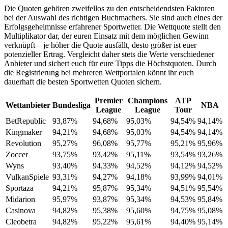
Die Quoten gehören zweifellos zu den entscheidendsten Faktoren
bei der Auswahl des richtigen Buchmachers. Sie sind auch eines der
Erfolgsgeheimnisse erfahrener Sportwetter. Die Wettquote stellt den
Multiplikator dar, der euren Einsatz mit dem möglichen Gewinn
verknüpft – je höher die Quote ausfällt, desto größer ist euer
potenzieller Ertrag. Vergleicht daher stets die Werte verschiedener
Anbieter und sichert euch für eure Tipps die Höchstquoten. Durch
die Registrierung bei mehreren Wettportalen könnt ihr euch
dauerhaft die besten Sportwetten Quoten sichern.
Premier
Champions
ATP
Wettanbieter
Bundesliga
NBA
League
League
Tour
BetRepublic
93,87%
94,68%
95,03%
94,54%
94,14%
Kingmaker
94,21%
94,68%
95,03%
94,54%
94,14%
Revolution
95,27%
96,08%
95,77%
95,21%
95,96%
Zoccer
93,75%
93,42%
95,11%
93,54%
93,26%
Wyns
93,40%
94,33%
94,52%
94,12%
94,52%
VulkanSpiele
93,31%
94,27%
94,18%
93,99%
94,01%
Sportaza
94,21%
95,87%
95,34%
94,51%
95,54%
Midarion
95,97%
93,87%
95,34%
94,53%
95,84%
Casinova
94,82%
95,38%
95,60%
94,75%
95,08%
Cleobetra
94,82%
95,22%
95,61%
94,40%
95,14%