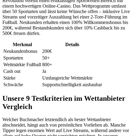
Revolution vereint einen erstklassigen Sportwetten-Bereich mit
einem hochwertigen Online-Casino. Das Wettprogramm umfasst
über 50 Sportarten und lässt keine Wünsche offen – inklusive Live
Streams und vorzeitiger Auszahlung bei einer 2-Tore-Führung im
Fußball. Neukunden erhalten einen 100% Willkommensbonus bis
200€, während Bestandskunden sich über 10% Cashback bis zu
500€ freuen dürfen.
Merkmal
Details
Neukundenbonus
200€
Sportarten
50+
Wettmärkte Fußball
800+
Cash out
Ja
Stärke
Umfangreiche Wettmärkte
Schwäche
Supportschnelligkeit ausbaubar
Unsere 9 Testkriterien im Wettanbieter
Vergleich
Welcher Buchmacher letztendlich als bester Wettanbieter
abschneidet, hängt auch von persönlichen Vorlieben ab. Manche
Tipper legen enormen Wert auf Live Streams, während andere vor
allem auf hohe Quoten nicht verzichten möchten. In unseren