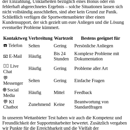
der Einzahlung, Unklarheiten bezüglich eines Bonus oder ein
fehlerhaft abgerechnetes Ergebnis – solche Situationen lassen sich
nicht vollständig ausschließen, sind aber kein Grund zur Panik.
Schließlich verfügen die Sportwettenanbieter über einen
Kundensupport, der sich gezielt um eure Anliegen und die Lösung
eventueller Probleme kümmert.
Kontaktweg
Verbreitung
Wartezeit
Bestens geeignet für
☎️ Telefon
Selten
Gering
Persönliche Anliegen
Bis 24
Komplexe Probleme mit
📧 E-Mail
Häufig
Stunden
Dokumentation
👩‍⚕️ Live
Häufig
Gering
Probleme aller Art
Chat
💬
Selten
Gering
Einfache Fragen
Messenger
🌐 Social
Häufig
Mittel
Feedback
Media
💬 KI
Beantwortung von
Zunehmend
Keine
Chatbot
Standardfragen
In unserem Wettanbieter Test haben wir auch die Kompetenz und
Freundlichkeit der Supportmitarbeiter bewertet. Zusätzlich vergaben
wir Punkte für die Erreichbarkeit und die Vielfalt der