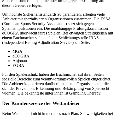
Sicherheitsunternehmen, die über umfangreiche Erfahrung auf
diesem Gebiet verfügen.
Um höchste Sicherheitsstandards zu garantieren, arbeiten viele
Anbieter mit spezialisierten Organisationen zusammen. Die ESSA
(European Sports Security Association) setzt sich gegen
Spielmanipulationen ein. Die unabhängige Prüfungskommission
eCOGRA überwacht faires Spielen. Bei etwaigen Streitigkeiten mit
einem Buchmacher steht euch die Schlichtungsstelle IBAS
(Independent Betting Adjudication Service) zur Seite.
MGA
eCOGRA
Anjouan
EGBA
Für den Spielerschutz haben die Buchmacher auf ihren Seiten
spezielle Bereiche zum verantwortungsvollen Spielen eingerichtet.
Die Anbieter kooperieren darüber hinaus mit Organisationen, die
sich der Prävention, Erkennung und Bekämpfung von Spielsucht
widmen. Die bekannteste unter ihnen ist Gambling Therapy.
Der Kundenservice der Wettanbieter
Beim Wetten läuft nicht immer alles nach Plan. Schwierigkeiten bei