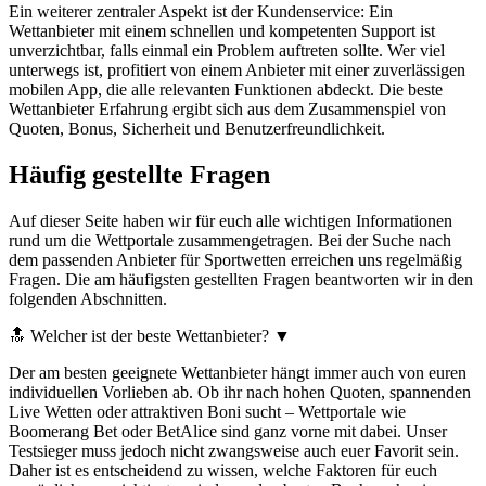
Ein weiterer zentraler Aspekt ist der Kundenservice: Ein
Wettanbieter mit einem schnellen und kompetenten Support ist
unverzichtbar, falls einmal ein Problem auftreten sollte. Wer viel
unterwegs ist, profitiert von einem Anbieter mit einer zuverlässigen
mobilen App, die alle relevanten Funktionen abdeckt. Die beste
Wettanbieter Erfahrung ergibt sich aus dem Zusammenspiel von
Quoten, Bonus, Sicherheit und Benutzerfreundlichkeit.
Häufig gestellte Fragen
Auf dieser Seite haben wir für euch alle wichtigen Informationen
rund um die Wettportale zusammengetragen. Bei der Suche nach
dem passenden Anbieter für Sportwetten erreichen uns regelmäßig
Fragen. Die am häufigsten gestellten Fragen beantworten wir in den
folgenden Abschnitten.
🔝 Welcher ist der beste Wettanbieter?
▼
Der am besten geeignete Wettanbieter hängt immer auch von euren
individuellen Vorlieben ab. Ob ihr nach hohen Quoten, spannenden
Live Wetten oder attraktiven Boni sucht – Wettportale wie
Boomerang Bet oder BetAlice sind ganz vorne mit dabei. Unser
Testsieger muss jedoch nicht zwangsweise auch euer Favorit sein.
Daher ist es entscheidend zu wissen, welche Faktoren für euch