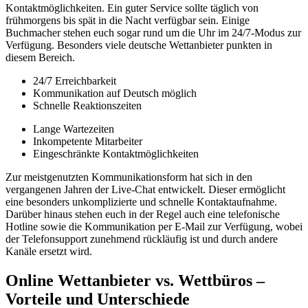
Kontaktmöglichkeiten. Ein guter Service sollte täglich von
frühmorgens bis spät in die Nacht verfügbar sein. Einige
Buchmacher stehen euch sogar rund um die Uhr im 24/7-Modus zur
Verfügung. Besonders viele deutsche Wettanbieter punkten in
diesem Bereich.
24/7 Erreichbarkeit
Kommunikation auf Deutsch möglich
Schnelle Reaktionszeiten
Lange Wartezeiten
Inkompetente Mitarbeiter
Eingeschränkte Kontaktmöglichkeiten
Zur meistgenutzten Kommunikationsform hat sich in den
vergangenen Jahren der Live-Chat entwickelt. Dieser ermöglicht
eine besonders unkomplizierte und schnelle Kontaktaufnahme.
Darüber hinaus stehen euch in der Regel auch eine telefonische
Hotline sowie die Kommunikation per E-Mail zur Verfügung, wobei
der Telefonsupport zunehmend rückläufig ist und durch andere
Kanäle ersetzt wird.
Online Wettanbieter vs. Wettbüros –
Vorteile und Unterschiede