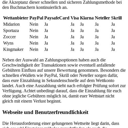
die Akzeptanz dieser schnellen und sicheren Zahlungsmethode bei
den Buchmachern kontinuierlich an.
Wettanbieter
PayPal
PaysafeCard
Visa
Klarna
Neteller
Skrill
Midarion
Nein
Ja
Ja
Ja
Ja
Ja
Sportaza
Nein
Ja
Ja
Ja
Ja
Ja
Zoccer
Nein
Ja
Ja
Ja
Ja
Ja
Wyns
Nein
Ja
Ja
Ja
Ja
Ja
Kingmaker
Nein
Ja
Ja
Ja
Ja
Ja
Neben der Auswahl an Zahlungsoptionen haben auch die
Geschwindigkeit der Transaktionen sowie eventuell anfallende
Gebühren Einfluss auf unsere Bewertung genommen. Besonders die
schnellen eWallets wie PayPal, Skrill oder Neteller sorgen dafür,
dass eure Einzahlung in Sekundenschnelle auf dem Wettkonto
landet. Auch eine Auszahlung steht nach erfolgter Prüfung sofort zur
Verfügung. Achtet unbedingt darauf, dass die Einzahlung für euch
ohne jegliche Gebühren möglich ist, damit euer Wettstart nicht
gleich mit einem Verlust beginnt.
Webseite und Benutzerfreundlichkeit
Die Herausforderung einer gelungenen Wettseite liegt darin, dass