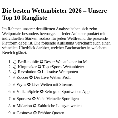
Die besten Wettanbieter 2026 – Unsere
Top 10 Rangliste
Im Rahmen unserer detaillierten Analyse haben sich zehn
Wettportale besonders hervorgetan. Jeder Anbieter punktet mit
individuellen Stärken, sodass für jeden Wettfreund die passende
Plattform dabei ist. Die folgende Auflistung verschafft euch einen
schnellen Überblick darüber, welcher Buchmacher in welchem
Bereich glänzt.
🥇 BetRepublic ✪ Bester Wettanbieter im Mai
🥈 Kingmaker ✪ Top eSports Wettanbieter
🥉 Revolution ✪ Lukrative Wettquoten
⭐ Zoccer ✪ Der Live Wetten Profi
⭐ Wyns ✪ Live Wetten mit Streams
⭐ VulkanSpiele ✪ Sehr gute Sportwetten App
⭐ Sportaza ✪ Viele Virtuelle Sportligen
⭐ Midarion ✪ Zahlreiche Langzeitwetten
⭐ Casinova ✪ Erhöhte Quoten