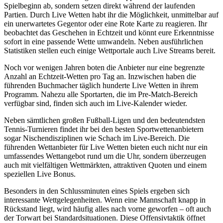
Spielbeginn ab, sondern setzen direkt während der laufenden
Partien. Durch Live Wetten habt ihr die Möglichkeit, unmittelbar auf
ein unerwartetes Gegentor oder eine Rote Karte zu reagieren. Ihr
beobachtet das Geschehen in Echtzeit und könnt eure Erkenntnisse
sofort in eine passende Wette umwandeln. Neben ausführlichen
Statistiken stellen euch einige Wettportale auch Live Streams bereit.
Noch vor wenigen Jahren boten die Anbieter nur eine begrenzte
Anzahl an Echtzeit-Wetten pro Tag an. Inzwischen haben die
führenden Buchmacher täglich hunderte Live Wetten in ihrem
Programm. Nahezu alle Sportarten, die im Pre-Match-Bereich
verfügbar sind, finden sich auch im Live-Kalender wieder.
Neben sämtlichen großen Fußball-Ligen und den bedeutendsten
Tennis-Turnieren findet ihr bei den besten Sportwettenanbietern
sogar Nischendisziplinen wie Schach im Live-Bereich. Die
führenden Wettanbieter für Live Wetten bieten euch nicht nur ein
umfassendes Wettangebot rund um die Uhr, sondern überzeugen
auch mit vielfältigen Wettmärkten, attraktiven Quoten und einem
speziellen Live Bonus.
Besonders in den Schlussminuten eines Spiels ergeben sich
interessante Wettgelegenheiten. Wenn eine Mannschaft knapp in
Rückstand liegt, wird häufig alles nach vorne geworfen – oft auch
der Torwart bei Standardsituationen. Diese Offensivtaktik öffnet