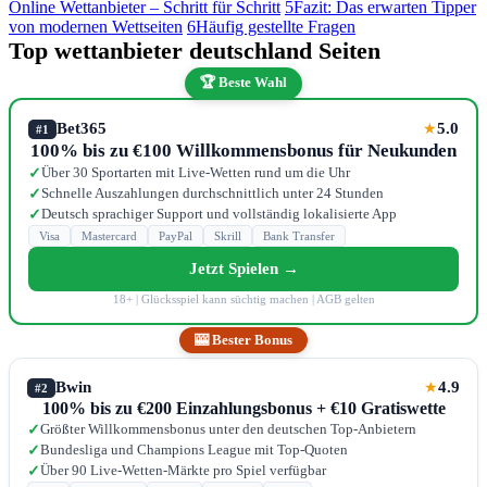
Online Wettanbieter – Schritt für Schritt
5
Fazit: Das erwarten Tipper
von modernen Wettseiten
6
Häufig gestellte Fragen
Top wettanbieter deutschland Seiten
🏆 Beste Wahl
Bet365
5.0
★
#1
100% bis zu €100 Willkommensbonus für Neukunden
Über 30 Sportarten mit Live-Wetten rund um die Uhr
✓
Schnelle Auszahlungen durchschnittlich unter 24 Stunden
✓
Deutsch sprachiger Support und vollständig lokalisierte App
✓
Visa
Mastercard
PayPal
Skrill
Bank Transfer
Jetzt Spielen →
18+ | Glücksspiel kann süchtig machen | AGB gelten
🎰 Bester Bonus
Bwin
4.9
★
#2
100% bis zu €200 Einzahlungsbonus + €10 Gratiswette
Größter Willkommensbonus unter den deutschen Top-Anbietern
✓
Bundesliga und Champions League mit Top-Quoten
✓
Über 90 Live-Wetten-Märkte pro Spiel verfügbar
✓