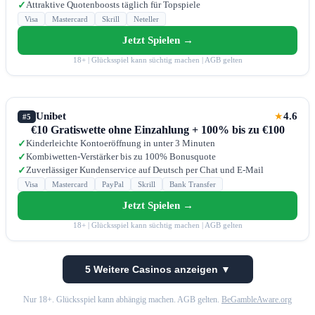
Attraktive Quotenboosts täglich für Topspiele
✓
Visa
Mastercard
Skrill
Neteller
Jetzt Spielen →
18+ | Glücksspiel kann süchtig machen | AGB gelten
Unibet
4.6
★
#5
€10 Gratiswette ohne Einzahlung + 100% bis zu €100
Kinderleichte Kontoeröffnung in unter 3 Minuten
✓
Kombiwetten-Verstärker bis zu 100% Bonusquote
✓
Zuverlässiger Kundenservice auf Deutsch per Chat und E-Mail
✓
Visa
Mastercard
PayPal
Skrill
Bank Transfer
Jetzt Spielen →
18+ | Glücksspiel kann süchtig machen | AGB gelten
5 Weitere Casinos anzeigen ▼
Nur 18+. Glücksspiel kann abhängig machen. AGB gelten.
BeGambleAware.org