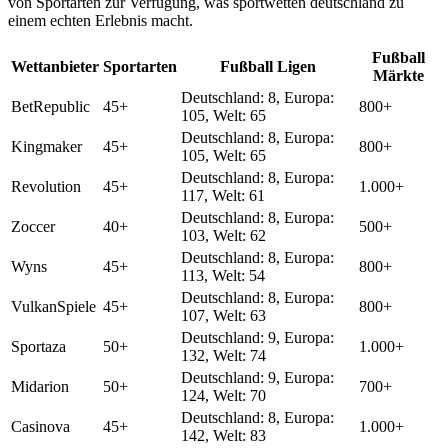
von Sportarten zur Verfügung, was sportwetten deutschland zu
einem echten Erlebnis macht.
Fußball
Wettanbieter
Sportarten
Fußball Ligen
Märkte
Deutschland: 8, Europa:
BetRepublic
45+
800+
105, Welt: 65
Deutschland: 8, Europa:
Kingmaker
45+
800+
105, Welt: 65
Deutschland: 8, Europa:
Revolution
45+
1.000+
117, Welt: 61
Deutschland: 8, Europa:
Zoccer
40+
500+
103, Welt: 62
Deutschland: 8, Europa:
Wyns
45+
800+
113, Welt: 54
Deutschland: 8, Europa:
VulkanSpiele
45+
800+
107, Welt: 63
Deutschland: 9, Europa:
Sportaza
50+
1.000+
132, Welt: 74
Deutschland: 9, Europa:
Midarion
50+
700+
124, Welt: 70
Deutschland: 8, Europa:
Casinova
45+
1.000+
142, Welt: 83