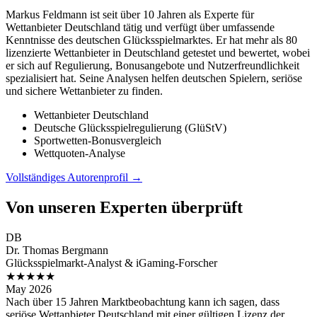
Markus Feldmann ist seit über 10 Jahren als Experte für
Wettanbieter Deutschland tätig und verfügt über umfassende
Kenntnisse des deutschen Glücksspielmarktes. Er hat mehr als 80
lizenzierte Wettanbieter in Deutschland getestet und bewertet, wobei
er sich auf Regulierung, Bonusangebote und Nutzerfreundlichkeit
spezialisiert hat. Seine Analysen helfen deutschen Spielern, seriöse
und sichere Wettanbieter zu finden.
Wettanbieter Deutschland
Deutsche Glücksspielregulierung (GlüStV)
Sportwetten-Bonusvergleich
Wettquoten-Analyse
Vollständiges Autorenprofil →
Von unseren Experten überprüft
DB
Dr. Thomas Bergmann
Glücksspielmarkt-Analyst & iGaming-Forscher
★★★★★
May 2026
Nach über 15 Jahren Marktbeobachtung kann ich sagen, dass
seriöse Wettanbieter Deutschland mit einer gültigen Lizenz der