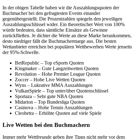
In der obigen Tabelle haben wir die Auszahlungsquoten der
Buchmacher bei den gefragtesten Events einander
gegenübergestellt. Die Prozentzahlen spiegeln den jeweiligen
Auszahlungsschlüssel wider. Ein theoretischer Wert von 100%
würde bedeuten, dass sämtliche Einsätze als Gewinne
zurückfließen. Je dichter die Werte an diese Marke herankommen,
desto niedriger fällt die Buchmachermarge aus. Die besten
Wettanbieter erreichen bei populären Wettbewerben Werte jenseits
der 95%-Schwelle.
BetRepublic – Top eSports Quoten
Kingmaker – Gute Langzeitwetten Quoten
Revolution – Hohe Premier League Quoten
Zoccer – Hohe Live Wetten Quoten
Wyns – Lukrative MMA Auszahlungen
VulkanSpiele – Top unter/über Quotenschlüssel
Sportaza – Sehr gute NBA Quoten
Midarion – Top Bundesliga Quoten
Casinova – Hohe Tennis Auszahlungen
Cleobetra – Erhöhte Quoten auf viele Spiele
Live Wetten bei den Buchmachern
Immer mehr Wettfreunde geben ihre Tipps nicht mehr vor dem