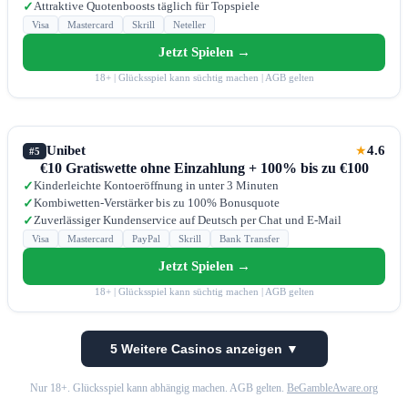
Attraktive Quotenboosts täglich für Topspiele
✓
Visa
Mastercard
Skrill
Neteller
Jetzt Spielen →
18+ | Glücksspiel kann süchtig machen | AGB gelten
Unibet
4.6
★
#5
€10 Gratiswette ohne Einzahlung + 100% bis zu €100
Kinderleichte Kontoeröffnung in unter 3 Minuten
✓
Kombiwetten-Verstärker bis zu 100% Bonusquote
✓
Zuverlässiger Kundenservice auf Deutsch per Chat und E-Mail
✓
Visa
Mastercard
PayPal
Skrill
Bank Transfer
Jetzt Spielen →
18+ | Glücksspiel kann süchtig machen | AGB gelten
5 Weitere Casinos anzeigen ▼
Nur 18+. Glücksspiel kann abhängig machen. AGB gelten.
BeGambleAware.org