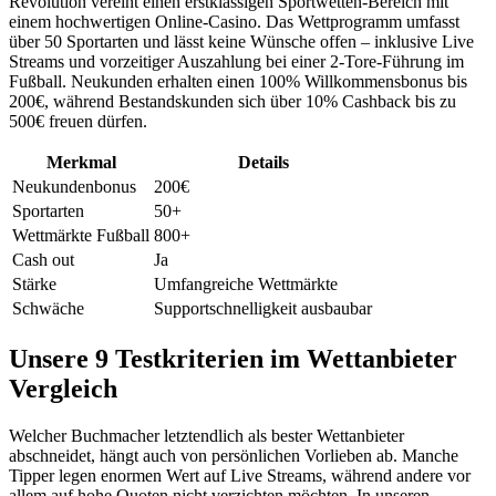
Revolution vereint einen erstklassigen Sportwetten-Bereich mit
einem hochwertigen Online-Casino. Das Wettprogramm umfasst
über 50 Sportarten und lässt keine Wünsche offen – inklusive Live
Streams und vorzeitiger Auszahlung bei einer 2-Tore-Führung im
Fußball. Neukunden erhalten einen 100% Willkommensbonus bis
200€, während Bestandskunden sich über 10% Cashback bis zu
500€ freuen dürfen.
Merkmal
Details
Neukundenbonus
200€
Sportarten
50+
Wettmärkte Fußball
800+
Cash out
Ja
Stärke
Umfangreiche Wettmärkte
Schwäche
Supportschnelligkeit ausbaubar
Unsere 9 Testkriterien im Wettanbieter
Vergleich
Welcher Buchmacher letztendlich als bester Wettanbieter
abschneidet, hängt auch von persönlichen Vorlieben ab. Manche
Tipper legen enormen Wert auf Live Streams, während andere vor
allem auf hohe Quoten nicht verzichten möchten. In unseren