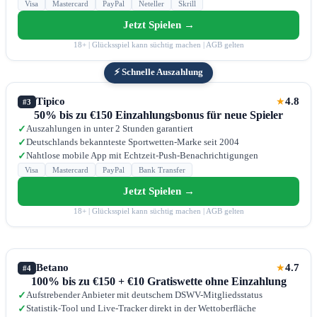
Visa
Mastercard
PayPal
Neteller
Skrill
Jetzt Spielen →
18+ | Glücksspiel kann süchtig machen | AGB gelten
⚡ Schnelle Auszahlung
Tipico
4.8
★
#3
50% bis zu €150 Einzahlungsbonus für neue Spieler
Auszahlungen in unter 2 Stunden garantiert
✓
Deutschlands bekannteste Sportwetten-Marke seit 2004
✓
Nahtlose mobile App mit Echtzeit-Push-Benachrichtigungen
✓
Visa
Mastercard
PayPal
Bank Transfer
Jetzt Spielen →
18+ | Glücksspiel kann süchtig machen | AGB gelten
Betano
4.7
★
#4
100% bis zu €150 + €10 Gratiswette ohne Einzahlung
Aufstrebender Anbieter mit deutschem DSWV-Mitgliedsstatus
✓
Statistik-Tool und Live-Tracker direkt in der Wettoberfläche
✓