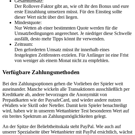
Gesamtumsatz:
Der Rollover-Faktor gibt an, wie oft ihr den Bonus und eure
erste Einzahlung umsetzen müsst. Für den Einstieg sollte
dieser Wert nicht über drei liegen.
Mindestquote:
Nur Wetten ab einer bestimmten Quote werden für die
Umsatzbedingungen angerechnet. Je niedriger diese Schwelle
ausfällt, desto mehr Tipps könnt ihr verwenden.
Zeitraum:
Den geforderten Umsatz müsst ihr innerhalb eines
festgelegten Zeitfensters erzielen. Für Anfänger ist eine Frist
von weniger als einem Monat nicht zu empfehlen.
Verfügbare Zahlungsmethoden
Bei den Zahlungsoptionen gehen die Vorlieben der Spieler weit
auseinander. Manche wickeln alle Transaktionen ausschließlich per
Kreditkarte ab, andere bevorzugen die Anonymität von
Prepaidkarten wie der PaysafeCard, und wieder andere nutzen
eWallets wie Skrill oder Neteller. Damit kein Spieler benachteiligt
wird, haben wir in unserem Wettanbieter Test besonderen Wert auf
ein breites Spektrum an Zahlungsmöglichkeiten gelegt.
An der Spitze der Beliebtheitsskala steht PayPal. Wie auch auf
unserer Spezialseite über Wettanbieter mit PayPal ersichtlich, wächst