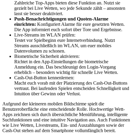
Zahlreiche Top-Apps bieten diese Funktion an. Nutzt sie
gezielt bei Live Wetten, wo jede Sekunde zählt – ansonsten
lasst sie besser deaktiviert.
Push-Benachrichtigungen und Quoten-Alarme
einrichten:
Konfiguriert Alarme für eure gesetzten Wetten.
Die App informiert euch sofort über Tore und Ergebnisse.
Live-Streams im WLAN prüfen:
Testet vor Spielbeginn eure Internetverbindung. Nutzt
Streams ausschließlich im WLAN, um euer mobiles
Datenvolumen zu schonen.
Biometrische Sicherheit aktivieren:
Richtet in den App-Einstellungen die biometrische
Anmeldung ein. Das beschleunigt den Login-Vorgang
erheblich – besonders wichtig für schnelle Live Wetten.
Cash-Out-Button kennenlernen:
Macht euch vorab mit der Platzierung des Cash-Out-Buttons
vertraut. Bei laufenden Spielen entscheiden Schnelligkeit und
Intuition über Gewinn oder Verlust.
Aufgrund der kleineren mobilen Bildschirme spielt die
Benutzeroberfläche eine entscheidende Rolle. Hochwertige Wett-
Apps zeichnen sich durch übersichtliche Menüführung, intelligente
Suchfunktionen und eine intuitive Navigation aus. Auch Funktionen
wie Live Wetten, Livestreams, Ein- und Auszahlungen sowie der
Cash-Out stehen auf dem Smartphone vollumfänglich bereit.