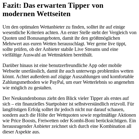
Fazit: Das erwarten Tipper von
modernen Wettseiten
Um den optimalen Wettanbieter zu finden, solltet ihr auf einige
wesentliche Kriterien achten. An erster Stelle steht der Vergleich von
Quoten und Bonusangeboten, damit ihr den größtmöglichen
Mehrwert aus euren Wetten herausschlagt. Wer gerne live tippt,
sollte prüfen, ob der Anbieter stabile Live Streams und eine
vielfältige Auswahl an Wettmärkten bereithält.
Darüber hinaus ist eine benutzerfreundliche App oder mobile
Webseite unerlässlich, damit ihr auch unterwegs problemlos wetten
könnt. Achtet außerdem auf zügige Auszahlungen und komfortable
Zahlungsmethoden wie PayPal, um euer Wetterlebnis so angenehm
wie möglich zu gestalten.
Der Neukundenbonus zieht den Blick vieler Tipper als erstes auf
sich – ein finanzielles Startpolster ist selbstverständlich reizvoll. Für
langfristigen Erfolg solltet ihr jedoch nicht nur darauf schauen,
sondern auch die Höhe der Wettquoten sowie regelmäßige Aktionen
wie Price Boosts, Freiwetten oder Kombi-Boni berücksichtigen. Ein
herausragender Anbieter zeichnet sich durch eine Kombination all
dieser Aspekte aus.