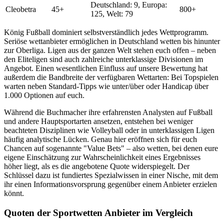
Deutschland: 9, Europa:
Cleobetra
45+
800+
125, Welt: 79
König Fußball dominiert selbstverständlich jedes Wettprogramm.
Seriöse wettanbieter ermöglichen in Deutschland wetten bis hinunter
zur Oberliga. Ligen aus der ganzen Welt stehen euch offen – neben
den Eliteligen sind auch zahlreiche unterklassige Divisionen im
Angebot. Einen wesentlichen Einfluss auf unsere Bewertung hat
außerdem die Bandbreite der verfügbaren Wettarten: Bei Topspielen
warten neben Standard-Tipps wie unter/über oder Handicap über
1.000 Optionen auf euch.
Während die Buchmacher ihre erfahrensten Analysten auf Fußball
und andere Hauptsportarten ansetzen, entstehen bei weniger
beachteten Disziplinen wie Volleyball oder in unterklassigen Ligen
häufig analytische Lücken. Genau hier eröffnen sich für euch
Chancen auf sogenannte "Value Bets" – also wetten, bei denen eure
eigene Einschätzung zur Wahrscheinlichkeit eines Ergebnisses
höher liegt, als es die angebotene Quote widerspiegelt. Der
Schlüssel dazu ist fundiertes Spezialwissen in einer Nische, mit dem
ihr einen Informationsvorsprung gegenüber einem Anbieter erzielen
könnt.
Quoten der Sportwetten Anbieter im Vergleich