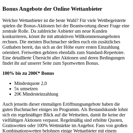
Bonus Angebote der Online Wettanbieter
Welcher Wettanbieter ist die beste Wahl? Für viele Wettbegeisterte
spielen die Bonus-Aktionen bei der Beantwortung dieser Frage eine
zentrale Rolle. Da zahlreiche Anbieter um neue Kunden
konkurrieren, könnt ihr mit attraktiven Willkommensangeboten
rechnen. Die meisten Buchmacher stellen euch ein zusätzliches
Guthaben bereit, das sich an der Höhe eurer ersten Einzahlung
orientiert. Freiwetten gehören ebenfalls zum Standard-Repertoire.
Eine detaillierte Übersicht aller Aktionen und deren Bedingungen
findet ihr auf unserer Seite zum Sportwetten Bonus.
100% bis zu 200€* Bonus
Mindestquote 2,0
5x umsetzen
20€ Mindesteinzahlung
Auch jenseits dieser einmaligen Eröffnungsangebote haben die
guten Buchmacher einiges im Programm. Als Bestandskunde lohnt
sich ein regelmäßiger Blick auf die Wettseiten, damit ihr keine der
vielfältigen Aktionen verpasst. Regelmäßig sind erhöhte Quoten,
Gratiswetten oder 100% Wettmärkte im Angebot. Fans von großen
Kombinationswetten belohnen einige Wettanbieter mit einem