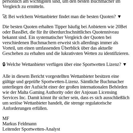
persönlich am wichtigsten sind, um den besten Buchmacher im
Vergleich zu ermitteln.
🚀 Bei welchem Wettanbieter findet man die besten Quoten?
▼
Die besten Quoten erhalten Tipper häufig bei Anbietern wie 20Bet
oder BassBet, die für ihr überdurchschnittliches Quotenniveau
bekannt sind. Ein systematischer Vergleich der Quoten bei
verschiedenen Buchmachern erweist sich allerdings immer als
Vorteil, um einen umfassenden Überblick über das aktuelle
Geschehen zu erhalten und die lukrativsten Wetten zu identifizieren.
🔒 Welche Wettanbieter verfügen über eine Sportwetten Lizenz?
▼
Alle in diesem Bericht vorgestellten Wettanbieter besitzen eine
gültige und geprüfte Sportwetten-Lizenz. Sämtliche Buchmacher
unterliegen der Aufsicht einer der großen internationalen Behörden
wie der Malta Gaming Authority oder der Anjouan Licensing
Services Inc. Damit könnt ihr sicher sein, dass es sich ausschließlich
um seriöse Wettanbieter handelt, die strenge regulatorische
Anforderungen erfüllen.
MF
Markus Feldmann
Leitender Sportwetten-Analyst