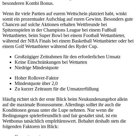
besonderen Kombi Bonus.
Wenn ihr viele Partien auf eurem Wettschein platziert habt, winkt
somit ein prozentualer Aufschlag auf euren Gewinn. Besonders gute
Chancen auf solche Aktionen erhalten Wettfreunde bei
Spitzenspielen in der Champions League bei einem Fußball
Wettanbieter, beim Super Bowl bei einem Football Wettanbieter,
während der NBA Finals bei einem Basketball Wettanbieter oder bei
einem Golf Wettanbieter während des Ryder Cup.
Großzügiger Zeitrahmen für den erforderlichen Umsatz
Keine Einschränkungen bei Wettarten
Niedrige Mindestquote
Hoher Rollover-Faktor
Mindestquote über 2,0
Zu kurzer Zeitraum für die Umsatzerfüllung
Häufig richtet sich der erste Blick beim Neukundenangebot allein
auf die maximale Bonussumme. Allerdings solltet ihr auch die
Konditionen genau unter die Lupe nehmen. Nur wenn die
Bedingungen spielerfreundlich und fair gestaltet sind, ist ein
Wettbonus tatsächlich empfehlenswert. Behaltet deshalb stets die
folgenden Faktoren im Blick: