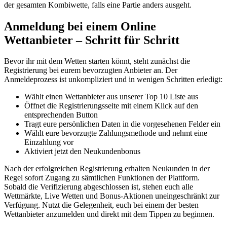
der gesamten Kombiwette, falls eine Partie anders ausgeht.
Anmeldung bei einem Online
Wettanbieter – Schritt für Schritt
Bevor ihr mit dem Wetten starten könnt, steht zunächst die
Registrierung bei eurem bevorzugten Anbieter an. Der
Anmeldeprozess ist unkompliziert und in wenigen Schritten erledigt:
Wählt einen Wettanbieter aus unserer Top 10 Liste aus
Öffnet die Registrierungsseite mit einem Klick auf den
entsprechenden Button
Tragt eure persönlichen Daten in die vorgesehenen Felder ein
Wählt eure bevorzugte Zahlungsmethode und nehmt eine
Einzahlung vor
Aktiviert jetzt den Neukundenbonus
Nach der erfolgreichen Registrierung erhalten Neukunden in der
Regel sofort Zugang zu sämtlichen Funktionen der Plattform.
Sobald die Verifizierung abgeschlossen ist, stehen euch alle
Wettmärkte, Live Wetten und Bonus-Aktionen uneingeschränkt zur
Verfügung. Nutzt die Gelegenheit, euch bei einem der besten
Wettanbieter anzumelden und direkt mit dem Tippen zu beginnen.