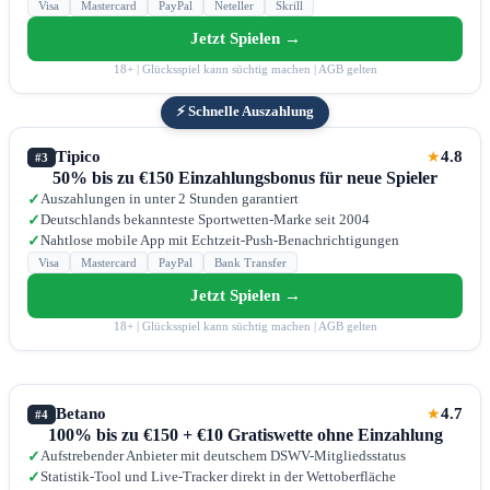
Visa
Mastercard
PayPal
Neteller
Skrill
Jetzt Spielen →
18+ | Glücksspiel kann süchtig machen | AGB gelten
⚡ Schnelle Auszahlung
Tipico
4.8
★
#3
50% bis zu €150 Einzahlungsbonus für neue Spieler
Auszahlungen in unter 2 Stunden garantiert
✓
Deutschlands bekannteste Sportwetten-Marke seit 2004
✓
Nahtlose mobile App mit Echtzeit-Push-Benachrichtigungen
✓
Visa
Mastercard
PayPal
Bank Transfer
Jetzt Spielen →
18+ | Glücksspiel kann süchtig machen | AGB gelten
Betano
4.7
★
#4
100% bis zu €150 + €10 Gratiswette ohne Einzahlung
Aufstrebender Anbieter mit deutschem DSWV-Mitgliedsstatus
✓
Statistik-Tool und Live-Tracker direkt in der Wettoberfläche
✓