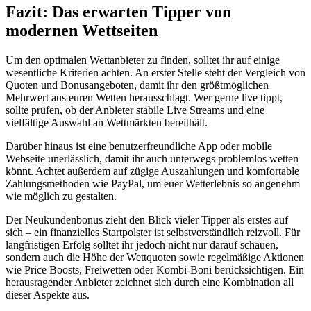
Fazit: Das erwarten Tipper von
modernen Wettseiten
Um den optimalen Wettanbieter zu finden, solltet ihr auf einige
wesentliche Kriterien achten. An erster Stelle steht der Vergleich von
Quoten und Bonusangeboten, damit ihr den größtmöglichen
Mehrwert aus euren Wetten herausschlagt. Wer gerne live tippt,
sollte prüfen, ob der Anbieter stabile Live Streams und eine
vielfältige Auswahl an Wettmärkten bereithält.
Darüber hinaus ist eine benutzerfreundliche App oder mobile
Webseite unerlässlich, damit ihr auch unterwegs problemlos wetten
könnt. Achtet außerdem auf zügige Auszahlungen und komfortable
Zahlungsmethoden wie PayPal, um euer Wetterlebnis so angenehm
wie möglich zu gestalten.
Der Neukundenbonus zieht den Blick vieler Tipper als erstes auf
sich – ein finanzielles Startpolster ist selbstverständlich reizvoll. Für
langfristigen Erfolg solltet ihr jedoch nicht nur darauf schauen,
sondern auch die Höhe der Wettquoten sowie regelmäßige Aktionen
wie Price Boosts, Freiwetten oder Kombi-Boni berücksichtigen. Ein
herausragender Anbieter zeichnet sich durch eine Kombination all
dieser Aspekte aus.