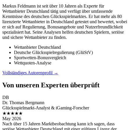
Markus Feldmann ist seit über 10 Jahren als Experte für
Wettanbieter Deutschland tätig und verfügt über umfassende
Kenntnisse des deutschen Glücksspielmarktes. Er hat mehr als 80
lizenzierte Wettanbieter in Deutschland getestet und bewertet, wobei
er sich auf Regulierung, Bonusangebote und Nutzerfreundlichkeit
spezialisiert hat. Seine Analysen helfen deutschen Spielern, seriöse
und sichere Wettanbieter zu finden.
Wettanbieter Deutschland
Deutsche Glücksspielregulierung (GlüStV)
Sportwetten-Bonusvergleich
Wettquoten-Analyse
Vollständiges Autorenprofil →
Von unseren Experten überprüft
DB
Dr. Thomas Bergmann
Glücksspielmarkt-Analyst & iGaming-Forscher
★★★★★
May 2026
Nach über 15 Jahren Marktbeobachtung kann ich sagen, dass
seriöse Wettanbieter Deutschland mit einer gültigen Lizenz der