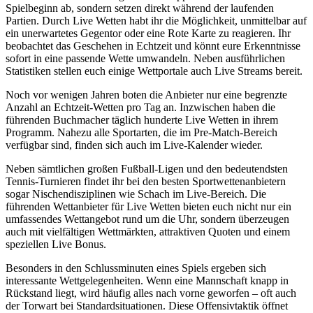
Spielbeginn ab, sondern setzen direkt während der laufenden
Partien. Durch Live Wetten habt ihr die Möglichkeit, unmittelbar auf
ein unerwartetes Gegentor oder eine Rote Karte zu reagieren. Ihr
beobachtet das Geschehen in Echtzeit und könnt eure Erkenntnisse
sofort in eine passende Wette umwandeln. Neben ausführlichen
Statistiken stellen euch einige Wettportale auch Live Streams bereit.
Noch vor wenigen Jahren boten die Anbieter nur eine begrenzte
Anzahl an Echtzeit-Wetten pro Tag an. Inzwischen haben die
führenden Buchmacher täglich hunderte Live Wetten in ihrem
Programm. Nahezu alle Sportarten, die im Pre-Match-Bereich
verfügbar sind, finden sich auch im Live-Kalender wieder.
Neben sämtlichen großen Fußball-Ligen und den bedeutendsten
Tennis-Turnieren findet ihr bei den besten Sportwettenanbietern
sogar Nischendisziplinen wie Schach im Live-Bereich. Die
führenden Wettanbieter für Live Wetten bieten euch nicht nur ein
umfassendes Wettangebot rund um die Uhr, sondern überzeugen
auch mit vielfältigen Wettmärkten, attraktiven Quoten und einem
speziellen Live Bonus.
Besonders in den Schlussminuten eines Spiels ergeben sich
interessante Wettgelegenheiten. Wenn eine Mannschaft knapp in
Rückstand liegt, wird häufig alles nach vorne geworfen – oft auch
der Torwart bei Standardsituationen. Diese Offensivtaktik öffnet