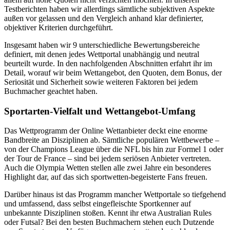
Testberichten haben wir allerdings sämtliche subjektiven Aspekte
außen vor gelassen und den Vergleich anhand klar definierter,
objektiver Kriterien durchgeführt.
Insgesamt haben wir 9 unterschiedliche Bewertungsbereiche
definiert, mit denen jedes Wettportal unabhängig und neutral
beurteilt wurde. In den nachfolgenden Abschnitten erfahrt ihr im
Detail, worauf wir beim Wettangebot, den Quoten, dem Bonus, der
Seriosität und Sicherheit sowie weiteren Faktoren bei jedem
Buchmacher geachtet haben.
Sportarten-Vielfalt und Wettangebot-Umfang
Das Wettprogramm der Online Wettanbieter deckt eine enorme
Bandbreite an Disziplinen ab. Sämtliche populären Wettbewerbe –
von der Champions League über die NFL bis hin zur Formel 1 oder
der Tour de France – sind bei jedem seriösen Anbieter vertreten.
Auch die Olympia Wetten stellen alle zwei Jahre ein besonderes
Highlight dar, auf das sich sportwetten-begeisterte Fans freuen.
Darüber hinaus ist das Programm mancher Wettportale so tiefgehend
und umfassend, dass selbst eingefleischte Sportkenner auf
unbekannte Disziplinen stoßen. Kennt ihr etwa Australian Rules
oder Futsal? Bei den besten Buchmachern stehen euch Dutzende