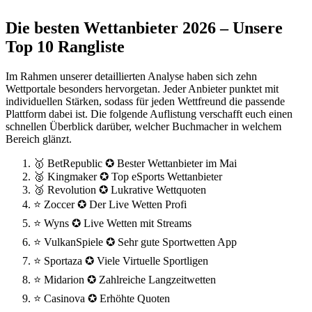
Die besten Wettanbieter 2026 – Unsere
Top 10 Rangliste
Im Rahmen unserer detaillierten Analyse haben sich zehn
Wettportale besonders hervorgetan. Jeder Anbieter punktet mit
individuellen Stärken, sodass für jeden Wettfreund die passende
Plattform dabei ist. Die folgende Auflistung verschafft euch einen
schnellen Überblick darüber, welcher Buchmacher in welchem
Bereich glänzt.
🥇 BetRepublic ✪ Bester Wettanbieter im Mai
🥈 Kingmaker ✪ Top eSports Wettanbieter
🥉 Revolution ✪ Lukrative Wettquoten
⭐ Zoccer ✪ Der Live Wetten Profi
⭐ Wyns ✪ Live Wetten mit Streams
⭐ VulkanSpiele ✪ Sehr gute Sportwetten App
⭐ Sportaza ✪ Viele Virtuelle Sportligen
⭐ Midarion ✪ Zahlreiche Langzeitwetten
⭐ Casinova ✪ Erhöhte Quoten