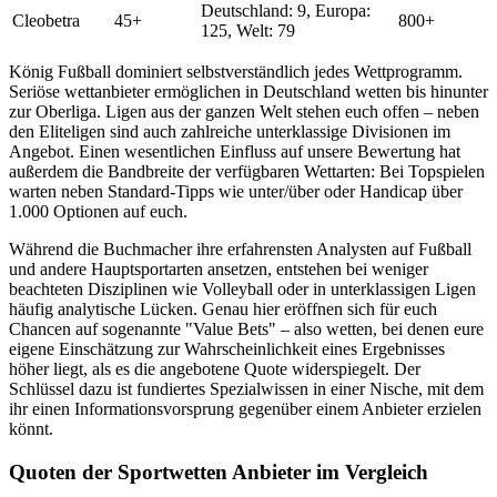
Deutschland: 9, Europa:
Cleobetra
45+
800+
125, Welt: 79
König Fußball dominiert selbstverständlich jedes Wettprogramm.
Seriöse wettanbieter ermöglichen in Deutschland wetten bis hinunter
zur Oberliga. Ligen aus der ganzen Welt stehen euch offen – neben
den Eliteligen sind auch zahlreiche unterklassige Divisionen im
Angebot. Einen wesentlichen Einfluss auf unsere Bewertung hat
außerdem die Bandbreite der verfügbaren Wettarten: Bei Topspielen
warten neben Standard-Tipps wie unter/über oder Handicap über
1.000 Optionen auf euch.
Während die Buchmacher ihre erfahrensten Analysten auf Fußball
und andere Hauptsportarten ansetzen, entstehen bei weniger
beachteten Disziplinen wie Volleyball oder in unterklassigen Ligen
häufig analytische Lücken. Genau hier eröffnen sich für euch
Chancen auf sogenannte "Value Bets" – also wetten, bei denen eure
eigene Einschätzung zur Wahrscheinlichkeit eines Ergebnisses
höher liegt, als es die angebotene Quote widerspiegelt. Der
Schlüssel dazu ist fundiertes Spezialwissen in einer Nische, mit dem
ihr einen Informationsvorsprung gegenüber einem Anbieter erzielen
könnt.
Quoten der Sportwetten Anbieter im Vergleich