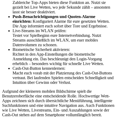
Zahlreiche Top-Apps bieten diese Funktion an. Nutzt sie
gezielt bei Live Wetten, wo jede Sekunde zählt – ansonsten
lasst sie besser deaktiviert.
Push-Benachrichtigungen und Quoten-Alarme
einrichten:
Konfiguriert Alarme für eure gesetzten Wetten.
Die App informiert euch sofort über Tore und Ergebnisse.
Live-Streams im WLAN prüfen:
Testet vor Spielbeginn eure Internetverbindung. Nutzt
Streams ausschließlich im WLAN, um euer mobiles
Datenvolumen zu schonen.
Biometrische Sicherheit aktivieren:
Richtet in den App-Einstellungen die biometrische
Anmeldung ein. Das beschleunigt den Login-Vorgang
erheblich – besonders wichtig für schnelle Live Wetten.
Cash-Out-Button kennenlernen:
Macht euch vorab mit der Platzierung des Cash-Out-Buttons
vertraut. Bei laufenden Spielen entscheiden Schnelligkeit und
Intuition über Gewinn oder Verlust.
Aufgrund der kleineren mobilen Bildschirme spielt die
Benutzeroberfläche eine entscheidende Rolle. Hochwertige Wett-
Apps zeichnen sich durch übersichtliche Menüführung, intelligente
Suchfunktionen und eine intuitive Navigation aus. Auch Funktionen
wie Live Wetten, Livestreams, Ein- und Auszahlungen sowie der
Cash-Out stehen auf dem Smartphone vollumfänglich bereit.