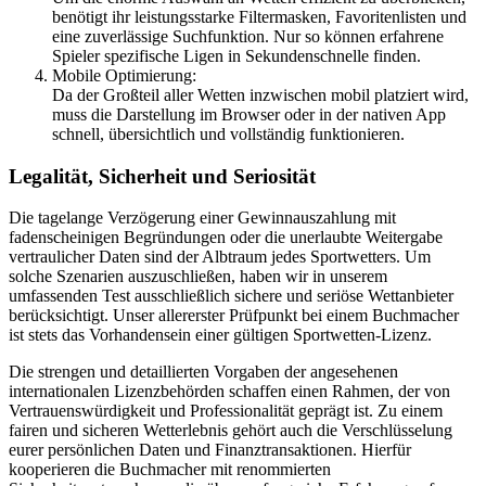
benötigt ihr leistungsstarke Filtermasken, Favoritenlisten und
eine zuverlässige Suchfunktion. Nur so können erfahrene
Spieler spezifische Ligen in Sekundenschnelle finden.
Mobile Optimierung:
Da der Großteil aller Wetten inzwischen mobil platziert wird,
muss die Darstellung im Browser oder in der nativen App
schnell, übersichtlich und vollständig funktionieren.
Legalität, Sicherheit und Seriosität
Die tagelange Verzögerung einer Gewinnauszahlung mit
fadenscheinigen Begründungen oder die unerlaubte Weitergabe
vertraulicher Daten sind der Albtraum jedes Sportwetters. Um
solche Szenarien auszuschließen, haben wir in unserem
umfassenden Test ausschließlich sichere und seriöse Wettanbieter
berücksichtigt. Unser allererster Prüfpunkt bei einem Buchmacher
ist stets das Vorhandensein einer gültigen Sportwetten-Lizenz.
Die strengen und detaillierten Vorgaben der angesehenen
internationalen Lizenzbehörden schaffen einen Rahmen, der von
Vertrauenswürdigkeit und Professionalität geprägt ist. Zu einem
fairen und sicheren Wetterlebnis gehört auch die Verschlüsselung
eurer persönlichen Daten und Finanztransaktionen. Hierfür
kooperieren die Buchmacher mit renommierten