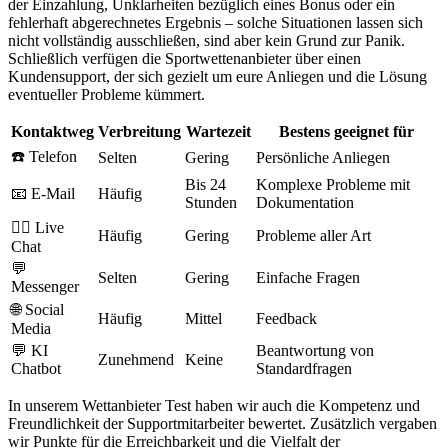
der Einzahlung, Unklarheiten bezüglich eines Bonus oder ein
fehlerhaft abgerechnetes Ergebnis – solche Situationen lassen sich
nicht vollständig ausschließen, sind aber kein Grund zur Panik.
Schließlich verfügen die Sportwettenanbieter über einen
Kundensupport, der sich gezielt um eure Anliegen und die Lösung
eventueller Probleme kümmert.
Kontaktweg
Verbreitung
Wartezeit
Bestens geeignet für
☎️ Telefon
Selten
Gering
Persönliche Anliegen
Bis 24
Komplexe Probleme mit
📧 E-Mail
Häufig
Stunden
Dokumentation
👩‍⚕️ Live
Häufig
Gering
Probleme aller Art
Chat
💬
Selten
Gering
Einfache Fragen
Messenger
🌐 Social
Häufig
Mittel
Feedback
Media
💬 KI
Beantwortung von
Zunehmend
Keine
Chatbot
Standardfragen
In unserem Wettanbieter Test haben wir auch die Kompetenz und
Freundlichkeit der Supportmitarbeiter bewertet. Zusätzlich vergaben
wir Punkte für die Erreichbarkeit und die Vielfalt der