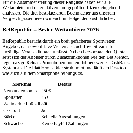
Für die Zusammenstellung dieser Rangliste haben wir alle
Wettanbieter mit einer aktiven und geprüften Lizenz eingehend
analysiert. Die drei bestplatzierten Buchmacher aus unserem
Vergleich präsentieren wir euch im Folgenden ausführlicher.
BetRepublic – Bester Wettanbieter 2026
BetRepublic besticht durch ein breit gefächertes Sportwetten-
Angebot, das sowohl Live Wetten als auch Live Streams für
unzählige Veranstaltungen umfasst. Neben hervorragenden Quoten
setzt sich der Anbieter durch Zusatzfunktionen wie den Bet Mentor,
regelmäßige Reload-Promotionen und ein lohnenswertes CashBack-
System ab. Die Plattform ist klar strukturiert und läuft am Desktop
wie auch auf dem Smartphone reibungslos.
Merkmal
Details
Neukundenbonus
250€
Sportarten
45+
Wettmärkte Fußball
800+
Cash out
Ja
Stärke
Schnelle Auszahlungen
Schwäche
Keine PayPal Zahlungen