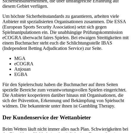
Sicherheitsunternehmen, die über umfangreiche Erfahrung auf
diesem Gebiet verfügen.
Um höchste Sicherheitsstandards zu garantieren, arbeiten viele
Anbieter mit spezialisierten Organisationen zusammen. Die ESSA
(European Sports Security Association) setzt sich gegen
Spielmanipulationen ein. Die unabhängige Prüfungskommission
eCOGRA überwacht faires Spielen. Bei etwaigen Streitigkeiten mit
einem Buchmacher steht euch die Schlichtungsstelle IBAS
(Independent Betting Adjudication Service) zur Seite.
MGA
eCOGRA
Anjouan
EGBA
Für den Spielerschutz haben die Buchmacher auf ihren Seiten
spezielle Bereiche zum verantwortungsvollen Spielen eingerichtet.
Die Anbieter kooperieren darüber hinaus mit Organisationen, die
sich der Prävention, Erkennung und Bekämpfung von Spielsucht
widmen. Die bekannteste unter ihnen ist Gambling Therapy.
Der Kundenservice der Wettanbieter
Beim Wetten läuft nicht immer alles nach Plan. Schwierigkeiten bei