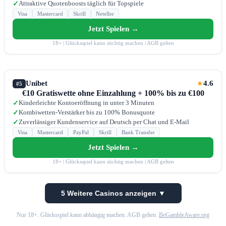
Attraktive Quotenboosts täglich für Topspiele
✓
Visa
Mastercard
Skrill
Neteller
Jetzt Spielen →
18+ | Glücksspiel kann süchtig machen | AGB gelten
Unibet
4.6
★
#5
€10 Gratiswette ohne Einzahlung + 100% bis zu €100
Kinderleichte Kontoeröffnung in unter 3 Minuten
✓
Kombiwetten-Verstärker bis zu 100% Bonusquote
✓
Zuverlässiger Kundenservice auf Deutsch per Chat und E-Mail
✓
Visa
Mastercard
PayPal
Skrill
Bank Transfer
Jetzt Spielen →
18+ | Glücksspiel kann süchtig machen | AGB gelten
5 Weitere Casinos anzeigen ▼
Nur 18+. Glücksspiel kann abhängig machen. AGB gelten.
BeGambleAware.org