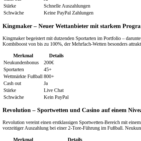
Stärke
Schnelle Auszahlungen
Schwäche
Keine PayPal Zahlungen
Kingmaker – Neuer Wettanbieter mit starkem Prog
Kingmaker begeistert mit dutzenden Sportarten im Portfolio – daru
Kombiboost von bis zu 100%, der Mehrfach-Wetten besonders attraktiv g
Merkmal
Details
Neukundenbonus
200€
Sportarten
45+
Wettmärkte Fußball
800+
Cash out
Ja
Stärke
Live Chat
Schwäche
Kein PayPal
Revolution – Sportwetten und Casino auf einem Nive
Revolution vereint einen erstklassigen Sportwetten-Bereich mit ein
vorzeitiger Auszahlung bei einer 2-Tore-Führung im Fußball. Neuk
Merkmal
Details