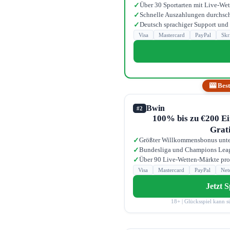
Über 30 Sportarten mit Live-We
✓
Schnelle Auszahlungen durchsch
✓
Deutsch sprachiger Support und 
✓
Visa
Mastercard
PayPal
Skri
🎰 Bes
Bwin
#2
100% bis zu €200 E
Grat
Größter Willkommensbonus unte
✓
Bundesliga und Champions Lea
✓
Über 90 Live-Wetten-Märkte pro
✓
Visa
Mastercard
PayPal
Nete
Jetzt 
18+ | Glücksspiel kann 