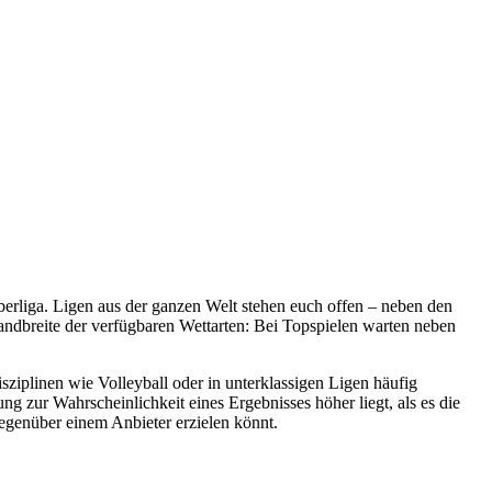
berliga. Ligen aus der ganzen Welt stehen euch offen – neben den
andbreite der verfügbaren Wettarten: Bei Topspielen warten neben
ziplinen wie Volleyball oder in unterklassigen Ligen häufig
g zur Wahrscheinlichkeit eines Ergebnisses höher liegt, als es die
gegenüber einem Anbieter erzielen könnt.