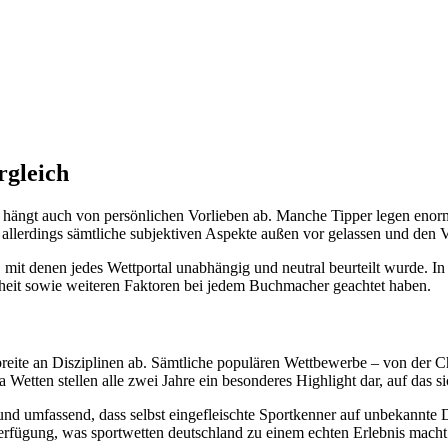
rgleich
t, hängt auch von persönlichen Vorlieben ab. Manche Tipper legen eno
llerdings sämtliche subjektiven Aspekte außen vor gelassen und den Ver
 mit denen jedes Wettportal unabhängig und neutral beurteilt wurde. In
heit sowie weiteren Faktoren bei jedem Buchmacher geachtet haben.
eite an Disziplinen ab. Sämtliche populären Wettbewerbe – von der C
 Wetten stellen alle zwei Jahre ein besonderes Highlight dar, auf das si
nd umfassend, dass selbst eingefleischte Sportkenner auf unbekannte Di
rfügung, was sportwetten deutschland zu einem echten Erlebnis macht