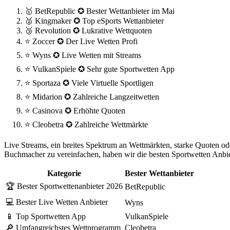
🥇 BetRepublic ✪ Bester Wettanbieter im Mai
🥈 Kingmaker ✪ Top eSports Wettanbieter
🥉 Revolution ✪ Lukrative Wettquoten
⭐ Zoccer ✪ Der Live Wetten Profi
⭐ Wyns ✪ Live Wetten mit Streams
⭐ VulkanSpiele ✪ Sehr gute Sportwetten App
⭐ Sportaza ✪ Viele Virtuelle Sportligen
⭐ Midarion ✪ Zahlreiche Langzeitwetten
⭐ Casinova ✪ Erhöhte Quoten
⭐ Cleobetra ✪ Zahlreiche Wettmärkte
Live Streams, ein breites Spektrum an Wettmärkten, starke Quoten od
Buchmacher zu vereinfachen, haben wir die besten Sportwetten Anbiete
Kategorie
Bester Wettanbieter
🏆 Bester Sportwettenanbieter 2026
BetRepublic
💻 Bester Live Wetten Anbieter
Wyns
📱 Top Sportwetten App
VulkanSpiele
🔎 Umfangreichstes Wettprogramm
Cleobetra