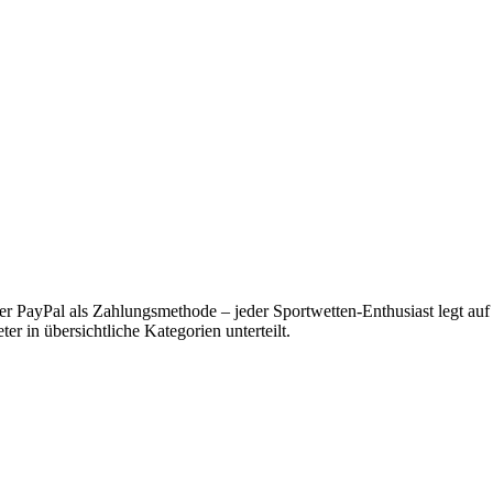
er PayPal als Zahlungsmethode – jeder Sportwetten-Enthusiast legt au
r in übersichtliche Kategorien unterteilt.