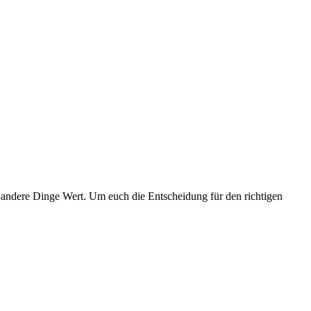
f andere Dinge Wert. Um euch die Entscheidung für den richtigen