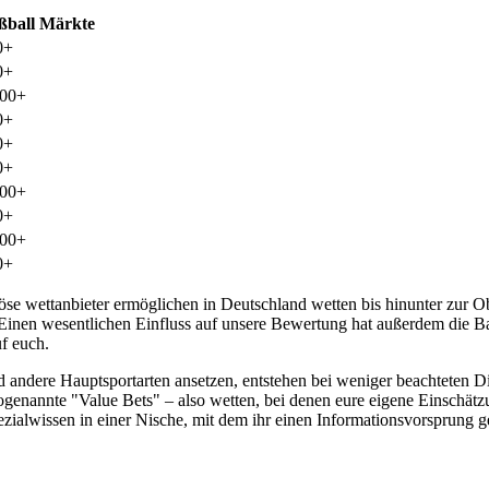
ßball Märkte
0+
0+
000+
0+
0+
0+
000+
0+
000+
0+
öse wettanbieter ermöglichen in Deutschland wetten bis hinunter zur O
. Einen wesentlichen Einfluss auf unsere Bewertung hat außerdem die B
f euch.
andere Hauptsportarten ansetzen, entstehen bei weniger beachteten Dis
genannte "Value Bets" – also wetten, bei denen eure eigene Einschätzun
ezialwissen in einer Nische, mit dem ihr einen Informationsvorsprung 