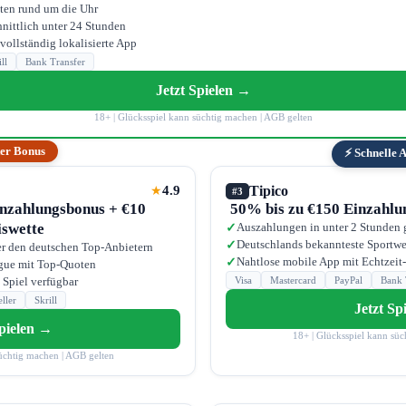
tten rund um die Uhr
nittlich unter 24 Stunden
vollständig lokalisierte App
ll
Bank Transfer
Jetzt Spielen →
18+ | Glücksspiel kann süchtig machen | AGB gelten
ter Bonus
⚡ Schnelle 
Tipico
4.9
★
#3
inzahlungsbonus + €10
50% bis zu €150 Einzahlun
iswette
Auszahlungen in unter 2 Stunden g
✓
Deutschlands bekannteste Sportwe
✓
r den deutschen Top-Anbietern
Nahtlose mobile App mit Echtzei
✓
gue mit Top-Quoten
 Spiel verfügbar
Visa
Mastercard
PayPal
Bank 
ller
Skrill
Jetzt Sp
Spielen →
18+ | Glücksspiel kann süc
süchtig machen | AGB gelten