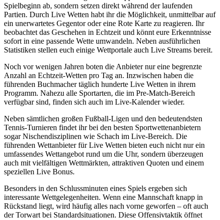
Spielbeginn ab, sondern setzen direkt während der laufenden
Partien. Durch Live Wetten habt ihr die Möglichkeit, unmittelbar auf
ein unerwartetes Gegentor oder eine Rote Karte zu reagieren. Ihr
beobachtet das Geschehen in Echtzeit und könnt eure Erkenntnisse
sofort in eine passende Wette umwandeln. Neben ausführlichen
Statistiken stellen euch einige Wettportale auch Live Streams bereit.
Noch vor wenigen Jahren boten die Anbieter nur eine begrenzte
Anzahl an Echtzeit-Wetten pro Tag an. Inzwischen haben die
führenden Buchmacher täglich hunderte Live Wetten in ihrem
Programm. Nahezu alle Sportarten, die im Pre-Match-Bereich
verfügbar sind, finden sich auch im Live-Kalender wieder.
Neben sämtlichen großen Fußball-Ligen und den bedeutendsten
Tennis-Turnieren findet ihr bei den besten Sportwettenanbietern
sogar Nischendisziplinen wie Schach im Live-Bereich. Die
führenden Wettanbieter für Live Wetten bieten euch nicht nur ein
umfassendes Wettangebot rund um die Uhr, sondern überzeugen
auch mit vielfältigen Wettmärkten, attraktiven Quoten und einem
speziellen Live Bonus.
Besonders in den Schlussminuten eines Spiels ergeben sich
interessante Wettgelegenheiten. Wenn eine Mannschaft knapp in
Rückstand liegt, wird häufig alles nach vorne geworfen – oft auch
der Torwart bei Standardsituationen. Diese Offensivtaktik öffnet