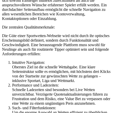
sich sowohl Einsteiger mühelos zurechtfinden als auch die
anspruchsvolleren Wünsche erfahrener Spieler erfüllt werden. Ein
durchdachter Seitenaufbau ermöglicht die schnelle Navigation zu
allen wesentlichen Bereichen wie Kontoverwaltung,
Kontaktoptionen oder Einzahlung.
Die zentralen Qualitätsmerkmale:
Die Güte einer Sportwetten-Webseite wird nicht durch ihr optisches
Erscheinungsbild definiert, sondern durch Funktionalität und
Geschwindigkeit. Eine herausragende Plattform muss sowohl für
Neulinge als auch für routinierte Tipper optimiert sein und folgende
Anforderungen erfüllen:
Intuitive Navigation:
Oberstes Ziel ist die schnelle Wettabgabe. Eine klare
Seitenstruktur sollte es ermöglichen, mit höchstens drei Klicks
von der Startseite zur gewünschten Wette zu gelangen –
inklusive Sportart, Liga und Wettmarkt.
Performance und Ladezeiten:
Schnelle Ladezeiten sind besonders bei Live Wetten
unverzichtbar. Verzögerte Quotenaktualisierungen führen zu
Frustration und dem Risiko, eine Value Bet zu verpassen oder
eine Wette zu einem ungünstigen Preis anzunehmen.
Such- und Filterfunktionen:
Um die enorme Auswahl an Wetten effizient zu überblicken,