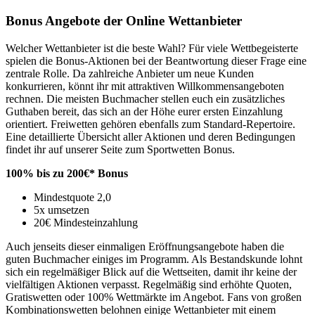
Bonus Angebote der Online Wettanbieter
Welcher Wettanbieter ist die beste Wahl? Für viele Wettbegeisterte
spielen die Bonus-Aktionen bei der Beantwortung dieser Frage eine
zentrale Rolle. Da zahlreiche Anbieter um neue Kunden
konkurrieren, könnt ihr mit attraktiven Willkommensangeboten
rechnen. Die meisten Buchmacher stellen euch ein zusätzliches
Guthaben bereit, das sich an der Höhe eurer ersten Einzahlung
orientiert. Freiwetten gehören ebenfalls zum Standard-Repertoire.
Eine detaillierte Übersicht aller Aktionen und deren Bedingungen
findet ihr auf unserer Seite zum Sportwetten Bonus.
100% bis zu 200€* Bonus
Mindestquote 2,0
5x umsetzen
20€ Mindesteinzahlung
Auch jenseits dieser einmaligen Eröffnungsangebote haben die
guten Buchmacher einiges im Programm. Als Bestandskunde lohnt
sich ein regelmäßiger Blick auf die Wettseiten, damit ihr keine der
vielfältigen Aktionen verpasst. Regelmäßig sind erhöhte Quoten,
Gratiswetten oder 100% Wettmärkte im Angebot. Fans von großen
Kombinationswetten belohnen einige Wettanbieter mit einem