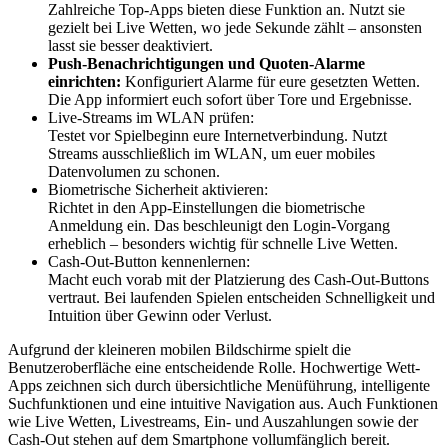
Zahlreiche Top-Apps bieten diese Funktion an. Nutzt sie
gezielt bei Live Wetten, wo jede Sekunde zählt – ansonsten
lasst sie besser deaktiviert.
Push-Benachrichtigungen und Quoten-Alarme
einrichten:
Konfiguriert Alarme für eure gesetzten Wetten.
Die App informiert euch sofort über Tore und Ergebnisse.
Live-Streams im WLAN prüfen:
Testet vor Spielbeginn eure Internetverbindung. Nutzt
Streams ausschließlich im WLAN, um euer mobiles
Datenvolumen zu schonen.
Biometrische Sicherheit aktivieren:
Richtet in den App-Einstellungen die biometrische
Anmeldung ein. Das beschleunigt den Login-Vorgang
erheblich – besonders wichtig für schnelle Live Wetten.
Cash-Out-Button kennenlernen:
Macht euch vorab mit der Platzierung des Cash-Out-Buttons
vertraut. Bei laufenden Spielen entscheiden Schnelligkeit und
Intuition über Gewinn oder Verlust.
Aufgrund der kleineren mobilen Bildschirme spielt die
Benutzeroberfläche eine entscheidende Rolle. Hochwertige Wett-
Apps zeichnen sich durch übersichtliche Menüführung, intelligente
Suchfunktionen und eine intuitive Navigation aus. Auch Funktionen
wie Live Wetten, Livestreams, Ein- und Auszahlungen sowie der
Cash-Out stehen auf dem Smartphone vollumfänglich bereit.