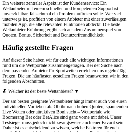
Ein weiterer zentraler Aspekt ist der Kundenservice: Ein
Wettanbieter mit einem schnellen und kompetenten Support ist
unverzichtbar, falls einmal ein Problem auftreten sollte. Wer viel
unterwegs ist, profitiert von einem Anbieter mit einer zuverlässigen
mobilen App, die alle relevanten Funktionen abdeckt. Die beste
Wettanbieter Erfahrung ergibt sich aus dem Zusammenspiel von
Quoten, Bonus, Sicherheit und Benutzerfreundlichkeit.
Häufig gestellte Fragen
Auf dieser Seite haben wir für euch alle wichtigen Informationen
rund um die Wettportale zusammengetragen. Bei der Suche nach
dem passenden Anbieter für Sportwetten erreichen uns regelmäßig
Fragen. Die am häufigsten gestellten Fragen beantworten wir in den
folgenden Abschnitten.
🔝 Welcher ist der beste Wettanbieter?
▼
Der am besten geeignete Wettanbieter hängt immer auch von euren
individuellen Vorlieben ab. Ob ihr nach hohen Quoten, spannenden
Live Wetten oder attraktiven Boni sucht – Wettportale wie
Boomerang Bet oder BetAlice sind ganz vorne mit dabei. Unser
Testsieger muss jedoch nicht zwangsweise auch euer Favorit sein.
Daher ist es entscheidend zu wissen, welche Faktoren für euch