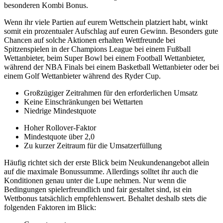
besonderen Kombi Bonus.
Wenn ihr viele Partien auf eurem Wettschein platziert habt, winkt
somit ein prozentualer Aufschlag auf euren Gewinn. Besonders gute
Chancen auf solche Aktionen erhalten Wettfreunde bei
Spitzenspielen in der Champions League bei einem Fußball
Wettanbieter, beim Super Bowl bei einem Football Wettanbieter,
während der NBA Finals bei einem Basketball Wettanbieter oder bei
einem Golf Wettanbieter während des Ryder Cup.
Großzügiger Zeitrahmen für den erforderlichen Umsatz
Keine Einschränkungen bei Wettarten
Niedrige Mindestquote
Hoher Rollover-Faktor
Mindestquote über 2,0
Zu kurzer Zeitraum für die Umsatzerfüllung
Häufig richtet sich der erste Blick beim Neukundenangebot allein
auf die maximale Bonussumme. Allerdings solltet ihr auch die
Konditionen genau unter die Lupe nehmen. Nur wenn die
Bedingungen spielerfreundlich und fair gestaltet sind, ist ein
Wettbonus tatsächlich empfehlenswert. Behaltet deshalb stets die
folgenden Faktoren im Blick: