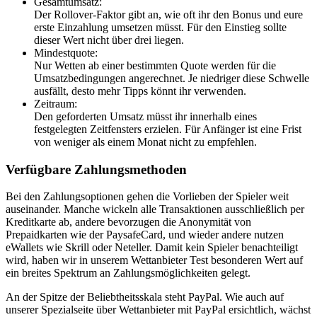
Gesamtumsatz:
Der Rollover-Faktor gibt an, wie oft ihr den Bonus und eure
erste Einzahlung umsetzen müsst. Für den Einstieg sollte
dieser Wert nicht über drei liegen.
Mindestquote:
Nur Wetten ab einer bestimmten Quote werden für die
Umsatzbedingungen angerechnet. Je niedriger diese Schwelle
ausfällt, desto mehr Tipps könnt ihr verwenden.
Zeitraum:
Den geforderten Umsatz müsst ihr innerhalb eines
festgelegten Zeitfensters erzielen. Für Anfänger ist eine Frist
von weniger als einem Monat nicht zu empfehlen.
Verfügbare Zahlungsmethoden
Bei den Zahlungsoptionen gehen die Vorlieben der Spieler weit
auseinander. Manche wickeln alle Transaktionen ausschließlich per
Kreditkarte ab, andere bevorzugen die Anonymität von
Prepaidkarten wie der PaysafeCard, und wieder andere nutzen
eWallets wie Skrill oder Neteller. Damit kein Spieler benachteiligt
wird, haben wir in unserem Wettanbieter Test besonderen Wert auf
ein breites Spektrum an Zahlungsmöglichkeiten gelegt.
An der Spitze der Beliebtheitsskala steht PayPal. Wie auch auf
unserer Spezialseite über Wettanbieter mit PayPal ersichtlich, wächst