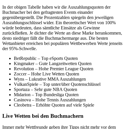
In der obigen Tabelle haben wir die Auszahlungsquoten der
Buchmacher bei den gefragtesten Events einander
gegenübergestellt. Die Prozentzahlen spiegeln den jeweiligen
Auszahlungsschlüssel wider. Ein theoretischer Wert von 100%
würde bedeuten, dass sämtliche Einsätze als Gewinne
zurückfließen. Je dichter die Werte an diese Marke herankommen,
desto niedriger fällt die Buchmachermarge aus. Die besten
Wettanbieter erreichen bei populären Wettbewerben Werte jenseits
der 95%-Schwelle.
BetRepublic – Top eSports Quoten
Kingmaker – Gute Langzeitwetten Quoten
Revolution – Hohe Premier League Quoten
Zoccer – Hohe Live Wetten Quoten
Wyns – Lukrative MMA Auszahlungen
VulkanSpiele – Top unter/über Quotenschlüssel
Sportaza – Sehr gute NBA Quoten
Midarion – Top Bundesliga Quoten
Casinova – Hohe Tennis Auszahlungen
Cleobetra – Erhöhte Quoten auf viele Spiele
Live Wetten bei den Buchmachern
Immer mehr Wettfreunde geben ihre Tipps nicht mehr vor dem