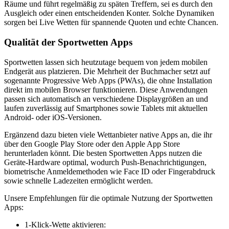
Räume und führt regelmäßig zu späten Treffern, sei es durch den
Ausgleich oder einen entscheidenden Konter. Solche Dynamiken
sorgen bei Live Wetten für spannende Quoten und echte Chancen.
Qualität der Sportwetten Apps
Sportwetten lassen sich heutzutage bequem von jedem mobilen
Endgerät aus platzieren. Die Mehrheit der Buchmacher setzt auf
sogenannte Progressive Web Apps (PWAs), die ohne Installation
direkt im mobilen Browser funktionieren. Diese Anwendungen
passen sich automatisch an verschiedene Displaygrößen an und
laufen zuverlässig auf Smartphones sowie Tablets mit aktuellen
Android- oder iOS-Versionen.
Ergänzend dazu bieten viele Wettanbieter native Apps an, die ihr
über den Google Play Store oder den Apple App Store
herunterladen könnt. Die besten Sportwetten Apps nutzen die
Geräte-Hardware optimal, wodurch Push-Benachrichtigungen,
biometrische Anmeldemethoden wie Face ID oder Fingerabdruck
sowie schnelle Ladezeiten ermöglicht werden.
Unsere Empfehlungen für die optimale Nutzung der Sportwetten
Apps:
1-Klick-Wette aktivieren: