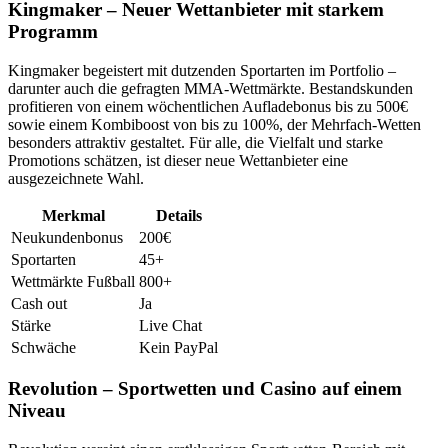
Kingmaker – Neuer Wettanbieter mit starkem
Programm
Kingmaker begeistert mit dutzenden Sportarten im Portfolio –
darunter auch die gefragten MMA-Wettmärkte. Bestandskunden
profitieren von einem wöchentlichen Aufladebonus bis zu 500€
sowie einem Kombiboost von bis zu 100%, der Mehrfach-Wetten
besonders attraktiv gestaltet. Für alle, die Vielfalt und starke
Promotions schätzen, ist dieser neue Wettanbieter eine
ausgezeichnete Wahl.
Merkmal
Details
Neukundenbonus
200€
Sportarten
45+
Wettmärkte Fußball
800+
Cash out
Ja
Stärke
Live Chat
Schwäche
Kein PayPal
Revolution – Sportwetten und Casino auf einem
Niveau