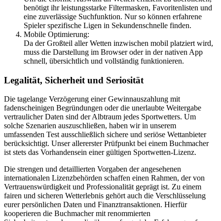
benötigt ihr leistungsstarke Filtermasken, Favoritenlisten und
eine zuverlässige Suchfunktion. Nur so können erfahrene
Spieler spezifische Ligen in Sekundenschnelle finden.
Mobile Optimierung:
Da der Großteil aller Wetten inzwischen mobil platziert wird,
muss die Darstellung im Browser oder in der nativen App
schnell, übersichtlich und vollständig funktionieren.
Legalität, Sicherheit und Seriosität
Die tagelange Verzögerung einer Gewinnauszahlung mit
fadenscheinigen Begründungen oder die unerlaubte Weitergabe
vertraulicher Daten sind der Albtraum jedes Sportwetters. Um
solche Szenarien auszuschließen, haben wir in unserem
umfassenden Test ausschließlich sichere und seriöse Wettanbieter
berücksichtigt. Unser allererster Prüfpunkt bei einem Buchmacher
ist stets das Vorhandensein einer gültigen Sportwetten-Lizenz.
Die strengen und detaillierten Vorgaben der angesehenen
internationalen Lizenzbehörden schaffen einen Rahmen, der von
Vertrauenswürdigkeit und Professionalität geprägt ist. Zu einem
fairen und sicheren Wetterlebnis gehört auch die Verschlüsselung
eurer persönlichen Daten und Finanztransaktionen. Hierfür
kooperieren die Buchmacher mit renommierten