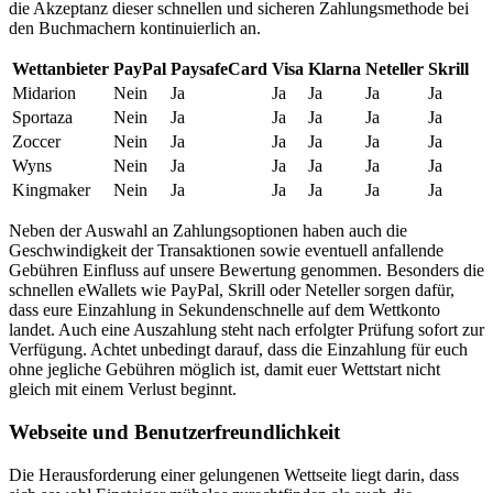
die Akzeptanz dieser schnellen und sicheren Zahlungsmethode bei
den Buchmachern kontinuierlich an.
Wettanbieter
PayPal
PaysafeCard
Visa
Klarna
Neteller
Skrill
Midarion
Nein
Ja
Ja
Ja
Ja
Ja
Sportaza
Nein
Ja
Ja
Ja
Ja
Ja
Zoccer
Nein
Ja
Ja
Ja
Ja
Ja
Wyns
Nein
Ja
Ja
Ja
Ja
Ja
Kingmaker
Nein
Ja
Ja
Ja
Ja
Ja
Neben der Auswahl an Zahlungsoptionen haben auch die
Geschwindigkeit der Transaktionen sowie eventuell anfallende
Gebühren Einfluss auf unsere Bewertung genommen. Besonders die
schnellen eWallets wie PayPal, Skrill oder Neteller sorgen dafür,
dass eure Einzahlung in Sekundenschnelle auf dem Wettkonto
landet. Auch eine Auszahlung steht nach erfolgter Prüfung sofort zur
Verfügung. Achtet unbedingt darauf, dass die Einzahlung für euch
ohne jegliche Gebühren möglich ist, damit euer Wettstart nicht
gleich mit einem Verlust beginnt.
Webseite und Benutzerfreundlichkeit
Die Herausforderung einer gelungenen Wettseite liegt darin, dass