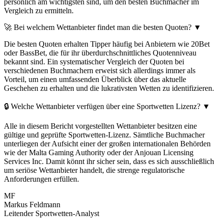
persönlich am wichtigsten sind, um den besten Buchmacher im
Vergleich zu ermitteln.
🚀 Bei welchem Wettanbieter findet man die besten Quoten?
▼
Die besten Quoten erhalten Tipper häufig bei Anbietern wie 20Bet
oder BassBet, die für ihr überdurchschnittliches Quotenniveau
bekannt sind. Ein systematischer Vergleich der Quoten bei
verschiedenen Buchmachern erweist sich allerdings immer als
Vorteil, um einen umfassenden Überblick über das aktuelle
Geschehen zu erhalten und die lukrativsten Wetten zu identifizieren.
🔒 Welche Wettanbieter verfügen über eine Sportwetten Lizenz?
▼
Alle in diesem Bericht vorgestellten Wettanbieter besitzen eine
gültige und geprüfte Sportwetten-Lizenz. Sämtliche Buchmacher
unterliegen der Aufsicht einer der großen internationalen Behörden
wie der Malta Gaming Authority oder der Anjouan Licensing
Services Inc. Damit könnt ihr sicher sein, dass es sich ausschließlich
um seriöse Wettanbieter handelt, die strenge regulatorische
Anforderungen erfüllen.
MF
Markus Feldmann
Leitender Sportwetten-Analyst