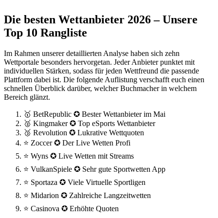
Die besten Wettanbieter 2026 – Unsere
Top 10 Rangliste
Im Rahmen unserer detaillierten Analyse haben sich zehn
Wettportale besonders hervorgetan. Jeder Anbieter punktet mit
individuellen Stärken, sodass für jeden Wettfreund die passende
Plattform dabei ist. Die folgende Auflistung verschafft euch einen
schnellen Überblick darüber, welcher Buchmacher in welchem
Bereich glänzt.
🥇 BetRepublic ✪ Bester Wettanbieter im Mai
🥈 Kingmaker ✪ Top eSports Wettanbieter
🥉 Revolution ✪ Lukrative Wettquoten
⭐ Zoccer ✪ Der Live Wetten Profi
⭐ Wyns ✪ Live Wetten mit Streams
⭐ VulkanSpiele ✪ Sehr gute Sportwetten App
⭐ Sportaza ✪ Viele Virtuelle Sportligen
⭐ Midarion ✪ Zahlreiche Langzeitwetten
⭐ Casinova ✪ Erhöhte Quoten