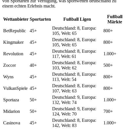
von Sportarten zur Verfügung, was sportwetten deutschland zu
einem echten Erlebnis macht.
Fußball
Wettanbieter
Sportarten
Fußball Ligen
Märkte
Deutschland: 8, Europa:
BetRepublic
45+
800+
105, Welt: 65
Deutschland: 8, Europa:
Kingmaker
45+
800+
105, Welt: 65
Deutschland: 8, Europa:
Revolution
45+
1.000+
117, Welt: 61
Deutschland: 8, Europa:
Zoccer
40+
500+
103, Welt: 62
Deutschland: 8, Europa:
Wyns
45+
800+
113, Welt: 54
Deutschland: 8, Europa:
VulkanSpiele
45+
800+
107, Welt: 63
Deutschland: 9, Europa:
Sportaza
50+
1.000+
132, Welt: 74
Deutschland: 9, Europa:
Midarion
50+
700+
124, Welt: 70
Deutschland: 8, Europa:
Casinova
45+
1.000+
142, Welt: 83