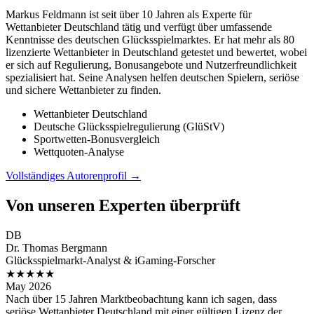
Markus Feldmann ist seit über 10 Jahren als Experte für
Wettanbieter Deutschland tätig und verfügt über umfassende
Kenntnisse des deutschen Glücksspielmarktes. Er hat mehr als 80
lizenzierte Wettanbieter in Deutschland getestet und bewertet, wobei
er sich auf Regulierung, Bonusangebote und Nutzerfreundlichkeit
spezialisiert hat. Seine Analysen helfen deutschen Spielern, seriöse
und sichere Wettanbieter zu finden.
Wettanbieter Deutschland
Deutsche Glücksspielregulierung (GlüStV)
Sportwetten-Bonusvergleich
Wettquoten-Analyse
Vollständiges Autorenprofil →
Von unseren Experten überprüft
DB
Dr. Thomas Bergmann
Glücksspielmarkt-Analyst & iGaming-Forscher
★★★★★
May 2026
Nach über 15 Jahren Marktbeobachtung kann ich sagen, dass
seriöse Wettanbieter Deutschland mit einer gültigen Lizenz der