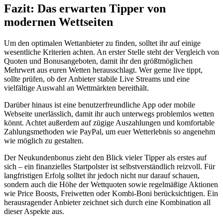
Fazit: Das erwarten Tipper von
modernen Wettseiten
Um den optimalen Wettanbieter zu finden, solltet ihr auf einige
wesentliche Kriterien achten. An erster Stelle steht der Vergleich von
Quoten und Bonusangeboten, damit ihr den größtmöglichen
Mehrwert aus euren Wetten herausschlagt. Wer gerne live tippt,
sollte prüfen, ob der Anbieter stabile Live Streams und eine
vielfältige Auswahl an Wettmärkten bereithält.
Darüber hinaus ist eine benutzerfreundliche App oder mobile
Webseite unerlässlich, damit ihr auch unterwegs problemlos wetten
könnt. Achtet außerdem auf zügige Auszahlungen und komfortable
Zahlungsmethoden wie PayPal, um euer Wetterlebnis so angenehm
wie möglich zu gestalten.
Der Neukundenbonus zieht den Blick vieler Tipper als erstes auf
sich – ein finanzielles Startpolster ist selbstverständlich reizvoll. Für
langfristigen Erfolg solltet ihr jedoch nicht nur darauf schauen,
sondern auch die Höhe der Wettquoten sowie regelmäßige Aktionen
wie Price Boosts, Freiwetten oder Kombi-Boni berücksichtigen. Ein
herausragender Anbieter zeichnet sich durch eine Kombination all
dieser Aspekte aus.