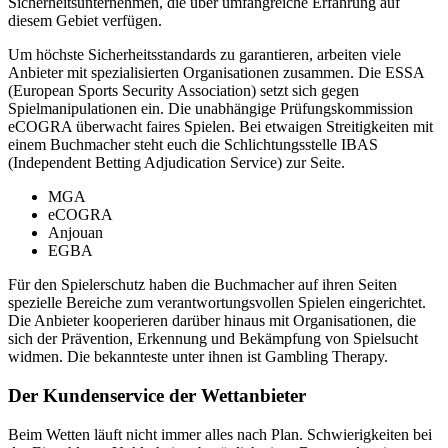
Sicherheitsunternehmen, die über umfangreiche Erfahrung auf
diesem Gebiet verfügen.
Um höchste Sicherheitsstandards zu garantieren, arbeiten viele
Anbieter mit spezialisierten Organisationen zusammen. Die ESSA
(European Sports Security Association) setzt sich gegen
Spielmanipulationen ein. Die unabhängige Prüfungskommission
eCOGRA überwacht faires Spielen. Bei etwaigen Streitigkeiten mit
einem Buchmacher steht euch die Schlichtungsstelle IBAS
(Independent Betting Adjudication Service) zur Seite.
MGA
eCOGRA
Anjouan
EGBA
Für den Spielerschutz haben die Buchmacher auf ihren Seiten
spezielle Bereiche zum verantwortungsvollen Spielen eingerichtet.
Die Anbieter kooperieren darüber hinaus mit Organisationen, die
sich der Prävention, Erkennung und Bekämpfung von Spielsucht
widmen. Die bekannteste unter ihnen ist Gambling Therapy.
Der Kundenservice der Wettanbieter
Beim Wetten läuft nicht immer alles nach Plan. Schwierigkeiten bei