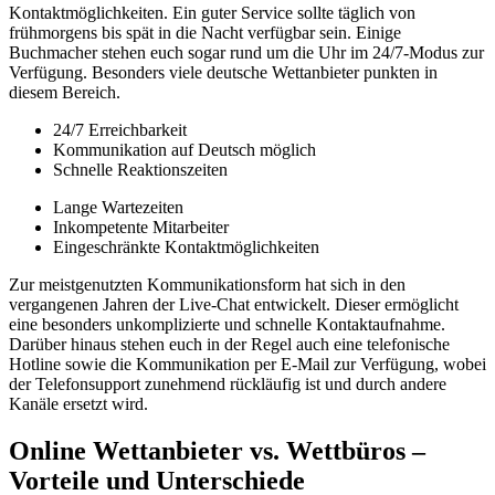
Kontaktmöglichkeiten. Ein guter Service sollte täglich von
frühmorgens bis spät in die Nacht verfügbar sein. Einige
Buchmacher stehen euch sogar rund um die Uhr im 24/7-Modus zur
Verfügung. Besonders viele deutsche Wettanbieter punkten in
diesem Bereich.
24/7 Erreichbarkeit
Kommunikation auf Deutsch möglich
Schnelle Reaktionszeiten
Lange Wartezeiten
Inkompetente Mitarbeiter
Eingeschränkte Kontaktmöglichkeiten
Zur meistgenutzten Kommunikationsform hat sich in den
vergangenen Jahren der Live-Chat entwickelt. Dieser ermöglicht
eine besonders unkomplizierte und schnelle Kontaktaufnahme.
Darüber hinaus stehen euch in der Regel auch eine telefonische
Hotline sowie die Kommunikation per E-Mail zur Verfügung, wobei
der Telefonsupport zunehmend rückläufig ist und durch andere
Kanäle ersetzt wird.
Online Wettanbieter vs. Wettbüros –
Vorteile und Unterschiede