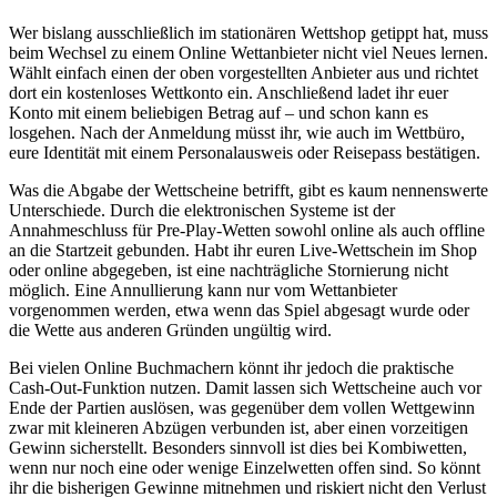
Wer bislang ausschließlich im stationären Wettshop getippt hat, muss
beim Wechsel zu einem Online Wettanbieter nicht viel Neues lernen.
Wählt einfach einen der oben vorgestellten Anbieter aus und richtet
dort ein kostenloses Wettkonto ein. Anschließend ladet ihr euer
Konto mit einem beliebigen Betrag auf – und schon kann es
losgehen. Nach der Anmeldung müsst ihr, wie auch im Wettbüro,
eure Identität mit einem Personalausweis oder Reisepass bestätigen.
Was die Abgabe der Wettscheine betrifft, gibt es kaum nennenswerte
Unterschiede. Durch die elektronischen Systeme ist der
Annahmeschluss für Pre-Play-Wetten sowohl online als auch offline
an die Startzeit gebunden. Habt ihr euren Live-Wettschein im Shop
oder online abgegeben, ist eine nachträgliche Stornierung nicht
möglich. Eine Annullierung kann nur vom Wettanbieter
vorgenommen werden, etwa wenn das Spiel abgesagt wurde oder
die Wette aus anderen Gründen ungültig wird.
Bei vielen Online Buchmachern könnt ihr jedoch die praktische
Cash-Out-Funktion nutzen. Damit lassen sich Wettscheine auch vor
Ende der Partien auslösen, was gegenüber dem vollen Wettgewinn
zwar mit kleineren Abzügen verbunden ist, aber einen vorzeitigen
Gewinn sicherstellt. Besonders sinnvoll ist dies bei Kombiwetten,
wenn nur noch eine oder wenige Einzelwetten offen sind. So könnt
ihr die bisherigen Gewinne mitnehmen und riskiert nicht den Verlust