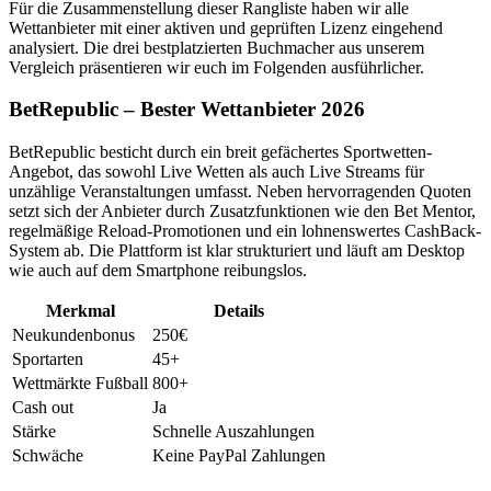
Für die Zusammenstellung dieser Rangliste haben wir alle
Wettanbieter mit einer aktiven und geprüften Lizenz eingehend
analysiert. Die drei bestplatzierten Buchmacher aus unserem
Vergleich präsentieren wir euch im Folgenden ausführlicher.
BetRepublic – Bester Wettanbieter 2026
BetRepublic besticht durch ein breit gefächertes Sportwetten-
Angebot, das sowohl Live Wetten als auch Live Streams für
unzählige Veranstaltungen umfasst. Neben hervorragenden Quoten
setzt sich der Anbieter durch Zusatzfunktionen wie den Bet Mentor,
regelmäßige Reload-Promotionen und ein lohnenswertes CashBack-
System ab. Die Plattform ist klar strukturiert und läuft am Desktop
wie auch auf dem Smartphone reibungslos.
Merkmal
Details
Neukundenbonus
250€
Sportarten
45+
Wettmärkte Fußball
800+
Cash out
Ja
Stärke
Schnelle Auszahlungen
Schwäche
Keine PayPal Zahlungen