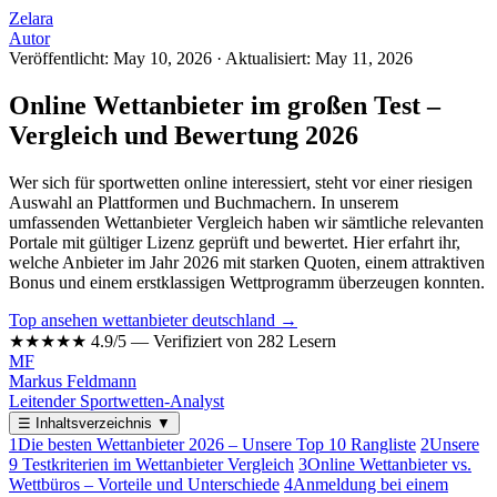
Zelara
Autor
Veröffentlicht: May 10, 2026
·
Aktualisiert: May 11, 2026
Online Wettanbieter im großen Test –
Vergleich und Bewertung 2026
Wer sich für sportwetten online interessiert, steht vor einer riesigen
Auswahl an Plattformen und Buchmachern. In unserem
umfassenden Wettanbieter Vergleich haben wir sämtliche relevanten
Portale mit gültiger Lizenz geprüft und bewertet. Hier erfahrt ihr,
welche Anbieter im Jahr 2026 mit starken Quoten, einem attraktiven
Bonus und einem erstklassigen Wettprogramm überzeugen konnten.
Top ansehen wettanbieter deutschland →
★★★★★
4.9/5 — Verifiziert von 282 Lesern
MF
Markus Feldmann
Leitender Sportwetten-Analyst
☰
Inhaltsverzeichnis
▼
1
Die besten Wettanbieter 2026 – Unsere Top 10 Rangliste
2
Unsere
9 Testkriterien im Wettanbieter Vergleich
3
Online Wettanbieter vs.
Wettbüros – Vorteile und Unterschiede
4
Anmeldung bei einem