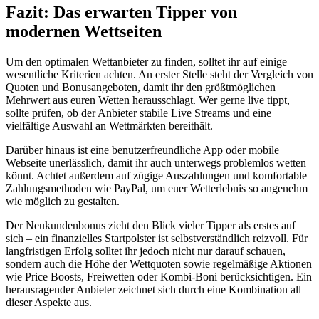
Fazit: Das erwarten Tipper von
modernen Wettseiten
Um den optimalen Wettanbieter zu finden, solltet ihr auf einige
wesentliche Kriterien achten. An erster Stelle steht der Vergleich von
Quoten und Bonusangeboten, damit ihr den größtmöglichen
Mehrwert aus euren Wetten herausschlagt. Wer gerne live tippt,
sollte prüfen, ob der Anbieter stabile Live Streams und eine
vielfältige Auswahl an Wettmärkten bereithält.
Darüber hinaus ist eine benutzerfreundliche App oder mobile
Webseite unerlässlich, damit ihr auch unterwegs problemlos wetten
könnt. Achtet außerdem auf zügige Auszahlungen und komfortable
Zahlungsmethoden wie PayPal, um euer Wetterlebnis so angenehm
wie möglich zu gestalten.
Der Neukundenbonus zieht den Blick vieler Tipper als erstes auf
sich – ein finanzielles Startpolster ist selbstverständlich reizvoll. Für
langfristigen Erfolg solltet ihr jedoch nicht nur darauf schauen,
sondern auch die Höhe der Wettquoten sowie regelmäßige Aktionen
wie Price Boosts, Freiwetten oder Kombi-Boni berücksichtigen. Ein
herausragender Anbieter zeichnet sich durch eine Kombination all
dieser Aspekte aus.