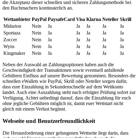
die Akzeptanz dieser schnellen und sicheren Zahlungsmethode bei
den Buchmachern kontinuierlich an.
Wettanbieter
PayPal
PaysafeCard
Visa
Klarna
Neteller
Skrill
Midarion
Nein
Ja
Ja
Ja
Ja
Ja
Sportaza
Nein
Ja
Ja
Ja
Ja
Ja
Zoccer
Nein
Ja
Ja
Ja
Ja
Ja
Wyns
Nein
Ja
Ja
Ja
Ja
Ja
Kingmaker
Nein
Ja
Ja
Ja
Ja
Ja
Neben der Auswahl an Zahlungsoptionen haben auch die
Geschwindigkeit der Transaktionen sowie eventuell anfallende
Gebühren Einfluss auf unsere Bewertung genommen. Besonders die
schnellen eWallets wie PayPal, Skrill oder Neteller sorgen dafür,
dass eure Einzahlung in Sekundenschnelle auf dem Wettkonto
landet. Auch eine Auszahlung steht nach erfolgter Prüfung sofort zur
Verfügung. Achtet unbedingt darauf, dass die Einzahlung für euch
ohne jegliche Gebühren möglich ist, damit euer Wettstart nicht
gleich mit einem Verlust beginnt.
Webseite und Benutzerfreundlichkeit
Die Herausforderung einer gelungenen Wettseite liegt darin, dass