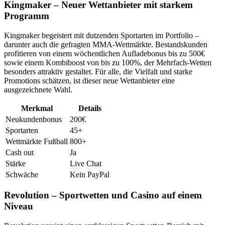
Kingmaker – Neuer Wettanbieter mit starkem
Programm
Kingmaker begeistert mit dutzenden Sportarten im Portfolio –
darunter auch die gefragten MMA-Wettmärkte. Bestandskunden
profitieren von einem wöchentlichen Aufladebonus bis zu 500€
sowie einem Kombiboost von bis zu 100%, der Mehrfach-Wetten
besonders attraktiv gestaltet. Für alle, die Vielfalt und starke
Promotions schätzen, ist dieser neue Wettanbieter eine
ausgezeichnete Wahl.
Merkmal
Details
Neukundenbonus
200€
Sportarten
45+
Wettmärkte Fußball
800+
Cash out
Ja
Stärke
Live Chat
Schwäche
Kein PayPal
Revolution – Sportwetten und Casino auf einem
Niveau