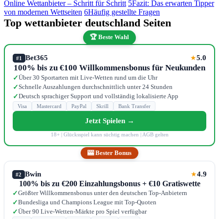
Online Wettanbieter – Schritt für Schritt
5
Fazit: Das erwarten Tipper
von modernen Wettseiten
6
Häufig gestellte Fragen
Top wettanbieter deutschland Seiten
🏆 Beste Wahl
Bet365
5.0
★
#1
100% bis zu €100 Willkommensbonus für Neukunden
Über 30 Sportarten mit Live-Wetten rund um die Uhr
✓
Schnelle Auszahlungen durchschnittlich unter 24 Stunden
✓
Deutsch sprachiger Support und vollständig lokalisierte App
✓
Visa
Mastercard
PayPal
Skrill
Bank Transfer
Jetzt Spielen →
18+ | Glücksspiel kann süchtig machen | AGB gelten
🎰 Bester Bonus
Bwin
4.9
★
#2
100% bis zu €200 Einzahlungsbonus + €10 Gratiswette
Größter Willkommensbonus unter den deutschen Top-Anbietern
✓
Bundesliga und Champions League mit Top-Quoten
✓
Über 90 Live-Wetten-Märkte pro Spiel verfügbar
✓