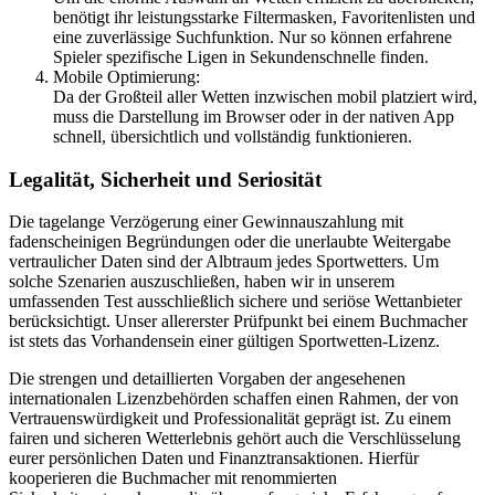
benötigt ihr leistungsstarke Filtermasken, Favoritenlisten und
eine zuverlässige Suchfunktion. Nur so können erfahrene
Spieler spezifische Ligen in Sekundenschnelle finden.
Mobile Optimierung:
Da der Großteil aller Wetten inzwischen mobil platziert wird,
muss die Darstellung im Browser oder in der nativen App
schnell, übersichtlich und vollständig funktionieren.
Legalität, Sicherheit und Seriosität
Die tagelange Verzögerung einer Gewinnauszahlung mit
fadenscheinigen Begründungen oder die unerlaubte Weitergabe
vertraulicher Daten sind der Albtraum jedes Sportwetters. Um
solche Szenarien auszuschließen, haben wir in unserem
umfassenden Test ausschließlich sichere und seriöse Wettanbieter
berücksichtigt. Unser allererster Prüfpunkt bei einem Buchmacher
ist stets das Vorhandensein einer gültigen Sportwetten-Lizenz.
Die strengen und detaillierten Vorgaben der angesehenen
internationalen Lizenzbehörden schaffen einen Rahmen, der von
Vertrauenswürdigkeit und Professionalität geprägt ist. Zu einem
fairen und sicheren Wetterlebnis gehört auch die Verschlüsselung
eurer persönlichen Daten und Finanztransaktionen. Hierfür
kooperieren die Buchmacher mit renommierten