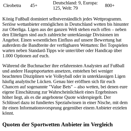
Deutschland: 9, Europa:
Cleobetra
45+
800+
125, Welt: 79
König Fußball dominiert selbstverständlich jedes Wettprogramm.
Seriöse wettanbieter ermöglichen in Deutschland wetten bis hinunter
zur Oberliga. Ligen aus der ganzen Welt stehen euch offen – neben
den Eliteligen sind auch zahlreiche unterklassige Divisionen im
Angebot. Einen wesentlichen Einfluss auf unsere Bewertung hat
außerdem die Bandbreite der verfügbaren Wettarten: Bei Topspielen
warten neben Standard-Tipps wie unter/über oder Handicap über
1.000 Optionen auf euch.
Während die Buchmacher ihre erfahrensten Analysten auf Fußball
und andere Hauptsportarten ansetzen, entstehen bei weniger
beachteten Disziplinen wie Volleyball oder in unterklassigen Ligen
häufig analytische Lücken. Genau hier eröffnen sich für euch
Chancen auf sogenannte "Value Bets" – also wetten, bei denen eure
eigene Einschätzung zur Wahrscheinlichkeit eines Ergebnisses
höher liegt, als es die angebotene Quote widerspiegelt. Der
Schlüssel dazu ist fundiertes Spezialwissen in einer Nische, mit dem
ihr einen Informationsvorsprung gegenüber einem Anbieter erzielen
könnt.
Quoten der Sportwetten Anbieter im Vergleich