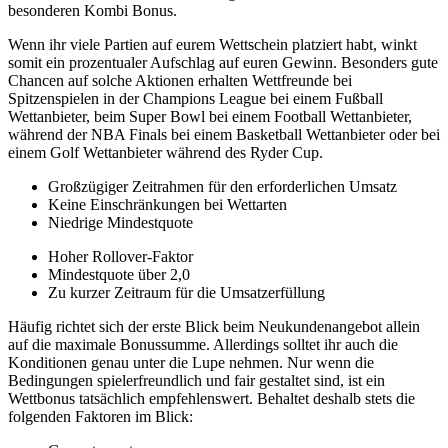
besonderen Kombi Bonus.
Wenn ihr viele Partien auf eurem Wettschein platziert habt, winkt
somit ein prozentualer Aufschlag auf euren Gewinn. Besonders gute
Chancen auf solche Aktionen erhalten Wettfreunde bei
Spitzenspielen in der Champions League bei einem Fußball
Wettanbieter, beim Super Bowl bei einem Football Wettanbieter,
während der NBA Finals bei einem Basketball Wettanbieter oder bei
einem Golf Wettanbieter während des Ryder Cup.
Großzügiger Zeitrahmen für den erforderlichen Umsatz
Keine Einschränkungen bei Wettarten
Niedrige Mindestquote
Hoher Rollover-Faktor
Mindestquote über 2,0
Zu kurzer Zeitraum für die Umsatzerfüllung
Häufig richtet sich der erste Blick beim Neukundenangebot allein
auf die maximale Bonussumme. Allerdings solltet ihr auch die
Konditionen genau unter die Lupe nehmen. Nur wenn die
Bedingungen spielerfreundlich und fair gestaltet sind, ist ein
Wettbonus tatsächlich empfehlenswert. Behaltet deshalb stets die
folgenden Faktoren im Blick: