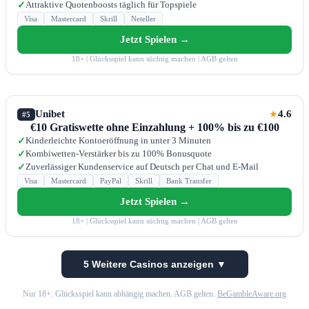
Attraktive Quotenboosts täglich für Topspiele
✓
Visa
Mastercard
Skrill
Neteller
Jetzt Spielen →
18+ | Glücksspiel kann süchtig machen | AGB gelten
Unibet
4.6
★
#5
€10 Gratiswette ohne Einzahlung + 100% bis zu €100
Kinderleichte Kontoeröffnung in unter 3 Minuten
✓
Kombiwetten-Verstärker bis zu 100% Bonusquote
✓
Zuverlässiger Kundenservice auf Deutsch per Chat und E-Mail
✓
Visa
Mastercard
PayPal
Skrill
Bank Transfer
Jetzt Spielen →
18+ | Glücksspiel kann süchtig machen | AGB gelten
5 Weitere Casinos anzeigen ▼
Nur 18+. Glücksspiel kann abhängig machen. AGB gelten.
BeGambleAware.org