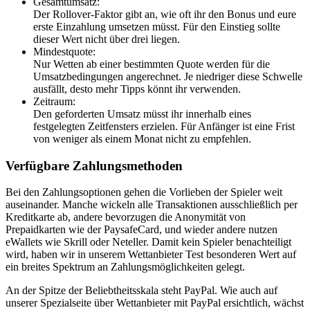
Gesamtumsatz:
Der Rollover-Faktor gibt an, wie oft ihr den Bonus und eure
erste Einzahlung umsetzen müsst. Für den Einstieg sollte
dieser Wert nicht über drei liegen.
Mindestquote:
Nur Wetten ab einer bestimmten Quote werden für die
Umsatzbedingungen angerechnet. Je niedriger diese Schwelle
ausfällt, desto mehr Tipps könnt ihr verwenden.
Zeitraum:
Den geforderten Umsatz müsst ihr innerhalb eines
festgelegten Zeitfensters erzielen. Für Anfänger ist eine Frist
von weniger als einem Monat nicht zu empfehlen.
Verfügbare Zahlungsmethoden
Bei den Zahlungsoptionen gehen die Vorlieben der Spieler weit
auseinander. Manche wickeln alle Transaktionen ausschließlich per
Kreditkarte ab, andere bevorzugen die Anonymität von
Prepaidkarten wie der PaysafeCard, und wieder andere nutzen
eWallets wie Skrill oder Neteller. Damit kein Spieler benachteiligt
wird, haben wir in unserem Wettanbieter Test besonderen Wert auf
ein breites Spektrum an Zahlungsmöglichkeiten gelegt.
An der Spitze der Beliebtheitsskala steht PayPal. Wie auch auf
unserer Spezialseite über Wettanbieter mit PayPal ersichtlich, wächst