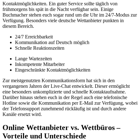
Kontaktmöglichkeiten. Ein guter Service sollte täglich von
frühmorgens bis spät in die Nacht verfügbar sein. Einige
Buchmacher stehen euch sogar rund um die Uhr im 24/7-Modus zur
Verfügung. Besonders viele deutsche Wettanbieter punkten in
diesem Bereich.
24/7 Erreichbarkeit
Kommunikation auf Deutsch möglich
Schnelle Reaktionszeiten
Lange Wartezeiten
Inkompetente Mitarbeiter
Eingeschränkte Kontaktmöglichkeiten
Zur meistgenutzten Kommunikationsform hat sich in den
vergangenen Jahren der Live-Chat entwickelt. Dieser ermöglicht
eine besonders unkomplizierte und schnelle Kontaktaufnahme.
Darüber hinaus stehen euch in der Regel auch eine telefonische
Hotline sowie die Kommunikation per E-Mail zur Verfügung, wobei
der Telefonsupport zunehmend rückläufig ist und durch andere
Kanäle ersetzt wird.
Online Wettanbieter vs. Wettbüros –
Vorteile und Unterschiede