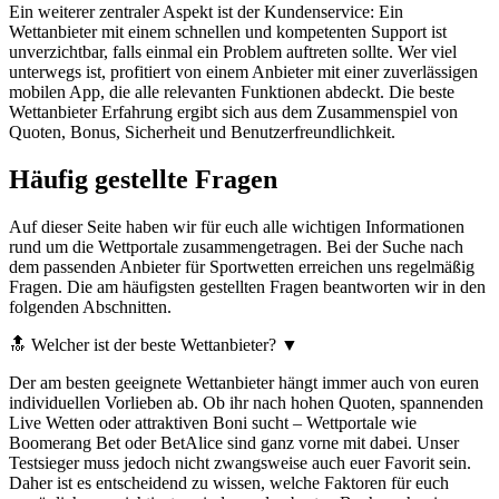
Ein weiterer zentraler Aspekt ist der Kundenservice: Ein
Wettanbieter mit einem schnellen und kompetenten Support ist
unverzichtbar, falls einmal ein Problem auftreten sollte. Wer viel
unterwegs ist, profitiert von einem Anbieter mit einer zuverlässigen
mobilen App, die alle relevanten Funktionen abdeckt. Die beste
Wettanbieter Erfahrung ergibt sich aus dem Zusammenspiel von
Quoten, Bonus, Sicherheit und Benutzerfreundlichkeit.
Häufig gestellte Fragen
Auf dieser Seite haben wir für euch alle wichtigen Informationen
rund um die Wettportale zusammengetragen. Bei der Suche nach
dem passenden Anbieter für Sportwetten erreichen uns regelmäßig
Fragen. Die am häufigsten gestellten Fragen beantworten wir in den
folgenden Abschnitten.
🔝 Welcher ist der beste Wettanbieter?
▼
Der am besten geeignete Wettanbieter hängt immer auch von euren
individuellen Vorlieben ab. Ob ihr nach hohen Quoten, spannenden
Live Wetten oder attraktiven Boni sucht – Wettportale wie
Boomerang Bet oder BetAlice sind ganz vorne mit dabei. Unser
Testsieger muss jedoch nicht zwangsweise auch euer Favorit sein.
Daher ist es entscheidend zu wissen, welche Faktoren für euch