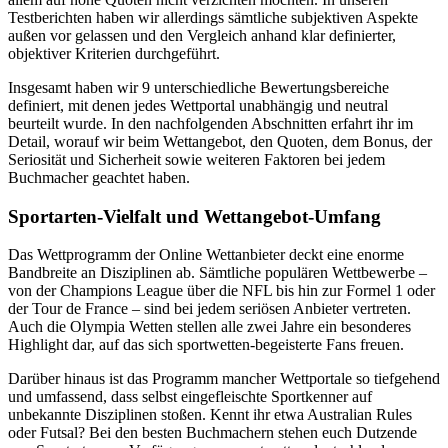
Testberichten haben wir allerdings sämtliche subjektiven Aspekte
außen vor gelassen und den Vergleich anhand klar definierter,
objektiver Kriterien durchgeführt.
Insgesamt haben wir 9 unterschiedliche Bewertungsbereiche
definiert, mit denen jedes Wettportal unabhängig und neutral
beurteilt wurde. In den nachfolgenden Abschnitten erfahrt ihr im
Detail, worauf wir beim Wettangebot, den Quoten, dem Bonus, der
Seriosität und Sicherheit sowie weiteren Faktoren bei jedem
Buchmacher geachtet haben.
Sportarten-Vielfalt und Wettangebot-Umfang
Das Wettprogramm der Online Wettanbieter deckt eine enorme
Bandbreite an Disziplinen ab. Sämtliche populären Wettbewerbe –
von der Champions League über die NFL bis hin zur Formel 1 oder
der Tour de France – sind bei jedem seriösen Anbieter vertreten.
Auch die Olympia Wetten stellen alle zwei Jahre ein besonderes
Highlight dar, auf das sich sportwetten-begeisterte Fans freuen.
Darüber hinaus ist das Programm mancher Wettportale so tiefgehend
und umfassend, dass selbst eingefleischte Sportkenner auf
unbekannte Disziplinen stoßen. Kennt ihr etwa Australian Rules
oder Futsal? Bei den besten Buchmachern stehen euch Dutzende