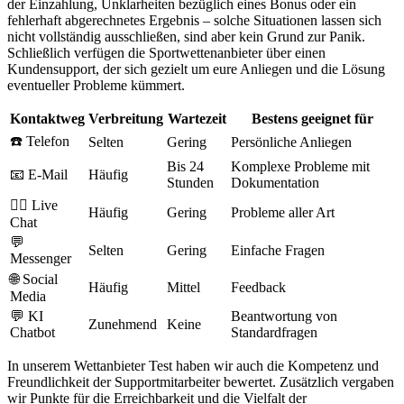
der Einzahlung, Unklarheiten bezüglich eines Bonus oder ein
fehlerhaft abgerechnetes Ergebnis – solche Situationen lassen sich
nicht vollständig ausschließen, sind aber kein Grund zur Panik.
Schließlich verfügen die Sportwettenanbieter über einen
Kundensupport, der sich gezielt um eure Anliegen und die Lösung
eventueller Probleme kümmert.
Kontaktweg
Verbreitung
Wartezeit
Bestens geeignet für
☎️ Telefon
Selten
Gering
Persönliche Anliegen
Bis 24
Komplexe Probleme mit
📧 E-Mail
Häufig
Stunden
Dokumentation
👩‍⚕️ Live
Häufig
Gering
Probleme aller Art
Chat
💬
Selten
Gering
Einfache Fragen
Messenger
🌐 Social
Häufig
Mittel
Feedback
Media
💬 KI
Beantwortung von
Zunehmend
Keine
Chatbot
Standardfragen
In unserem Wettanbieter Test haben wir auch die Kompetenz und
Freundlichkeit der Supportmitarbeiter bewertet. Zusätzlich vergaben
wir Punkte für die Erreichbarkeit und die Vielfalt der