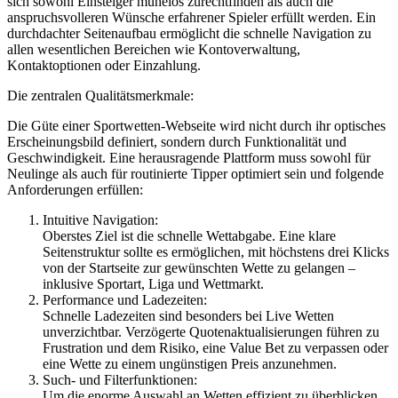
sich sowohl Einsteiger mühelos zurechtfinden als auch die
anspruchsvolleren Wünsche erfahrener Spieler erfüllt werden. Ein
durchdachter Seitenaufbau ermöglicht die schnelle Navigation zu
allen wesentlichen Bereichen wie Kontoverwaltung,
Kontaktoptionen oder Einzahlung.
Die zentralen Qualitätsmerkmale:
Die Güte einer Sportwetten-Webseite wird nicht durch ihr optisches
Erscheinungsbild definiert, sondern durch Funktionalität und
Geschwindigkeit. Eine herausragende Plattform muss sowohl für
Neulinge als auch für routinierte Tipper optimiert sein und folgende
Anforderungen erfüllen:
Intuitive Navigation:
Oberstes Ziel ist die schnelle Wettabgabe. Eine klare
Seitenstruktur sollte es ermöglichen, mit höchstens drei Klicks
von der Startseite zur gewünschten Wette zu gelangen –
inklusive Sportart, Liga und Wettmarkt.
Performance und Ladezeiten:
Schnelle Ladezeiten sind besonders bei Live Wetten
unverzichtbar. Verzögerte Quotenaktualisierungen führen zu
Frustration und dem Risiko, eine Value Bet zu verpassen oder
eine Wette zu einem ungünstigen Preis anzunehmen.
Such- und Filterfunktionen:
Um die enorme Auswahl an Wetten effizient zu überblicken,