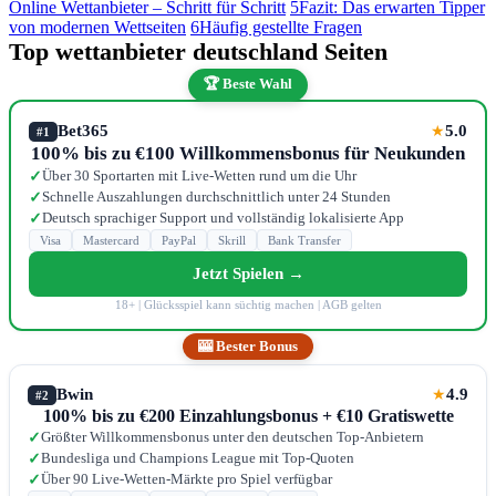
Online Wettanbieter – Schritt für Schritt
5
Fazit: Das erwarten Tipper
von modernen Wettseiten
6
Häufig gestellte Fragen
Top wettanbieter deutschland Seiten
🏆 Beste Wahl
Bet365
5.0
★
#1
100% bis zu €100 Willkommensbonus für Neukunden
Über 30 Sportarten mit Live-Wetten rund um die Uhr
✓
Schnelle Auszahlungen durchschnittlich unter 24 Stunden
✓
Deutsch sprachiger Support und vollständig lokalisierte App
✓
Visa
Mastercard
PayPal
Skrill
Bank Transfer
Jetzt Spielen →
18+ | Glücksspiel kann süchtig machen | AGB gelten
🎰 Bester Bonus
Bwin
4.9
★
#2
100% bis zu €200 Einzahlungsbonus + €10 Gratiswette
Größter Willkommensbonus unter den deutschen Top-Anbietern
✓
Bundesliga und Champions League mit Top-Quoten
✓
Über 90 Live-Wetten-Märkte pro Spiel verfügbar
✓