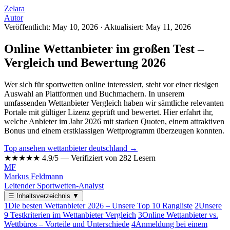
Zelara
Autor
Veröffentlicht: May 10, 2026
·
Aktualisiert: May 11, 2026
Online Wettanbieter im großen Test –
Vergleich und Bewertung 2026
Wer sich für sportwetten online interessiert, steht vor einer riesigen
Auswahl an Plattformen und Buchmachern. In unserem
umfassenden Wettanbieter Vergleich haben wir sämtliche relevanten
Portale mit gültiger Lizenz geprüft und bewertet. Hier erfahrt ihr,
welche Anbieter im Jahr 2026 mit starken Quoten, einem attraktiven
Bonus und einem erstklassigen Wettprogramm überzeugen konnten.
Top ansehen wettanbieter deutschland →
★★★★★
4.9/5 — Verifiziert von 282 Lesern
MF
Markus Feldmann
Leitender Sportwetten-Analyst
☰
Inhaltsverzeichnis
▼
1
Die besten Wettanbieter 2026 – Unsere Top 10 Rangliste
2
Unsere
9 Testkriterien im Wettanbieter Vergleich
3
Online Wettanbieter vs.
Wettbüros – Vorteile und Unterschiede
4
Anmeldung bei einem