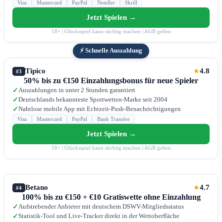
Visa
Mastercard
PayPal
Neteller
Skrill
Jetzt Spielen →
18+ | Glücksspiel kann süchtig machen | AGB gelten
⚡ Schnelle Auszahlung
Tipico
4.8
★
#3
50% bis zu €150 Einzahlungsbonus für neue Spieler
Auszahlungen in unter 2 Stunden garantiert
✓
Deutschlands bekannteste Sportwetten-Marke seit 2004
✓
Nahtlose mobile App mit Echtzeit-Push-Benachrichtigungen
✓
Visa
Mastercard
PayPal
Bank Transfer
Jetzt Spielen →
18+ | Glücksspiel kann süchtig machen | AGB gelten
Betano
4.7
★
#4
100% bis zu €150 + €10 Gratiswette ohne Einzahlung
Aufstrebender Anbieter mit deutschem DSWV-Mitgliedsstatus
✓
Statistik-Tool und Live-Tracker direkt in der Wettoberfläche
✓