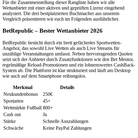
Für die Zusammenstellung dieser Rangliste haben wir alle
Wettanbieter mit einer aktiven und geprüften Lizenz eingehend
analysiert. Die drei bestplatzierten Buchmacher aus unserem
Vergleich präsentieren wir euch im Folgenden ausführlicher.
BetRepublic – Bester Wettanbieter 2026
BetRepublic besticht durch ein breit gefächertes Sportwetten-
Angebot, das sowohl Live Wetten als auch Live Streams für
unzählige Veranstaltungen umfasst. Neben hervorragenden Quoten
setzt sich der Anbieter durch Zusatzfunktionen wie den Bet Mentor,
regelmäßige Reload-Promotionen und ein lohnenswertes CashBack-
System ab. Die Plattform ist klar strukturiert und läuft am Desktop
wie auch auf dem Smartphone reibungslos.
Merkmal
Details
Neukundenbonus
250€
Sportarten
45+
Wettmärkte Fußball
800+
Cash out
Ja
Stärke
Schnelle Auszahlungen
Schwäche
Keine PayPal Zahlungen