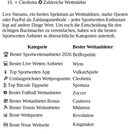
⭐ Cleobetra ✪ Zahlreiche Wettmärkte
Live Streams, ein breites Spektrum an Wettmärkten, starke Quoten
oder PayPal als Zahlungsmethode – jeder Sportwetten-Enthusiast
legt auf andere Dinge Wert. Um euch die Entscheidung für den
richtigen Buchmacher zu vereinfachen, haben wir die besten
Sportwetten Anbieter in übersichtliche Kategorien unterteilt.
Kategorie
Bester Wettanbieter
🏆 Bester Sportwettenanbieter 2026
BetRepublic
💻 Bester Live Wetten Anbieter
Wyns
📱 Top Sportwetten App
VulkanSpiele
🔎 Umfangreichstes Wettprogramm
Cleobetra
₿ Top Bitcoin Tippseite
Sportaza
⚽ Bester Fußball Wettanbieter
Zoccer
🎁 Bester Wettanbieter Bonus
Casinova
🎾 Bester Tennis Wettanbieter
Midarion
📊 Beste Wettquoten
Revolution
Kingmaker
🆕 Beste Neue Wettseite