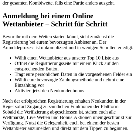
der gesamten Kombiwette, falls eine Partie anders ausgeht.
Anmeldung bei einem Online
Wettanbieter – Schritt für Schritt
Bevor ihr mit dem Wetten starten könnt, steht zunächst die
Registrierung bei eurem bevorzugten Anbieter an. Der
Anmeldeprozess ist unkompliziert und in wenigen Schritten erledigt:
Wählt einen Wettanbieter aus unserer Top 10 Liste aus
Öffnet die Registrierungsseite mit einem Klick auf den
entsprechenden Button
Tragt eure persönlichen Daten in die vorgesehenen Felder ein
Wählt eure bevorzugte Zahlungsmethode und nehmt eine
Einzahlung vor
Aktiviert jetzt den Neukundenbonus
Nach der erfolgreichen Registrierung erhalten Neukunden in der
Regel sofort Zugang zu sämtlichen Funktionen der Plattform.
Sobald die Verifizierung abgeschlossen ist, stehen euch alle
Wettmärkte, Live Wetten und Bonus-Aktionen uneingeschränkt zur
Verfügung. Nutzt die Gelegenheit, euch bei einem der besten
Wettanbieter anzumelden und direkt mit dem Tippen zu beginnen.