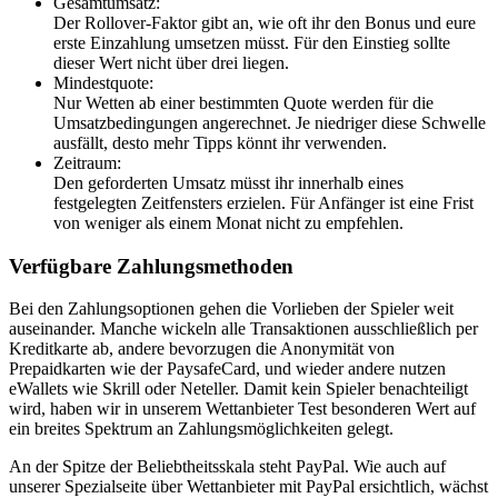
Gesamtumsatz:
Der Rollover-Faktor gibt an, wie oft ihr den Bonus und eure
erste Einzahlung umsetzen müsst. Für den Einstieg sollte
dieser Wert nicht über drei liegen.
Mindestquote:
Nur Wetten ab einer bestimmten Quote werden für die
Umsatzbedingungen angerechnet. Je niedriger diese Schwelle
ausfällt, desto mehr Tipps könnt ihr verwenden.
Zeitraum:
Den geforderten Umsatz müsst ihr innerhalb eines
festgelegten Zeitfensters erzielen. Für Anfänger ist eine Frist
von weniger als einem Monat nicht zu empfehlen.
Verfügbare Zahlungsmethoden
Bei den Zahlungsoptionen gehen die Vorlieben der Spieler weit
auseinander. Manche wickeln alle Transaktionen ausschließlich per
Kreditkarte ab, andere bevorzugen die Anonymität von
Prepaidkarten wie der PaysafeCard, und wieder andere nutzen
eWallets wie Skrill oder Neteller. Damit kein Spieler benachteiligt
wird, haben wir in unserem Wettanbieter Test besonderen Wert auf
ein breites Spektrum an Zahlungsmöglichkeiten gelegt.
An der Spitze der Beliebtheitsskala steht PayPal. Wie auch auf
unserer Spezialseite über Wettanbieter mit PayPal ersichtlich, wächst