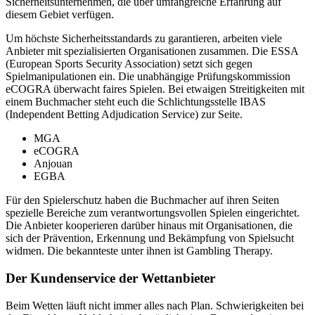
Sicherheitsunternehmen, die über umfangreiche Erfahrung auf
diesem Gebiet verfügen.
Um höchste Sicherheitsstandards zu garantieren, arbeiten viele
Anbieter mit spezialisierten Organisationen zusammen. Die ESSA
(European Sports Security Association) setzt sich gegen
Spielmanipulationen ein. Die unabhängige Prüfungskommission
eCOGRA überwacht faires Spielen. Bei etwaigen Streitigkeiten mit
einem Buchmacher steht euch die Schlichtungsstelle IBAS
(Independent Betting Adjudication Service) zur Seite.
MGA
eCOGRA
Anjouan
EGBA
Für den Spielerschutz haben die Buchmacher auf ihren Seiten
spezielle Bereiche zum verantwortungsvollen Spielen eingerichtet.
Die Anbieter kooperieren darüber hinaus mit Organisationen, die
sich der Prävention, Erkennung und Bekämpfung von Spielsucht
widmen. Die bekannteste unter ihnen ist Gambling Therapy.
Der Kundenservice der Wettanbieter
Beim Wetten läuft nicht immer alles nach Plan. Schwierigkeiten bei