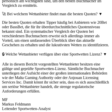
persönlich am wichtigsten sind, um den besten Buchmacher im
Vergleich zu ermitteln.
🚀 Bei welchem Wettanbieter findet man die besten Quoten?
▼
Die besten Quoten erhalten Tipper häufig bei Anbietern wie 20Bet
oder BassBet, die für ihr überdurchschnittliches Quotenniveau
bekannt sind. Ein systematischer Vergleich der Quoten bei
verschiedenen Buchmachern erweist sich allerdings immer als
Vorteil, um einen umfassenden Überblick über das aktuelle
Geschehen zu erhalten und die lukrativsten Wetten zu identifizieren.
🔒 Welche Wettanbieter verfügen über eine Sportwetten Lizenz?
▼
Alle in diesem Bericht vorgestellten Wettanbieter besitzen eine
gültige und geprüfte Sportwetten-Lizenz. Sämtliche Buchmacher
unterliegen der Aufsicht einer der großen internationalen Behörden
wie der Malta Gaming Authority oder der Anjouan Licensing
Services Inc. Damit könnt ihr sicher sein, dass es sich ausschließlich
um seriöse Wettanbieter handelt, die strenge regulatorische
Anforderungen erfüllen.
MF
Markus Feldmann
Leitender Sportwetten-Analyst