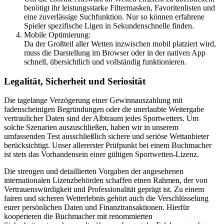
benötigt ihr leistungsstarke Filtermasken, Favoritenlisten und
eine zuverlässige Suchfunktion. Nur so können erfahrene
Spieler spezifische Ligen in Sekundenschnelle finden.
Mobile Optimierung:
Da der Großteil aller Wetten inzwischen mobil platziert wird,
muss die Darstellung im Browser oder in der nativen App
schnell, übersichtlich und vollständig funktionieren.
Legalität, Sicherheit und Seriosität
Die tagelange Verzögerung einer Gewinnauszahlung mit
fadenscheinigen Begründungen oder die unerlaubte Weitergabe
vertraulicher Daten sind der Albtraum jedes Sportwetters. Um
solche Szenarien auszuschließen, haben wir in unserem
umfassenden Test ausschließlich sichere und seriöse Wettanbieter
berücksichtigt. Unser allererster Prüfpunkt bei einem Buchmacher
ist stets das Vorhandensein einer gültigen Sportwetten-Lizenz.
Die strengen und detaillierten Vorgaben der angesehenen
internationalen Lizenzbehörden schaffen einen Rahmen, der von
Vertrauenswürdigkeit und Professionalität geprägt ist. Zu einem
fairen und sicheren Wetterlebnis gehört auch die Verschlüsselung
eurer persönlichen Daten und Finanztransaktionen. Hierfür
kooperieren die Buchmacher mit renommierten