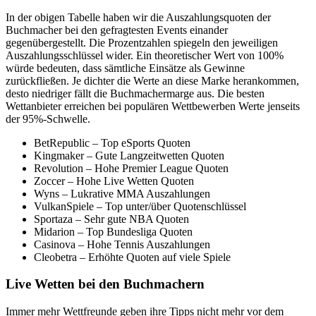
In der obigen Tabelle haben wir die Auszahlungsquoten der
Buchmacher bei den gefragtesten Events einander
gegenübergestellt. Die Prozentzahlen spiegeln den jeweiligen
Auszahlungsschlüssel wider. Ein theoretischer Wert von 100%
würde bedeuten, dass sämtliche Einsätze als Gewinne
zurückfließen. Je dichter die Werte an diese Marke herankommen,
desto niedriger fällt die Buchmachermarge aus. Die besten
Wettanbieter erreichen bei populären Wettbewerben Werte jenseits
der 95%-Schwelle.
BetRepublic – Top eSports Quoten
Kingmaker – Gute Langzeitwetten Quoten
Revolution – Hohe Premier League Quoten
Zoccer – Hohe Live Wetten Quoten
Wyns – Lukrative MMA Auszahlungen
VulkanSpiele – Top unter/über Quotenschlüssel
Sportaza – Sehr gute NBA Quoten
Midarion – Top Bundesliga Quoten
Casinova – Hohe Tennis Auszahlungen
Cleobetra – Erhöhte Quoten auf viele Spiele
Live Wetten bei den Buchmachern
Immer mehr Wettfreunde geben ihre Tipps nicht mehr vor dem