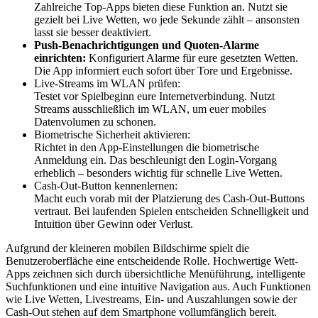
Zahlreiche Top-Apps bieten diese Funktion an. Nutzt sie
gezielt bei Live Wetten, wo jede Sekunde zählt – ansonsten
lasst sie besser deaktiviert.
Push-Benachrichtigungen und Quoten-Alarme
einrichten:
Konfiguriert Alarme für eure gesetzten Wetten.
Die App informiert euch sofort über Tore und Ergebnisse.
Live-Streams im WLAN prüfen:
Testet vor Spielbeginn eure Internetverbindung. Nutzt
Streams ausschließlich im WLAN, um euer mobiles
Datenvolumen zu schonen.
Biometrische Sicherheit aktivieren:
Richtet in den App-Einstellungen die biometrische
Anmeldung ein. Das beschleunigt den Login-Vorgang
erheblich – besonders wichtig für schnelle Live Wetten.
Cash-Out-Button kennenlernen:
Macht euch vorab mit der Platzierung des Cash-Out-Buttons
vertraut. Bei laufenden Spielen entscheiden Schnelligkeit und
Intuition über Gewinn oder Verlust.
Aufgrund der kleineren mobilen Bildschirme spielt die
Benutzeroberfläche eine entscheidende Rolle. Hochwertige Wett-
Apps zeichnen sich durch übersichtliche Menüführung, intelligente
Suchfunktionen und eine intuitive Navigation aus. Auch Funktionen
wie Live Wetten, Livestreams, Ein- und Auszahlungen sowie der
Cash-Out stehen auf dem Smartphone vollumfänglich bereit.