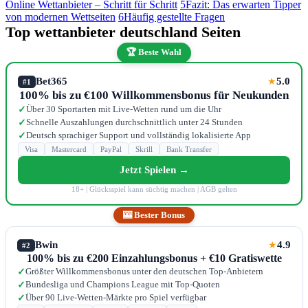
Online Wettanbieter – Schritt für Schritt
5
Fazit: Das erwarten Tipper
von modernen Wettseiten
6
Häufig gestellte Fragen
Top wettanbieter deutschland Seiten
🏆 Beste Wahl
Bet365
5.0
★
#1
100% bis zu €100 Willkommensbonus für Neukunden
Über 30 Sportarten mit Live-Wetten rund um die Uhr
✓
Schnelle Auszahlungen durchschnittlich unter 24 Stunden
✓
Deutsch sprachiger Support und vollständig lokalisierte App
✓
Visa
Mastercard
PayPal
Skrill
Bank Transfer
Jetzt Spielen →
18+ | Glücksspiel kann süchtig machen | AGB gelten
🎰 Bester Bonus
Bwin
4.9
★
#2
100% bis zu €200 Einzahlungsbonus + €10 Gratiswette
Größter Willkommensbonus unter den deutschen Top-Anbietern
✓
Bundesliga und Champions League mit Top-Quoten
✓
Über 90 Live-Wetten-Märkte pro Spiel verfügbar
✓