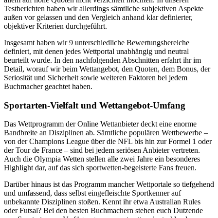
Testberichten haben wir allerdings sämtliche subjektiven Aspekte
außen vor gelassen und den Vergleich anhand klar definierter,
objektiver Kriterien durchgeführt.
Insgesamt haben wir 9 unterschiedliche Bewertungsbereiche
definiert, mit denen jedes Wettportal unabhängig und neutral
beurteilt wurde. In den nachfolgenden Abschnitten erfahrt ihr im
Detail, worauf wir beim Wettangebot, den Quoten, dem Bonus, der
Seriosität und Sicherheit sowie weiteren Faktoren bei jedem
Buchmacher geachtet haben.
Sportarten-Vielfalt und Wettangebot-Umfang
Das Wettprogramm der Online Wettanbieter deckt eine enorme
Bandbreite an Disziplinen ab. Sämtliche populären Wettbewerbe –
von der Champions League über die NFL bis hin zur Formel 1 oder
der Tour de France – sind bei jedem seriösen Anbieter vertreten.
Auch die Olympia Wetten stellen alle zwei Jahre ein besonderes
Highlight dar, auf das sich sportwetten-begeisterte Fans freuen.
Darüber hinaus ist das Programm mancher Wettportale so tiefgehend
und umfassend, dass selbst eingefleischte Sportkenner auf
unbekannte Disziplinen stoßen. Kennt ihr etwa Australian Rules
oder Futsal? Bei den besten Buchmachern stehen euch Dutzende