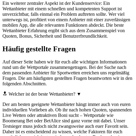
Ein weiterer zentraler Aspekt ist der Kundenservice: Ein
Wettanbieter mit einem schnellen und kompetenten Support ist
unverzichtbar, falls einmal ein Problem auftreten sollte. Wer viel
unterwegs ist, profitiert von einem Anbieter mit einer zuverlässigen
mobilen App, die alle relevanten Funktionen abdeckt. Die beste
Wettanbieter Erfahrung ergibt sich aus dem Zusammenspiel von
Quoten, Bonus, Sicherheit und Benutzerfreundlichkeit.
Häufig gestellte Fragen
Auf dieser Seite haben wir für euch alle wichtigen Informationen
rund um die Wettportale zusammengetragen. Bei der Suche nach
dem passenden Anbieter für Sportwetten erreichen uns regelmäßig
Fragen. Die am häufigsten gestellten Fragen beantworten wir in den
folgenden Abschnitten.
🔝 Welcher ist der beste Wettanbieter?
▼
Der am besten geeignete Wettanbieter hängt immer auch von euren
individuellen Vorlieben ab. Ob ihr nach hohen Quoten, spannenden
Live Wetten oder attraktiven Boni sucht – Wettportale wie
Boomerang Bet oder BetAlice sind ganz vorne mit dabei. Unser
Testsieger muss jedoch nicht zwangsweise auch euer Favorit sein.
Daher ist es entscheidend zu wissen, welche Faktoren für euch