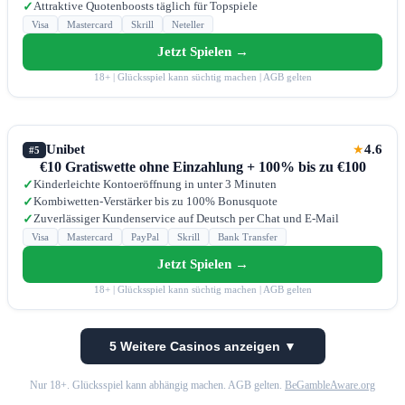
Attraktive Quotenboosts täglich für Topspiele
✓
Visa
Mastercard
Skrill
Neteller
Jetzt Spielen →
18+ | Glücksspiel kann süchtig machen | AGB gelten
Unibet
4.6
★
#5
€10 Gratiswette ohne Einzahlung + 100% bis zu €100
Kinderleichte Kontoeröffnung in unter 3 Minuten
✓
Kombiwetten-Verstärker bis zu 100% Bonusquote
✓
Zuverlässiger Kundenservice auf Deutsch per Chat und E-Mail
✓
Visa
Mastercard
PayPal
Skrill
Bank Transfer
Jetzt Spielen →
18+ | Glücksspiel kann süchtig machen | AGB gelten
5 Weitere Casinos anzeigen ▼
Nur 18+. Glücksspiel kann abhängig machen. AGB gelten.
BeGambleAware.org