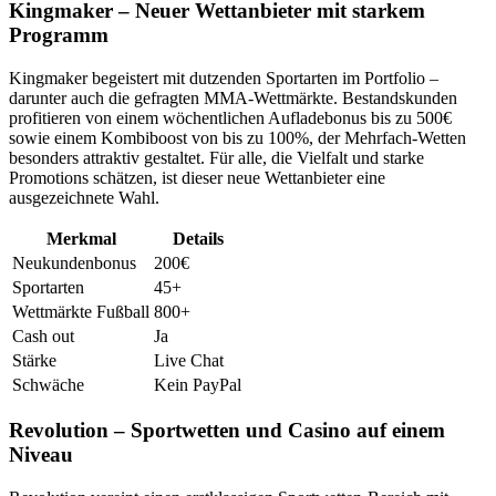
Kingmaker – Neuer Wettanbieter mit starkem
Programm
Kingmaker begeistert mit dutzenden Sportarten im Portfolio –
darunter auch die gefragten MMA-Wettmärkte. Bestandskunden
profitieren von einem wöchentlichen Aufladebonus bis zu 500€
sowie einem Kombiboost von bis zu 100%, der Mehrfach-Wetten
besonders attraktiv gestaltet. Für alle, die Vielfalt und starke
Promotions schätzen, ist dieser neue Wettanbieter eine
ausgezeichnete Wahl.
Merkmal
Details
Neukundenbonus
200€
Sportarten
45+
Wettmärkte Fußball
800+
Cash out
Ja
Stärke
Live Chat
Schwäche
Kein PayPal
Revolution – Sportwetten und Casino auf einem
Niveau