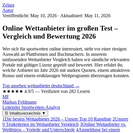
Zelara
Autor
Veröffentlicht: May 10, 2026
·
Aktualisiert: May 11, 2026
Online Wettanbieter im großen Test –
Vergleich und Bewertung 2026
Wer sich für sportwetten online interessiert, steht vor einer riesigen
Auswahl an Plattformen und Buchmachern. In unserem
umfassenden Wettanbieter Vergleich haben wir sämtliche relevanten
Portale mit gültiger Lizenz geprüft und bewertet. Hier erfahrt ihr,
welche Anbieter im Jahr 2026 mit starken Quoten, einem attraktiven
Bonus und einem erstklassigen Wettprogramm überzeugen konnten.
Top ansehen wettanbieter deutschland →
★★★★★
4.9/5 — Verifiziert von 282 Lesern
MF
Markus Feldmann
Leitender Sportwetten-Analyst
☰
Inhaltsverzeichnis
▼
1
Die besten Wettanbieter 2026 – Unsere Top 10 Rangliste
2
Unsere
9 Testkriterien im Wettanbieter Vergleich
3
Online Wettanbieter vs.
Wettbüros – Vorteile und Unterschiede
4
Anmeldung bei einem