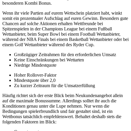
besonderen Kombi Bonus.
Wenn ihr viele Partien auf eurem Wettschein platziert habt, winkt
somit ein prozentualer Aufschlag auf euren Gewinn. Besonders gute
Chancen auf solche Aktionen erhalten Wettfreunde bei
Spitzenspielen in der Champions League bei einem Fußball
Wettanbieter, beim Super Bowl bei einem Football Wettanbieter,
während der NBA Finals bei einem Basketball Wettanbieter oder bei
einem Golf Wettanbieter während des Ryder Cup.
Großzügiger Zeitrahmen für den erforderlichen Umsatz
Keine Einschränkungen bei Wettarten
Niedrige Mindestquote
Hoher Rollover-Faktor
Mindestquote über 2,0
Zu kurzer Zeitraum für die Umsatzerfüllung
Häufig richtet sich der erste Blick beim Neukundenangebot allein
auf die maximale Bonussumme. Allerdings solltet ihr auch die
Konditionen genau unter die Lupe nehmen. Nur wenn die
Bedingungen spielerfreundlich und fair gestaltet sind, ist ein
Wettbonus tatsächlich empfehlenswert. Behaltet deshalb stets die
folgenden Faktoren im Blick: