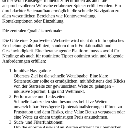
sich sowohl Einsteiger mühelos zurechtfinden als auch die
anspruchsvolleren Wünsche erfahrener Spieler erfüllt werden. Ein
durchdachter Seitenaufbau ermöglicht die schnelle Navigation zu
allen wesentlichen Bereichen wie Kontoverwaltung,
Kontaktoptionen oder Einzahlung.
Die zentralen Qualitätsmerkmale:
Die Güte einer Sportwetten-Webseite wird nicht durch ihr optisches
Erscheinungsbild definiert, sondern durch Funktionalität und
Geschwindigkeit. Eine herausragende Plattform muss sowohl für
Neulinge als auch für routinierte Tipper optimiert sein und folgende
Anforderungen erfüllen:
Intuitive Navigation:
Oberstes Ziel ist die schnelle Wettabgabe. Eine klare
Seitenstruktur sollte es ermöglichen, mit höchstens drei Klicks
von der Startseite zur gewünschten Wette zu gelangen –
inklusive Sportart, Liga und Wettmarkt.
Performance und Ladezeiten:
Schnelle Ladezeiten sind besonders bei Live Wetten
unverzichtbar. Verzögerte Quotenaktualisierungen führen zu
Frustration und dem Risiko, eine Value Bet zu verpassen oder
eine Wette zu einem ungünstigen Preis anzunehmen.
Such- und Filterfunktionen:
Um die enorme Auswahl an Wetten effizient zu überblicken,