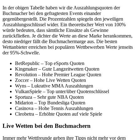
In der obigen Tabelle haben wir die Auszahlungsquoten der
Buchmacher bei den gefragtesten Events einander
gegenübergestellt. Die Prozentzahlen spiegeln den jeweiligen
Auszahlungsschlüssel wider. Ein theoretischer Wert von 100%
würde bedeuten, dass sämtliche Einsätze als Gewinne
zurückfließen. Je dichter die Werte an diese Marke herankommen,
desto niedriger fällt die Buchmachermarge aus. Die besten
Wettanbieter erreichen bei populären Wettbewerben Werte jenseits
der 95%-Schwelle.
BetRepublic – Top eSports Quoten
Kingmaker – Gute Langzeitwetten Quoten
Revolution – Hohe Premier League Quoten
Zoccer – Hohe Live Wetten Quoten
Wyns – Lukrative MMA Auszahlungen
VulkanSpiele – Top unter/über Quotenschlüssel
Sportaza – Sehr gute NBA Quoten
Midarion – Top Bundesliga Quoten
Casinova – Hohe Tennis Auszahlungen
Cleobetra – Erhöhte Quoten auf viele Spiele
Live Wetten bei den Buchmachern
Immer mehr Wettfreunde geben ihre Tipps nicht mehr vor dem