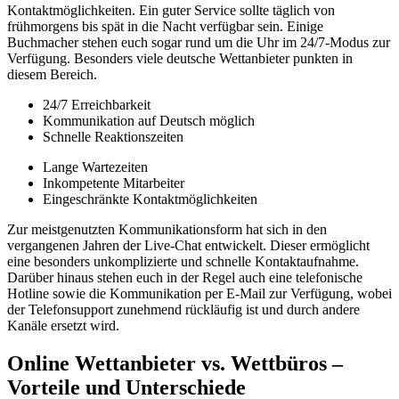
Kontaktmöglichkeiten. Ein guter Service sollte täglich von
frühmorgens bis spät in die Nacht verfügbar sein. Einige
Buchmacher stehen euch sogar rund um die Uhr im 24/7-Modus zur
Verfügung. Besonders viele deutsche Wettanbieter punkten in
diesem Bereich.
24/7 Erreichbarkeit
Kommunikation auf Deutsch möglich
Schnelle Reaktionszeiten
Lange Wartezeiten
Inkompetente Mitarbeiter
Eingeschränkte Kontaktmöglichkeiten
Zur meistgenutzten Kommunikationsform hat sich in den
vergangenen Jahren der Live-Chat entwickelt. Dieser ermöglicht
eine besonders unkomplizierte und schnelle Kontaktaufnahme.
Darüber hinaus stehen euch in der Regel auch eine telefonische
Hotline sowie die Kommunikation per E-Mail zur Verfügung, wobei
der Telefonsupport zunehmend rückläufig ist und durch andere
Kanäle ersetzt wird.
Online Wettanbieter vs. Wettbüros –
Vorteile und Unterschiede