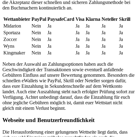
die Akzeptanz dieser schnellen und sicheren Zahlungsmethode bei
den Buchmachern kontinuierlich an.
Wettanbieter
PayPal
PaysafeCard
Visa
Klarna
Neteller
Skrill
Midarion
Nein
Ja
Ja
Ja
Ja
Ja
Sportaza
Nein
Ja
Ja
Ja
Ja
Ja
Zoccer
Nein
Ja
Ja
Ja
Ja
Ja
Wyns
Nein
Ja
Ja
Ja
Ja
Ja
Kingmaker
Nein
Ja
Ja
Ja
Ja
Ja
Neben der Auswahl an Zahlungsoptionen haben auch die
Geschwindigkeit der Transaktionen sowie eventuell anfallende
Gebühren Einfluss auf unsere Bewertung genommen. Besonders die
schnellen eWallets wie PayPal, Skrill oder Neteller sorgen dafür,
dass eure Einzahlung in Sekundenschnelle auf dem Wettkonto
landet. Auch eine Auszahlung steht nach erfolgter Prüfung sofort zur
Verfügung. Achtet unbedingt darauf, dass die Einzahlung für euch
ohne jegliche Gebühren möglich ist, damit euer Wettstart nicht
gleich mit einem Verlust beginnt.
Webseite und Benutzerfreundlichkeit
Die Herausforderung einer gelungenen Wettseite liegt darin, dass