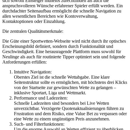
sich sowohl Einsteiger mühelos zurechtfinden als auch die
anspruchsvolleren Wünsche erfahrener Spieler erfüllt werden. Ein
durchdachter Seitenaufbau ermöglicht die schnelle Navigation zu
allen wesentlichen Bereichen wie Kontoverwaltung,
Kontaktoptionen oder Einzahlung.
Die zentralen Qualitätsmerkmale:
Die Güte einer Sportwetten-Webseite wird nicht durch ihr optisches
Erscheinungsbild definiert, sondern durch Funktionalität und
Geschwindigkeit. Eine herausragende Plattform muss sowohl für
Neulinge als auch für routinierte Tipper optimiert sein und folgende
Anforderungen erfüllen:
Intuitive Navigation:
Oberstes Ziel ist die schnelle Wettabgabe. Eine klare
Seitenstruktur sollte es ermöglichen, mit höchstens drei Klicks
von der Startseite zur gewünschten Wette zu gelangen –
inklusive Sportart, Liga und Wettmarkt.
Performance und Ladezeiten:
Schnelle Ladezeiten sind besonders bei Live Wetten
unverzichtbar. Verzögerte Quotenaktualisierungen führen zu
Frustration und dem Risiko, eine Value Bet zu verpassen oder
eine Wette zu einem ungünstigen Preis anzunehmen.
Such- und Filterfunktionen:
Um die enorme Auswahl an Wetten effizient zu überblicken,