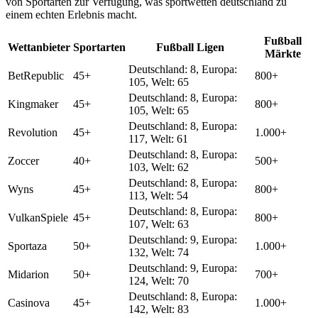
von Sportarten zur Verfügung, was sportwetten deutschland zu
einem echten Erlebnis macht.
Fußball
Wettanbieter
Sportarten
Fußball Ligen
Märkte
Deutschland: 8, Europa:
BetRepublic
45+
800+
105, Welt: 65
Deutschland: 8, Europa:
Kingmaker
45+
800+
105, Welt: 65
Deutschland: 8, Europa:
Revolution
45+
1.000+
117, Welt: 61
Deutschland: 8, Europa:
Zoccer
40+
500+
103, Welt: 62
Deutschland: 8, Europa:
Wyns
45+
800+
113, Welt: 54
Deutschland: 8, Europa:
VulkanSpiele
45+
800+
107, Welt: 63
Deutschland: 9, Europa:
Sportaza
50+
1.000+
132, Welt: 74
Deutschland: 9, Europa:
Midarion
50+
700+
124, Welt: 70
Deutschland: 8, Europa:
Casinova
45+
1.000+
142, Welt: 83