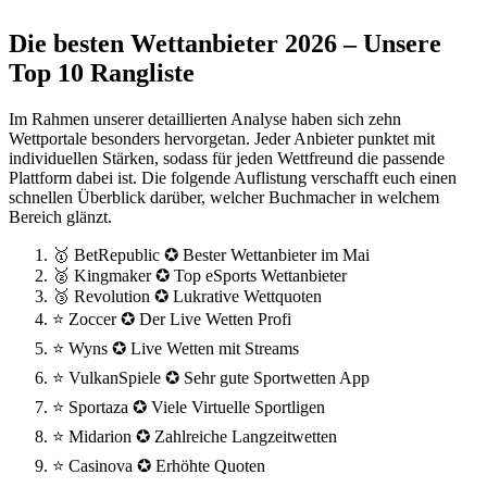
Die besten Wettanbieter 2026 – Unsere
Top 10 Rangliste
Im Rahmen unserer detaillierten Analyse haben sich zehn
Wettportale besonders hervorgetan. Jeder Anbieter punktet mit
individuellen Stärken, sodass für jeden Wettfreund die passende
Plattform dabei ist. Die folgende Auflistung verschafft euch einen
schnellen Überblick darüber, welcher Buchmacher in welchem
Bereich glänzt.
🥇 BetRepublic ✪ Bester Wettanbieter im Mai
🥈 Kingmaker ✪ Top eSports Wettanbieter
🥉 Revolution ✪ Lukrative Wettquoten
⭐ Zoccer ✪ Der Live Wetten Profi
⭐ Wyns ✪ Live Wetten mit Streams
⭐ VulkanSpiele ✪ Sehr gute Sportwetten App
⭐ Sportaza ✪ Viele Virtuelle Sportligen
⭐ Midarion ✪ Zahlreiche Langzeitwetten
⭐ Casinova ✪ Erhöhte Quoten