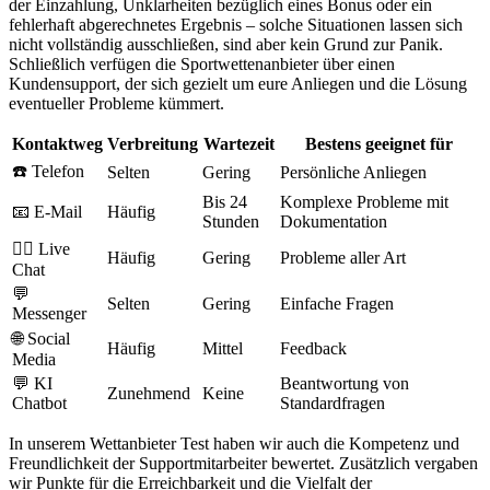
der Einzahlung, Unklarheiten bezüglich eines Bonus oder ein
fehlerhaft abgerechnetes Ergebnis – solche Situationen lassen sich
nicht vollständig ausschließen, sind aber kein Grund zur Panik.
Schließlich verfügen die Sportwettenanbieter über einen
Kundensupport, der sich gezielt um eure Anliegen und die Lösung
eventueller Probleme kümmert.
Kontaktweg
Verbreitung
Wartezeit
Bestens geeignet für
☎️ Telefon
Selten
Gering
Persönliche Anliegen
Bis 24
Komplexe Probleme mit
📧 E-Mail
Häufig
Stunden
Dokumentation
👩‍⚕️ Live
Häufig
Gering
Probleme aller Art
Chat
💬
Selten
Gering
Einfache Fragen
Messenger
🌐 Social
Häufig
Mittel
Feedback
Media
💬 KI
Beantwortung von
Zunehmend
Keine
Chatbot
Standardfragen
In unserem Wettanbieter Test haben wir auch die Kompetenz und
Freundlichkeit der Supportmitarbeiter bewertet. Zusätzlich vergaben
wir Punkte für die Erreichbarkeit und die Vielfalt der