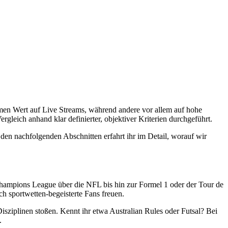
rmen Wert auf Live Streams, während andere vor allem auf hohe
gleich anhand klar definierter, objektiver Kriterien durchgeführt.
 den nachfolgenden Abschnitten erfahrt ihr im Detail, worauf wir
hampions League über die NFL bis hin zur Formel 1 oder der Tour de
ch sportwetten-begeisterte Fans freuen.
sziplinen stoßen. Kennt ihr etwa Australian Rules oder Futsal? Bei
.