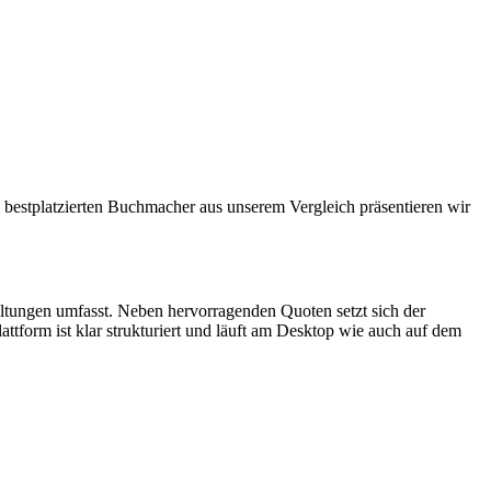
i bestplatzierten Buchmacher aus unserem Vergleich präsentieren wir
altungen umfasst. Neben hervorragenden Quoten setzt sich der
form ist klar strukturiert und läuft am Desktop wie auch auf dem