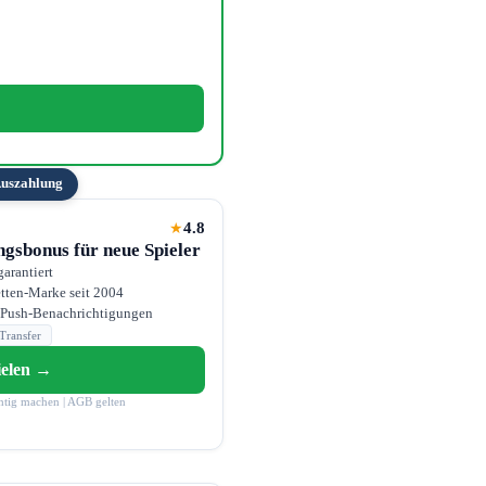
Auszahlung
4.8
★
gsbonus für neue Spieler
arantiert
tten-Marke seit 2004
t-Push-Benachrichtigungen
Transfer
ielen →
htig machen | AGB gelten