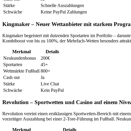
Stärke
Schnelle Auszahlungen
Schwäche
Keine PayPal Zahlungen
Kingmaker – Neuer Wettanbieter mit starkem Prog
Kingmaker begeistert mit dutzenden Sportarten im Portfolio – daru
Kombiboost von bis zu 100%, der Mehrfach-Wetten besonders attraktiv g
Merkmal
Details
Neukundenbonus
200€
Sportarten
45+
Wettmärkte Fußball
800+
Cash out
Ja
Stärke
Live Chat
Schwäche
Kein PayPal
Revolution – Sportwetten und Casino auf einem Nive
Revolution vereint einen erstklassigen Sportwetten-Bereich mit ein
vorzeitiger Auszahlung bei einer 2-Tore-Führung im Fußball. Neuk
Merkmal
Details