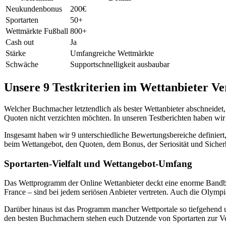
Neukundenbonus
200€
Sportarten
50+
Wettmärkte Fußball
800+
Cash out
Ja
Stärke
Umfangreiche Wettmärkte
Schwäche
Supportschnelligkeit ausbaubar
Unsere 9 Testkriterien im Wettanbieter Ve
Welcher Buchmacher letztendlich als bester Wettanbieter abschneide
Quoten nicht verzichten möchten. In unseren Testberichten haben wir a
Insgesamt haben wir 9 unterschiedliche Bewertungsbereiche definiert,
beim Wettangebot, den Quoten, dem Bonus, der Seriosität und Sicher
Sportarten-Vielfalt und Wettangebot-Umfang
Das Wettprogramm der Online Wettanbieter deckt eine enorme Bandbr
France – sind bei jedem seriösen Anbieter vertreten. Auch die Olympia
Darüber hinaus ist das Programm mancher Wettportale so tiefgehend u
den besten Buchmachern stehen euch Dutzende von Sportarten zur Ve