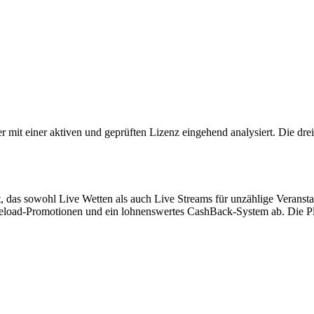
r mit einer aktiven und geprüften Lizenz eingehend analysiert. Die dre
t, das sowohl Live Wetten als auch Live Streams für unzählige Veranst
load-Promotionen und ein lohnenswertes CashBack-System ab. Die Platt