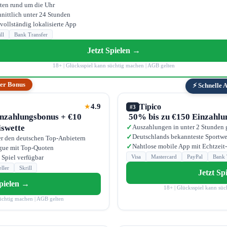
tten rund um die Uhr
nittlich unter 24 Stunden
vollständig lokalisierte App
ll
Bank Transfer
Jetzt Spielen →
18+ | Glücksspiel kann süchtig machen | AGB gelten
ter Bonus
⚡ Schnelle 
Tipico
4.9
★
#3
inzahlungsbonus + €10
50% bis zu €150 Einzahlun
iswette
Auszahlungen in unter 2 Stunden g
✓
Deutschlands bekannteste Sportwe
✓
r den deutschen Top-Anbietern
Nahtlose mobile App mit Echtzei
✓
gue mit Top-Quoten
 Spiel verfügbar
Visa
Mastercard
PayPal
Bank 
ller
Skrill
Jetzt Sp
Spielen →
18+ | Glücksspiel kann süc
süchtig machen | AGB gelten