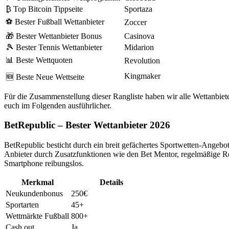
₿ Top Bitcoin Tippseite
Sportaza
⚽ Bester Fußball Wettanbieter
Zoccer
🎁 Bester Wettanbieter Bonus
Casinova
🎾 Bester Tennis Wettanbieter
Midarion
📊 Beste Wettquoten
Revolution
Kingmaker
🆕 Beste Neue Wettseite
Für die Zusammenstellung dieser Rangliste haben wir alle Wettanbiete
euch im Folgenden ausführlicher.
BetRepublic – Bester Wettanbieter 2026
BetRepublic besticht durch ein breit gefächertes Sportwetten-Angebo
Anbieter durch Zusatzfunktionen wie den Bet Mentor, regelmäßige Re
Smartphone reibungslos.
Merkmal
Details
Neukundenbonus
250€
Sportarten
45+
Wettmärkte Fußball
800+
Cash out
Ja