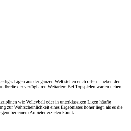
berliga. Ligen aus der ganzen Welt stehen euch offen – neben den
andbreite der verfügbaren Wettarten: Bei Topspielen warten neben
ziplinen wie Volleyball oder in unterklassigen Ligen häufig
g zur Wahrscheinlichkeit eines Ergebnisses höher liegt, als es die
gegenüber einem Anbieter erzielen könnt.