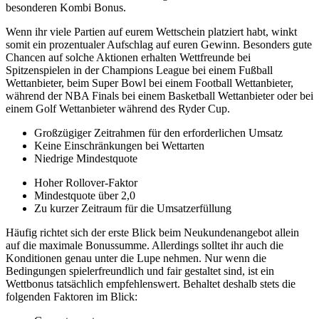
besonderen Kombi Bonus.
Wenn ihr viele Partien auf eurem Wettschein platziert habt, winkt
somit ein prozentualer Aufschlag auf euren Gewinn. Besonders gute
Chancen auf solche Aktionen erhalten Wettfreunde bei
Spitzenspielen in der Champions League bei einem Fußball
Wettanbieter, beim Super Bowl bei einem Football Wettanbieter,
während der NBA Finals bei einem Basketball Wettanbieter oder bei
einem Golf Wettanbieter während des Ryder Cup.
Großzügiger Zeitrahmen für den erforderlichen Umsatz
Keine Einschränkungen bei Wettarten
Niedrige Mindestquote
Hoher Rollover-Faktor
Mindestquote über 2,0
Zu kurzer Zeitraum für die Umsatzerfüllung
Häufig richtet sich der erste Blick beim Neukundenangebot allein
auf die maximale Bonussumme. Allerdings solltet ihr auch die
Konditionen genau unter die Lupe nehmen. Nur wenn die
Bedingungen spielerfreundlich und fair gestaltet sind, ist ein
Wettbonus tatsächlich empfehlenswert. Behaltet deshalb stets die
folgenden Faktoren im Blick: