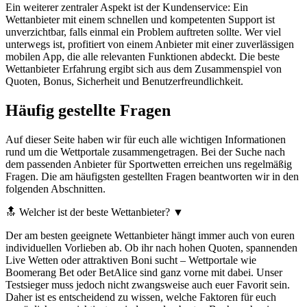
Ein weiterer zentraler Aspekt ist der Kundenservice: Ein
Wettanbieter mit einem schnellen und kompetenten Support ist
unverzichtbar, falls einmal ein Problem auftreten sollte. Wer viel
unterwegs ist, profitiert von einem Anbieter mit einer zuverlässigen
mobilen App, die alle relevanten Funktionen abdeckt. Die beste
Wettanbieter Erfahrung ergibt sich aus dem Zusammenspiel von
Quoten, Bonus, Sicherheit und Benutzerfreundlichkeit.
Häufig gestellte Fragen
Auf dieser Seite haben wir für euch alle wichtigen Informationen
rund um die Wettportale zusammengetragen. Bei der Suche nach
dem passenden Anbieter für Sportwetten erreichen uns regelmäßig
Fragen. Die am häufigsten gestellten Fragen beantworten wir in den
folgenden Abschnitten.
🔝 Welcher ist der beste Wettanbieter?
▼
Der am besten geeignete Wettanbieter hängt immer auch von euren
individuellen Vorlieben ab. Ob ihr nach hohen Quoten, spannenden
Live Wetten oder attraktiven Boni sucht – Wettportale wie
Boomerang Bet oder BetAlice sind ganz vorne mit dabei. Unser
Testsieger muss jedoch nicht zwangsweise auch euer Favorit sein.
Daher ist es entscheidend zu wissen, welche Faktoren für euch