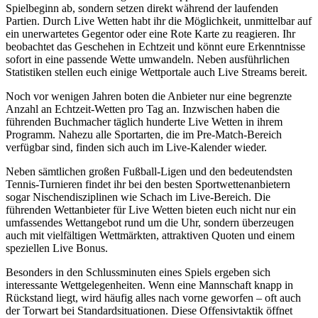
Spielbeginn ab, sondern setzen direkt während der laufenden
Partien. Durch Live Wetten habt ihr die Möglichkeit, unmittelbar auf
ein unerwartetes Gegentor oder eine Rote Karte zu reagieren. Ihr
beobachtet das Geschehen in Echtzeit und könnt eure Erkenntnisse
sofort in eine passende Wette umwandeln. Neben ausführlichen
Statistiken stellen euch einige Wettportale auch Live Streams bereit.
Noch vor wenigen Jahren boten die Anbieter nur eine begrenzte
Anzahl an Echtzeit-Wetten pro Tag an. Inzwischen haben die
führenden Buchmacher täglich hunderte Live Wetten in ihrem
Programm. Nahezu alle Sportarten, die im Pre-Match-Bereich
verfügbar sind, finden sich auch im Live-Kalender wieder.
Neben sämtlichen großen Fußball-Ligen und den bedeutendsten
Tennis-Turnieren findet ihr bei den besten Sportwettenanbietern
sogar Nischendisziplinen wie Schach im Live-Bereich. Die
führenden Wettanbieter für Live Wetten bieten euch nicht nur ein
umfassendes Wettangebot rund um die Uhr, sondern überzeugen
auch mit vielfältigen Wettmärkten, attraktiven Quoten und einem
speziellen Live Bonus.
Besonders in den Schlussminuten eines Spiels ergeben sich
interessante Wettgelegenheiten. Wenn eine Mannschaft knapp in
Rückstand liegt, wird häufig alles nach vorne geworfen – oft auch
der Torwart bei Standardsituationen. Diese Offensivtaktik öffnet