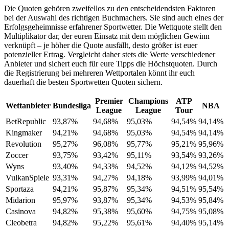
Die Quoten gehören zweifellos zu den entscheidendsten Faktoren
bei der Auswahl des richtigen Buchmachers. Sie sind auch eines der
Erfolgsgeheimnisse erfahrener Sportwetter. Die Wettquote stellt den
Multiplikator dar, der euren Einsatz mit dem möglichen Gewinn
verknüpft – je höher die Quote ausfällt, desto größer ist euer
potenzieller Ertrag. Vergleicht daher stets die Werte verschiedener
Anbieter und sichert euch für eure Tipps die Höchstquoten. Durch
die Registrierung bei mehreren Wettportalen könnt ihr euch
dauerhaft die besten Sportwetten Quoten sichern.
Premier
Champions
ATP
Wettanbieter
Bundesliga
NBA
League
League
Tour
BetRepublic
93,87%
94,68%
95,03%
94,54%
94,14%
Kingmaker
94,21%
94,68%
95,03%
94,54%
94,14%
Revolution
95,27%
96,08%
95,77%
95,21%
95,96%
Zoccer
93,75%
93,42%
95,11%
93,54%
93,26%
Wyns
93,40%
94,33%
94,52%
94,12%
94,52%
VulkanSpiele
93,31%
94,27%
94,18%
93,99%
94,01%
Sportaza
94,21%
95,87%
95,34%
94,51%
95,54%
Midarion
95,97%
93,87%
95,34%
94,53%
95,84%
Casinova
94,82%
95,38%
95,60%
94,75%
95,08%
Cleobetra
94,82%
95,22%
95,61%
94,40%
95,14%