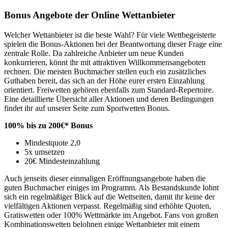
Bonus Angebote der Online Wettanbieter
Welcher Wettanbieter ist die beste Wahl? Für viele Wettbegeisterte
spielen die Bonus-Aktionen bei der Beantwortung dieser Frage eine
zentrale Rolle. Da zahlreiche Anbieter um neue Kunden
konkurrieren, könnt ihr mit attraktiven Willkommensangeboten
rechnen. Die meisten Buchmacher stellen euch ein zusätzliches
Guthaben bereit, das sich an der Höhe eurer ersten Einzahlung
orientiert. Freiwetten gehören ebenfalls zum Standard-Repertoire.
Eine detaillierte Übersicht aller Aktionen und deren Bedingungen
findet ihr auf unserer Seite zum Sportwetten Bonus.
100% bis zu 200€* Bonus
Mindestquote 2,0
5x umsetzen
20€ Mindesteinzahlung
Auch jenseits dieser einmaligen Eröffnungsangebote haben die
guten Buchmacher einiges im Programm. Als Bestandskunde lohnt
sich ein regelmäßiger Blick auf die Wettseiten, damit ihr keine der
vielfältigen Aktionen verpasst. Regelmäßig sind erhöhte Quoten,
Gratiswetten oder 100% Wettmärkte im Angebot. Fans von großen
Kombinationswetten belohnen einige Wettanbieter mit einem