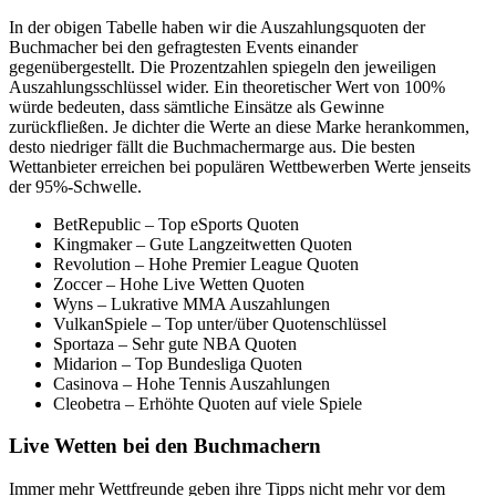
In der obigen Tabelle haben wir die Auszahlungsquoten der
Buchmacher bei den gefragtesten Events einander
gegenübergestellt. Die Prozentzahlen spiegeln den jeweiligen
Auszahlungsschlüssel wider. Ein theoretischer Wert von 100%
würde bedeuten, dass sämtliche Einsätze als Gewinne
zurückfließen. Je dichter die Werte an diese Marke herankommen,
desto niedriger fällt die Buchmachermarge aus. Die besten
Wettanbieter erreichen bei populären Wettbewerben Werte jenseits
der 95%-Schwelle.
BetRepublic – Top eSports Quoten
Kingmaker – Gute Langzeitwetten Quoten
Revolution – Hohe Premier League Quoten
Zoccer – Hohe Live Wetten Quoten
Wyns – Lukrative MMA Auszahlungen
VulkanSpiele – Top unter/über Quotenschlüssel
Sportaza – Sehr gute NBA Quoten
Midarion – Top Bundesliga Quoten
Casinova – Hohe Tennis Auszahlungen
Cleobetra – Erhöhte Quoten auf viele Spiele
Live Wetten bei den Buchmachern
Immer mehr Wettfreunde geben ihre Tipps nicht mehr vor dem