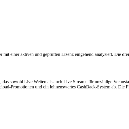
r mit einer aktiven und geprüften Lizenz eingehend analysiert. Die dre
t, das sowohl Live Wetten als auch Live Streams für unzählige Veranst
load-Promotionen und ein lohnenswertes CashBack-System ab. Die Platt