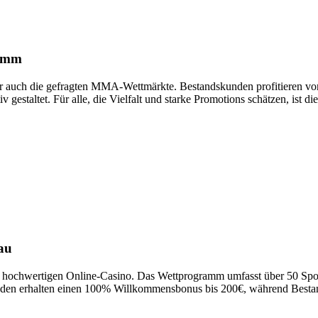
ramm
nter auch die gefragten MMA-Wettmärkte. Bestandskunden profitieren 
estaltet. Für alle, die Vielfalt und starke Promotions schätzen, ist d
au
em hochwertigen Online-Casino. Das Wettprogramm umfasst über 50 Spor
unden erhalten einen 100% Willkommensbonus bis 200€, während Besta