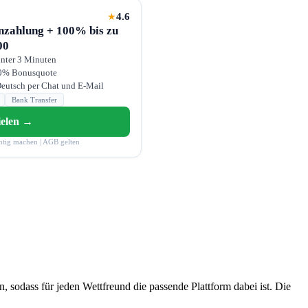
4.6
★
nzahlung + 100% bis zu
00
unter 3 Minuten
00% Bonusquote
Deutsch per Chat und E-Mail
Bank Transfer
ielen →
htig machen | AGB gelten
, sodass für jeden Wettfreund die passende Plattform dabei ist. Die