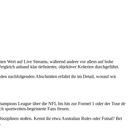
rmen Wert auf Live Streams, während andere vor allem auf hohe
gleich anhand klar definierter, objektiver Kriterien durchgeführt.
 den nachfolgenden Abschnitten erfahrt ihr im Detail, worauf wir
hampions League über die NFL bis hin zur Formel 1 oder der Tour de
ch sportwetten-begeisterte Fans freuen.
sziplinen stoßen. Kennt ihr etwa Australian Rules oder Futsal? Bei
.