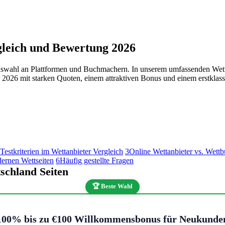
gleich und Bewertung 2026
en Auswahl an Plattformen und Buchmachern. In unserem umfassenden Wetta
ahr 2026 mit starken Quoten, einem attraktiven Bonus und einem erstkl
Testkriterien im Wettanbieter Vergleich
3
Online Wettanbieter vs. Wettb
dernen Wettseiten
6
Häufig gestellte Fragen
schland Seiten
🏆 Beste Wahl
100% bis zu €100 Willkommensbonus für Neukunde