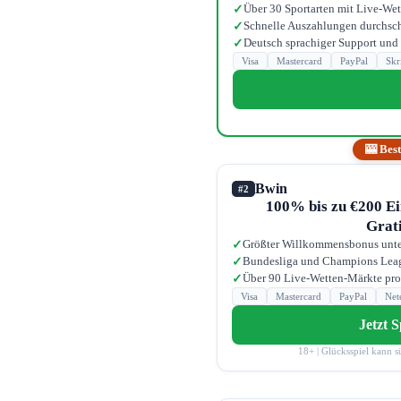
Über 30 Sportarten mit Live-We
✓
Schnelle Auszahlungen durchsch
✓
Deutsch sprachiger Support und 
✓
Visa
Mastercard
PayPal
Skri
🎰 Bes
Bwin
#2
100% bis zu €200 E
Grat
Größter Willkommensbonus unte
✓
Bundesliga und Champions Lea
✓
Über 90 Live-Wetten-Märkte pro
✓
Visa
Mastercard
PayPal
Nete
Jetzt 
18+ | Glücksspiel kann 