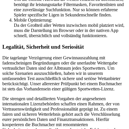
benötigt ihr leistungsstarke Filtermasken, Favoritenlisten und
eine zuverlässige Suchfunktion. Nur so können erfahrene
Spieler spezifische Ligen in Sekundenschnelle finden.
Mobile Optimierung:
Da der Großteil aller Wetten inzwischen mobil platziert wird,
muss die Darstellung im Browser oder in der nativen App
schnell, übersichtlich und vollständig funktionieren.
Legalität, Sicherheit und Seriosität
Die tagelange Verzögerung einer Gewinnauszahlung mit
fadenscheinigen Begründungen oder die unerlaubte Weitergabe
vertraulicher Daten sind der Albtraum jedes Sportwetters. Um
solche Szenarien auszuschließen, haben wir in unserem
umfassenden Test ausschließlich sichere und seriöse Wettanbieter
berücksichtigt. Unser allererster Prüfpunkt bei einem Buchmacher
ist stets das Vorhandensein einer gültigen Sportwetten-Lizenz.
Die strengen und detaillierten Vorgaben der angesehenen
internationalen Lizenzbehörden schaffen einen Rahmen, der von
Vertrauenswürdigkeit und Professionalität geprägt ist. Zu einem
fairen und sicheren Wetterlebnis gehört auch die Verschlüsselung
eurer persönlichen Daten und Finanztransaktionen. Hierfür
kooperieren die Buchmacher mit renommierten