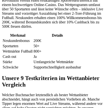
Revolution vereint einen erstklassigen Sportwetten-Bereich mit
einem hochwertigen Online-Casino. Das Wettprogramm umfasst
über 50 Sportarten und lässt keine Wünsche offen – inklusive Live
Streams und vorzeitiger Auszahlung bei einer 2-Tore-Führung im
Fußball. Neukunden erhalten einen 100% Willkommensbonus bis
200€, während Bestandskunden sich über 10% Cashback bis zu
500€ freuen dürfen.
Merkmal
Details
Neukundenbonus
200€
Sportarten
50+
Wettmärkte Fußball
800+
Cash out
Ja
Stärke
Umfangreiche Wettmärkte
Schwäche
Supportschnelligkeit ausbaubar
Unsere 9 Testkriterien im Wettanbieter
Vergleich
Welcher Buchmacher letztendlich als bester Wettanbieter
abschneidet, hängt auch von persönlichen Vorlieben ab. Manche
Tipper legen enormen Wert auf Live Streams, während andere vor
allem auf hohe Quoten nicht verzichten möchten. In unseren