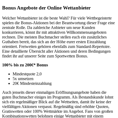
Bonus Angebote der Online Wettanbieter
Welcher Wettanbieter ist die beste Wahl? Für viele Wettbegeisterte
spielen die Bonus-Aktionen bei der Beantwortung dieser Frage eine
zentrale Rolle. Da zahlreiche Anbieter um neue Kunden
konkurrieren, könnt ihr mit attraktiven Willkommensangeboten
rechnen. Die meisten Buchmacher stellen euch ein zusätzliches
Guthaben bereit, das sich an der Höhe eurer ersten Einzahlung
orientiert. Freiwetten gehören ebenfalls zum Standard-Repertoire.
Eine detaillierte Übersicht aller Aktionen und deren Bedingungen
findet ihr auf unserer Seite zum Sportwetten Bonus.
100% bis zu 200€* Bonus
Mindestquote 2,0
5x umsetzen
20€ Mindesteinzahlung
Auch jenseits dieser einmaligen Eröffnungsangebote haben die
guten Buchmacher einiges im Programm. Als Bestandskunde lohnt
sich ein regelmäßiger Blick auf die Wettseiten, damit ihr keine der
vielfältigen Aktionen verpasst. Regelmäßig sind erhöhte Quoten,
Gratiswetten oder 100% Wettmärkte im Angebot. Fans von großen
Kombinationswetten belohnen einige Wettanbieter mit einem