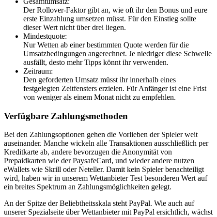
Gesamtumsatz:
Der Rollover-Faktor gibt an, wie oft ihr den Bonus und eure
erste Einzahlung umsetzen müsst. Für den Einstieg sollte
dieser Wert nicht über drei liegen.
Mindestquote:
Nur Wetten ab einer bestimmten Quote werden für die
Umsatzbedingungen angerechnet. Je niedriger diese Schwelle
ausfällt, desto mehr Tipps könnt ihr verwenden.
Zeitraum:
Den geforderten Umsatz müsst ihr innerhalb eines
festgelegten Zeitfensters erzielen. Für Anfänger ist eine Frist
von weniger als einem Monat nicht zu empfehlen.
Verfügbare Zahlungsmethoden
Bei den Zahlungsoptionen gehen die Vorlieben der Spieler weit
auseinander. Manche wickeln alle Transaktionen ausschließlich per
Kreditkarte ab, andere bevorzugen die Anonymität von
Prepaidkarten wie der PaysafeCard, und wieder andere nutzen
eWallets wie Skrill oder Neteller. Damit kein Spieler benachteiligt
wird, haben wir in unserem Wettanbieter Test besonderen Wert auf
ein breites Spektrum an Zahlungsmöglichkeiten gelegt.
An der Spitze der Beliebtheitsskala steht PayPal. Wie auch auf
unserer Spezialseite über Wettanbieter mit PayPal ersichtlich, wächst