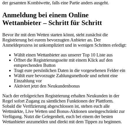
der gesamten Kombiwette, falls eine Partie anders ausgeht.
Anmeldung bei einem Online
Wettanbieter – Schritt für Schritt
Bevor ihr mit dem Wetten starten könnt, steht zunächst die
Registrierung bei eurem bevorzugten Anbieter an. Der
Anmeldeprozess ist unkompliziert und in wenigen Schritten erledigt:
Wählt einen Wettanbieter aus unserer Top 10 Liste aus
Öffnet die Registrierungsseite mit einem Klick auf den
entsprechenden Button
Tragt eure persönlichen Daten in die vorgesehenen Felder ein
Wählt eure bevorzugte Zahlungsmethode und nehmt eine
Einzahlung vor
Aktiviert jetzt den Neukundenbonus
Nach der erfolgreichen Registrierung erhalten Neukunden in der
Regel sofort Zugang zu sämtlichen Funktionen der Plattform.
Sobald die Verifizierung abgeschlossen ist, stehen euch alle
Wettmärkte, Live Wetten und Bonus-Aktionen uneingeschränkt zur
Verfügung. Nutzt die Gelegenheit, euch bei einem der besten
Wettanbieter anzumelden und direkt mit dem Tippen zu beginnen.