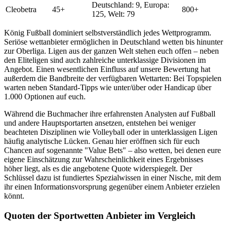
Deutschland: 9, Europa:
Cleobetra
45+
800+
125, Welt: 79
König Fußball dominiert selbstverständlich jedes Wettprogramm.
Seriöse wettanbieter ermöglichen in Deutschland wetten bis hinunter
zur Oberliga. Ligen aus der ganzen Welt stehen euch offen – neben
den Eliteligen sind auch zahlreiche unterklassige Divisionen im
Angebot. Einen wesentlichen Einfluss auf unsere Bewertung hat
außerdem die Bandbreite der verfügbaren Wettarten: Bei Topspielen
warten neben Standard-Tipps wie unter/über oder Handicap über
1.000 Optionen auf euch.
Während die Buchmacher ihre erfahrensten Analysten auf Fußball
und andere Hauptsportarten ansetzen, entstehen bei weniger
beachteten Disziplinen wie Volleyball oder in unterklassigen Ligen
häufig analytische Lücken. Genau hier eröffnen sich für euch
Chancen auf sogenannte "Value Bets" – also wetten, bei denen eure
eigene Einschätzung zur Wahrscheinlichkeit eines Ergebnisses
höher liegt, als es die angebotene Quote widerspiegelt. Der
Schlüssel dazu ist fundiertes Spezialwissen in einer Nische, mit dem
ihr einen Informationsvorsprung gegenüber einem Anbieter erzielen
könnt.
Quoten der Sportwetten Anbieter im Vergleich