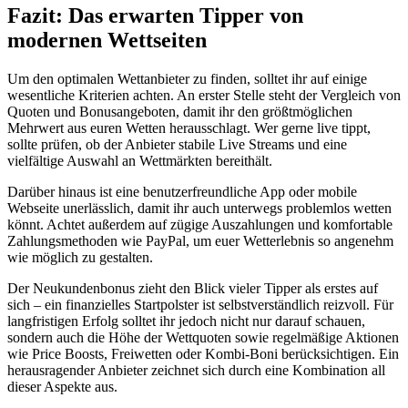
Fazit: Das erwarten Tipper von
modernen Wettseiten
Um den optimalen Wettanbieter zu finden, solltet ihr auf einige
wesentliche Kriterien achten. An erster Stelle steht der Vergleich von
Quoten und Bonusangeboten, damit ihr den größtmöglichen
Mehrwert aus euren Wetten herausschlagt. Wer gerne live tippt,
sollte prüfen, ob der Anbieter stabile Live Streams und eine
vielfältige Auswahl an Wettmärkten bereithält.
Darüber hinaus ist eine benutzerfreundliche App oder mobile
Webseite unerlässlich, damit ihr auch unterwegs problemlos wetten
könnt. Achtet außerdem auf zügige Auszahlungen und komfortable
Zahlungsmethoden wie PayPal, um euer Wetterlebnis so angenehm
wie möglich zu gestalten.
Der Neukundenbonus zieht den Blick vieler Tipper als erstes auf
sich – ein finanzielles Startpolster ist selbstverständlich reizvoll. Für
langfristigen Erfolg solltet ihr jedoch nicht nur darauf schauen,
sondern auch die Höhe der Wettquoten sowie regelmäßige Aktionen
wie Price Boosts, Freiwetten oder Kombi-Boni berücksichtigen. Ein
herausragender Anbieter zeichnet sich durch eine Kombination all
dieser Aspekte aus.