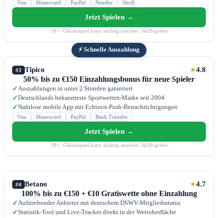
Visa
Mastercard
PayPal
Neteller
Skrill
Jetzt Spielen →
18+ | Glücksspiel kann süchtig machen | AGB gelten
⚡ Schnelle Auszahlung
Tipico
4.8
★
#3
50% bis zu €150 Einzahlungsbonus für neue Spieler
Auszahlungen in unter 2 Stunden garantiert
✓
Deutschlands bekannteste Sportwetten-Marke seit 2004
✓
Nahtlose mobile App mit Echtzeit-Push-Benachrichtigungen
✓
Visa
Mastercard
PayPal
Bank Transfer
Jetzt Spielen →
18+ | Glücksspiel kann süchtig machen | AGB gelten
Betano
4.7
★
#4
100% bis zu €150 + €10 Gratiswette ohne Einzahlung
Aufstrebender Anbieter mit deutschem DSWV-Mitgliedsstatus
✓
Statistik-Tool und Live-Tracker direkt in der Wettoberfläche
✓