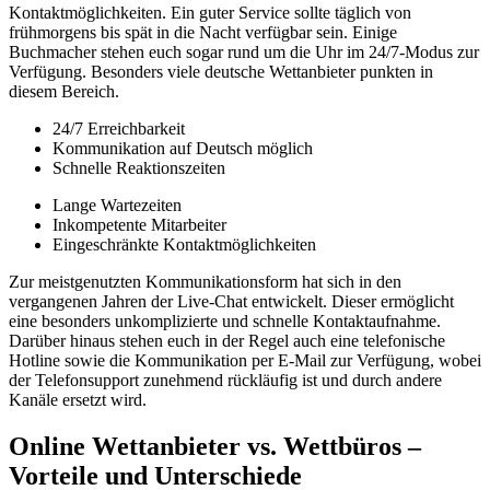
Kontaktmöglichkeiten. Ein guter Service sollte täglich von
frühmorgens bis spät in die Nacht verfügbar sein. Einige
Buchmacher stehen euch sogar rund um die Uhr im 24/7-Modus zur
Verfügung. Besonders viele deutsche Wettanbieter punkten in
diesem Bereich.
24/7 Erreichbarkeit
Kommunikation auf Deutsch möglich
Schnelle Reaktionszeiten
Lange Wartezeiten
Inkompetente Mitarbeiter
Eingeschränkte Kontaktmöglichkeiten
Zur meistgenutzten Kommunikationsform hat sich in den
vergangenen Jahren der Live-Chat entwickelt. Dieser ermöglicht
eine besonders unkomplizierte und schnelle Kontaktaufnahme.
Darüber hinaus stehen euch in der Regel auch eine telefonische
Hotline sowie die Kommunikation per E-Mail zur Verfügung, wobei
der Telefonsupport zunehmend rückläufig ist und durch andere
Kanäle ersetzt wird.
Online Wettanbieter vs. Wettbüros –
Vorteile und Unterschiede