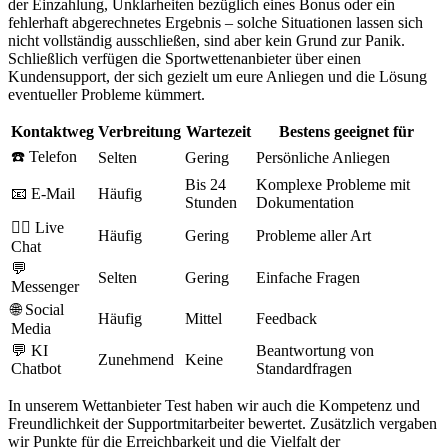
der Einzahlung, Unklarheiten bezüglich eines Bonus oder ein
fehlerhaft abgerechnetes Ergebnis – solche Situationen lassen sich
nicht vollständig ausschließen, sind aber kein Grund zur Panik.
Schließlich verfügen die Sportwettenanbieter über einen
Kundensupport, der sich gezielt um eure Anliegen und die Lösung
eventueller Probleme kümmert.
Kontaktweg
Verbreitung
Wartezeit
Bestens geeignet für
☎️ Telefon
Selten
Gering
Persönliche Anliegen
Bis 24
Komplexe Probleme mit
📧 E-Mail
Häufig
Stunden
Dokumentation
👩‍⚕️ Live
Häufig
Gering
Probleme aller Art
Chat
💬
Selten
Gering
Einfache Fragen
Messenger
🌐 Social
Häufig
Mittel
Feedback
Media
💬 KI
Beantwortung von
Zunehmend
Keine
Chatbot
Standardfragen
In unserem Wettanbieter Test haben wir auch die Kompetenz und
Freundlichkeit der Supportmitarbeiter bewertet. Zusätzlich vergaben
wir Punkte für die Erreichbarkeit und die Vielfalt der