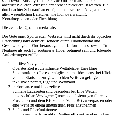
sich sowohl Einsteiger mühelos zurechtfinden als auch die
anspruchsvolleren Wünsche erfahrener Spieler erfüllt werden. Ein
durchdachter Seitenaufbau ermöglicht die schnelle Navigation zu
allen wesentlichen Bereichen wie Kontoverwaltung,
Kontaktoptionen oder Einzahlung.
Die zentralen Qualitätsmerkmale:
Die Güte einer Sportwetten-Webseite wird nicht durch ihr optisches
Erscheinungsbild definiert, sondern durch Funktionalität und
Geschwindigkeit. Eine herausragende Plattform muss sowohl für
Neulinge als auch für routinierte Tipper optimiert sein und folgende
Anforderungen erfüllen:
Intuitive Navigation:
Oberstes Ziel ist die schnelle Wettabgabe. Eine klare
Seitenstruktur sollte es ermöglichen, mit höchstens drei Klicks
von der Startseite zur gewünschten Wette zu gelangen –
inklusive Sportart, Liga und Wettmarkt.
Performance und Ladezeiten:
Schnelle Ladezeiten sind besonders bei Live Wetten
unverzichtbar. Verzögerte Quotenaktualisierungen führen zu
Frustration und dem Risiko, eine Value Bet zu verpassen oder
eine Wette zu einem ungünstigen Preis anzunehmen.
Such- und Filterfunktionen:
Um die enorme Auswahl an Wetten effizient zu überblicken,