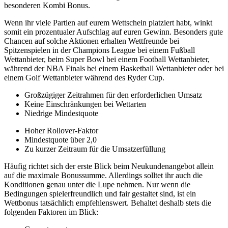
besonderen Kombi Bonus.
Wenn ihr viele Partien auf eurem Wettschein platziert habt, winkt
somit ein prozentualer Aufschlag auf euren Gewinn. Besonders gute
Chancen auf solche Aktionen erhalten Wettfreunde bei
Spitzenspielen in der Champions League bei einem Fußball
Wettanbieter, beim Super Bowl bei einem Football Wettanbieter,
während der NBA Finals bei einem Basketball Wettanbieter oder bei
einem Golf Wettanbieter während des Ryder Cup.
Großzügiger Zeitrahmen für den erforderlichen Umsatz
Keine Einschränkungen bei Wettarten
Niedrige Mindestquote
Hoher Rollover-Faktor
Mindestquote über 2,0
Zu kurzer Zeitraum für die Umsatzerfüllung
Häufig richtet sich der erste Blick beim Neukundenangebot allein
auf die maximale Bonussumme. Allerdings solltet ihr auch die
Konditionen genau unter die Lupe nehmen. Nur wenn die
Bedingungen spielerfreundlich und fair gestaltet sind, ist ein
Wettbonus tatsächlich empfehlenswert. Behaltet deshalb stets die
folgenden Faktoren im Blick: