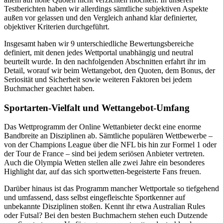
Testberichten haben wir allerdings sämtliche subjektiven Aspekte
außen vor gelassen und den Vergleich anhand klar definierter,
objektiver Kriterien durchgeführt.
Insgesamt haben wir 9 unterschiedliche Bewertungsbereiche
definiert, mit denen jedes Wettportal unabhängig und neutral
beurteilt wurde. In den nachfolgenden Abschnitten erfahrt ihr im
Detail, worauf wir beim Wettangebot, den Quoten, dem Bonus, der
Seriosität und Sicherheit sowie weiteren Faktoren bei jedem
Buchmacher geachtet haben.
Sportarten-Vielfalt und Wettangebot-Umfang
Das Wettprogramm der Online Wettanbieter deckt eine enorme
Bandbreite an Disziplinen ab. Sämtliche populären Wettbewerbe –
von der Champions League über die NFL bis hin zur Formel 1 oder
der Tour de France – sind bei jedem seriösen Anbieter vertreten.
Auch die Olympia Wetten stellen alle zwei Jahre ein besonderes
Highlight dar, auf das sich sportwetten-begeisterte Fans freuen.
Darüber hinaus ist das Programm mancher Wettportale so tiefgehend
und umfassend, dass selbst eingefleischte Sportkenner auf
unbekannte Disziplinen stoßen. Kennt ihr etwa Australian Rules
oder Futsal? Bei den besten Buchmachern stehen euch Dutzende