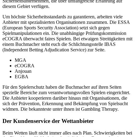
Sicherheitsunternehmen, die über umfangreiche Erfahrung auf
diesem Gebiet verfügen.
Um höchste Sicherheitsstandards zu garantieren, arbeiten viele
Anbieter mit spezialisierten Organisationen zusammen. Die ESSA
(European Sports Security Association) setzt sich gegen
Spielmanipulationen ein. Die unabhängige Prüfungskommission
eCOGRA überwacht faires Spielen. Bei etwaigen Streitigkeiten mit
einem Buchmacher steht euch die Schlichtungsstelle IBAS
(Independent Betting Adjudication Service) zur Seite.
MGA
eCOGRA
Anjouan
EGBA
Für den Spielerschutz haben die Buchmacher auf ihren Seiten
spezielle Bereiche zum verantwortungsvollen Spielen eingerichtet.
Die Anbieter kooperieren darüber hinaus mit Organisationen, die
sich der Prävention, Erkennung und Bekämpfung von Spielsucht
widmen. Die bekannteste unter ihnen ist Gambling Therapy.
Der Kundenservice der Wettanbieter
Beim Wetten läuft nicht immer alles nach Plan. Schwierigkeiten bei